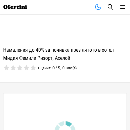
Почивки
Стоки
В града
Всички оферти
Ofertini
Намаления до 40% за почивка през лятото в хотел
Мидия Фемили Ризорт, Ахелой
Оценка:
0
/
5
,
0
Глас(а)