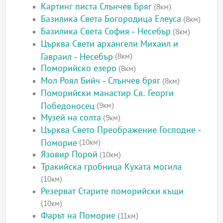
Картинг писта Слънчев Бряг
(8км)
Базилика Света Богородица Елеуса
(8км)
Базилика Света София - Несебър
(8км)
Църква Свети архангели Михаил и
Гавраил - Несебър
(8км)
Поморийско езеро
(8км)
Мол Роял Бийч - Слънчев бряг
(8км)
Поморийски манастир Св. Георги
Победоносец
(9км)
Музей на солта
(9км)
Църква Свето Преображение Господне -
Поморие
(10км)
Язовир Порой
(10км)
Тракийска гробница Кухата могила
(10км)
Резерват Старите поморийски къщи
(10км)
Фарът на Поморие
(11км)