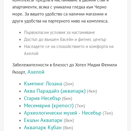
апартаменти, всяка с уникална гледка към Черно
море. За вашето удобство са налични магазини и
други удобства на партерното ниво на комплекса.
Първокласни условия за настаняване
Достъп до външен басейн и фитнес център
Насладете се на спокойствието и комфорта на
Ахелой
Забележителности в близост до Хотел Мидия Фемили
Ахелой
Ризорт,
Къмпинг Лозана
(2км)
Аква Парадайз (аквапарк)
(4км)
Стария Несебър
(6км)
Месемврия (крепост)
(7км)
Археологически музей - Несебър
(7км)
Екшън Аквапарк
(8км)
Аквапарк Кубан
(8км)