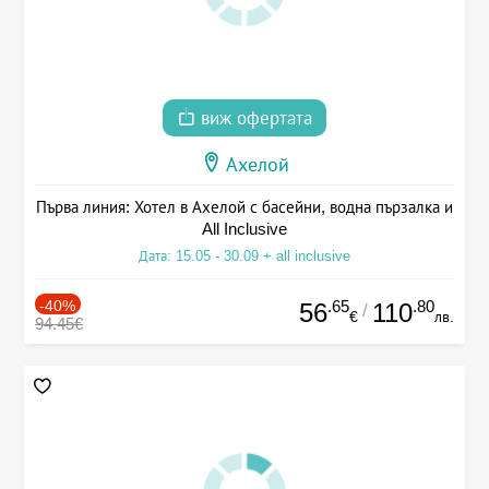
виж офертата
Ахелой
Първа линия: Хотел в Ахелой с басейни, водна пързалка и
All Inclusive
Дата: 15.05 - 30.09 + all inclusive
-40%
.65
.80
56
110
/
€
лв.
94.45€