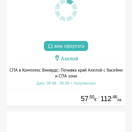
виж офертата
Ахелой
СПА в Комплекс Винярдс: Почивка край Ахелой с басейни
и СПА зона
Дата: 04.08 - 30.09 + полупансион
.50
.46
57
112
/
€
лв.