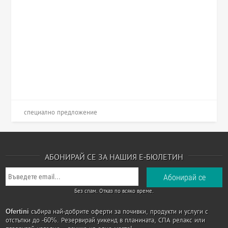
специално предложение
АБОНИРАЙ СЕ ЗА НАШИЯ Е-БЮЛЕТИН
Без спам. Отказ по всяко време.
Ofertini
събира най-добрите оферти за почивки, продукти и услуги с
отстъпки до -60%. Резервирай уикенд в планината, СПА релакс или