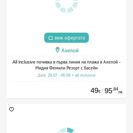
виж офертата
Ахелой
All inclusive почивка в първа линия на плажа в Ахелой -
Мидия Фемили Резорт с басейн
Дата: 29.07 - 06.09 + all inclusive
49
.84
95
/
€
лв.