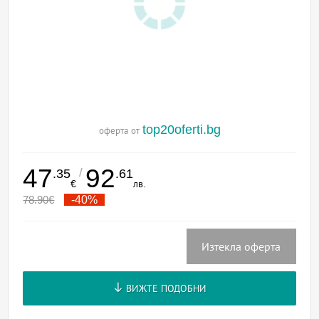
top20oferti.bg
оферта от
47
92
/
.35
.61
€
лв.
78.90
€
-40%
Изтекла оферта
ВИЖТЕ ПОДОБНИ