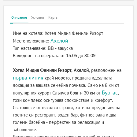
Описание
Условия
Карта
Име на хотела:
Хотел Мидия Фемили Ризорт
Ахелой
Местоположение:
Тип настаняване:
BB - закуска
Валидност на офертата
от 15.05 до 30.09
Хотел Мидия Фемили Ризорт, Ахелой
, разположен на
първа линия
край морето, предлага идеалната
локация за вашата семейна почивка. Само на 8 км от
Бургас
популярния курорт Слънчев бряг и 30 км от
,
този комплекс осигурява спокойствие и комфорт.
Състоящ се от няколко сгради, хотелът предоставя на
гостите си ресторант, воден бар, фитнес зала и два
големи басейна - перфектни за релаксация и
забавление.
Комплексът предлага настаняване в двойни стаи и