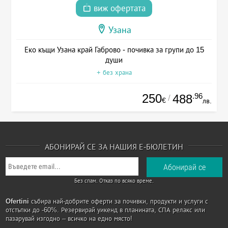
виж офертата
Узана
Еко къщи Узана край Габрово - почивка за групи до 15
души
+ без храна
250
.96
488
/
€
лв.
АБОНИРАЙ СЕ ЗА НАШИЯ Е-БЮЛЕТИН
Без спам. Отказ по всяко време.
Ofertini
събира най-добрите оферти за почивки, продукти и услуги с
отстъпки до -60%. Резервирай уикенд в планината, СПА релакс или
пазарувай изгодно – всичко на едно място!