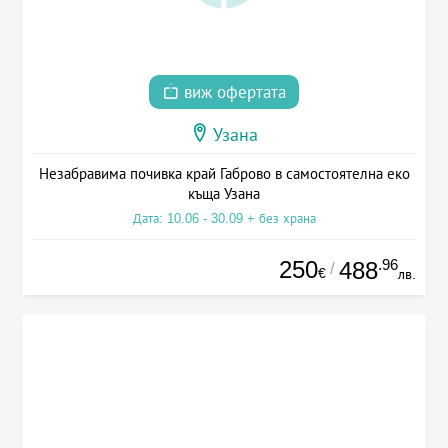
виж офертата
Узана
Незабравима почивка край Габрово в самостоятелна еко
къща Узана
Дата: 10.06 - 30.09 + без храна
250
.96
488
/
€
лв.