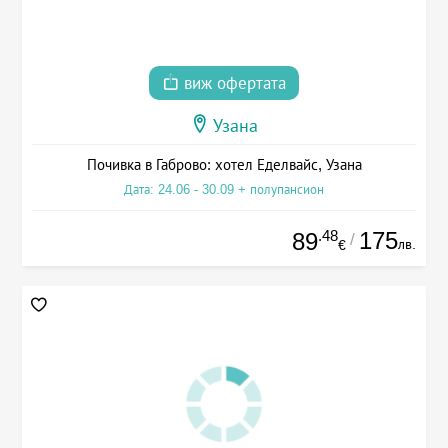
виж офертата
Узана
Почивка в Габрово: хотел Еделвайс, Узана
Дата: 24.06 - 30.09 + полупансион
.48
175
89
/
лв.
€