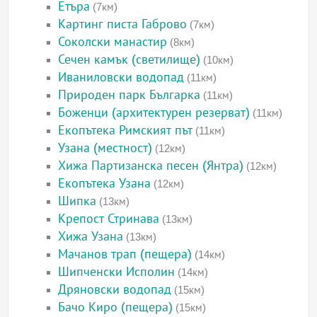
Етъра
(7км)
Картинг писта Габрово
(7км)
Соколски манастир
(8км)
Сечен камък (светилище)
(10км)
Иваниловски водопад
(11км)
Природен парк Българка
(11км)
Боженци (архитектурен резерват)
(11км)
Екопътека Римският път
(11км)
Узана (местност)
(12км)
Хижа Партизанска песен (Янтра)
(12км)
Екопътека Узана
(12км)
Шипка
(13км)
Крепост Стринава
(13км)
Хижа Узана
(13км)
Мачанов трап (пещера)
(14км)
Шипченски Исполин
(14км)
Дряновски водопад
(15км)
Бачо Киро (пещера)
(15км)