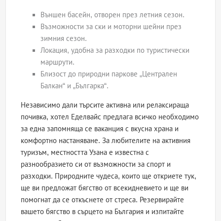
Външен басейн, отворен през летния сезон.
Възможности за ски и моторни шейни през
зимния сезон.
Локация, удобна за разходки по туристически
маршрути.
Близост до природни паркове „Централен
Балкан“ и „Българка“.
Независимо дали търсите активна или релаксираща
почивка, хотел Еделвайс предлага всичко необходимо
за една запомняща се ваканция с вкусна храна и
комфортно настаняване. За любителите на активния
туризъм, местността Узана е известна с
разнообразието си от възможности за спорт и
разходки. Природните чудеса, които ще откриете тук,
ще ви предложат бягство от всекидневието и ще ви
помогнат да се откъснете от стреса. Резервирайте
вашето бягство в сърцето на България и изпитайте