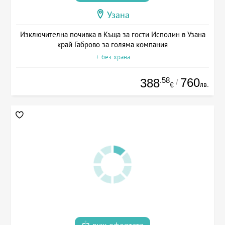
Узана
Изключителна почивка в Къща за гости Исполин в Узана
край Габрово за голяма компания
+ без храна
.58
760
388
/
лв.
€