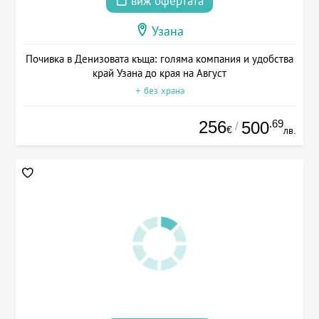
виж офертата
Узана
Почивка в Денизовата къща: голяма компания и удобства
край Узана до края на Август
+ без храна
256
.69
500
/
€
лв.