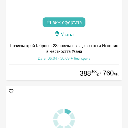
виж офертата
Узана
Почивка край Габрово: 23 човека в къща за гости Исполин
в местността Узана
Дата: 06.04 - 30.09 + без храна
.58
760
388
/
лв.
€