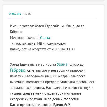
Описание
Карта
Име на хотела:
Хотел Еделвайс, м. Узана, до гр.
Габрово
Узана
Местоположение:
Тип настаняване:
HB - полупансион
Валидност на офертата
от 20.03 до 30.09
Узана
Хотел Еделвайс в местността
, близо до
Габрово
, съчетава уют и невероятни природни
пейзажи. Разположен на 1300 метра надморска
височина, комплексът предлага уникална възможност
за планинска почивка. Насладете се на чист въздух и
тишина сред вековни букови гори и открийте
екосредеки подходящи за деца и възрастни.
Какво ще откриете в хотел Еделвайс?