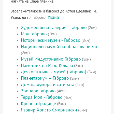
магията на Стара планина.
Забележителности в близост до Хотел Еделвайс, м.
Узана
Узана, до гр. Габрово,
Художествена галерия - Габрово
(2км)
Мол Габрово
(2км)
Исторически музей - Габрово
(3км)
Национален музей на образованието
(3км)
Музей Индустриално Габрово
(3км)
Паметник на Рачо Ковача
(3км)
Дечкова къща - музей (Габрово)
(3км)
Планетариум – Габрово
(3км)
Дом на хумора и сатирата
(4км)
Зоопарк Габрово
(4км)
Терра Мол - Габрово
(4км)
Крепост Градище
(5км)
Язовир Христо Смирненски
(6км)