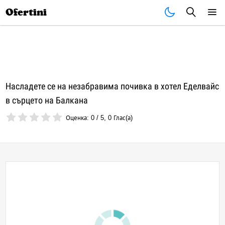
Почивки
Стоки
В града
Всички оферти
Ofertini
Насладете се на незабравима почивка в хотел Еделвайс
в сърцето на Балкана
Оценка:
0
/
5
,
0
Глас(а)