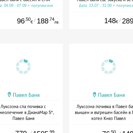
а: 04.09 - 07.09 + полупансион
Дата: 23.07 - 31.08 + полупанс
.50
.74
148
96
188
28
/
/
€
€
лв.
Павел Баня
Павел Баня
Луксозна спа почивка с
Луксозна почивка в Павел ба
неолечение в ДианаМар 5*,
външен и вътрешен басейн в 
Павел Баня
хотел Княз Павел
а: 01.09 - 20.12 + полупансион
Дата: 22.06 - 30.09 + полупанс
.99
.50