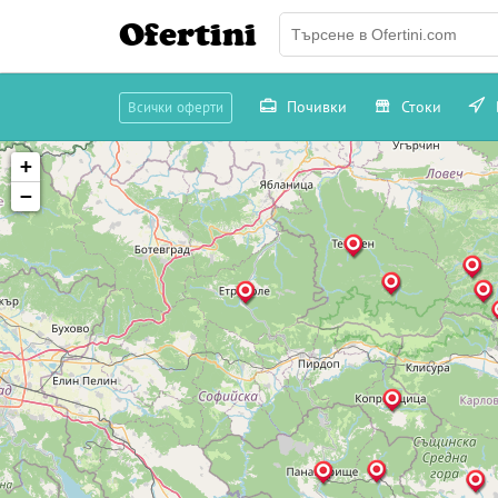
Ofertini
Почивки
Стоки
Всички оферти
+
−