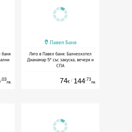
Павел Баня
л баня
Лято в Павел баня: Балнеохотел
рални
Дианамар 5* със закуска, вечеря и
СПА
ион
Дата: 23.07 - 22.12 + полупансион
.03
74
.73
6
144
/
€
лв.
лв.