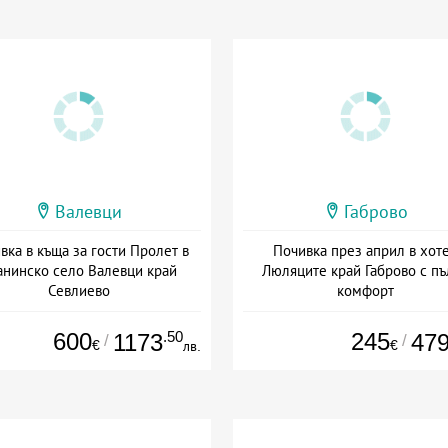
Валевци
Габрово
вка в къща за гости Пролет в
Почивка през април в хот
анинско село Валевци край
Люляците край Габрово с пъ
Севлиево
комфорт
+ без храна
Дата: 01.04 - 30.09 + пълен пан
600
.50
245
1173
47
/
/
€
€
лв.