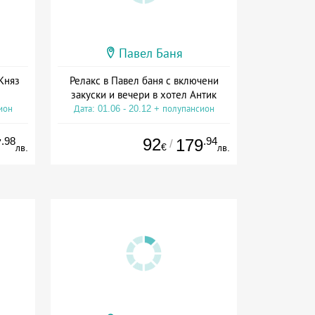
Павел Баня
Княз
Релакс в Павел баня с включени
закуски и вечери в хотел Антик
ион
Дата: 01.06 - 20.12 + полупансион
.98
92
.94
7
179
/
€
лв.
лв.