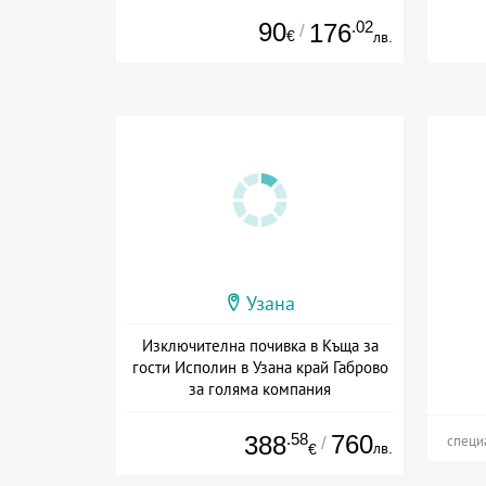
90
.02
176
/
€
лв.
Узана
Изключителна почивка в Къща за
гости Исполин в Узана край Габрово
за голяма компания
+ без храна
.58
760
388
/
специ
лв.
€