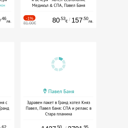
Медикъл & СПА, Павел Баня
ион
Дата: 02.04 - 20.12 + полупансион
.46
-1%
.53
.50
9
80
157
/
лв.
€
лв.
81.00€
Павел Баня
ня с
Здравен пакет в Гранд хотел Княз
Гранд
Павел, Павел баня: СПА и релакс в
Стара планина
ион
Дата: 01.07 - 30.12 + полупансион
.62
.50
.95