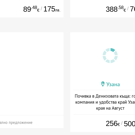
.48
175
.58
7
89
388
/
/
лв.
€
€
Узана
Почивка в Денизовата къща: г
компания и удобства край Уза
края на Август
+ без храна
256
50
/
ално предложение
€