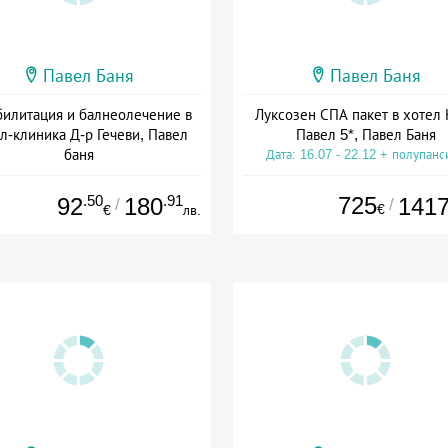
Павел Баня
Павел Баня
билитация и балнеолечение в
Луксозен СПА пакет в хотел 
л-клиника Д-р Гечеви, Павел
Павел 5*, Павел Баня
баня
Дата: 16.07 - 22.12 + полупанс
а: 01.04 - 22.12 + полупансион
.50
.91
725
92
180
141
/
/
€
€
лв.