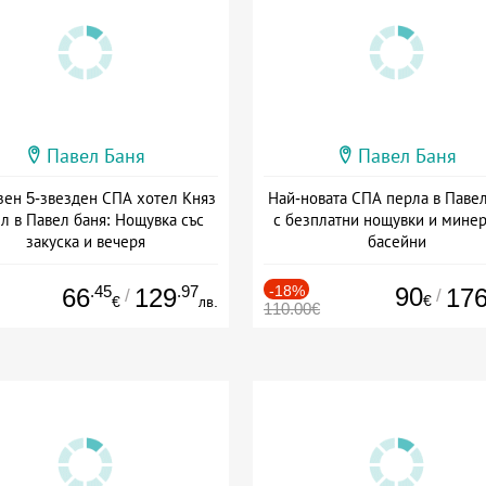
Павел Баня
Павел Баня
зен 5-звезден СПА хотел Княз
Най-новата СПА перла в Паве
л в Павел баня: Нощувка със
с безплатни нощувки и мине
закуска и вечеря
басейни
а: 17.07 - 22.12 + полупансион
Дата: 04.08 - 30.09 + полупанс
.45
.97
-18%
90
66
129
17
/
/
€
€
лв.
110.00€