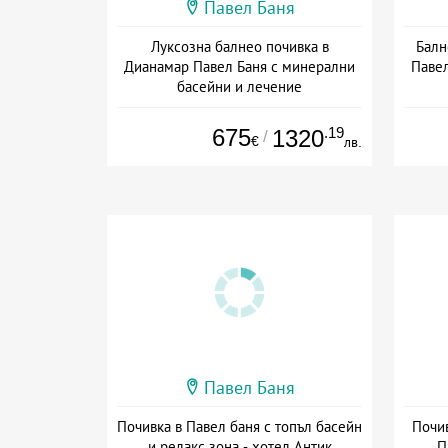
Павел Баня
Луксозна балнео почивка в
Балн
Дианамар Павел Баня с минерални
Павел
басейни и лечение
Дата: 23.07 - 22.12 + полупансион
675
.19
1320
/
€
лв.
Павел Баня
Почивка в Павел баня с топъл басейн
Почив
и релакс зона - хотел Антик
П