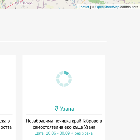
Leaflet
| ©
OpenStreetMap
contributors
Узана
ека в
Незабравима почивка край Габрово в
ността
самостоятелна еко къща Узана
Дата: 10.06 - 30.09 + без храна
на