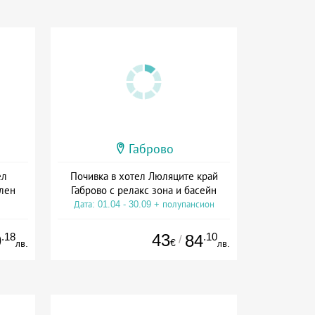
Габрово
ел
Почивка в хотел Люляците край
лен
Габрово с релакс зона и басейн
Дата: 01.04 - 30.09 + полупансион
сион
.18
43
.10
9
84
/
€
лв.
лв.