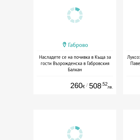
Габрово
Насладете се на почивка в Къща за
Луксо
гости Възрожденска в Габровския
Паве
Балкан
+ без храна
Дат
260
.52
508
/
€
лв.