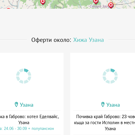
Оферти около:
Хижа Узана
Узана
Узана
ка в Габрово: хотел Еделвайс,
Почивка край Габрово: 23 чов
Узана
къща за гости Исполин в мест
Узана
а: 24.06 - 30.09 + полупансион
Дата: 06.04 - 30.09 + без хра