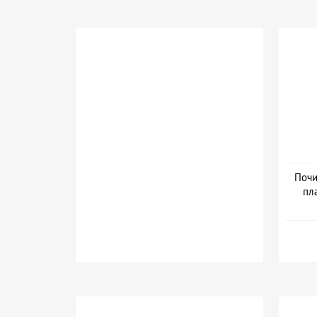
Почи
пл