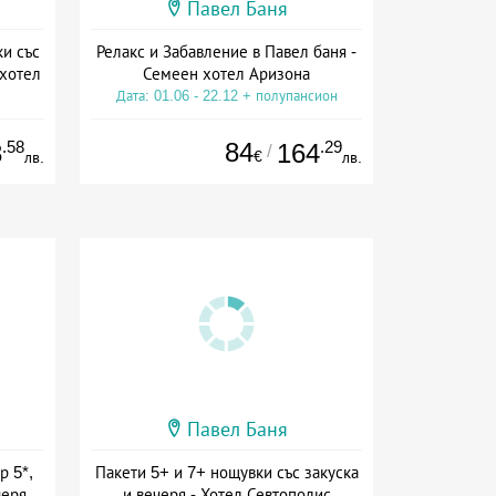
Павел Баня
ки със
Релакс и Забавление в Павел баня -
 хотел
Семеен хотел Аризона
Дата: 01.06 - 22.12 + полупансион
ион
.58
84
.29
8
164
/
€
лв.
лв.
Павел Баня
р 5*,
Пакети 5+ и 7+ нощувки със закуска
черя
и вечеря - Хотел Севтополис