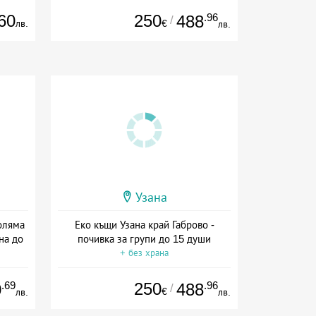
60
250
.96
488
/
лв.
€
лв.
Узана
оляма
Еко къщи Узана край Габрово -
на до
почивка за групи до 15 души
+ без храна
.69
250
.96
0
488
/
€
лв.
лв.