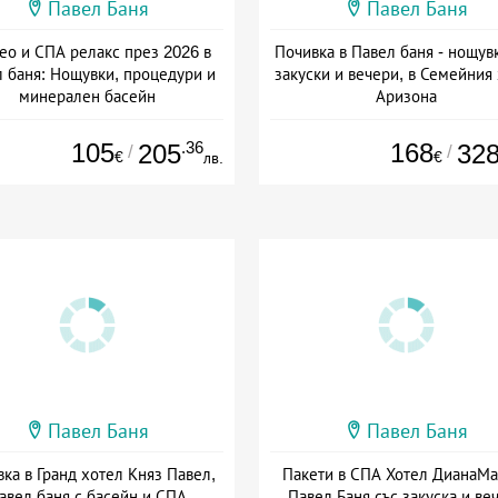
Павел Баня
Павел Баня
ео и СПА релакс през 2026 в
Почивка в Павел баня - нощув
 баня: Нощувки, процедури и
закуски и вечери, в Семейния
минерален басейн
Аризона
Дата: 01.01 - 30.09 + закуска
Дата: 01.08 - 31.08 + полупанс
105
.36
168
205
32
/
/
€
€
лв.
Павел Баня
Павел Баня
ка в Гранд хотел Княз Павел,
Пакети в СПА Хотел ДианаМа
авел баня с басейн и СПА
Павел Баня със закуска и ве