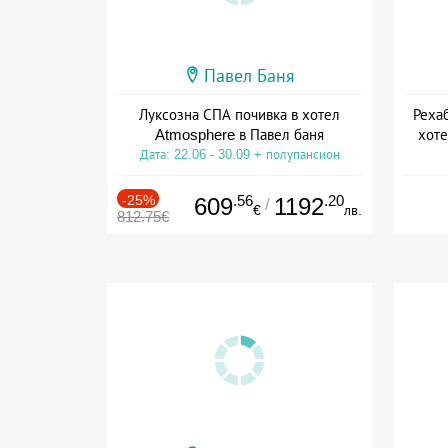
Павел Баня
Луксозна СПА почивка в хотел
Реха
Atmosphere в Павел баня
хоте
Дата: 22.06 - 30.09 + полупансион
Дат
-25%
.56
.20
609
1192
/
€
лв.
812.75€