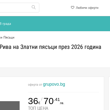
Любими оферти
В града
ни Пясъци
 Рива на Златни пясъци през 2026 година
grupovo.bg
оферта от
36
70
/
.41
€
лв.
ТОП ЦЕНА