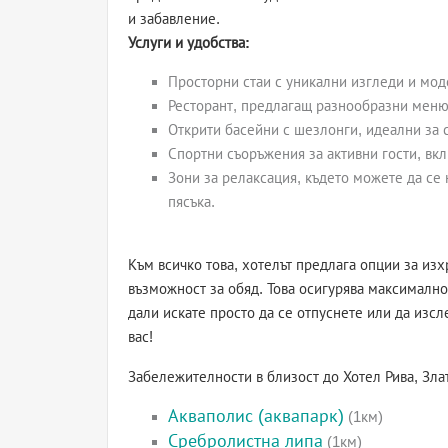
и забавление.
Услуги и удобства:
Просторни стаи с уникални изгледи и мод
Ресторант, предлагащ разнообразни меню
Открити басейни с шезлонги, идеални за 
Спортни съоръжения за активни гости, вк
Зони за релаксация, където можете да се
пясъка.
Към всичко това, хотелът предлага опции за из
възможност за обяд. Това осигурява максимално
дали искате просто да се отпуснете или да изсл
вас!
Забележителности в близост до Хотел Рива, Зла
Акваполис (аквапарк)
(1км)
Сребролистна липа
(1км)