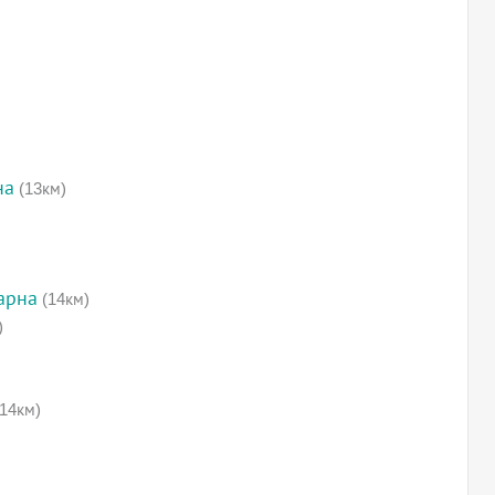
на
(13км)
арна
(14км)
)
14км)