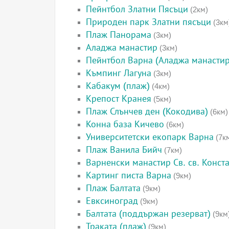
Пейнтбол Златни Пясъци
(2км)
Природен парк Златни пясъци
(3км
Плаж Панорама
(3км)
Аладжа манастир
(3км)
Пейнтбол Варна (Аладжа манастир
Къмпинг Лагуна
(3км)
Кабакум (плаж)
(4км)
Крепост Кранея
(5км)
Плаж Слънчев ден (Кокодива)
(6км)
Конна база Кичево
(6км)
Университетски екопарк Варна
(7к
Плаж Ванила Бийч
(7км)
Варненски манастир Св. св. Конст
Картинг писта Варна
(9км)
Плаж Балтата
(9км)
Евксиноград
(9км)
Балтата (поддържан резерват)
(9км
Траката (плаж)
(9км)