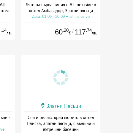
All
Лято на първа линия с All Inclusive в
хотел
хотел Амбасадор, Златни пясъци
Дата: 01.06 - 30.09 + all inclusive
ive
.14
.20
.74
2
60
117
/
лв.
€
лв.
Златни Пясъци
ъци -
Спа и релакс край морето в хотел
Плиска, Златни пясъци, с външни и
вътрешни басейни
ive