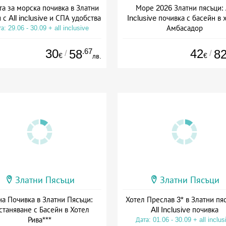
а за морска почивка в Златни
Море 2026 Златни пясъци: 
 с All inclusive и СПА удобства
Inclusive почивка с басейн в 
Амбасадор
а: 29.06 - 30.09 + all inclusive
Дата: 26.06 - 30.09 + all inclus
30
.67
42
58
8
/
/
€
€
лв.
Златни Пясъци
Златни Пясъци
на Почивка в Златни Пясъци:
Хотел Преслав 3* в Златни пяс
станяване с Басейн в Хотел
All Inclusive почивка
Рива***
Дата: 01.06 - 30.09 + all inclus