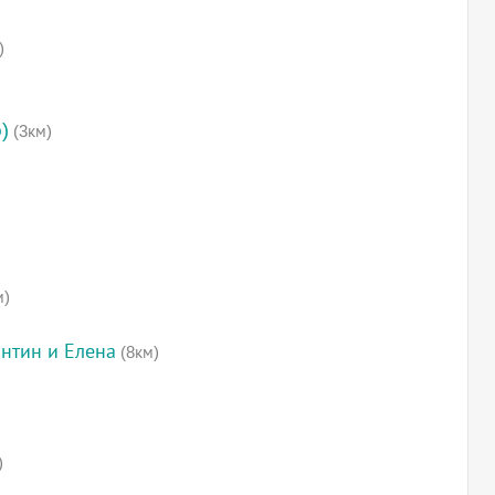
)
)
(3км)
м)
антин и Елена
(8км)
)