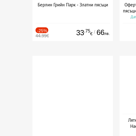
Берлин Грийн Парк - Златни пясъци
Оферт
пясъци
Дат
-25%
.75
66
33
/
лв.
€
44.99€
Лят
На