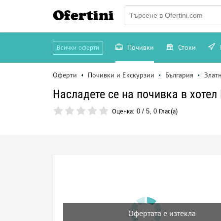
Ofertini
Почивки
Стоки
Всички оферти
Оферти
Почивки и Екскурзии
България
Злат
Насладете се на почивка в хотел
Оценка:
0
/
5
,
0
Глас(а)
Офертата е изтекла