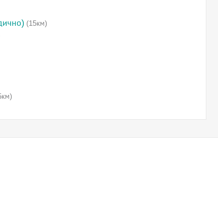
дично)
(15км)
)
5км)