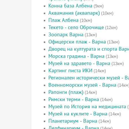
Конна база Албена
(9км)
Аквамания (аквапарк)
(10км)
Плаж Албена
(10км)
Текето - село Оброчище
(12км)
Зоопарк Варна
(13км)
Офицерски плаж - Варна
(13км)
Дворец на културата и спорта Вар
Морска градина - Варна
(13км)
Музей на здравето - Варна
(13км)
Картинг писта ИКИ
(14км)
Регионален исторически музей - В
Военноморски музей - Варна
(14км
Рапонги (плаж)
(14км)
Римски терми - Варна
(14км)
Музей по История на медицината
(
Музей на куклите - Варна
(14км)
Планетариум - Варна
(14км)
Делфинариум - Варна
(14км)