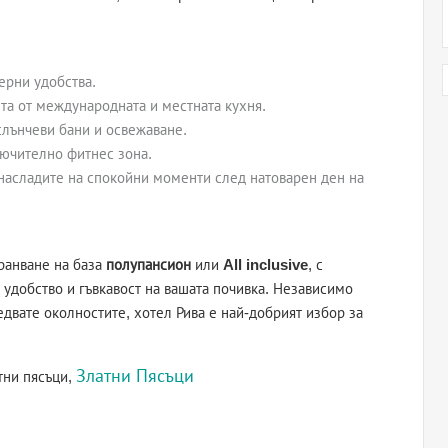
ерни удобства.
та от международната и местната кухня.
слънчеви бани и освежаване.
лючително фитнес зона.
 насладите на спокойни моменти след натоварен ден на
хранване на база
полупансион
или
All inclusive
, с
 удобство и гъвкавост на вашата почивка. Независимо
едвате околностите, хотел Рива е най-добрият избор за
Златни Пясъци
тни пясъци,