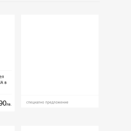
ел
А в
ион
90
специално предложение
лв.