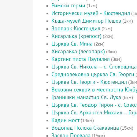
Римски терми
(1км)
Исторически музей - Кюстендил
(1
Къща-музей Димитър Пешев
(1км)
Зоопарк Кюстендил
(2км)
Хисарлъка (крепост)
(2км)
Църква Св. Мина
(2км)
Хисарлъка (лесопарк)
(3км)
Картинг писта Пауталия
(3км)
Църква Св. Никола – с. Слокощица
Средновековна църква Св. Георги
(
Църква Св. Георги - Кюстендил
(3км
Вековни секвои в местността Ючбу
Гранишки манастир Св. Лука
(6км)
Църква Св. Теодор Тирон - с. Сово
Църква Св. Архангел Михаил – Го
Кадин мост
(14км)
Водопад Полска Скакавица
(15км)
Заслон Превала
(15км)