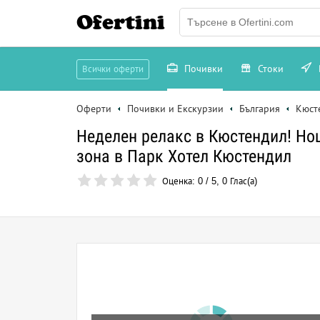
Ofertini
Почивки
Стоки
Всички оферти
Оферти
Почивки и Екскурзии
България
Кюст
Неделен релакс в Кюстендил! Но
зона в Парк Хотел Кюстендил
Оценка:
0
/
5
,
0
Глас(а)