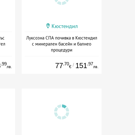
Кюстендил
със
Луксозна СПА почивка в Кюстендил
тел
с минерален басейн и балнео
процедури
ион
Дата: 07.07 - 30.09 + полупансион
.99
.70
.97
8
77
151
/
лв.
€
лв.