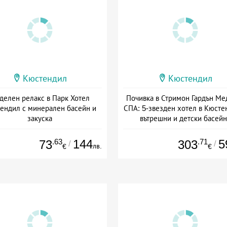
Кюстендил
Кюстендил
делен релакс в Парк Хотел
Почивка в Стримон Гардън Ме
ендил с минерален басейн и
СПА: 5-звезден хотел в Кюсте
закуска
вътрешни и детски басей
а: 17.03 - 31.08 + полупансион
Дата: 16.06 - 02.10 + полупанс
.63
144
.71
5
73
303
/
/
лв.
€
€