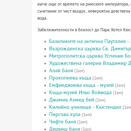
кътче още от времето на римските императори, 
съчетание от чист въздух, невероятна девствен
вода.
Забележителности в близост до Парк Хотел Кю
Базиликите на антична Пауталия -
Възрожденска църква Св. Димитър
Митрополитска църква Успение Бо
Художествена галерия Владимир 
Алай баня
(1км)
Прокопиева къща
(1км)
Емфиеджиева къща - музей
(1км)
Къща-музей Ильо Войвода
(1км)
Джамия Ахмед бей
(1км)
Килийно училище - Кюстендил
(1км
Пиргова кула
(1км)
Чифте баня
(1км)
Дервиш баня
(1км)