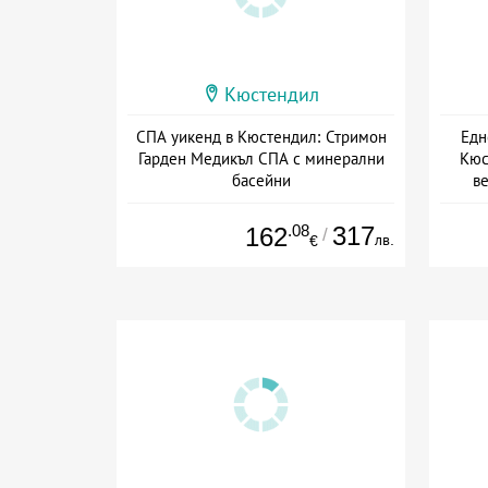
Кюстендил
СПА уикенд в Кюстендил: Стримон
Едн
Гарден Медикъл СПА с минерални
Кюс
басейни
в
Дата: 10.07 - 27.09 + полупансион
Дат
.08
317
162
/
лв.
€