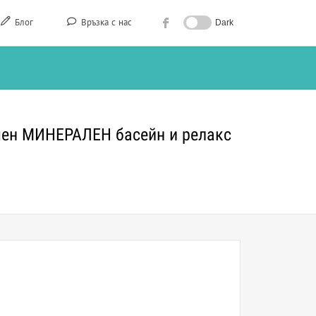
Блог
Връзка с нас
Dark
ншен МИНЕРАЛЕН басейн и релакс