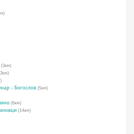
км)
(3км)
3км)
)
нар - Богослов
(5км)
ляно
(6км)
рановци
(14км)