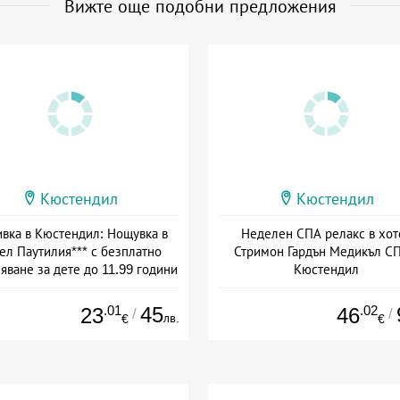
Вижте още подобни предложения
Кюстендил
Кюстендил
вка в Кюстендил: Нощувка в
Неделен СПА релакс в хот
ел Паутилия*** с безплатно
Стримон Гардън Медикъл СП
яване за дете до 11.99 години
Кюстендил
та: 16.06 - 30.09 + без храна
Дата: 21.06 - 04.10 + полупанс
.01
45
.02
23
46
/
/
лв.
€
€