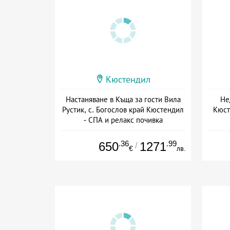
Кюстендил
Настаняване в Къща за гости Вила
Не
Рустик, с. Богослов край Кюстендил
Кюст
- СПА и релакс почивка
+ без храна
Дат
.36
.99
650
1271
/
€
лв.