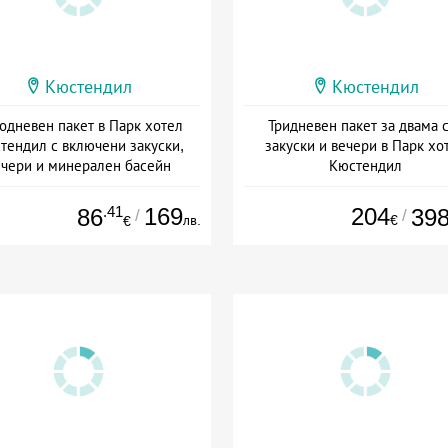
Кюстендил
Кюстендил
одневен пакет в Парк хотел
Тридневен пакет за двама 
тендил с включени закуски,
закуски и вечери в Парк хо
ечери и минерален басейн
Кюстендил
а: 01.03 - 31.12 + полупансион
Дата: 18.03 - 31.12 + полупанс
.41
169
204
86
39
/
/
лв.
€
€