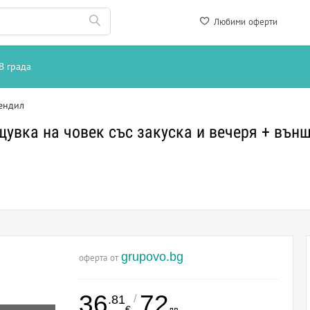
Любими оферти
В града
ендил
щувка на човек със закуска и вечеря + въ
grupovo.bg
оферта от
36
72
/
.81
€
лв.