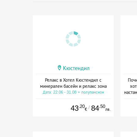
Кюстендил
Релакс в Хотел Кюстендил с
Почи
минерален басейн и релакс зона
хот
настан
Дата: 22.06 - 31.08 + полупансион
Да
.20
.50
43
84
/
€
лв.