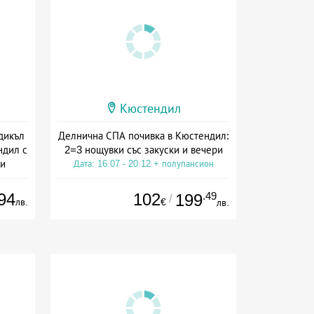
Кюстендил
дикъл
Делнична СПА почивка в Кюстендил:
ндил с
2=3 нощувки със закуски и вечери
ни
Дата: 16.07 - 20.12 + полупансион
ион
94
102
.49
199
/
лв.
€
лв.