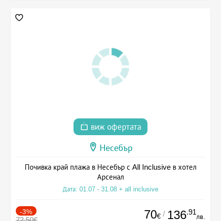
виж офертата
Несебър
Почивка край плажа в Несебър с All Inclusive в хотел
Арсенал
Дата: 01.07 - 31.08 + all inclusive
-3%
70
.91
136
/
€
лв.
72.50€