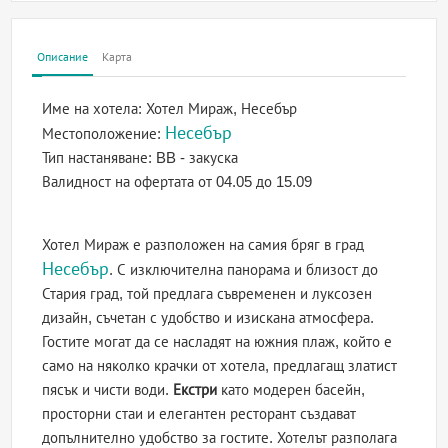
Описание
Карта
Име на хотела:
Хотел Мираж, Несебър
Несебър
Местоположение:
Тип настаняване:
BB - закуска
Валидност на офертата
от 04.05 до 15.09
Хотел Мираж е разположен на самия бряг в град
Несебър
. С изключителна панорама и близост до
Стария град, той предлага съвременен и луксозен
дизайн, съчетан с удобство и изискана атмосфера.
Гостите могат да се насладят на южния плаж, който е
само на няколко крачки от хотела, предлагащ златист
пясък и чисти води.
Екстри
като модерен басейн,
просторни стаи и елегантен ресторант създават
допълнително удобство за гостите. Хотелът разполага