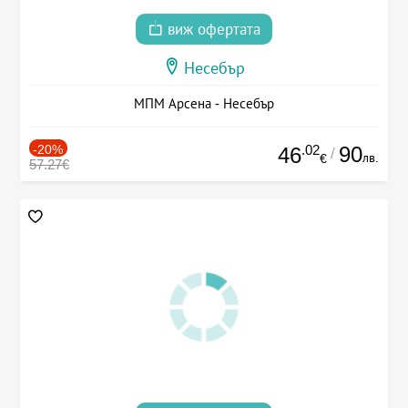
виж офертата
Несебър
МПМ Арсена - Несебър
-20%
.02
90
46
/
лв.
€
57.27€