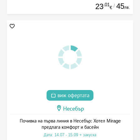
.01
45
23
/
лв.
€
виж офертата
Несебър
Почивка на първа линия в Несебър: Хотел Mirage
предлага комфорт и басейн
Дата: 14.07 - 15.09 + закуска