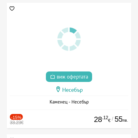
виж офертата
Несебър
Каменец - Несебър
-15%
.12
55
28
/
лв.
€
33.23€