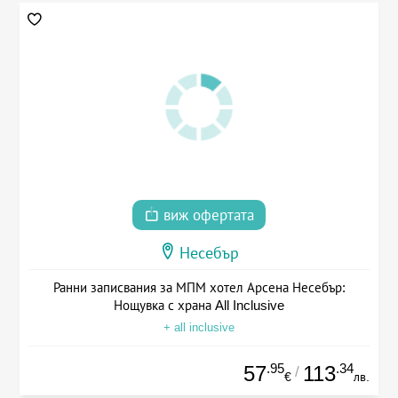
виж офертата
Несебър
Ранни записвания за МПМ хотел Арсена Несебър:
Нощувка с храна All Inclusive
+ all inclusive
.95
.34
57
113
/
€
лв.