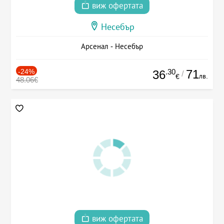
виж офертата
Несебър
Арсенал - Несебър
-24%
.30
71
36
/
лв.
€
48.06€
виж офертата