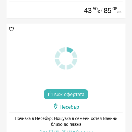
.50
.08
43
85
/
€
лв.
виж офертата
Несебър
Почивка в Несебър: Нощувка в семеен хотел Ванини
близо до плажа
Дата: 01.06 - 30.09 + без храна