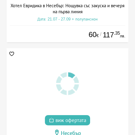
Хотел Евридика в Несебър: Нощувка със закуска и вечеря
на първа линия
Дата: 21.07 - 27.09 + полупансион
60
.35
117
/
€
лв.
виж офертата
Несебър