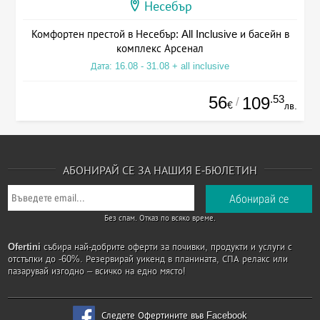
Несебър
Комфортен престой в Несебър: All Inclusive и басейн в
комплекс Арсенал
Дата: 16.08 - 31.08 + all inclusive
56
.53
109
/
€
лв.
АБОНИРАЙ СЕ ЗА НАШИЯ Е-БЮЛЕТИН
Без спам. Отказ по всяко време.
Ofertini
събира най-добрите оферти за почивки, продукти и услуги с
отстъпки до -60%. Резервирай уикенд в планината, СПА релакс или
пазарувай изгодно – всичко на едно място!
Следете Офертините във Facebook