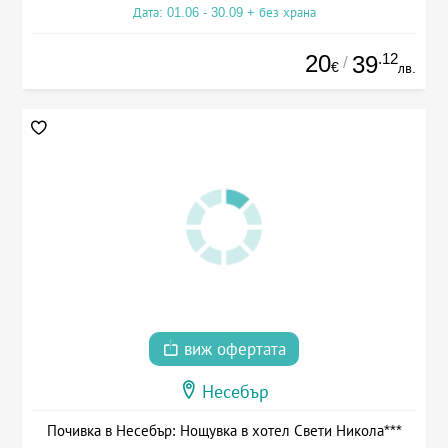
Дата: 01.06 - 30.09 + без храна
20
.12
39
/
€
лв.
виж офертата
Несебър
Почивка в Несебър: Нощувка в хотел Свети Никола***