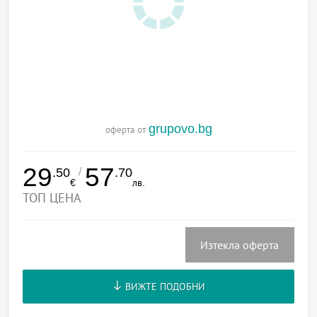
grupovo.bg
оферта от
29
57
/
.50
.70
€
лв.
ТОП ЦЕНА
Изтекла оферта
ВИЖТЕ ПОДОБНИ