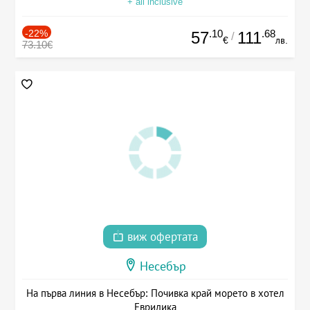
+ all inclusive
-22%
.10
.68
57
111
/
€
лв.
73.10€
виж офертата
Несебър
На първа линия в Несебър: Почивка край морето в хотел
Евридика