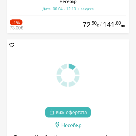
Несебър
Дата: 06.04 - 12.10 + закуска
-1%
.50
.80
72
141
/
€
лв.
73.00€
виж офертата
Несебър