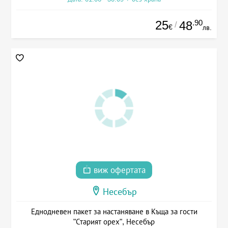
25
.90
48
/
€
лв.
виж офертата
Несебър
Еднодневен пакет за настаняване в Къща за гости
"Старият орех", Несебър