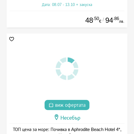
Дата: 08.07 - 13.10 + закуска
.50
.86
48
94
/
€
лв.
виж офертата
Несебър
ТОП цена за море: Почивка в Aphrodite Beach Hotel 4*,