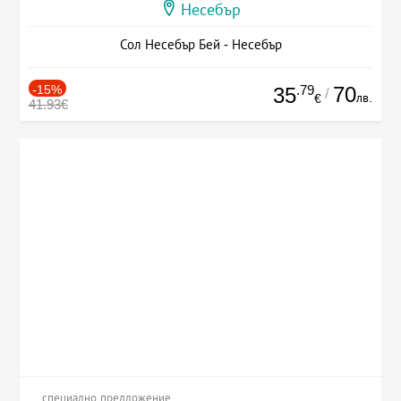
Несебър
Сол Несебър Бей - Несебър
-15%
.79
70
35
/
лв.
€
41.93€
специално предложение