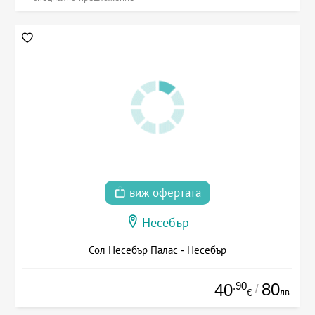
виж офертата
Несебър
Сол Несебър Палас - Несебър
.90
80
40
/
лв.
€