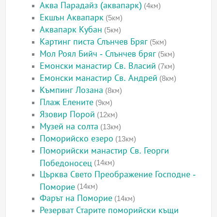
Аква Парадайз (аквапарк)
(4км)
Екшън Аквапарк
(5км)
Аквапарк Кубан
(5км)
Картинг писта Слънчев Бряг
(5км)
Мол Роял Бийч - Слънчев бряг
(5км)
Емонски манастир Св. Власий
(7км)
Емонски манастир Св. Андрей
(8км)
Къмпинг Лозана
(8км)
Плаж Елените
(9км)
Язовир Порой
(12км)
Музей на солта
(13км)
Поморийско езеро
(13км)
Поморийски манастир Св. Георги
Победоносец
(14км)
Църква Свето Преображение Господне -
Поморие
(14км)
Фарът на Поморие
(14км)
Резерват Старите поморийски къщи