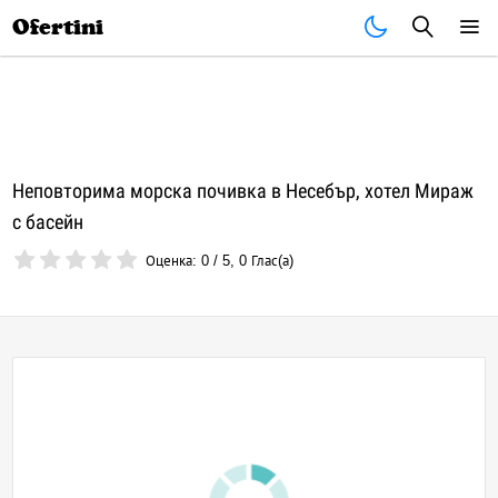
Почивки
Стоки
В града
Всички оферти
Ofertini
Неповторима морска почивка в Несебър, хотел Мираж
с басейн
Оценка:
0
/
5
,
0
Глас(а)