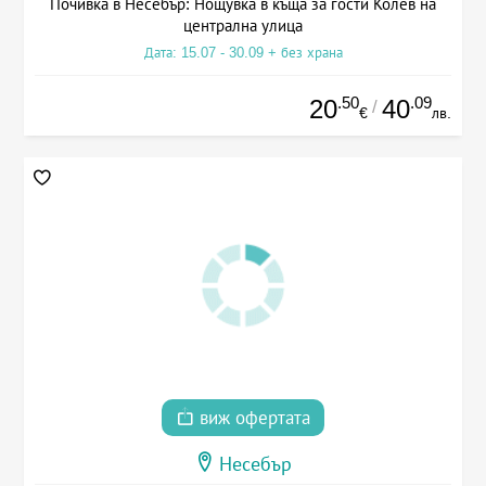
Почивка в Несебър: Нощувка в къща за гости Колев на
централна улица
Дата: 15.07 - 30.09 + без храна
.50
.09
20
40
/
€
лв.
виж офертата
Несебър