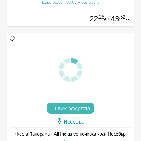
Дата: 01.06 - 30.09 + без храна
.25
.52
22
43
/
€
лв.
виж офертата
Несебър
Феста Панорама - All Inclusive почивка край Несебър