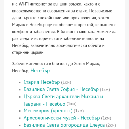
и с Wi-Fi интернет за външни връзки, както и с
висококачествени съоръжения за отдих. Независимо
дали търсите спокойствие или приключения, хотел
Мираж в Несебър ще ви обезпечи престой, изпълнен с
комфорт и забавления. В близост също така можете да
разгледате историческите забележителности на
Несебър, включително археологически обекти и
старинни църкви.
Забележителности в близост до Хотел Мираж,
Несебър
Несебър,
Стария Несебър
(1км)
Базилика Света София - Несебър
(1км)
Църква Свети архангели Михаил и
Гавраил - Несебър
(1км)
Месемврия (крепост)
(1км)
Археологически музей - Несебър
(1км)
Базилика Света Богородица Елеуса
(2км)