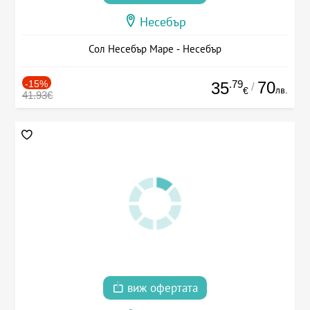
Несебър
Сол Несебър Маре - Несебър
-15%
.79
70
35
/
лв.
€
41.93€
виж офертата