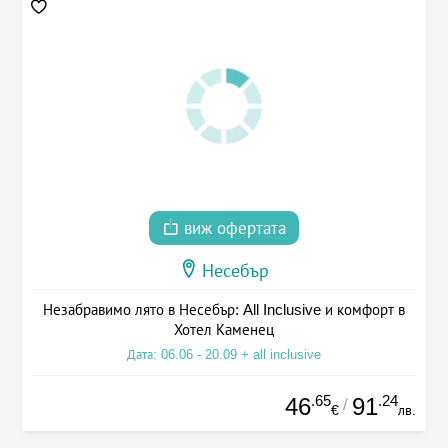
виж офертата
Несебър
Незабравимо лято в Несебър: All Inclusive и комфорт в
Хотел Каменец
Дата: 06.06 - 20.09 + all inclusive
.65
.24
46
91
/
€
лв.