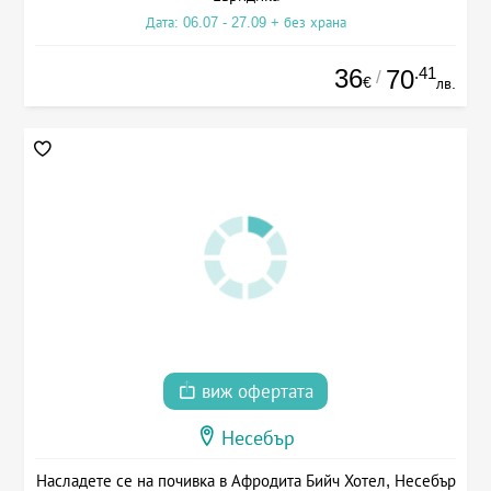
Дата: 06.07 - 27.09 + без храна
36
.41
70
/
€
лв.
виж офертата
Несебър
Насладете се на почивка в Афродита Бийч Хотел, Несебър