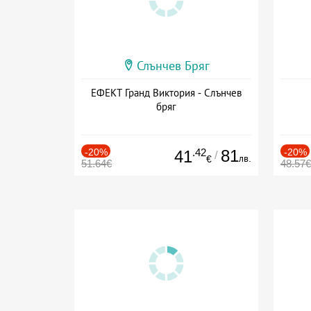
Слънчев Бряг
ЕФЕКТ Гранд Виктория - Слънчев
бряг
-20%
.42
81
-20%
41
/
лв.
€
51.64€
48.57€