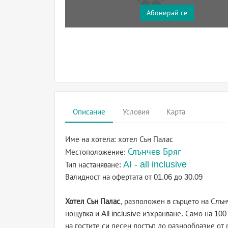
Абонирай се
Описание
Условия
Карта
Име на хотела:
хотел Сън Палас
Слънчев Бряг
Местоположение:
AI - all inclusive
Тип настаняване:
Валидност на офертата
от 01.06 до 30.09
Хотел Сън Палас
, разположен в сърцето на Слън
нощувка и All inclusive изхранване. Само на 10
на гостите си лесен достъп до разнообразие от 