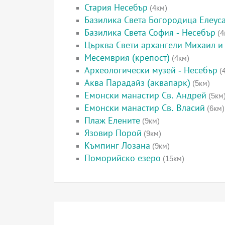
Стария Несебър
(4км)
Базилика Света Богородица Елеус
Базилика Света София - Несебър
(4
Църква Свети архангели Михаил и 
Месемврия (крепост)
(4км)
Археологически музей - Несебър
(
Аква Парадайз (аквапарк)
(5км)
Емонски манастир Св. Андрей
(5км
Емонски манастир Св. Власий
(6км)
Плаж Елените
(9км)
Язовир Порой
(9км)
Къмпинг Лозана
(9км)
Поморийско езеро
(15км)