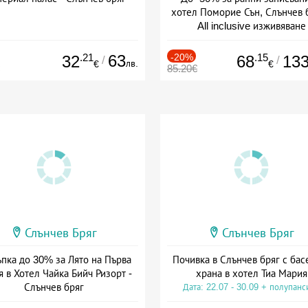
хотел Поморие Сън, Слънчев б
All inclusive изживяване
Дата: 22.05 - 26.09 + all inclus
.21
63
-20%
.15
32
68
13
/
/
лв.
€
€
85.20€
Слънчев Бряг
Слънчев Бряг
ъпка до 30% за Лято на Първа
Почивка в Слънчев бряг с бас
 в Хотел Чайка Бийч Ризорт -
храна в хотел Тиа Мария
Слънчев бряг
Дата: 22.07 - 30.09 + полупанс
а: 01.08 - 18.08 + all inclusive