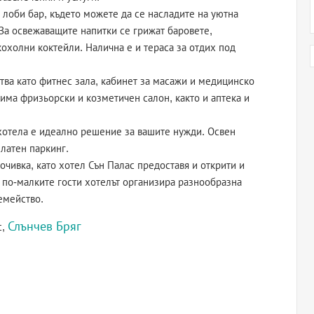
лоби бар, където можете да се насладите на уютна
 За освежаващите напитки се грижат баровете,
охолни коктейли. Налична е и тераса за отдих под
тва като фитнес зала, кабинет за масажи и медицинско
 има фризьорски и козметичен салон, както и аптека и
 хотела е идеално решение за вашите нужди. Освен
платен паркинг.
очивка, като хотел Сън Палас предоставя и открити и
 по-малките гости хотелът организира разнообразна
емейство.
Слънчев Бряг
с,