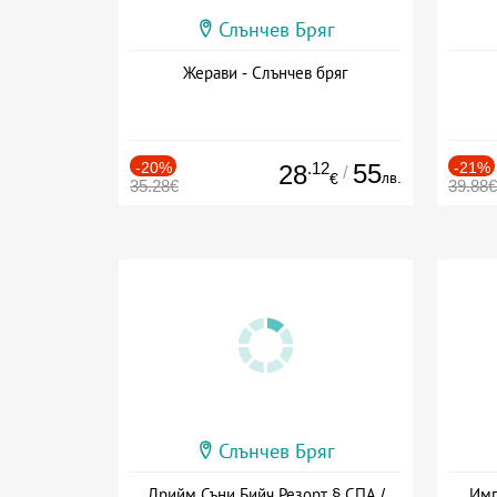
Слънчев Бряг
Жерави - Слънчев бряг
-20%
.12
55
-21%
28
/
лв.
€
35.28€
39.88€
Слънчев Бряг
Дрийм Съни Бийч Резорт § СПА /
Имп