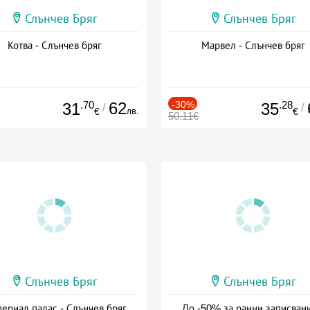
Слънчев Бряг
Слънчев Бряг
Котва - Слънчев бряг
Марвел - Слънчев бряг
.70
62
-30%
.28
31
35
/
/
лв.
€
€
50.11€
Слънчев Бряг
Слънчев Бряг
ериал палас - Слънчев бряг
До -50% за ранни записвани