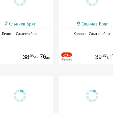
Слънчев Бряг
Слънчев Бряг
Белвю - Слънчев бряг
Корона - Слънчев бряг
.86
76
-20%
.37
38
39
/
/
лв.
€
€
49.08€