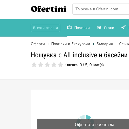
Ofertini
Почивки
Стоки
Всички оферти
Оферти
Почивки и Екскурзии
България
Слън
Нощувка с All inclusive и басейн
Оценка:
0
/
5
,
0
Глас(а)
Офертата е изтекла