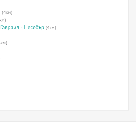
а
(4км)
км)
Гавраил - Несебър
(4км)
4км)
)