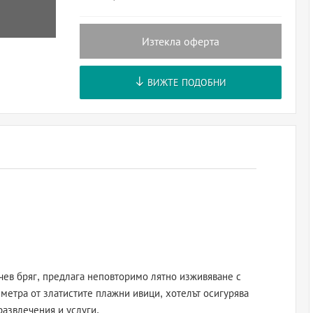
Изтекла оферта
ВИЖТЕ ПОДОБНИ
чев бряг, предлага неповторимо лятно изживяване с
0 метра от златистите плажни ивици, хотелът осигурява
развлечения и услуги.