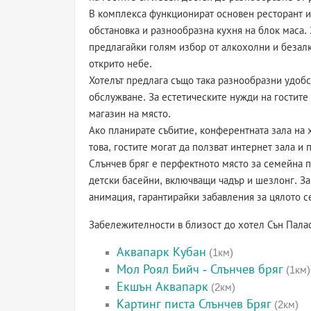
В комплекса функционират основен ресторант и 
обстановка и разнообразна кухня на блок маса.
предлагайки голям избор от алкохолни и безалк
открито небе.
Хотелът предлага също така разнообразни удобс
обслужване. За естетическите нужди на гостите
магазин на място.
Ако планирате събитие, конферентната зала на
това, гостите могат да ползват интернет зала и 
Слънчев бряг е перфектното място за семейна п
детски басейни, включващи чадър и шезлонг. За
анимация, гарантирайки забавления за цялото с
Забележителности в близост до хотел Сън Пала
Аквапарк Кубан
(1км)
Мол Роял Бийч - Слънчев бряг
(1км)
Екшън Аквапарк
(2км)
Картинг писта Слънчев Бряг
(2км)