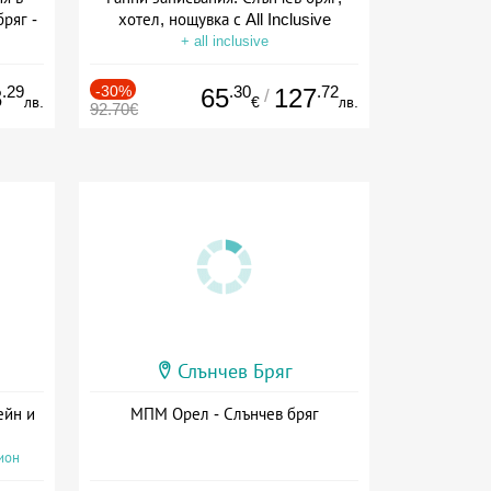
ряг -
хотел, нощувка с All Inclusive
+ all inclusive
ive
.29
-30%
.30
.72
3
65
127
/
лв.
€
лв.
92.70€
Слънчев Бряг
ейн и
МПМ Орел - Слънчев бряг
ион