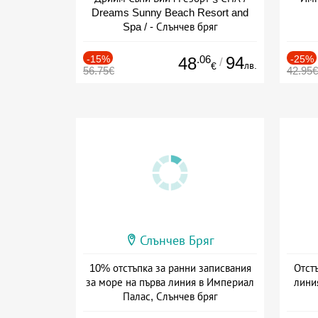
Dreams Sunny Beach Resort and
Spa / - Слънчев бряг
-15%
.06
94
-25%
48
/
лв.
€
56.75€
42.95€
Слънчев Бряг
10% отстъпка за ранни записвания
Отст
за море на първа линия в Империал
линия
Палас, Слънчев бряг
Дата: 22.05 - 22.09 + all inclusive
Дат