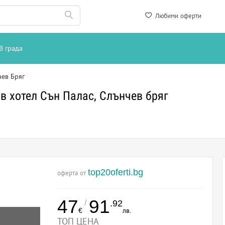
Любими оферти
В града
чев Бряг
и в хотел Сън Палас, Слънчев бряг
top20oferti.bg
оферта от
47
91
/
.92
€
лв.
ТОП ЦЕНА