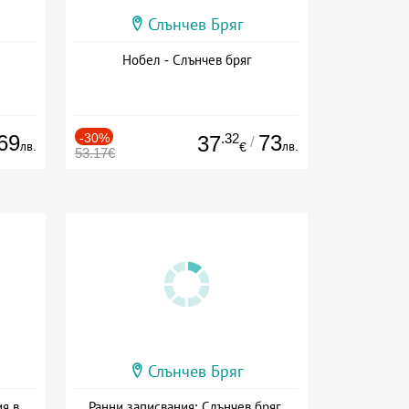
Слънчев Бряг
Нобел - Слънчев бряг
69
-30%
.32
73
37
/
лв.
лв.
€
53.17€
Слънчев Бряг
я в
Ранни записвания: Слънчев бряг,