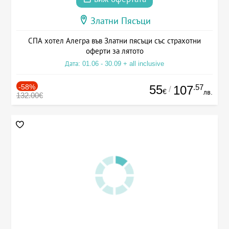
Златни Пясъци
СПА хотел Алегра във Златни пясъци със страхотни
оферти за лятото
Дата: 01.06 - 30.09 + all inclusive
-58%
55
.57
107
/
€
лв.
132.00€