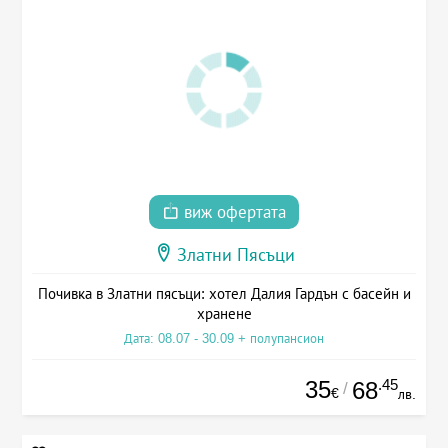
виж офертата
Златни Пясъци
Почивка в Златни пясъци: хотел Далия Гардън с басейн и
хранене
Дата: 08.07 - 30.09 + полупансион
35
.45
68
/
€
лв.