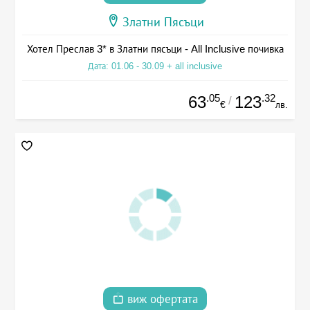
Златни Пясъци
Хотел Преслав 3* в Златни пясъци - All Inclusive почивка
Дата: 01.06 - 30.09 + all inclusive
.05
.32
63
123
/
€
лв.
виж офертата