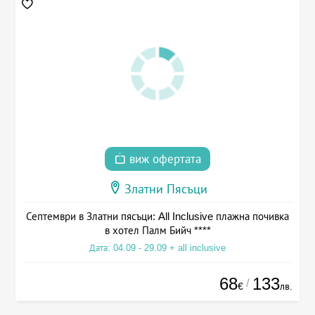
виж офертата
Златни Пясъци
Септември в Златни пясъци: All Inclusive плажна почивка
в хотел Палм Бийч ****
Дата: 04.09 - 29.09 + all inclusive
68
133
/
€
лв.