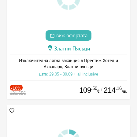
виж офертата
Златни Пясъци
Изключителна лятна ваканция в Престиж Хотел и
Аквапарк, Златни пясъци
Дата: 29.05 - 30.09 + all inclusive
-10%
.50
.16
109
214
/
€
лв.
121.65€