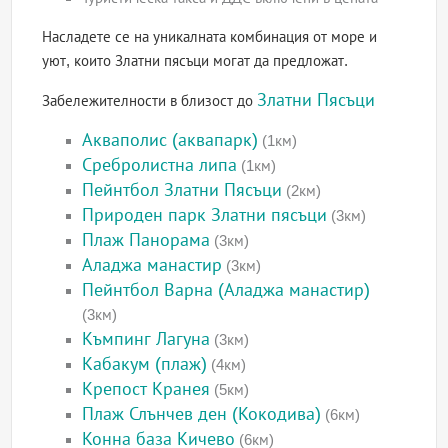
Насладете се на уникалната комбинация от море и
уют, които Златни пясъци могат да предложат.
Златни Пясъци
Забележителности в близост до
Акваполис (аквапарк)
(1км)
Сребролистна липа
(1км)
Пейнтбол Златни Пясъци
(2км)
Природен парк Златни пясъци
(3км)
Плаж Панорама
(3км)
Аладжа манастир
(3км)
Пейнтбол Варна (Аладжа манастир)
(3км)
Къмпинг Лагуна
(3км)
Кабакум (плаж)
(4км)
Крепост Кранея
(5км)
Плаж Слънчев ден (Кокодива)
(6км)
Конна база Кичево
(6км)