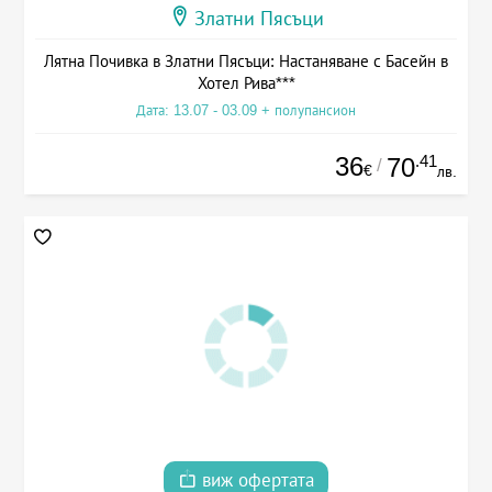
Златни Пясъци
Лятна Почивка в Златни Пясъци: Настаняване с Басейн в
Хотел Рива***
Дата: 13.07 - 03.09 + полупансион
36
.41
70
/
€
лв.
виж офертата