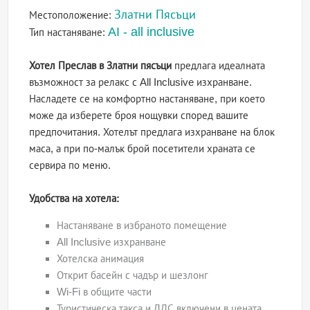
Златни Пясъци
Местоположение:
AI - all inclusive
Тип настаняване:
Хотел Преслав в Златни пясъци
предлага идеалната
възможност за релакс с All Inclusive изхранване.
Насладете се на комфортно настаняване, при което
може да изберете броя нощувки според вашите
предпочитания. Хотелът предлага изхранване на блок
маса, а при по-малък брой посетители храната се
сервира по меню.
Удобства на хотела:
Настаняване в избраното помещение
All Inclusive изхранване
Хотелска анимация
Открит басейн с чадър и шезлонг
Wi-Fi в общите части
Туристическа такса и ДДС включени в цената