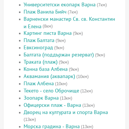
Университетски екопарк Варна
(7км)
Плаж Ванила Бийч
(7км)
Варненски манастир Св. св. Константин
и Елена
(8км)
Картинг писта Варна
(9км)
Плаж Балтата
(9км)
Евксиноград
(9км)
Балтата (поддържан резерват)
(9км)
Траката (плаж)
(9км)
Конна база Албена
(9км)
Аквамания (аквапарк)
(10км)
Плаж Албена
(10км)
Текето - село Оброчище
(12км)
Зоопарк Варна
(13км)
Офицерски плаж - Варна
(13км)
Дворец на културата и спорта Варна
(13км)
Морска градина - Варна
(13км)