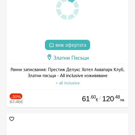
виж офертата
Златни Пясъци
Ранни записвания: Престиж Делукс Хотел Аквапарк Клуб,
Златни пясъци - All inclusive изживяване
+ all inclusive
-30%
.60
.48
61
120
/
€
лв.
87.45€