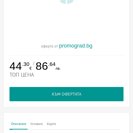
promograd.bg
оферта от
44
86
/
.30
.64
€
лв.
ТОП ЦЕНА
КЪМ ОФЕРТАТА
Описание
Условия
Карта