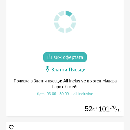
виж офертата
Златни Пясъци
Почивка в Златни пясъци: All Inclusive в хотел Мадара
Парк с басейн
Дата: 03.06 - 30.09 + all inclusive
52
.70
101
/
€
лв.