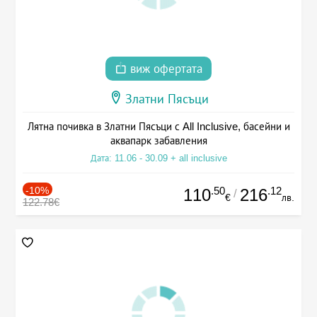
виж офертата
Златни Пясъци
Лятна почивка в Златни Пясъци с All Inclusive, басейни и
аквапарк забавления
Дата: 11.06 - 30.09 + all inclusive
-10%
.50
.12
110
216
/
€
лв.
122.78€