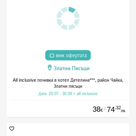
виж офертата
Златни Пясъци
All inclusive почивка в хотел Детелина***, район Чайка,
Златни пясъци
Дата: 20.07 - 30.09 + all inclusive
38
.32
74
/
€
лв.