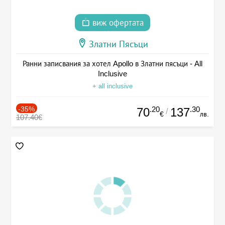
виж офертата
Златни Пясъци
Ранни записвания за хотел Apollo в Златни пясъци - All
Inclusive
+ all inclusive
-35%
.20
.30
70
137
/
€
лв.
107.40€