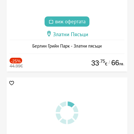
виж офертата
Златни Пясъци
Берлин Грийн Парк - Златни пясъци
-25%
.75
66
33
/
лв.
€
44.99€