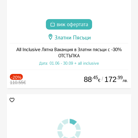
виж офертата
Златни Пясъци
All Inclusive Лятна Ваканция в Златни пясъци с -30%
ОТСТЪПКА
Дата: 01.06 - 30.09 + all inclusive
-20%
.45
.99
88
172
/
€
лв.
110.55€