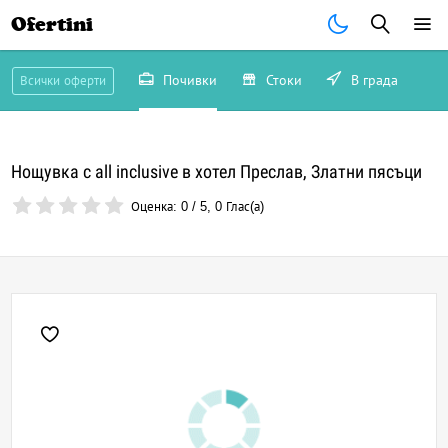
Ofertini
Почивки
Стоки
В града
Всички оферти
Нощувка с all inclusive в хотел Преслав, Златни пясъци
Оценка:
0
/
5
,
0
Глас(а)