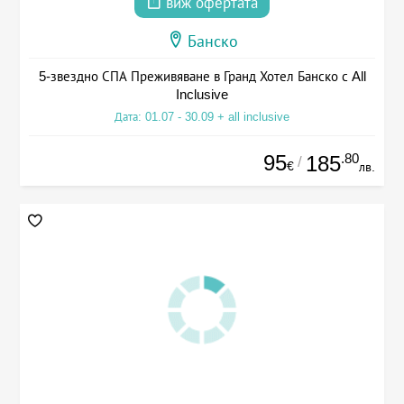
виж офертата
Банско
5-звездно СПА Преживяване в Гранд Хотел Банско с All
Inclusive
Дата: 01.07 - 30.09 + all inclusive
95
.80
185
/
€
лв.