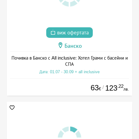
виж офертата
Банско
Почивка в Банско с All inclusive: Хотел Грами с басейни и
СПА
Дата: 01.07 - 30.09 + all inclusive
63
.22
123
/
€
лв.