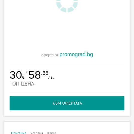
promograd.bg
оферта от
30
58
/
.68
€
лв.
ТОП ЦЕНА
КЪМ ОФЕРТАТА
Описание
Условия
Карта