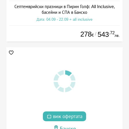
Септемврийски празници в Пирин Голф: All Inclusive,
басейни и СПА в Банско
Дата: 04.09 - 22.09 + all inclusive
278
.72
543
/
€
лв.
виж офертата
Банско