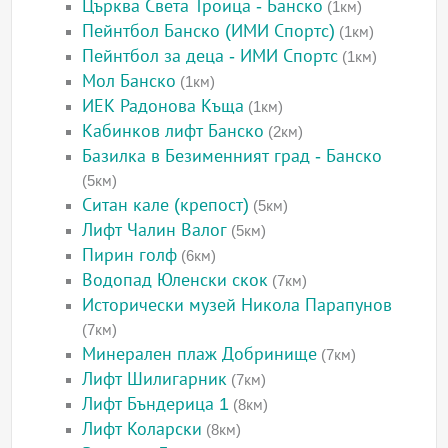
Църква Света Троица - Банско
(1км)
Пейнтбол Банско (ИМИ Спортс)
(1км)
Пейнтбол за деца - ИМИ Спортс
(1км)
Мол Банско
(1км)
ИЕК Радонова Къща
(1км)
Кабинков лифт Банско
(2км)
Базилка в Безименният град - Банско
(5км)
Ситан кале (крепост)
(5км)
Лифт Чалин Валог
(5км)
Пирин голф
(6км)
Водопад Юленски скок
(7км)
Исторически музей Никола Парапунов
(7км)
Минерален плаж Добринище
(7км)
Лифт Шилигарник
(7км)
Лифт Бъндерица 1
(8км)
Лифт Коларски
(8км)