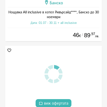
Банско
Нощувка All inclusive в хотел Ривърсайд****, Банско до 30
ноември
Дата: 01.07 - 30.11 + all inclusive
46
.97
89
/
€
лв.
виж офертата