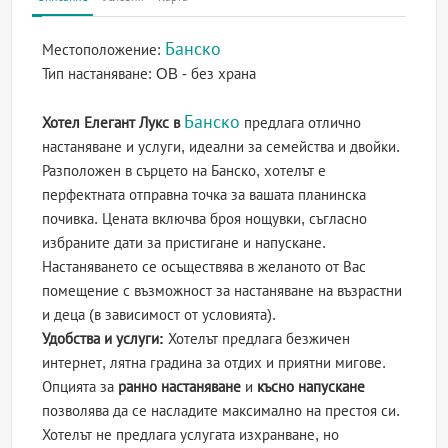
Банско
Местоположение:
Тип настаняване:
OB - без храна
Банско
Хотел Елегант Лукс в
предлага отлично
настаняване и услуги, идеални за семейства и двойки.
Разположен в сърцето на Банско, хотелът е
перфектната отправна точка за вашата планинска
почивка. Цената включва броя нощувки, съгласно
избраните дати за пристигане и напускане.
Настаняването се осъществява в желаното от Вас
помещение с възможност за настаняване на възрастни
и деца (в зависимост от условията).
Удобства и услуги:
Хотелът предлага безжичен
интернет, лятна градина за отдих и приятни мигове.
Опцията за
ранно настаняване
и
късно напускане
позволява да се насладите максимално на престоя си.
Хотелът не предлага услугата изхранване, но