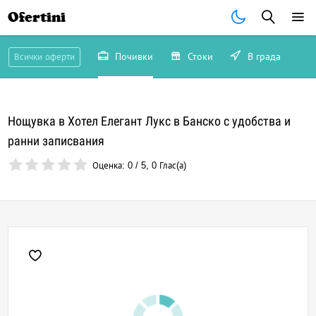
Ofertini
Почивки
Стоки
В града
Всички оферти
Нощувка в Хотел Елегант Лукс в Банско с удобства и
ранни записвания
Оценка:
0
/
5
,
0
Глас(а)