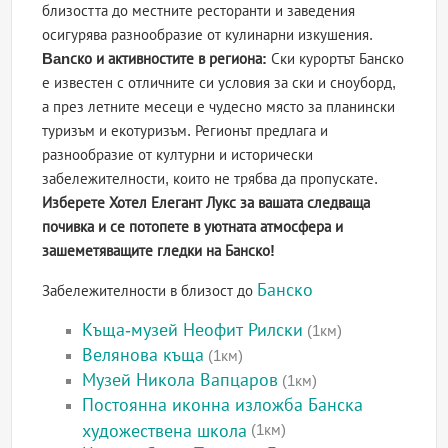
близостта до местните ресторанти и заведения
осигурява разнообразие от кулинарни изкушения.
Banско и активностите в региона:
Ски курортът Банско
е известен с отличните си условия за ски и сноуборд,
а през летните месеци е чудесно място за планински
туризъм и екотуризъм. Регионът предлага и
разнообразие от културни и исторически
забележителности, които не трябва да пропускате.
Изберете Хотел Елегант Лукс за вашата следваща
почивка и се потопете в уютната атмосфера и
зашеметяващите гледки на Банско!
Банско
Забележителности в близост до
Къща-музей Неофит Рилски
(1км)
Велянова къща
(1км)
Музей Никола Вапцаров
(1км)
Постоянна иконна изложба Банска
художествена школа
(1км)