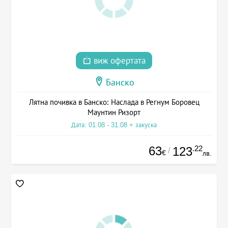
виж офертата
Банско
Лятна почивка в Банско: Наслада в Регнум Боровец
Маунтин Ризорт
Дата: 01.08 - 31.08 + закуска
63
.22
123
/
€
лв.