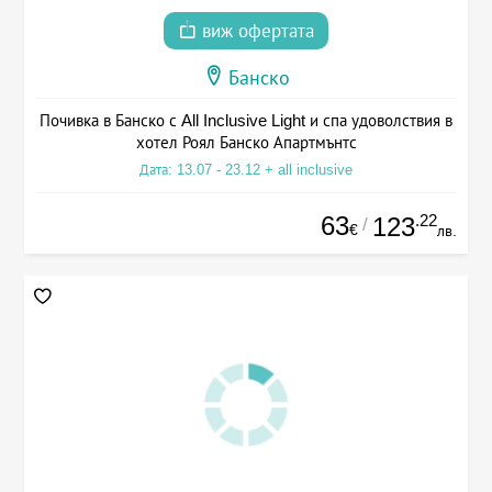
виж офертата
Банско
Почивка в Банско с All Inclusive Light и спа удоволствия в
хотел Роял Банско Апартмънтс
Дата: 13.07 - 23.12 + all inclusive
63
.22
123
/
€
лв.