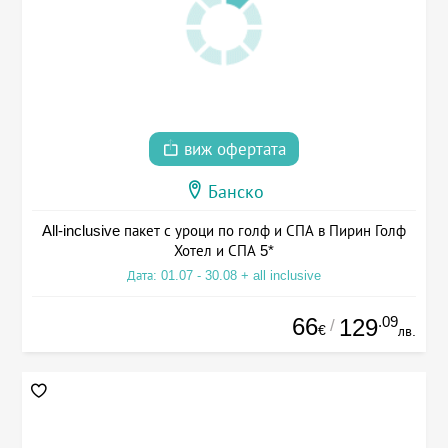
виж офертата
Банско
All-inclusive пакет с уроци по голф и СПА в Пирин Голф
Хотел и СПА 5*
Дата: 01.07 - 30.08 + all inclusive
66
.09
129
/
€
лв.