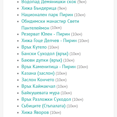
Водопад Демянишки скок
(9км)
Хижа Бъндерица
(9км)
Национален парк Пирин
(10км)
Обидимски манастир Свети
Пантелеймон
(10км)
Резерват Юлен - Пирин
(10км)
Хижа Гоце Делчев - Пирин
(10км)
Връх Кутело
(10км)
Бански Суходол (връх)
(10км)
Баюви дупки (връх)
(10км)
Връх Каменитица - Пирин
(10км)
Казана (заслон)
(10км)
Заслон Кончето
(10км)
Връх Каймакчал
(10км)
Байкушевата мура
(10км)
Връх Разложки Суходол
(10км)
Събиците (Стъпалата)
(10км)
Хижа Яворов
(10км)