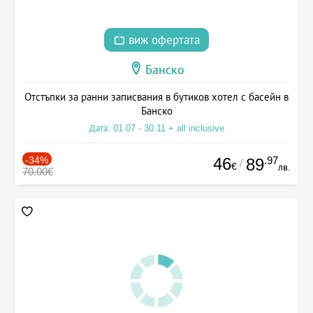
виж офертата
Банско
Отстъпки за ранни записвания в бутиков хотел с басейн в
Банско
Дата: 01.07 - 30.11 + all inclusive
-34%
46
.97
89
/
€
лв.
70.00€