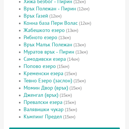
Хижа Безбог - Пирин
(12км)
Връх Полежан - Пирин
(12км)
Връх Газей
(12км)
Конна база Пери Волас
(12км)
Жабешкото езеро
(13км)
Рибното езеро
(13км)
Връх Малък Полежан
(13км)
Муратов връх - Пирин
(13км)
Самодивски езера
(14км)
Попово езеро
(15км)
Кременски езера
(15км)
Тевно Езеро (заслон)
(15км)
Момин Двор (връх)
(15км)
Дженгал (връх)
(15км)
Превалски езера
(15км)
Валявишки чукар
(15км)
Къмпинг Предел
(15км)