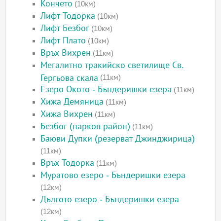
Кончето
(10км)
Лифт Тодорка
(10км)
Лифт Безбог
(10км)
Лифт Плато
(10км)
Връх Вихрен
(11км)
Мегалитно тракийско светилище Св.
Гергьова скала
(11км)
Езеро Окото - Бъндеришки езера
(11км)
Хижа Демяница
(11км)
Хижа Вихрен
(11км)
Безбог (парков район)
(11км)
Баюви Дупки (резерват Джинджирица)
(11км)
Връх Тодорка
(11км)
Муратово езеро - Бъндеришки езера
(12км)
Дългото езеро - Бъндеришки езера
(12км)