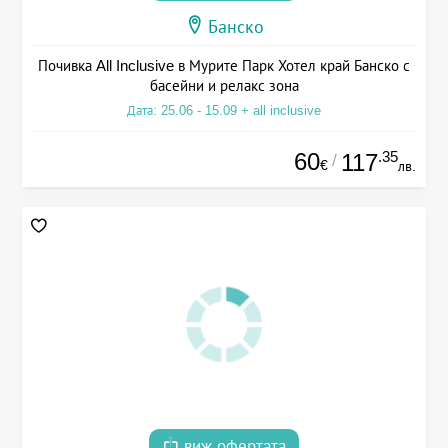
Банско
Почивка All Inclusive в Мурите Парк Хотел край Банско с
басейни и релакс зона
Дата: 25.06 - 15.09 + all inclusive
60
.35
117
/
€
лв.
виж офертата