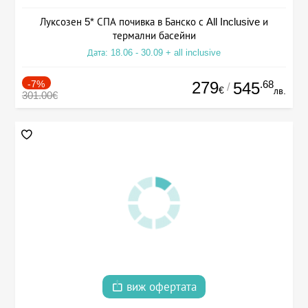
Луксозен 5* СПА почивка в Банско с All Inclusive и
термални басейни
Дата: 18.06 - 30.09 + all inclusive
-7%
279
.68
545
/
€
лв.
301.00€
виж офертата