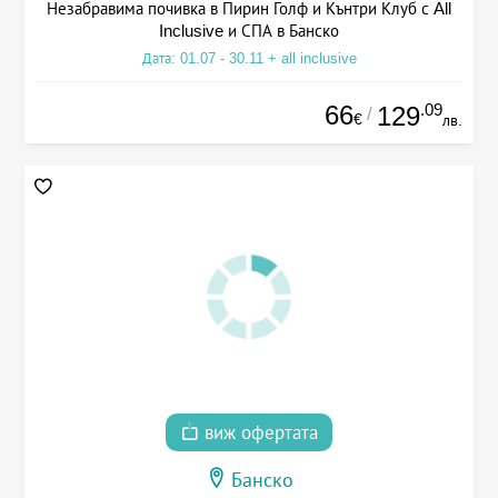
Незабравима почивка в Пирин Голф и Кънтри Клуб с All
Inclusive и СПА в Банско
Дата: 01.07 - 30.11 + all inclusive
66
.09
129
/
€
лв.
виж офертата
Банско