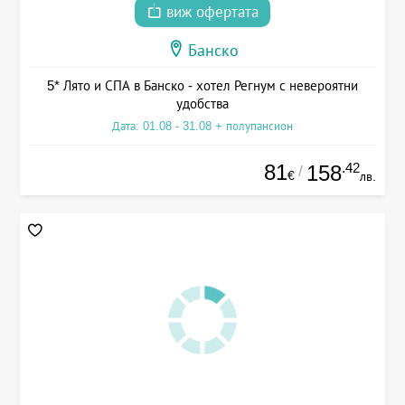
виж офертата
Банско
5* Лято и СПА в Банско - хотел Регнум с невероятни
удобства
Дата: 01.08 - 31.08 + полупансион
81
.42
158
/
€
лв.