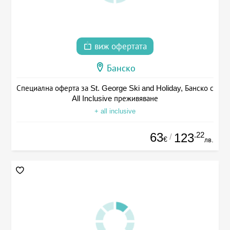
виж офертата
Банско
Специална оферта за St. George Ski and Holiday, Банско с
All Inclusive преживяване
+ all inclusive
63
.22
123
/
€
лв.