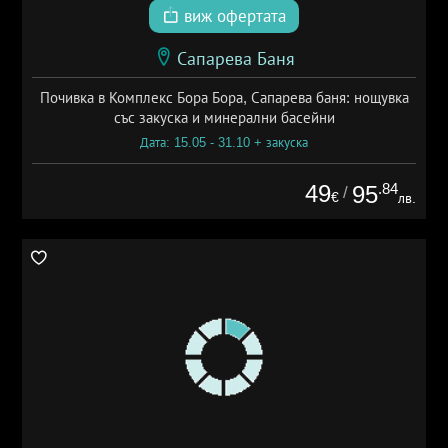
виж офертата
Сапарева Баня
Почивка в Комплекс Бора Бора, Сапарева баня: нощувка
със закуска и минерални басейни
Дата: 15.05 - 31.10 + закуска
49
.84
95
/
€
лв.