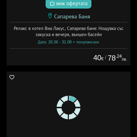
виж офертата
Сапарева Баня
Релакс в хотел Виа Лакус, Сапарева баня: Нощувка със
закуска и вечеря, външен басейн
Дата: 26.06 - 31.08 + полупансион
40
.24
78
/
€
лв.