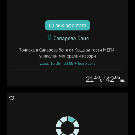
виж офертата
Сапарева Баня
Почивка в Сапарева баня от Къща за гости МЕГИ -
уникални минерални извори
Дата: 16.06 - 30.09 + без храна
.50
.05
21
42
/
€
лв.