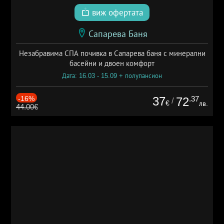
виж офертата
Сапарева Баня
Незабравима СПА почивка в Сапарева баня с минерални
басейни и двоен комфорт
Дата: 16.03 - 15.09 + полупансион
-16%
37
.37
72
/
€
лв.
44.00€