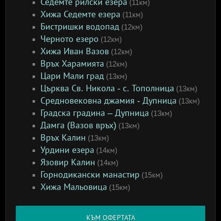
Седемте рилски езера
(11км)
Хижа Седемте езера
(11км)
Бистришки водопад
(12км)
Черното езеро
(12км)
Хижа Иван Вазов
(12км)
Връх Харамията
(12км)
Цари Мали град
(13км)
Църква Св. Никола - с. Тополница
(13км)
Средновековна джамия - Дупница
(13км)
Градска градина – Дупница
(13км)
Дамга (Вазов връх)
(13км)
Връх Калин
(13км)
Урдини езера
(14км)
Язовир Калин
(14км)
Горнодикански манастир
(15км)
Хижа Мальовица
(15км)
КЪМ ОФЕРТАТА