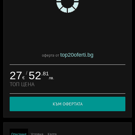
top20oferti.bg
оферта от
27
52
/
.81
€
лв.
ТОП ЦЕНА
КЪМ ОФЕРТАТА
Описание
Условия
Карта