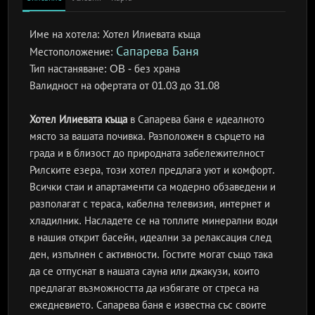
Име на хотела:
Хотел Илиевата къща
Сапарева Баня
Местоположение:
Тип настаняване:
OB - без храна
Валидност на офертата
от 01.03 до 31.08
Хотел Илиевата къща
в Сапарева баня е идеалното
място за вашата почивка. Разположен в сърцето на
града и в близост до природната забележителност
Рилските езера, този хотел предлага уют и комфорт.
Всички стаи и апартаменти са модерно обзаведени и
разполагат с тераса, кабелна телевизия, интернет и
хладилник. Насладете се на топлите минерални води
в нашия открит басейн, идеални за релаксация след
ден, изпълнен с активности. Гостите могат също така
да се отпуснат в нашата сауна или джакузи, които
предлагат възможността да избягате от стреса на
ежедневието. Сапарева баня е известна със своите