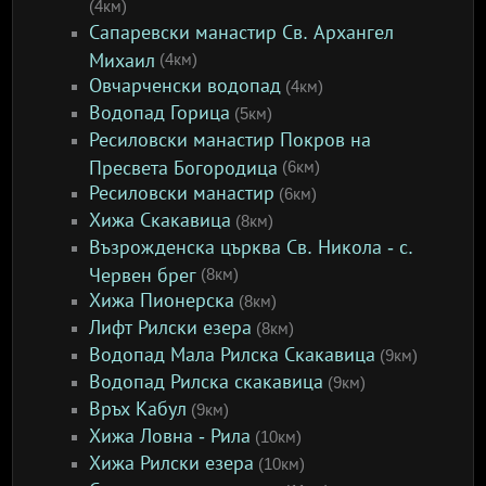
(4км)
Сапаревски манастир Св. Архангел
Михаил
(4км)
Овчарченски водопад
(4км)
Водопад Горица
(5км)
Ресиловски манастир Покров на
Пресвета Богородица
(6км)
Ресиловски манастир
(6км)
Хижа Скакавица
(8км)
Възрожденска църква Св. Никола - с.
Червен брег
(8км)
Хижа Пионерска
(8км)
Лифт Рилски езера
(8км)
Водопад Мала Рилска Скакавица
(9км)
Водопад Рилска скакавица
(9км)
Връх Кабул
(9км)
Хижа Ловна - Рила
(10км)
Хижа Рилски езера
(10км)