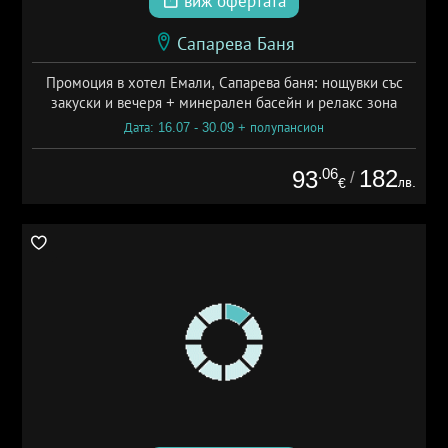
виж офертата
Сапарева Баня
Промоция в хотел Емали, Сапарева баня: нощувки със
закуски и вечеря + минерален басейн и релакс зона
Дата: 16.07 - 30.09 + полупансион
.06
182
93
/
лв.
€