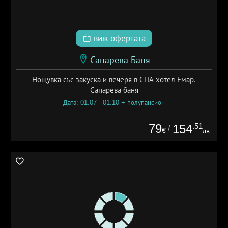
виж офертата
Сапарева Баня
Нощувка със закуска и вечеря в СПА хотел Емар,
Сапарева баня
Дата: 01.07 - 01.10 + полупансион
79
.51
154
/
€
лв.