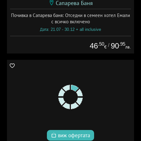
Сапарева Баня
Почивка в Сапарева баня: Отседни в семеен хотел Емали
с всичко включено
Дата: 21.07 - 30.12 + all inclusive
.50
.95
46
90
/
€
лв.
виж офертата