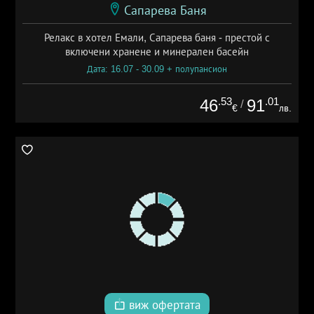
Сапарева Баня
Релакс в хотел Емали, Сапарева баня - престой с
включени хранене и минерален басейн
Дата: 16.07 - 30.09 + полупансион
.53
.01
46
91
/
€
лв.
виж офертата