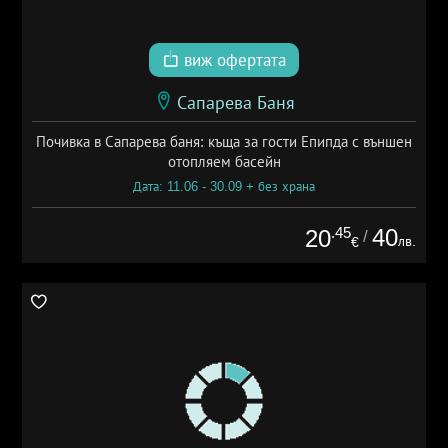
виж офертата
Сапарева Баня
Почивка в Сапарева баня: къща за гости Епипда с външен
отопляем басейн
Дата: 11.06 - 30.09 + без храна
.45
40
20
/
лв.
€