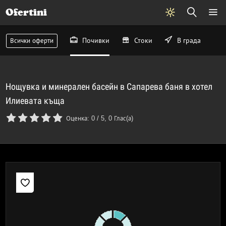
Ofertini
Почивки
Стоки
В града
Всички оферти
Нощувка и минерален басейн в Сапарева баня в хотел
Илиевата къща
Оценка:
0
/
5
,
0
Глас(а)