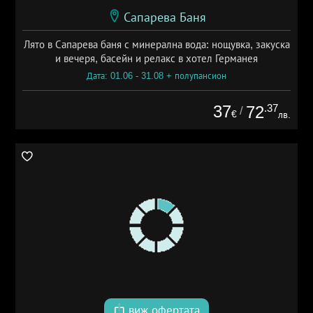
Сапарева Баня
Лято в Сапарева баня с минерална вода: нощувка, закуска
и вечеря, басейн и релакс в хотел Германея
Дата: 01.06 - 31.08 + полупансион
37
.37
72
/
€
лв.
виж офертата