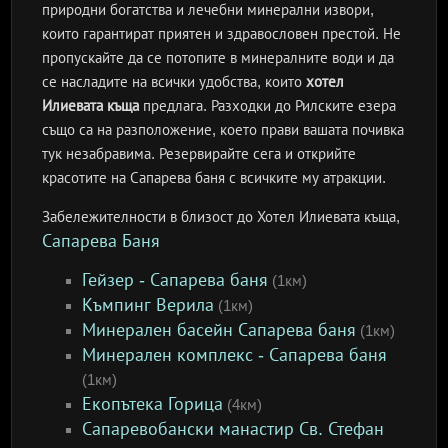
природни богатства и лечебни минерални извори,
които гарантират приятен и здравословен престой. Не
пропускайте да се потопите в минералните води и да
се насладите на всички удобства, които
хотел
Илиевата къща
предлага. Разходки до Рилските езера
също са на разположение, което прави вашата почивка
тук незабравима. Резервирайте сега и открийте
красотите на Сапарева баня с всичките му атракции.
Забележителности в близост до Хотел Илиевата къща,
Сапарева Баня
Гейзер - Сапарева баня
(1км)
Къмпинг Верила
(1км)
Минерален басейн Сапарева баня
(1км)
Минерален комплекс - Сапарева баня
(1км)
Екопътека Горица
(4км)
Сапаревобански манастир Св. Стефан