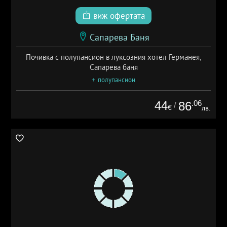
виж офертата
Сапарева Баня
Почивка с полупансион в луксозния хотел Германея,
Сапарева баня
+ полупансион
44
.06
86
/
€
лв.