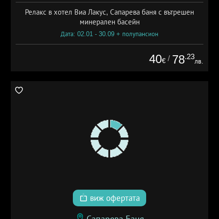
Релакс в хотел Виа Лакус, Сапарева баня с вътрешен
минерален басейн
Дата: 02.01 - 30.09 + полупансион
40
.23
78
/
€
лв.
виж офертата