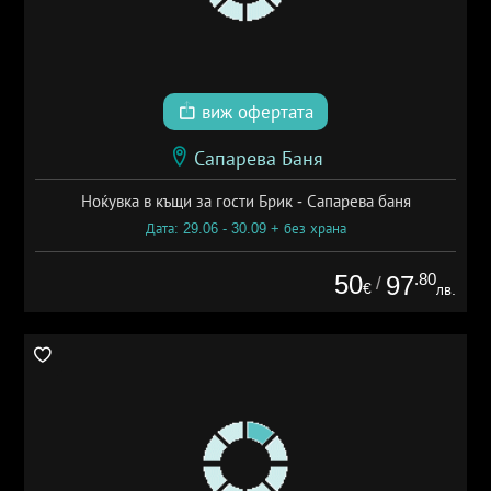
виж офертата
Сапарева Баня
Ноќувка в къщи за гости Брик - Сапарева баня
Дата: 29.06 - 30.09 + без храна
50
.80
97
/
€
лв.