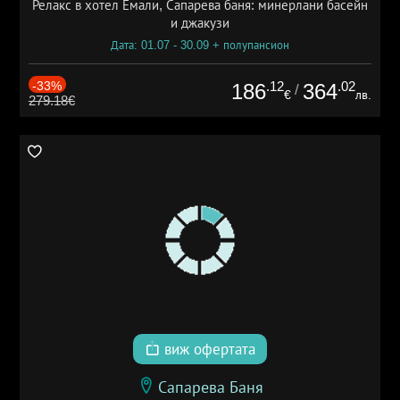
Релакс в хотел Емали, Сапарева баня: минерлани басейн
и джакузи
Дата: 01.07 - 30.09 + полупансион
-33%
.12
.02
186
364
/
€
лв.
279.18€
виж офертата
Сапарева Баня