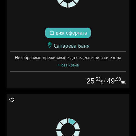
виж офертата
Сапарева Баня
Незабравимо преживяване до Седемте рилски езера
+ без храна
.53
.93
25
49
/
€
лв.