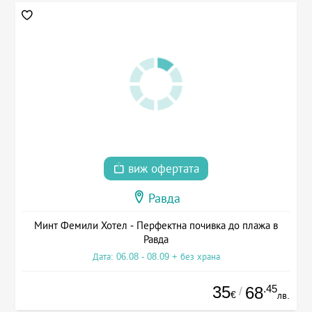
виж офертата
Равда
Минт Фемили Хотел - Перфектна почивка до плажа в
Равда
Дата: 06.08 - 08.09 + без храна
35
.45
68
/
€
лв.