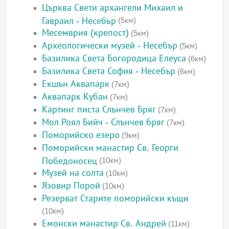
Църква Свети архангели Михаил и
Гавраил - Несебър
(5км)
Месемврия (крепост)
(5км)
Археологически музей - Несебър
(5км)
Базилика Света Богородица Елеуса
(6км)
Базилика Света София - Несебър
(6км)
Екшън Аквапарк
(7км)
Аквапарк Кубан
(7км)
Картинг писта Слънчев Бряг
(7км)
Мол Роял Бийч - Слънчев бряг
(7км)
Поморийско езеро
(9км)
Поморийски манастир Св. Георги
Победоносец
(10км)
Музей на солта
(10км)
Язовир Порой
(10км)
Резерват Старите поморийски къщи
(10км)
Емонски манастир Св. Андрей
(11км)