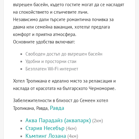
вътрешен басейн, където гостите могат да се насладят
на спокойствието и слънчевите лъчи.
Независимо дали търсите романтична почивка за
двама или семейна ваканция, хотелът предлага
комфорт и приятна атмосфера.
Основните удобства включват:
Свободен достъп до вътрешен басейн
Удобни и просторни стаи
Безплатен Wi-Fi интернет
Хотел Тропикана е идеално място за релаксация и
наслада от красотата на българското Черноморие.
Забележителности в близост до Семеен хотел
Равда
Тропикана, Равда,
Аква Парадайз (аквапарк)
(2км)
Стария Несебър
(4км)
Къмпинг Лозана
(4км)