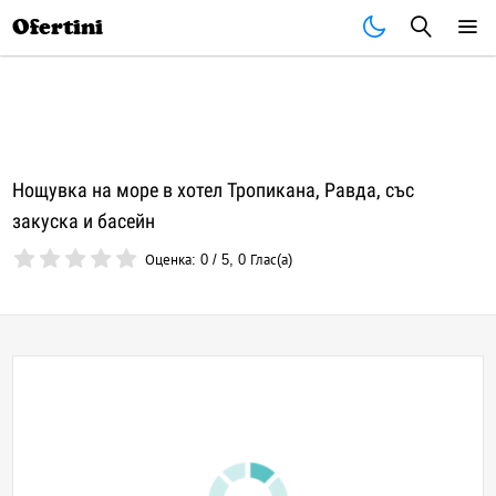
Почивки
Стоки
В града
Всички оферти
Ofertini
Нощувка на море в хотел Тропикана, Равда, със
закуска и басейн
Оценка:
0
/
5
,
0
Глас(а)