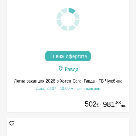
виж офертата
Равда
Лятна ваканция 2026 в Хотел Сага, Равда - ТВ Чужбина
Дата: 23.07 - 10.09 + пълен пансион
502
.83
981
/
€
лв.