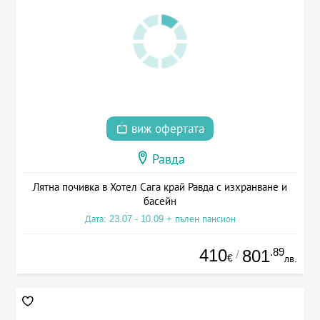
виж офертата
Равда
Лятна почивка в Хотел Сага край Равда с изхранване и
басейн
Дата: 23.07 - 10.09 + пълен пансион
410
.89
801
/
€
лв.