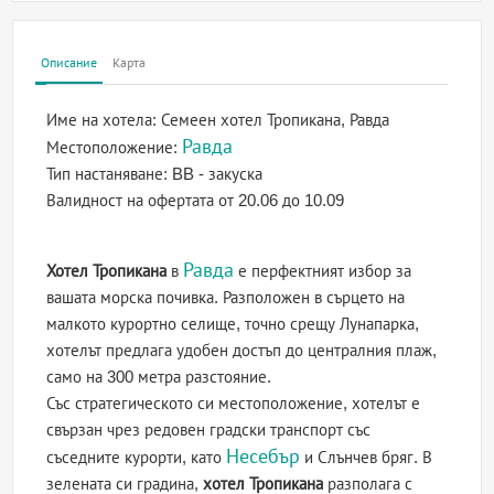
Описание
Карта
Име на хотела:
Семеен хотел Тропикана, Равда
Равда
Местоположение:
Тип настаняване:
BB - закуска
Валидност на офертата
от 20.06 до 10.09
Равда
Хотел Тропикана
в
е перфектният избор за
вашата морска почивка. Разположен в сърцето на
малкото курортно селище, точно срещу Лунапарка,
хотелът предлага удобен достъп до централния плаж,
само на 300 метра разстояние.
Със стратегическото си местоположение, хотелът е
свързан чрез редовен градски транспорт със
Несебър
съседните курорти, като
и Слънчев бряг. В
зелената си градина,
хотел Тропикана
разполага с