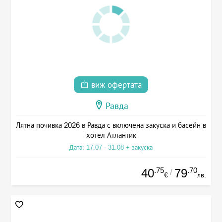
виж офертата
Равда
Лятна почивка 2026 в Равда с включена закуска и басейн в
хотел Атлантик
Дата: 17.07 - 31.08 + закуска
.75
.70
40
79
/
€
лв.