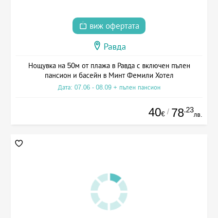
виж офертата
Равда
Нощувка на 50м от плажа в Равда с включен пълен
пансион и басейн в Минт Фемили Хотел
Дата: 07.06 - 08.09 + пълен пансион
40
.23
78
/
€
лв.