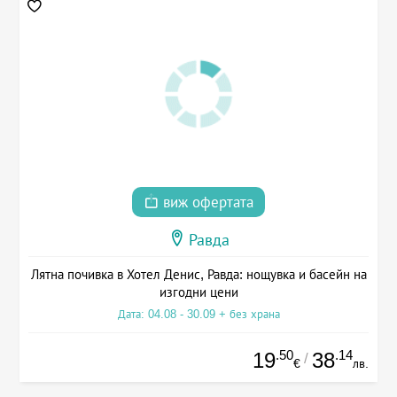
виж офертата
Равда
Лятна почивка в Хотел Денис, Равда: нощувка и басейн на
изгодни цени
Дата: 04.08 - 30.09 + без храна
.50
.14
19
38
/
€
лв.