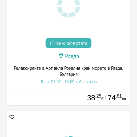
виж офертата
Равда
Релаксирайте в Арт вила Розалия край морето в Равда,
България
Дата: 21.07 - 15.09 + без храна
.25
.81
38
74
/
€
лв.