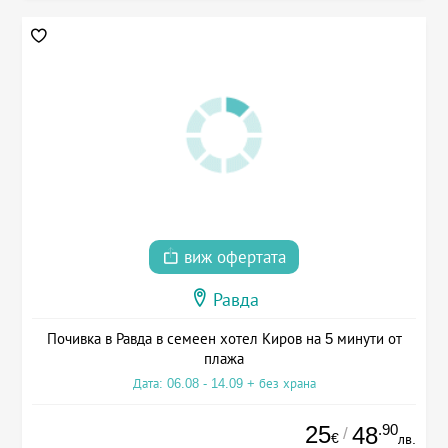
виж офертата
Равда
Почивка в Равда в семеен хотел Киров на 5 минути от
плажа
Дата: 06.08 - 14.09 + без храна
25
.90
48
/
€
лв.