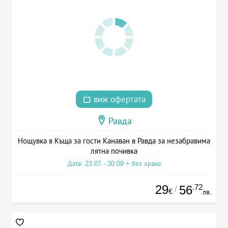
виж офертата
Равда
Нощувка в Къща за гости Канаван в Равда за незабравима
лятна почивка
Дата: 23.07 - 30.09 + без храна
29
.72
56
/
€
лв.