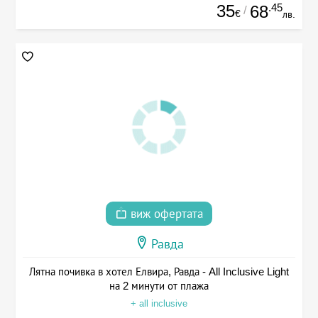
35
.45
68
/
€
лв.
виж офертата
Равда
Лятна почивка в хотел Елвира, Равда - All Inclusive Light
на 2 минути от плажа
+ all inclusive