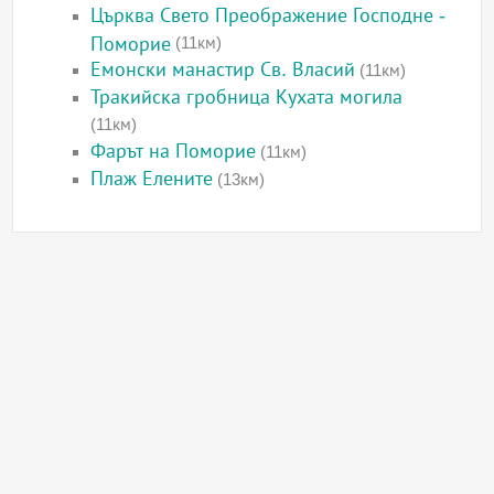
Църква Свето Преображение Господне -
Поморие
(11км)
Емонски манастир Св. Власий
(11км)
Тракийска гробница Кухата могила
(11км)
Фарът на Поморие
(11км)
Плаж Елените
(13км)