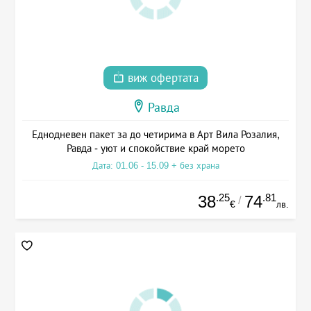
виж офертата
Равда
Еднодневен пакет за до четирима в Арт Вила Розалия,
Равда - уют и спокойствие край морето
Дата: 01.06 - 15.09 + без храна
.25
.81
38
74
/
€
лв.