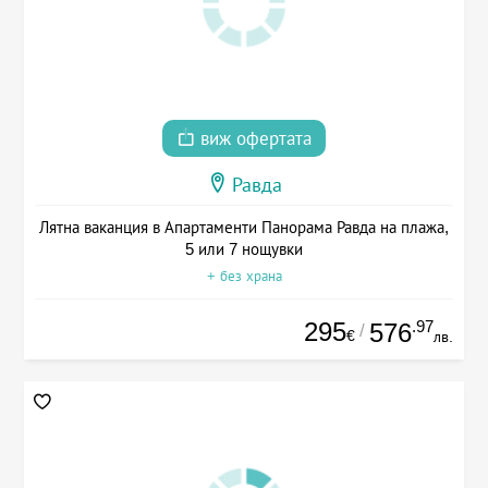
виж офертата
Равда
Лятна ваканция в Апартаменти Панорама Равда на плажа,
5 или 7 нощувки
+ без храна
295
.97
576
/
€
лв.