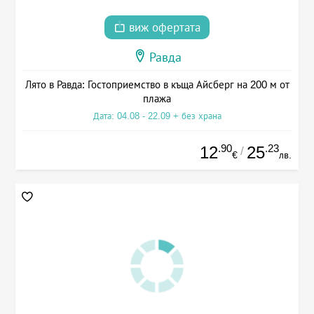
виж офертата
Равда
Лято в Равда: Гостоприемство в къща Айсберг на 200 м от
плажа
Дата: 04.08 - 22.09 + без храна
.90
.23
12
25
/
€
лв.