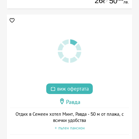
26
50
/
€
лв.
виж офертата
Равда
Отдих в Семеен хотел Минт, Равда - 50 м от плажа, с
всички удобства
+ пълен пансион