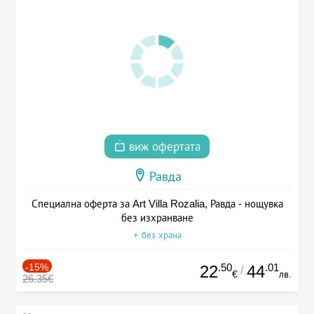
виж офертата
Равда
Специална оферта за Art Villa Rozalia, Равда - нощувка
без изхранване
+ без храна
-15%
.50
.01
22
44
/
€
лв.
26.35€