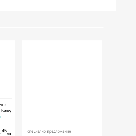
ел с
о Бижу
а
.45
8
специално предложение
лв.