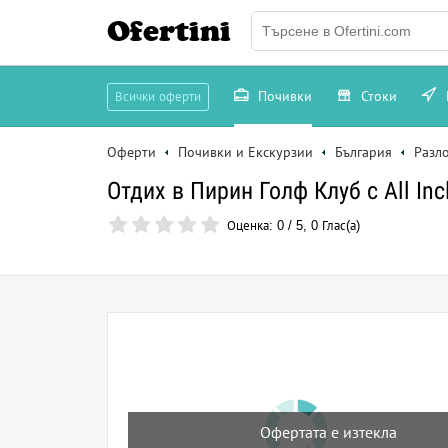
Ofertini
Почивки
Стоки
Всички оферти
Оферти
Почивки и Екскурзии
България
Разл
Отдих в Пирин Голф Клуб с All Inc
Оценка:
0
/
5
,
0
Глас(а)
Офертата е изтекла