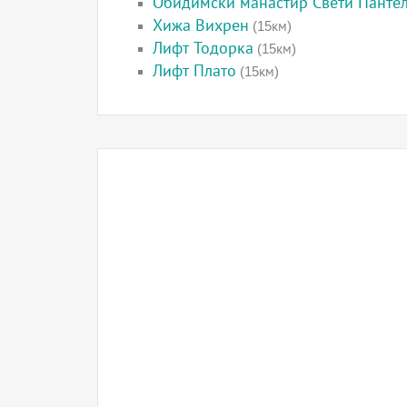
Обидимски манастир Свети Панте
Хижа Вихрен
(15км)
Лифт Тодорка
(15км)
Лифт Плато
(15км)