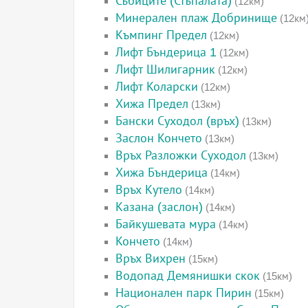
Събиците (Стъпалата)
(12км)
Минерален плаж Добринище
(12км
Къмпинг Предел
(12км)
Лифт Бъндерица 1
(12км)
Лифт Шилигарник
(12км)
Лифт Коларски
(12км)
Хижа Предел
(13км)
Бански Суходол (връх)
(13км)
Заслон Кончето
(13км)
Връх Разложки Суходол
(13км)
Хижа Бъндерица
(14км)
Връх Кутело
(14км)
Казана (заслон)
(14км)
Байкушевата мура
(14км)
Кончето
(14км)
Връх Вихрен
(15км)
Водопад Демянишки скок
(15км)
Национален парк Пирин
(15км)