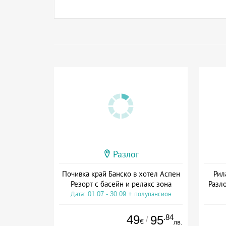
Разлог
Почивка край Банско в хотел Аспен
Рил
Резорт с басейн и релакс зона
Разло
Дата: 01.07 - 30.09 + полупансион
Дат
49
.84
95
/
€
лв.