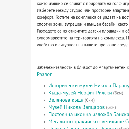
които изящно се сливат с природата на голф и
Изберете между студио или просторен апартаме
комфорт. Гостите на комплекса се радват на дос
спортни зони, вътрешен и външен басейн, както
Разходете се из откритите детски площадки и о
супермаркетите на територията на комплекса. Н
удобство и сигурност на вашето превозно средс
Забележителности в близост до Апартаментен к
Разлог
Исторически музей Никола Парап
Къща-музей Неофит Рилски
(6км)
Велянова къща
(6км)
Музей Никола Вапцаров
(6км)
Постоянна иконна изложба Банска
Мегалитно тракийско светилище Св
Църква Света Троица - Банско
(6км)