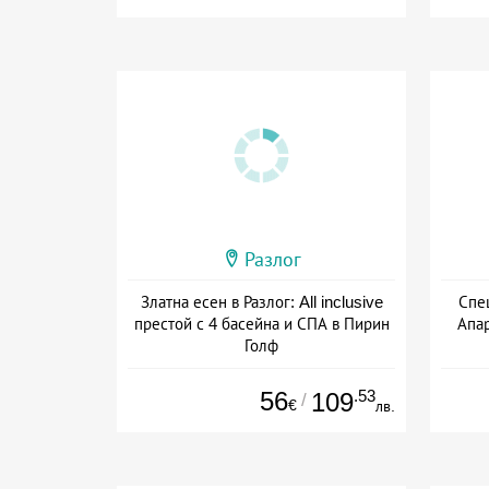
Разлог
Златна есен в Разлог: All inclusive
Спе
престой с 4 басейна и СПА в Пирин
Апар
Голф
Дата: 01.09 - 30.11 + all inclusive
56
.53
109
/
€
лв.