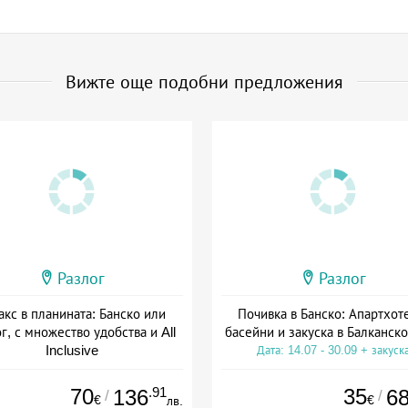
Вижте още подобни предложения
Разлог
Разлог
акс в планината: Банско или
Почивка в Банско: Апартхот
г, с множество удобства и All
басейни и закуска в Балканск
Inclusive
Дата: 14.07 - 30.09 + закуск
а: 01.07 - 30.11 + all inclusive
70
.91
35
136
6
/
/
€
€
лв.