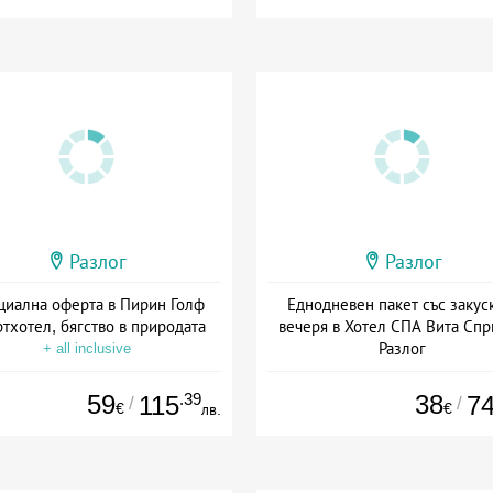
Разлог
Разлог
циална оферта в Пирин Голф
Еднодневен пакет със закус
тхотел, бягство в природата
вечеря в Хотел СПА Вита Спр
Разлог
+ all inclusive
Дата: 03.01 - 01.09 + полупанс
59
.39
38
115
7
/
/
€
€
лв.