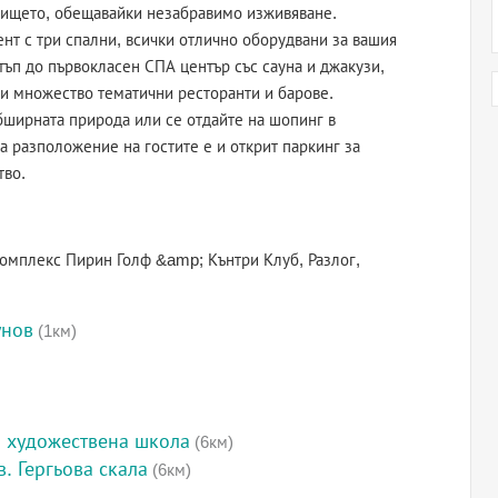
грището, обещавайки незабравимо изживяване.
нт с три спални, всички отлично оборудвани за вашия
тъп до първокласен СПА център със сауна и джакузи,
 и множество тематични ресторанти и барове.
бширната природа или се отдайте на шопинг в
а разположение на гостите е и открит паркинг за
тво.
омплекс Пирин Голф &amp; Кънтри Клуб, Разлог,
унов
(1км)
 художествена школа
(6км)
. Гергьова скала
(6км)