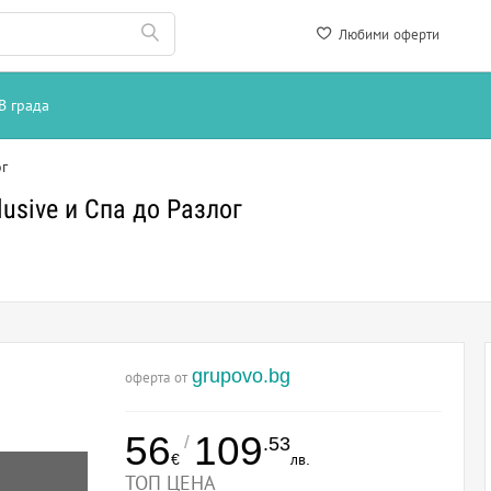
Любими оферти
В града
ог
lusive и Спа до Разлог
grupovo.bg
оферта от
56
109
/
.53
€
лв.
ТОП ЦЕНА