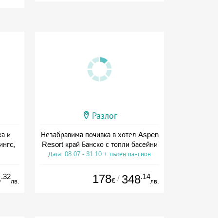
Разлог
ка и
Незабравима почивка в хотел Aspen
ингс,
Resort край Банско с топли басейни
Дата: 08.07 - 31.10 + пълен пансион
ион
.32
178
.14
4
348
/
€
лв.
лв.