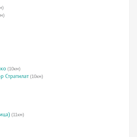
м)
м)
ско
(10км)
ор Стратилат
(10км)
ица)
(11км)