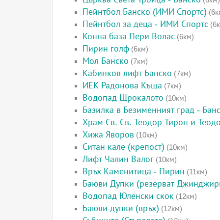
Пейнтбол Банско (ИМИ Спортс)
(6к
Пейнтбол за деца - ИМИ Спортс
(6к
Конна база Пери Волас
(6км)
Пирин голф
(6км)
Мол Банско
(7км)
Кабинков лифт Банско
(7км)
ИЕК Радонова Къща
(7км)
Водопад Щрокалото
(10км)
Базилка в Безименният град - Бан
Храм Св. Св. Теодор Тирон и Теод
Хижа Яворов
(10км)
Ситан кале (крепост)
(10км)
Лифт Чалин Валог
(10км)
Връх Каменитица - Пирин
(11км)
Баюви Дупки (резерват Джинджир
Водопад Юленски скок
(12км)
Баюви дупки (връх)
(12км)