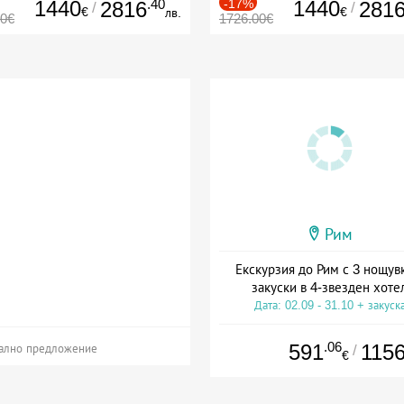
1440
.40
-17%
1440
2816
281
/
/
€
€
лв.
00€
1726.00€
Рим
Екскурзия до Рим с 3 нощув
закуски в 4-звезден хоте
Дата: 02.09 - 31.10 + закуск
.06
591
115
/
ално предложение
€