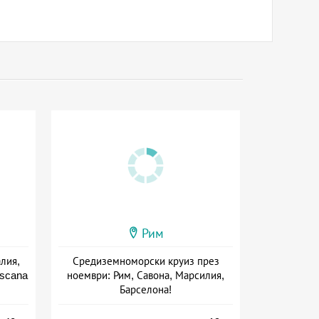
Рим
лия,
Средиземноморски круиз през
oscana
ноември: Рим, Савона, Марсилия,
Барселона!
+ пълен пансион