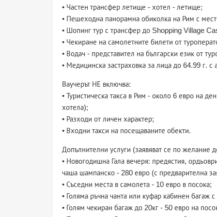
• Частен трансфер летище - хотел - летище;
• Пешеходна панорамна обиколка на Рим с мест
• Шопинг тур с трансфер до Shopping Village C
• Чекиране на самолетните билети от туроперат
• Водач - представител на български език от ту
• Медицинска застраховка за лица до 64.99 г. с 
Ваучерът НЕ включва:
• Туристическа такса в Рим - около 6 евро на д
хотела);
• Разходи от личен характер;
• Входни такси на посещаваните обекти.
Допълнителни услуги (заявяват се по желание д
• Новогодишна Гала вечеря: предястия, ордьоври
чаша шампанско - 280 евро (с предварителна зая
• Съседни места в самолета - 10 евро в посока;
• Голяма ръчна чанта или куфар кабинен багаж с 
• Голям чекиран багаж до 20кг - 50 евро на посо