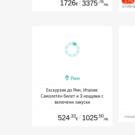
1726
.76
-17%
3375
/
€
лв.
1726.
Рим
Екскурзия до Рим, Италия:
Самолетен билет и 3 нощувки с
включени закуски
Дата: 15.07 - 20.12 + закуска
.33
.50
524
1025
/
специ
€
лв.