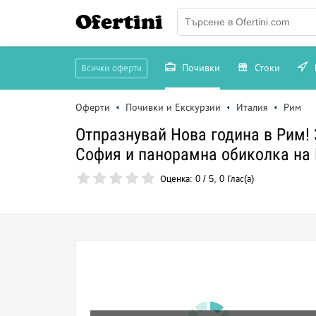
Ofertini
Почивки
Стоки
Всички оферти
Оферти
Почивки и Екскурзии
Италия
Рим
Отпразнувай Нова година в Рим! 3
София и панорамна обиколка на 
Оценка:
0
/
5
,
0
Глас(а)