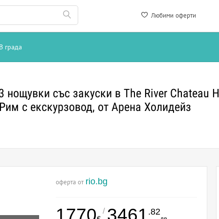
Любими оферти
В града
 нощувки със закуски в The River Chateau H
Рим с екскурзовод, от Арена Холидейз
rio.bg
оферта от
1770
3461
/
.82
€
лв.