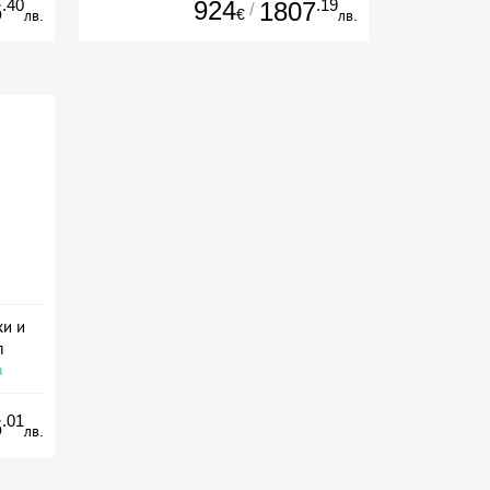
.40
924
.19
6
1807
/
€
лв.
лв.
ки и
л
а
.01
6
лв.