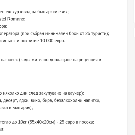
ен екскурзовод на български език;
astel Romano;
ора;
роператора (при събран минимален брой от 25 туристи);
асистанс и покритие 10 000 евро.
ен на човек (задължително доплащане на рецепция в
о няколко дни след закупуване на ваучер):
, десерт, ядки, вино, бира, безалкохолни напитки,
вка в България);
тегло до 10кг (55x40x20см) - 25 евро в посока;
ка;