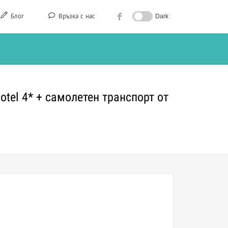
Блог
Връзка с нас
Dark
otel 4* + самолетен транспорт от