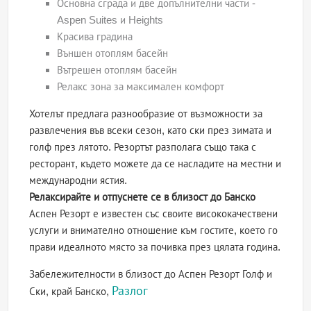
Основна сграда и две допълнителни части -
Aspen Suites и Heights
Красива градина
Външен отоплям басейн
Вътрешен отоплям басейн
Релакс зона за максимален комфорт
Хотелът предлага разнообразие от възможности за
развлечения във всеки сезон, като ски през зимата и
голф през лятото. Резортът разполага също така с
ресторант, където можете да се насладите на местни и
международни ястия.
Релаксирайте и отпуснете се в близост до Банско
Аспен Резорт е известен със своите висококачествени
услуги и внимателно отношение към гостите, което го
прави идеалното място за почивка през цялата година.
Забележителности в близост до Аспен Резорт Голф и
Разлог
Ски, край Банско,