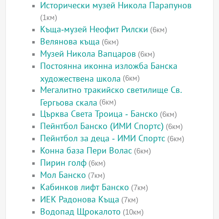
Исторически музей Никола Парапунов
(1км)
Къща-музей Неофит Рилски
(6км)
Велянова къща
(6км)
Музей Никола Вапцаров
(6км)
Постоянна иконна изложба Банска
художествена школа
(6км)
Мегалитно тракийско светилище Св.
Гергьова скала
(6км)
Църква Света Троица - Банско
(6км)
Пейнтбол Банско (ИМИ Спортс)
(6км)
Пейнтбол за деца - ИМИ Спортс
(6км)
Конна база Пери Волас
(6км)
Пирин голф
(6км)
Мол Банско
(7км)
Кабинков лифт Банско
(7км)
ИЕК Радонова Къща
(7км)
Водопад Щрокалото
(10км)