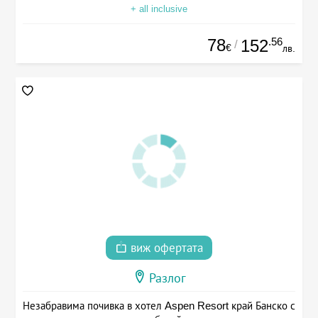
+ all inclusive
78
.56
152
/
€
лв.
виж офертата
Разлог
Незабравима почивка в хотел Aspen Resort край Банско с