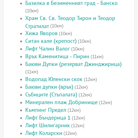
Базилка в Безименният град - Банско
(10км)
Храм Св. Св. Теодор Тирон и Теодор
Стратилат
(10км)
Хижа Яворов
(10км)
Ситан кале (крепост)
(10км)
Лифт Чалин Валог
(10км)
Връх Каменитица - Пирин
(11км)
Баюви Дупки (резерват Джинджирица)
(11км)
Водопад Юленски скок
(12км)
Баюви дупки (връх)
(12км)
Събиците (Стъпалата)
(12км)
Минерален плаж Добринище
(12км)
Къмпинг Предел
(12км)
Лифт Бъндерица 1
(12км)
Лифт Шилигарник
(12км)
Лифт Коларски
(12км)