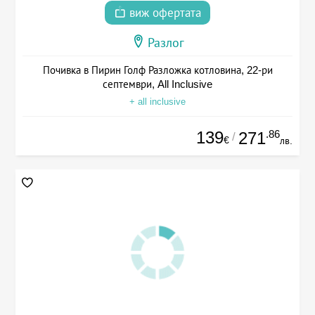
виж офертата
Разлог
Почивка в Пирин Голф Разложка котловина, 22-ри
септември, All Inclusive
+ all inclusive
139
.86
271
/
€
лв.