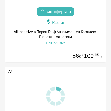
виж офертата
Разлог
All Inclusive в Пирин Голф Апартаментен Комплекс,
Разложка котловина
+ all inclusive
56
.53
109
/
€
лв.