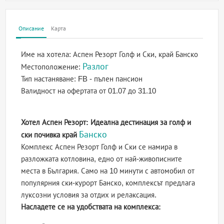
Описание
Карта
Име на хотела:
Аспен Резорт Голф и Ски, край Банско
Разлог
Местоположение:
Тип настаняване:
FB - пълен пансион
Валидност на офертата
от 01.07 до 31.10
Хотел Аспен Резорт: Идеална дестинация за голф и
Банско
ски почивка край
Комплекс Аспен Резорт Голф и Ски се намира в
разложката котловина, едно от най-живописните
места в България. Само на 10 минути с автомобил от
популярния ски-курорт Банско, комплексът предлага
луксозни условия за отдих и релаксация.
Насладете се на удобствата на комплекса: