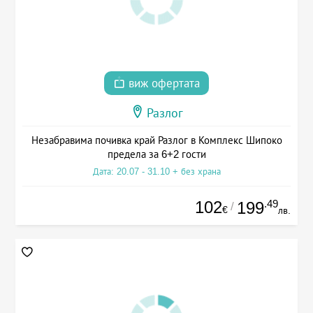
виж офертата
Разлог
Незабравима почивка край Разлог в Комплекс Шипоко
предела за 6+2 гости
Дата: 20.07 - 31.10 + без храна
102
.49
199
/
€
лв.