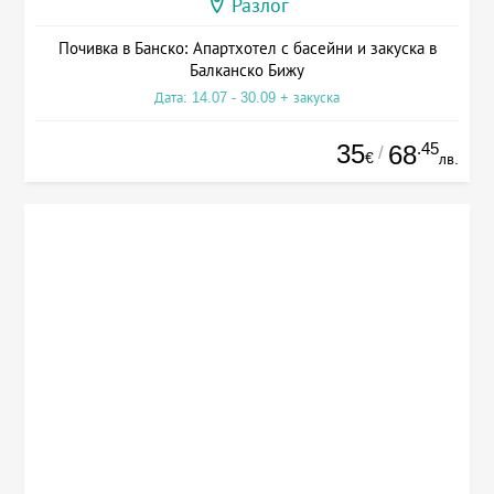
Разлог
Почивка в Банско: Апартхотел с басейни и закуска в
Балканско Бижу
Дата: 14.07 - 30.09 + закуска
35
.45
68
/
€
лв.