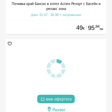
Почивка край Банско в хотел Аспен Резорт с басейн и
релакс зона
Дата: 01.07 - 30.09 + полупансион
49
.84
95
/
€
лв.
виж офертата
Разлог