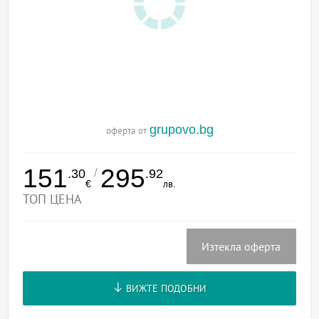
grupovo.bg
оферта от
151
295
/
.30
.92
€
лв.
ТОП ЦЕНА
Изтекла оферта
ВИЖТЕ ПОДОБНИ