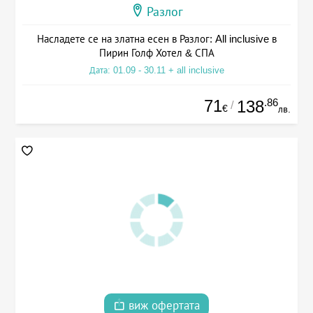
Разлог
Насладете се на златна есен в Разлог: All inclusive в
Пирин Голф Хотел & СПА
Дата: 01.09 - 30.11 + all inclusive
71
.86
138
/
€
лв.
виж офертата