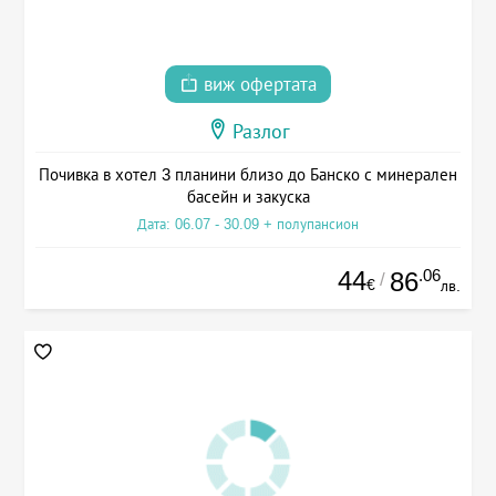
виж офертата
Разлог
Почивка в хотел 3 планини близо до Банско с минерален
басейн и закуска
Дата: 06.07 - 30.09 + полупансион
44
.06
86
/
€
лв.