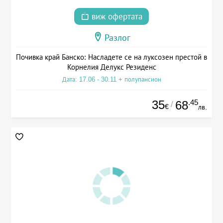
виж офертата
Разлог
Почивка край Банско: Насладете се на луксозен престой в
Корнелия Делукс Резиденс
Дата: 17.06 - 30.11 + полупансион
35
.45
68
/
€
лв.