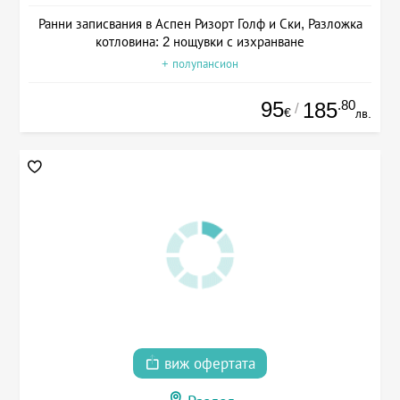
Ранни записвания в Аспен Ризорт Голф и Ски, Разложка
котловина: 2 нощувки с изхранване
+ полупансион
95
.80
185
/
€
лв.
виж офертата