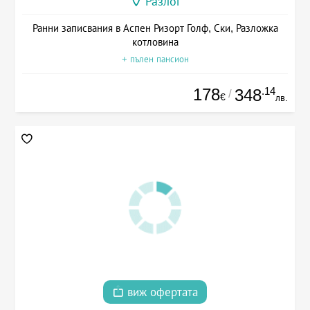
Разлог
Ранни записвания в Аспен Ризорт Голф, Ски, Разложка
котловина
+ пълен пансион
178
.14
348
/
€
лв.
виж офертата