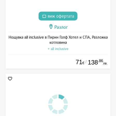
виж офертата
Разлог
Нощувка all inclusive в Пирин Голф Хотел и СПА, Разложка
котловина
+ all inclusive
71
.86
138
/
€
лв.