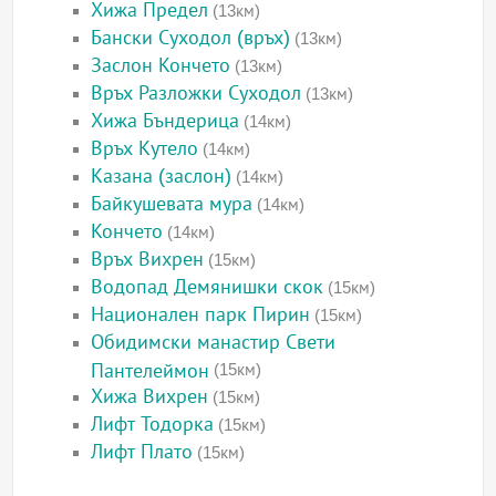
Хижа Предел
(13км)
Бански Суходол (връх)
(13км)
Заслон Кончето
(13км)
Връх Разложки Суходол
(13км)
Хижа Бъндерица
(14км)
Връх Кутело
(14км)
Казана (заслон)
(14км)
Байкушевата мура
(14км)
Кончето
(14км)
Връх Вихрен
(15км)
Водопад Демянишки скок
(15км)
Национален парк Пирин
(15км)
Обидимски манастир Свети
Пантелеймон
(15км)
Хижа Вихрен
(15км)
Лифт Тодорка
(15км)
Лифт Плато
(15км)