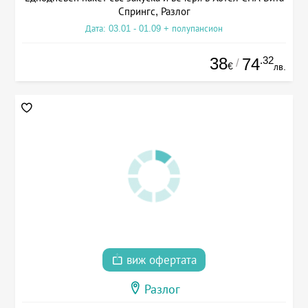
Спрингс, Разлог
Дата: 03.01 - 01.09 + полупансион
38
.32
74
/
€
лв.
виж офертата
Разлог