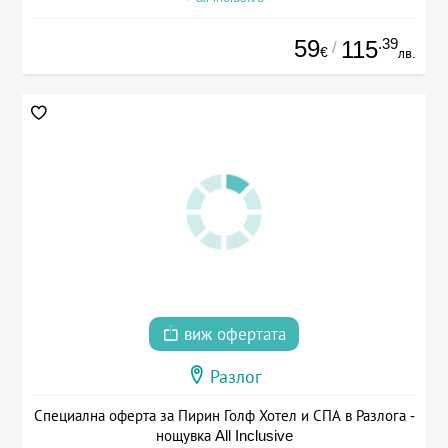
59
.39
115
/
€
лв.
виж офертата
Разлог
Специална оферта за Пирин Голф Хотел и СПА в Разлога -
нощувка All Inclusive