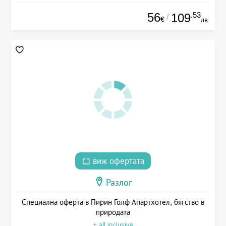
56
.53
109
/
€
лв.
виж офертата
Разлог
Специална оферта в Пирин Голф Апартхотел, бягство в
природата
+ all inclusive