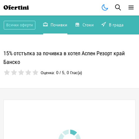
Ofertini
Почивки
Стоки
В града
Всички оферти
15% отстъпка за почивка в хотел Аспен Резорт край
Банско
Оценка:
0
/
5
,
0
Глас(а)