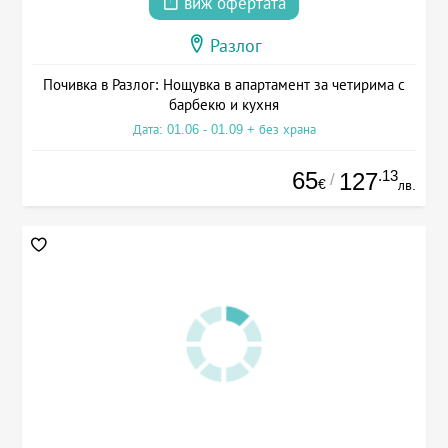
виж офертата
Разлог
Почивка в Разлог: Нощувка в апартамент за четирима с
барбекю и кухня
Дата: 01.06 - 01.09 + без храна
65
.13
127
/
€
лв.