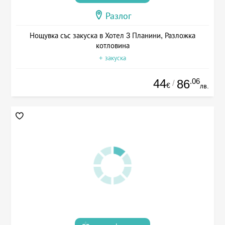
Разлог
Нощувка със закуска в Хотел 3 Планини, Разложка
котловина
+ закуска
44
.06
86
/
€
лв.