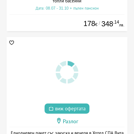
топли басейни
Дата: 08.07 - 31.10 + пълен пансион
178
.14
348
/
€
лв.
виж офертата
Разлог
Еднодневен пакет със закуска и вечеря в Хотел СПА Вита