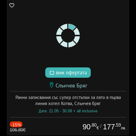
виж офертата
Слънчев Бряг
Ранни записвания със супер отстъпки за лято в първа
линия хотел Котва, Слънчев бряг
Дата: 21.05 - 30.09 + all inclusive
-15%
.80
.59
90
177
/
€
лв.
106.80€