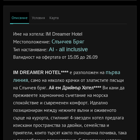
Описание
Условия
Карта
Име на хотела:
IM Dreamer Hotel
Слънчев Бряг
Местоположение:
AI - all inclusive
Тип настаняване:
Валидност на офертата
от 15.05 до 26.09
първа
IM DREAMER HOTEL****
е разположен на
линия
, само на няколко крачки от златистите пясъци
на Слънчев бряг.
Ай ем Дриймър Хотел****
Ви кани да
преживеете хармонично съчетание на морска
спокойствие и съвременен комфорт. Идеално
позициониран между нежните вълни и оживеното
сърце на курорта, стилният 4-звезден хотел предлага
изискани пространства за двойки, семейства и
приятели, които търсят както пълноценна почивка, така