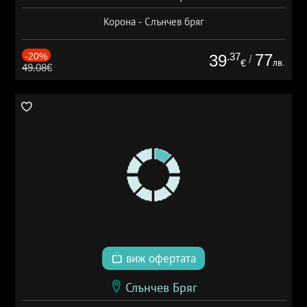
Корона - Слънчев бряг
-20%
.37
77
39
/
лв.
€
49.08€
виж офертата
Слънчев Бряг