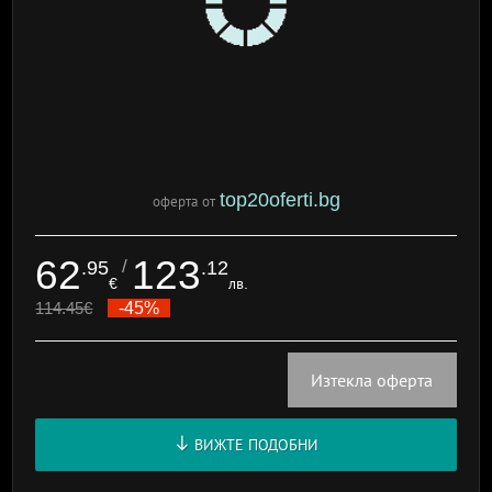
top20oferti.bg
оферта от
62
123
/
.95
.12
€
лв.
114.45
€
-45%
Изтекла оферта
ВИЖТЕ ПОДОБНИ