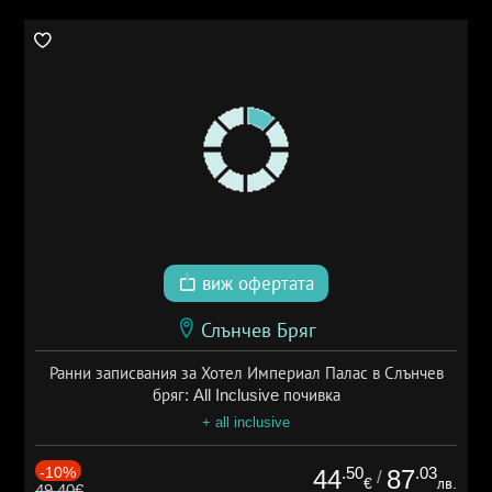
виж офертата
Слънчев Бряг
Ранни записвания за Хотел Империал Палас в Слънчев
бряг: All Inclusive почивка
+ all inclusive
-10%
.50
.03
44
87
/
€
лв.
49.40€