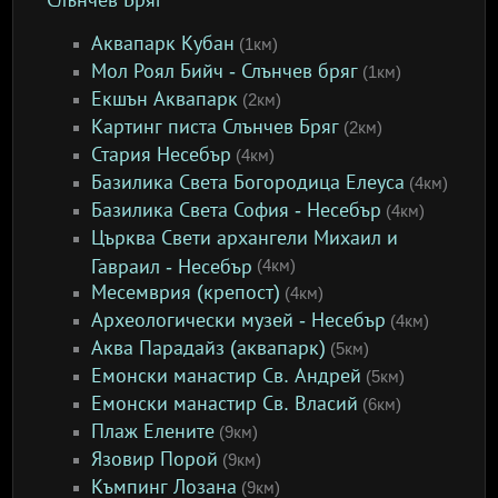
Слънчев Бряг
Аквапарк Кубан
(1км)
Мол Роял Бийч - Слънчев бряг
(1км)
Екшън Аквапарк
(2км)
Картинг писта Слънчев Бряг
(2км)
Стария Несебър
(4км)
Базилика Света Богородица Елеуса
(4км)
Базилика Света София - Несебър
(4км)
Църква Свети архангели Михаил и
Гавраил - Несебър
(4км)
Месемврия (крепост)
(4км)
Археологически музей - Несебър
(4км)
Аква Парадайз (аквапарк)
(5км)
Емонски манастир Св. Андрей
(5км)
Емонски манастир Св. Власий
(6км)
Плаж Елените
(9км)
Язовир Порой
(9км)
Къмпинг Лозана
(9км)