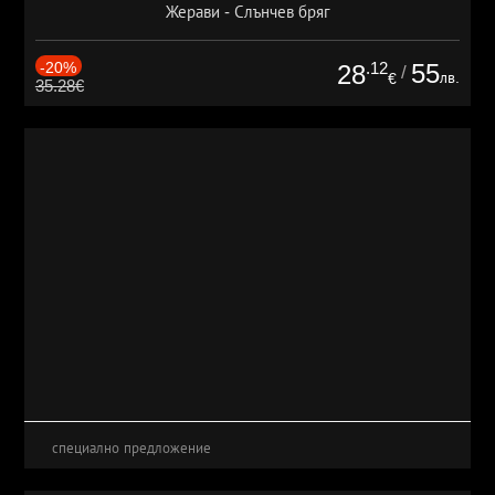
Жерави - Слънчев бряг
-20%
.12
55
28
/
лв.
€
35.28€
специално предложение