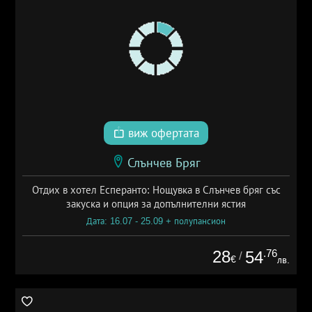
виж офертата
Слънчев Бряг
Отдих в хотел Есперанто: Нощувка в Слънчев бряг със
закуска и опция за допълнителни ястия
Дата: 16.07 - 25.09 + полупансион
28
.76
54
/
€
лв.