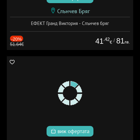
Слънчев Бряг
ЕФЕКТ Гранд Виктория - Слънчев бряг
-20%
.42
81
41
/
лв.
€
51.64€
виж офертата