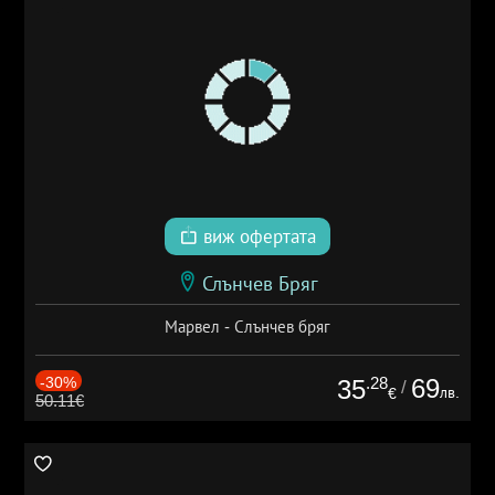
виж офертата
Слънчев Бряг
Марвел - Слънчев бряг
-30%
.28
69
35
/
лв.
€
50.11€