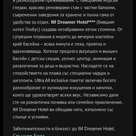
и разнообразни преживявания. С панорамни морски
гледки, красиво реновирани стаи с частни балкони,
съвременни заведения за хранене и пълна гама от
удобства за отдих.
IM Dreamer Hotel****
(бившият
хотел Глобус) създава незабравими летни спомени. От
сутрешни плувания в морето до вечерни коктейли
край басейна – всяка минута е лека, приятна и
вдъхновяваща. Хотелът предлага вътрешен и външен
басейн с детска секция, уелнес център, анимация и
развлечения за деца и възрастни. Насладете се на
спокойствието на плажа със специални чадъри и
шезлонги. Ultra All inclusive пакетът включва богато
разнообразие от кулинарни изкушения и напитки,
които ще удовлетворят всеки вкус. Независимо дали
сте на романтична почивка или семейно приключение,
IM Dreamer Hotel ви обещава лято, изпълнено със
слънце и усмивки.
Забележителности в близост до IM Dreamer Hotel,