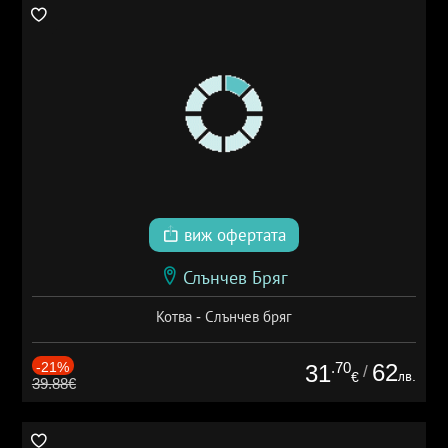
виж офертата
Слънчев Бряг
Котва - Слънчев бряг
-21%
.70
62
31
/
лв.
€
39.88€