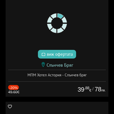
виж офертата
Слънчев Бряг
МПМ Хотел Астория - Слънчев бряг
-20%
.88
78
39
/
лв.
€
49.60€