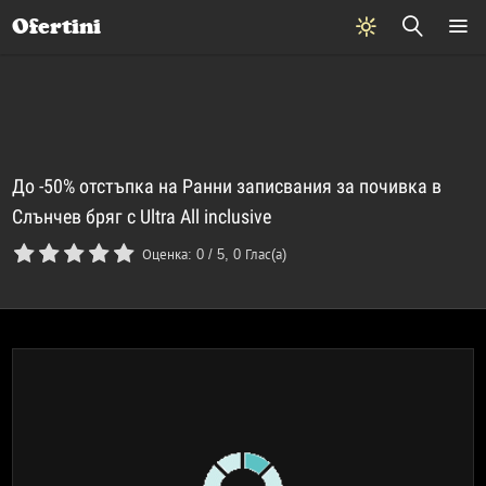
Почивки
Стоки
В града
Всички оферти
Ofertini
До -50% отстъпка на Ранни записвания за почивка в
Слънчев бряг с Ultra All inclusive
Оценка:
0
/
5
,
0
Глас(а)