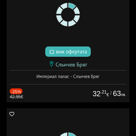
виж офертата
Слънчев Бряг
Империал палас - Слънчев бряг
-25%
.21
63
32
/
лв.
€
42.95€