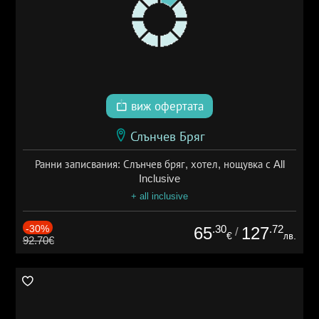
виж офертата
Слънчев Бряг
Ранни записвания: Слънчев бряг, хотел, нощувка с All
Inclusive
+ all inclusive
-30%
.30
.72
65
127
/
€
лв.
92.70€