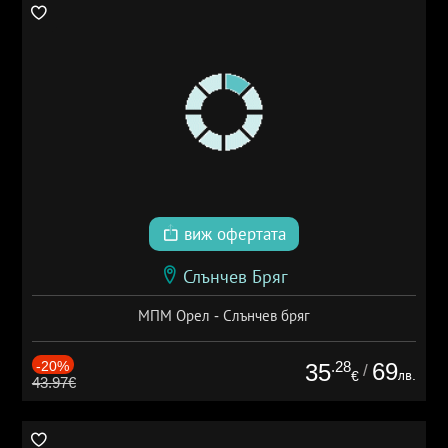
виж офертата
Слънчев Бряг
МПМ Орел - Слънчев бряг
-20%
.28
69
35
/
лв.
€
43.97€