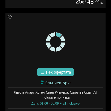
25
.90
48
/
€
лв.
виж офертата
Слънчев Бряг
Лято в Апарт Хотел Синя Ривиера, Слънчев бряг: All
Inclusive почивка
Дата: 01.06 - 30.09 + all inclusive