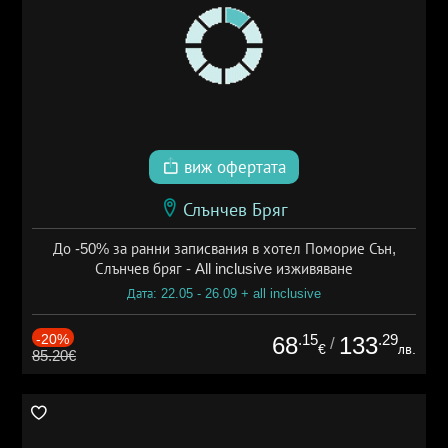
виж офертата
Слънчев Бряг
До -50% за ранни записвания в хотел Поморие Сън,
Слънчев бряг - All inclusive изживяване
Дата: 22.05 - 26.09 + all inclusive
-20%
.15
.29
68
133
/
€
лв.
85.20€