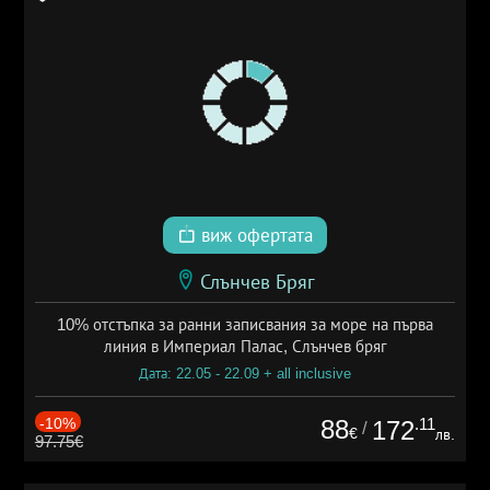
виж офертата
Слънчев Бряг
10% отстъпка за ранни записвания за море на първа
линия в Империал Палас, Слънчев бряг
Дата: 22.05 - 22.09 + all inclusive
-10%
88
.11
172
/
€
лв.
97.75€