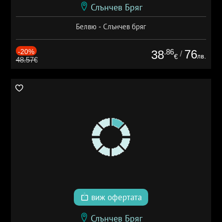
Слънчев Бряг
Белвю - Слънчев бряг
-20%
.86
76
38
/
лв.
€
48.57€
виж офертата
Слънчев Бряг