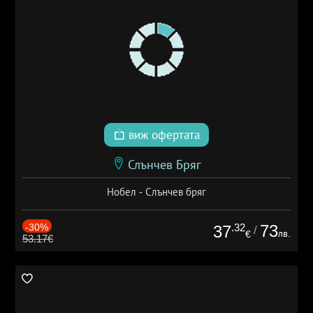
виж офертата
Слънчев Бряг
Нобел - Слънчев бряг
-30%
.32
73
37
/
лв.
€
53.17€