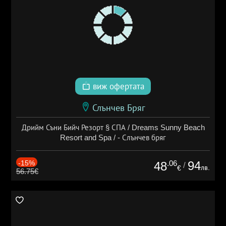
виж офертата
Слънчев Бряг
Дрийм Съни Бийч Резорт § СПА / Dreams Sunny Beach
Resort and Spa / - Слънчев бряг
-15%
.06
94
48
/
лв.
€
56.75€