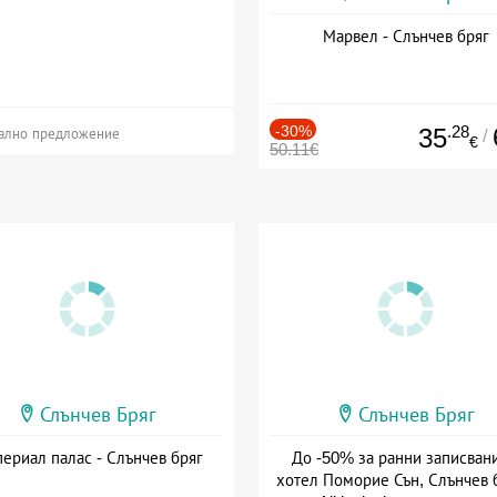
Марвел - Слънчев бряг
-30%
.28
35
/
ално предложение
€
50.11€
Слънчев Бряг
Слънчев Бряг
ериал палас - Слънчев бряг
До -50% за ранни записвани
хотел Поморие Сън, Слънчев б