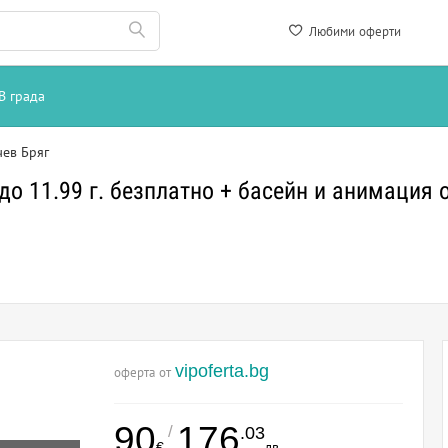
Любими оферти
В града
чев Бряг
е до 11.99 г. безплатно + басейн и анимация
vipoferta.bg
оферта от
90
176
/
.03
€
лв.