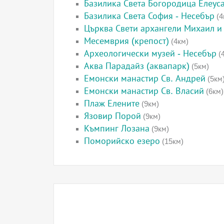
Базилика Света Богородица Елеус
Базилика Света София - Несебър
(4
Църква Свети архангели Михаил и 
Месемврия (крепост)
(4км)
Археологически музей - Несебър
(
Аква Парадайз (аквапарк)
(5км)
Емонски манастир Св. Андрей
(5км
Емонски манастир Св. Власий
(6км)
Плаж Елените
(9км)
Язовир Порой
(9км)
Къмпинг Лозана
(9км)
Поморийско езеро
(15км)