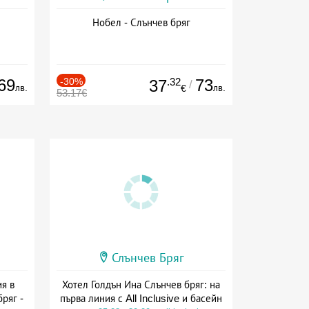
Нобел - Слънчев бряг
69
-30%
.32
73
37
/
лв.
лв.
€
53.17€
Слънчев Бряг
я в
Хотел Голдън Ина Слънчев бряг: на
ряг -
първа линия с All Inclusive и басейн