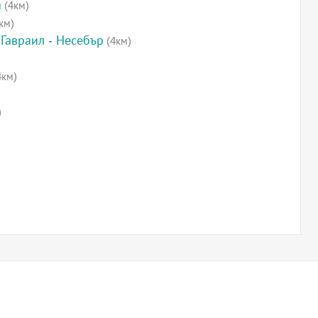
а
(4км)
км)
Гавраил - Несебър
(4км)
4км)
)