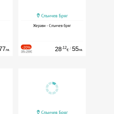
Слънчев Бряг
Жерави - Слънчев бряг
77
-20%
.12
55
28
/
лв.
лв.
€
35.28€
Слънчев Бряг