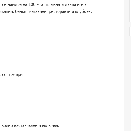
 се намира на 100 м от плажната ивица и е в
кации, банки, магазини, ресторанти и клубове.
1 септември:
двойно настаняване и включва: