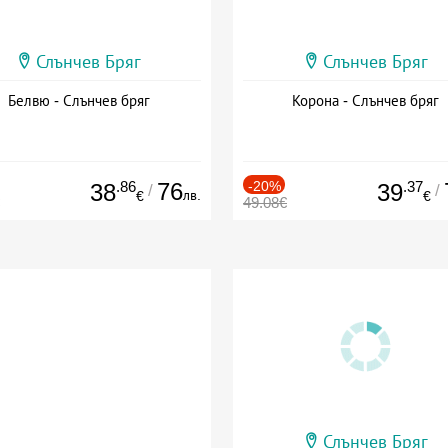
Слънчев Бряг
Слънчев Бряг
Белвю - Слънчев бряг
Корона - Слънчев бряг
.86
76
-20%
.37
38
39
/
/
лв.
€
€
49.08€
Слънчев Бряг