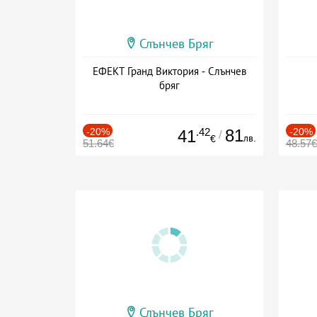
Слънчев Бряг
ЕФЕКТ Гранд Виктория - Слънчев
бряг
-20%
.42
81
-20%
41
/
лв.
€
51.64€
48.57€
Слънчев Бряг