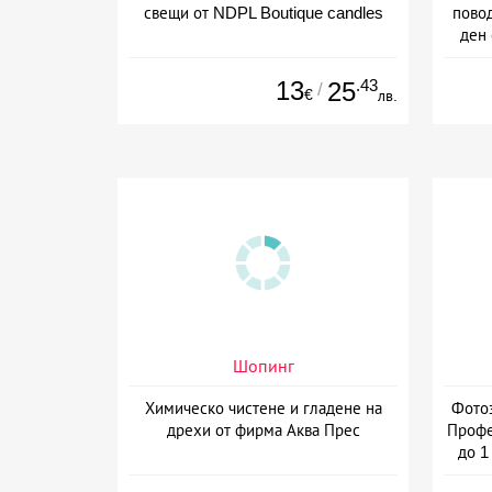
свещи от NDPL Boutique candles
пово
ден 
13
.43
25
/
€
лв.
Шопинг
Химическо чистене и гладене на
Фотоз
дрехи от фирма Аква Прес
Профе
до 1