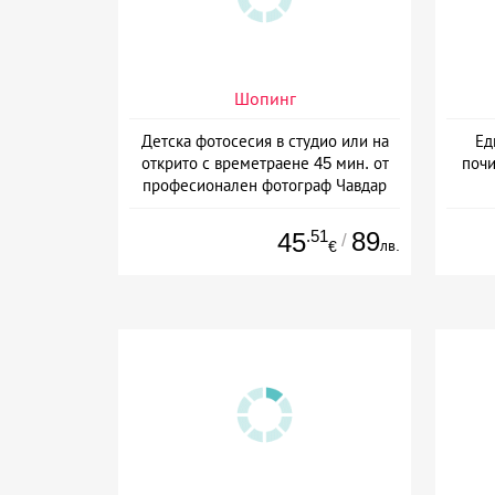
Шопинг
Детска фотосесия в студио или на
Ед
открито с времетраене 45 мин. от
почи
професионален фотограф Чавдар
Арсов, София
.51
89
45
/
лв.
€