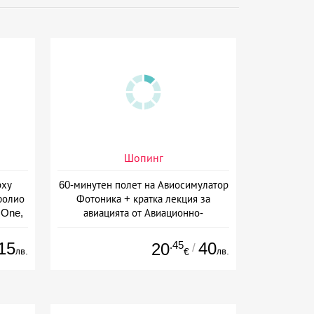
Шопинг
рху
60-минутен полет на Авиосимулатор
фолио
Фотоника + кратка лекция за
 One,
авиацията от Авиационно-
Космически форум, София
15
.45
40
20
/
лв.
лв.
€