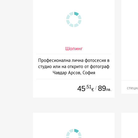
Шопинг
Професионална лична фотосесия в
студио или на открито от фотограф
Чавдар Арсов, София
.51
89
45
/
специ
лв.
€