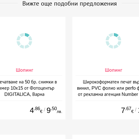
Вижте още подобни предложения
Шопинг
Шопинг
ечатване на 50 бр. снимки в
Широкоформатен печат въ
змер 10х15 от Фотоцентър
винил, PVC фолио или perfo 
DIGITALICA, Варна
от рекламна агенция Number
Варна
.86
.50
.67
4
9
7
/
/
€
лв.
€