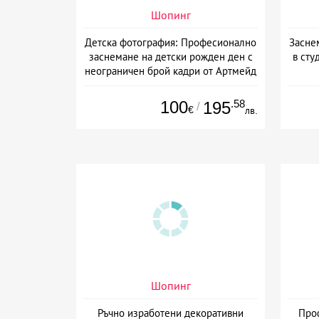
Шопинг
Детска фотография: Професионално
Засне
заснемане на детски рожден ден с
в сту
неограничен брой кадри от Артмейд
Студио, София
100
.58
195
/
€
лв.
Шопинг
Ръчно изработени декоративни
Про