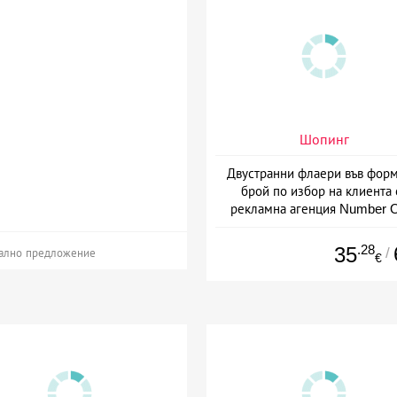
Шопинг
Двустранни флаери във форм
брой по избор на клиента 
рекламна агенция Number 
Варна
.28
35
/
ално предложение
€