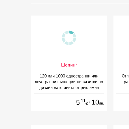
Шопинг
120 или 1000 едностранни или
Отп
двустранни пълноцветни визитки по
ра
дизайн на клиента от рекламна
агенция Number One, Варна
.11
10
5
/
лв.
€