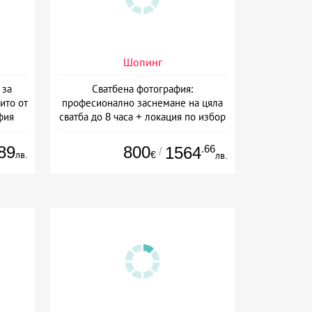
Шопинг
 за
Сватбена фотография:
ито от
професионално заснемане на цяла
фия
сватба до 8 часа + локация по избор
+ безплатна сватбена фотосесия от
Артмейд Студио
89
800
.66
1564
/
лв.
€
лв.