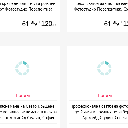
д кръщене или детски рожден
повод сватба или подписван
от Фотостудио Перспектива,
Фотостудио Перспектива, С
София
.36
120
.36
1
61
61
/
/
лв.
€
€
Шопинг
Шопинг
аснемане на Свето Кръщене:
Професионална сватбена фото
сионално заснемане в църква
до 2 часа и локация по избо
 ч. от Артмейд Студио, София
Артмейд Студио, София