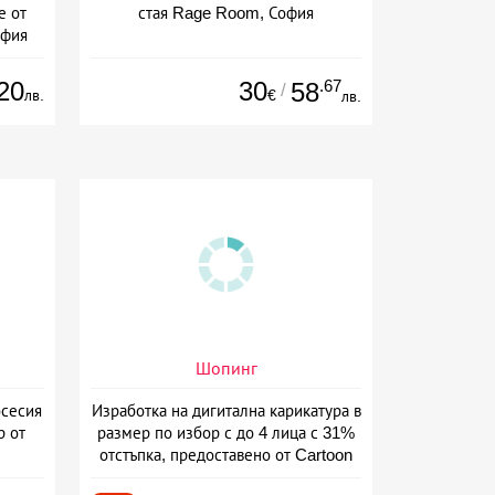
е от
стая Rage Room, София
офия
20
30
.67
58
/
лв.
€
лв.
Шопинг
сесия
Изработка на дигитална карикатура в
р от
размер по избор с до 4 лица с 31%
отстъпка, предоставено от Cartoon
Caricatures