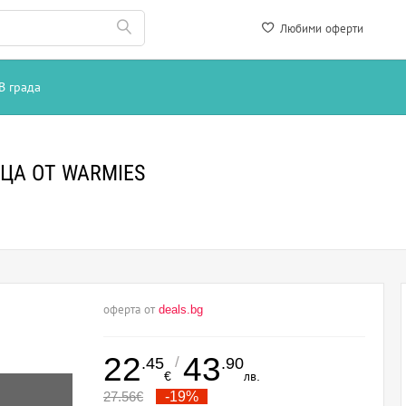
Любими оферти
В града
ЦА ОТ WARMIES
оферта от
deals.bg
22
43
/
.45
.90
€
лв.
27.56
€
-19%