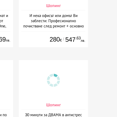
Шопинг
мат и
И нека офисът или домът Ви
от
заблести: Професионално
One,
почистване след ремонт + основно
почистване на баня, кухня и
прозорци, почистване на офиси или
69
280
.63
547
/
лв.
€
лв.
абонаментно почистване от MS
Manage Group, София
Шопинг
и по
30 минути за ДВАМА в антистрес