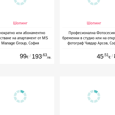
Шопинг
Шопинг
нократно или абонаментно
Професионална Фотосесия
стване на апартамент от MS
бременни в студио или на откр
Manage Group, София
фотограф Чавдар Арсов, Со
99
.63
.51
193
45
/
/
€
лв.
€