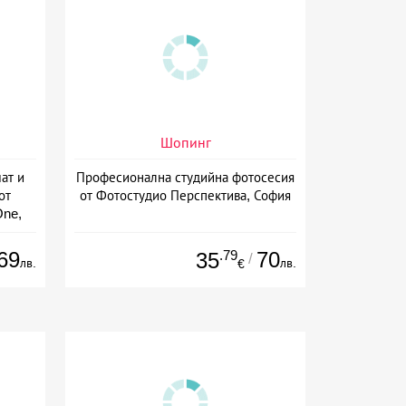
Шопинг
ат и
Професионална студийна фотосесия
от
от Фотостудио Перспектива, София
One,
69
.79
70
35
/
лв.
лв.
€