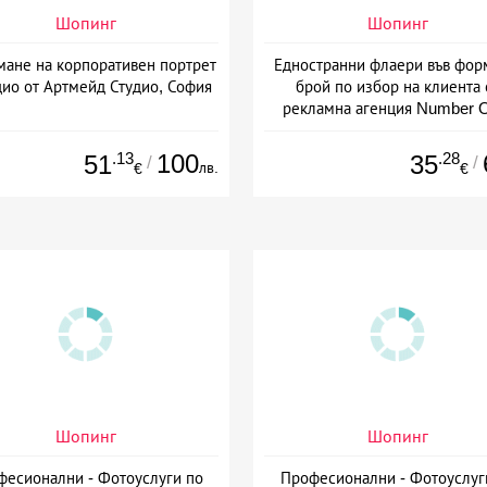
Шопинг
Шопинг
мане на корпоративен портрет
Едностранни флаери във фор
дио от Артмейд Студио, София
брой по избор на клиента 
рекламна агенция Number 
Варна
.13
100
.28
51
35
/
/
лв.
€
€
Шопинг
Шопинг
фесионални - Фотоуслуги по
Професионални - Фотоуслуг