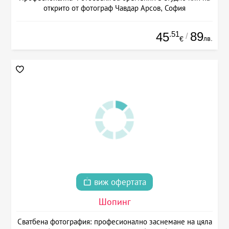
открито от фотограф Чавдар Арсов, София
.51
89
45
/
лв.
€
виж офертата
Шопинг
Сватбена фотография: професионално заснемане на цяла