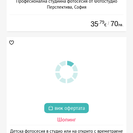
Професионална студийна фотосесия от Фотостудио
Перспектива, София
.79
70
35
/
лв.
€
виж офертата
Шопинг
Детска фотосесия в студио или на открито с времетраене