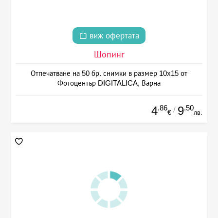
виж офертата
Шопинг
Отпечатване на 50 бр. снимки в размер 10х15 от
Фотоцентър DIGITALICA, Варна
.86
.50
4
9
/
€
лв.