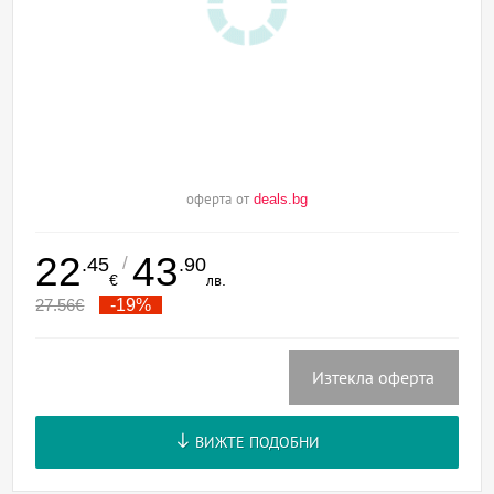
оферта от
deals.bg
22
43
/
.45
.90
€
лв.
27.56
€
-19%
Изтекла оферта
ВИЖТЕ ПОДОБНИ