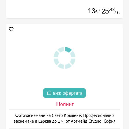
13
.43
25
/
€
лв.
виж офертата
Шопинг
Фотозаснемане на Свето Кръщене: Професионално
заснемане в църква до 1 ч. от Артмейд Студио, София