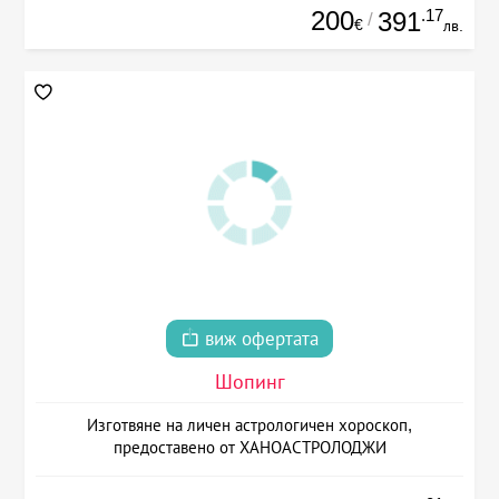
200
.17
391
/
€
лв.
виж офертата
Шопинг
Изготвяне на личен астрологичен хороскоп,
предоставено от ХАНОАСТРОЛОДЖИ