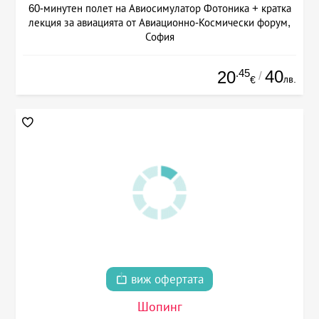
60-минутен полет на Авиосимулатор Фотоника + кратка
лекция за авиацията от Авиационно-Космически форум,
София
.45
40
20
/
лв.
€
виж офертата
Шопинг