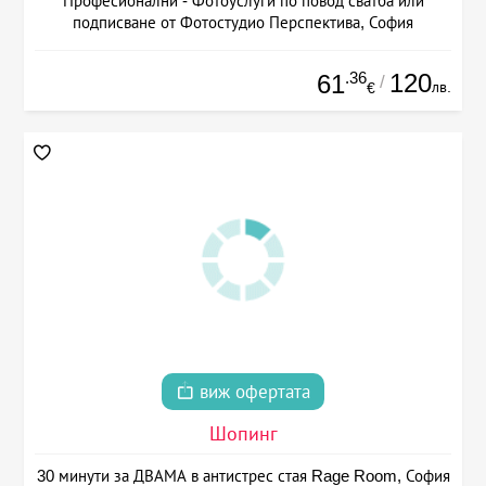
Професионални - Фотоуслуги по повод сватба или
подписване от Фотостудио Перспектива, София
.36
120
61
/
лв.
€
виж офертата
Шопинг
30 минути за ДВАМА в антистрес стая Rage Room, София