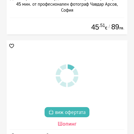
45 мин. от професионален фотограф Чавдар Арсов,
София
.51
89
45
/
лв.
€
виж офертата
Шопинг