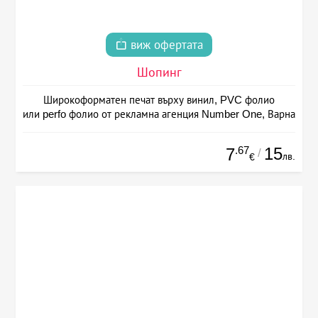
виж офертата
Шопинг
Широкоформатен печат върху винил, PVC фолио
или perfo фолио от рекламна агенция Number One, Варна
.67
15
7
/
лв.
€