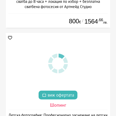
сватба до 8 часа + локация по избор + безплатна
сватбена фотосесия от Артмейд Студио
800
.66
1564
/
€
лв.
виж офертата
Шопинг
Детска фотография: Професионално заснемане на детски