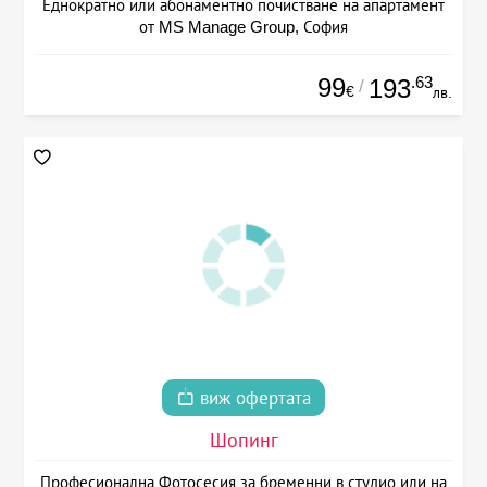
Еднократно или абонаментно почистване на апартамент
от MS Manage Group, София
99
.63
193
/
€
лв.
виж офертата
Шопинг
Професионална Фотосесия за бременни в студио или на