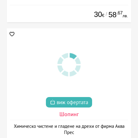
30
.67
58
/
€
лв.
виж офертата
Шопинг
Химическо чистене и гладене на дрехи от фирма Аква
Прес