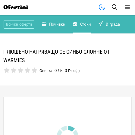
Ofertini
Почивки
Стоки
В града
Всички оферти
ПЛЮШЕНO НАГРЯВАЩO СЕ СИНЬО СЛОНЧЕ ОТ
WARMIES
Оценка:
0
/
5
,
0
Глас(а)