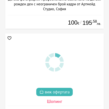
рожден ден с неограничен брой кадри от Артмейд
Студио, София
100
.58
195
/
€
лв.
виж офертата
Шопинг