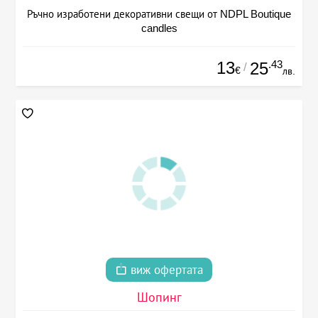
Ръчно изработени декоративни свещи от NDPL Boutique
candles
13
.43
25
/
€
лв.
виж офертата
Шопинг