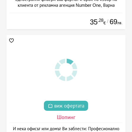
клиента от рекламна агенция Number One, Варна
.28
69
35
/
лв.
€
виж офертата
Шопинг
И нека офисът или домът Ви заблести: Професионално