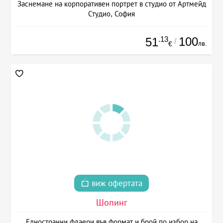
Заснемане на корпоративен портрет в студио от Артмейд
Студио, София
.13
100
51
/
лв.
€
виж офертата
Шопинг
Едностранни флаери във формат и брой по избор на