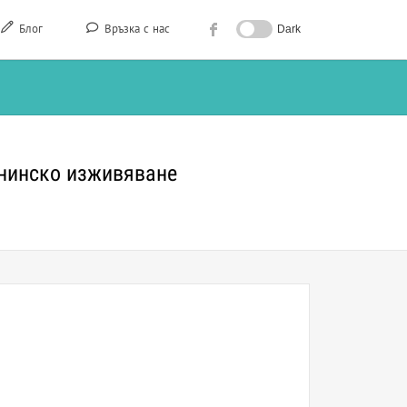
Блог
Връзка с нас
Dark
анинско изживяване