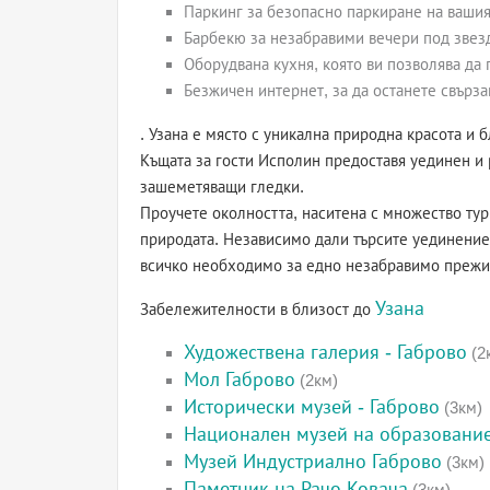
Паркинг за безопасно паркиране на ваши
Барбекю за незабравими вечери под звез
Оборудвана кухня, която ви позволява да
Безжичен интернет, за да останете свърза
. Узана е място с уникална природна красота и
Къщата за гости Исполин предоставя уединен и
зашеметяващи гледки.
Проучете околността, наситена с множество тур
природата. Независимо дали търсите уединение
всичко необходимо за едно незабравимо прежив
Узана
Забележителности в близост до
Художествена галерия - Габрово
(2
Мол Габрово
(2км)
Исторически музей - Габрово
(3км)
Национален музей на образовани
Музей Индустриално Габрово
(3км)
Паметник на Рачо Ковача
(3км)