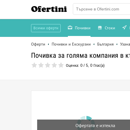
Ofertini
Почивки
Стоки
Всички оферти
Оферти
Почивки и Екскурзии
България
Узан
Почивка за голяма компания в к
Оценка:
0
/
5
,
0
Глас(а)
Офертата е изтекла