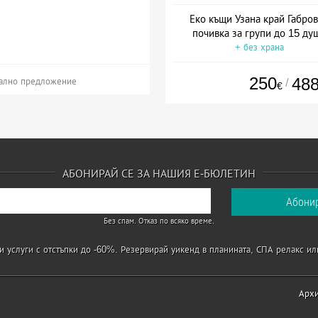
Еко къщи Узана край Габров
почивка за групи до 15 ду
+ без храна
250
48
/
ално предложение
€
АБОНИРАЙ СЕ ЗА НАШИЯ Е-БЮЛЕТИН
Без спам. Отказ по всяко време.
 услуги с отстъпки до -60%. Резервирай уикенд в планината, СПА релакс ил
Арх