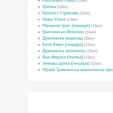
Екопътека Узана
(12км)
Шипка
(13км)
Крепост Стринава
(13км)
Хижа Узана
(13км)
Мачанов трап (пещера)
(14км)
Шипченски Исполин
(14км)
Дряновски водопад
(15км)
Бачо Киро (пещера)
(15км)
Дряновска екопътека
(15км)
Виа Ферата (пътека)
(15км)
Змеева дупка (пещера)
(15км)
Музей Тревненска иконописна шк