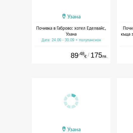
Узана
Почивка в Габрово: хотел Еделвайс,
Почив
Узана
къща 
Дата: 24.06 - 30.09 + полупансион
Да
.48
175
89
/
лв.
€
Узана