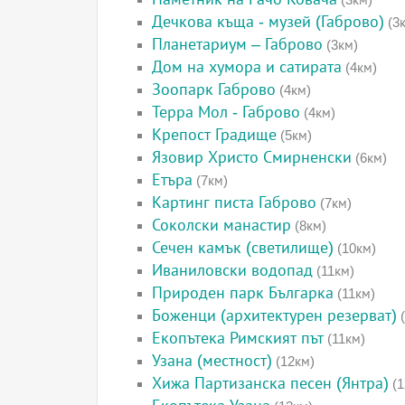
Дечкова къща - музей (Габрово)
(3
Планетариум – Габрово
(3км)
Дом на хумора и сатирата
(4км)
Зоопарк Габрово
(4км)
Терра Мол - Габрово
(4км)
Крепост Градище
(5км)
Язовир Христо Смирненски
(6км)
Етъра
(7км)
Картинг писта Габрово
(7км)
Соколски манастир
(8км)
Сечен камък (светилище)
(10км)
Иваниловски водопад
(11км)
Природен парк Българка
(11км)
Боженци (архитектурен резерват)
(
Екопътека Римският път
(11км)
Узана (местност)
(12км)
Хижа Партизанска песен (Янтра)
(1