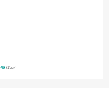
ола
(15км)