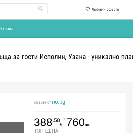
Любими оферти
В града
а
ъща за гости Исполин, Узана - уникално пл
rio.bg
оферта от
388
760
/
.58
€
лв.
ТОП ЦЕНА