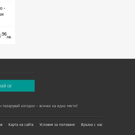
о -
ши
.96
8
лв.
и пазарувай изгодно – всичко на едно място!
ив
Карта на сайта
Условия за ползване
Връзка с нас