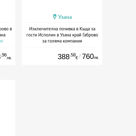
Узана
рово в
Изключителна почивка в Къща за
ана
гости Исполин в Узана край Габрово
за голяма компания
на
+ без храна
.96
.58
760
8
388
/
лв.
лв.
€