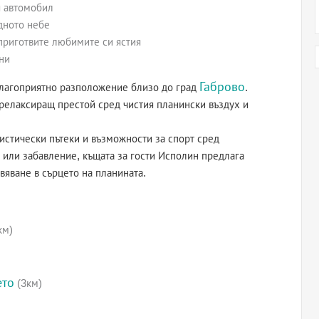
я автомобил
дното небе
 приготвите любимите си ястия
ни
Габрово
 благоприятно разположение близо до град
.
 релаксиращ престой сред чистия планински въздух и
истически пътеки и възможности за спорт сред
 или забавление, къщата за гости Исполин предлага
яване в сърцето на планината.
км)
ето
(3км)