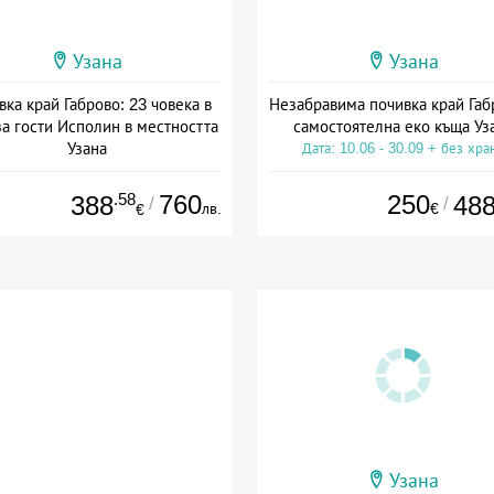
Узана
Узана
ка край Габрово: 23 човека в
Незабравима почивка край Габ
за гости Исполин в местността
самостоятелна еко къща Уз
Узана
Дата: 10.06 - 30.09 + без хра
та: 06.04 - 30.09 + без храна
.58
760
250
388
48
/
/
лв.
€
€
Узана