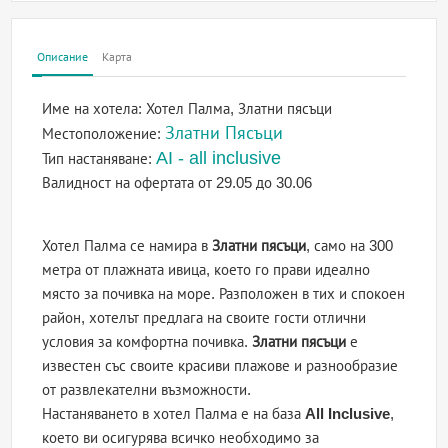
Описание
Карта
Име на хотела:
Хотел Палма, Златни пясъци
Златни Пясъци
Местоположение:
AI - all inclusive
Тип настаняване:
Валидност на офертата
от 29.05 до 30.06
Хотел Палма се намира в
Златни пясъци
, само на 300
метра от плажната ивица, което го прави идеално
място за почивка на море. Разположен в тих и спокоен
район, хотелът предлага на своите гости отлични
условия за комфортна почивка.
Златни пясъци
е
известен със своите красиви плажове и разнообразие
от развлекателни възможности.
Настаняването в хотел Палма е на база
All Inclusive
,
което ви осигурява всичко необходимо за