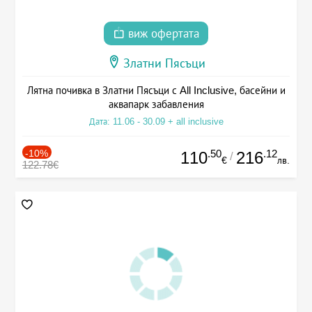
виж офертата
Златни Пясъци
Лятна почивка в Златни Пясъци с All Inclusive, басейни и
аквапарк забавления
Дата: 11.06 - 30.09 + all inclusive
-10%
.50
.12
110
216
/
€
лв.
122.78€