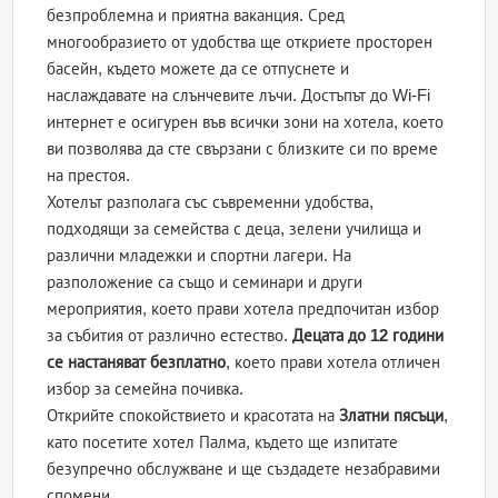
безпроблемна и приятна ваканция. Сред
многообразието от удобства ще откриете просторен
басейн, където можете да се отпуснете и
наслаждавате на слънчевите лъчи. Достъпът до Wi-Fi
интернет е осигурен във всички зони на хотела, което
ви позволява да сте свързани с близките си по време
на престоя.
Хотелът разполага със съвременни удобства,
подходящи за семейства с деца, зелени училища и
различни младежки и спортни лагери. На
разположение са също и семинари и други
мероприятия, което прави хотела предпочитан избор
за събития от различно естество.
Децата до 12 години
се настаняват безплатно
, което прави хотела отличен
избор за семейна почивка.
Открийте спокойствието и красотата на
Златни пясъци
,
като посетите хотел Палма, където ще изпитате
безупречно обслужване и ще създадете незабравими
спомени.