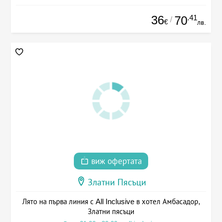
36
.41
70
/
€
лв.
виж офертата
Златни Пясъци
Лято на първа линия с All Inclusive в хотел Амбасадор,
Златни пясъци