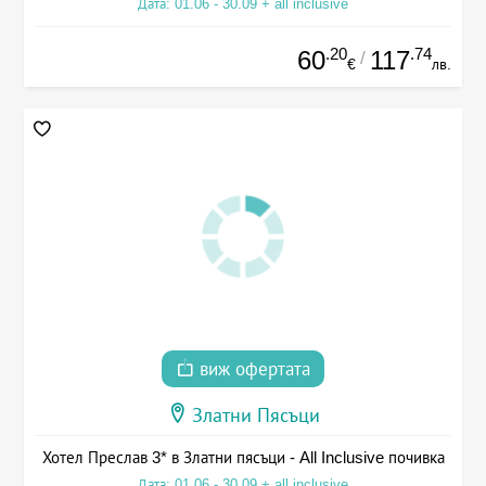
Дата: 01.06 - 30.09 + all inclusive
.20
.74
60
117
/
€
лв.
виж офертата
Златни Пясъци
Хотел Преслав 3* в Златни пясъци - All Inclusive почивка
Дата: 01.06 - 30.09 + all inclusive