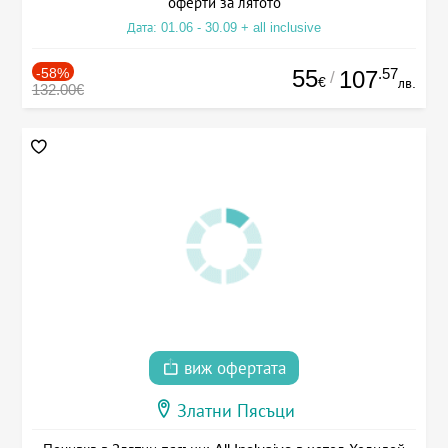
оферти за лятото
Дата: 01.06 - 30.09 + all inclusive
-58%
55
.57
107
/
€
лв.
132.00€
виж офертата
Златни Пясъци