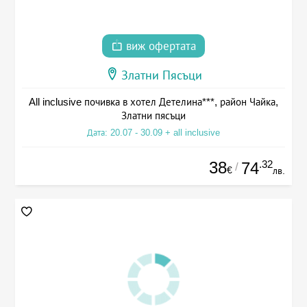
виж офертата
Златни Пясъци
All inclusive почивка в хотел Детелина***, район Чайка,
Златни пясъци
Дата: 20.07 - 30.09 + all inclusive
38
.32
74
/
€
лв.