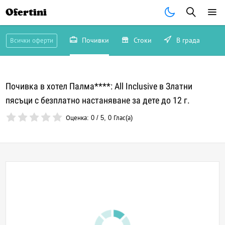
Ofertini
Почивки
Стоки
В града
Всички оферти
Почивка в хотел Палма****: All Inclusive в Златни
пясъци с безплатно настаняване за дете до 12 г.
Оценка:
0
/
5
,
0
Глас(а)