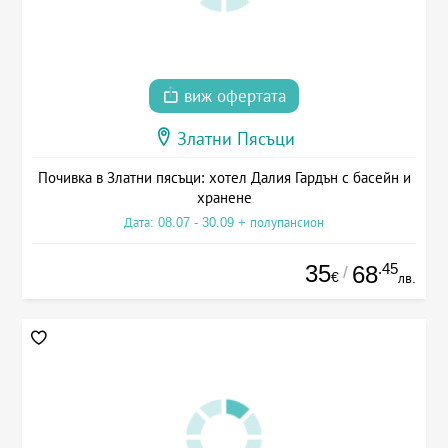
виж офертата
Златни Пясъци
Почивка в Златни пясъци: хотел Далия Гардън с басейн и
хранене
Дата: 08.07 - 30.09 + полупансион
35
.45
68
/
€
лв.