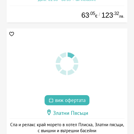
.05
.32
63
123
/
€
лв.
виж офертата
Златни Пясъци
Спа и релакс край морето в хотел Плиска, Златни пясъци,
с външни и вътрешни басейни