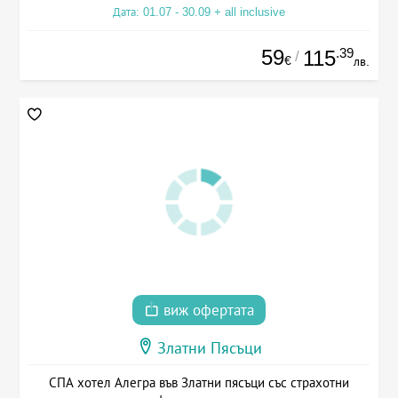
Дата: 01.07 - 30.09 + all inclusive
59
.39
115
/
€
лв.
виж офертата
Златни Пясъци
СПА хотел Алегра във Златни пясъци със страхотни