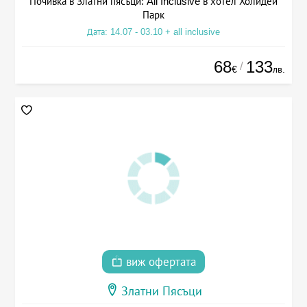
Почивка в Златни пясъци: All Inclusive в хотел Холидей
Парк
Дата: 14.07 - 03.10 + all inclusive
68
133
/
€
лв.
виж офертата
Златни Пясъци