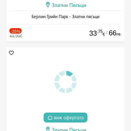
Златни Пясъци
Берлин Грийн Парк - Златни пясъци
-25%
.75
66
33
/
лв.
€
44.99€
виж офертата
Златни Пясъци