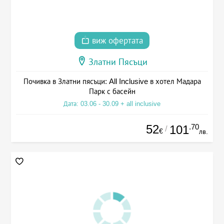
виж офертата
Златни Пясъци
Почивка в Златни пясъци: All Inclusive в хотел Мадара
Парк с басейн
Дата: 03.06 - 30.09 + all inclusive
52
.70
101
/
€
лв.