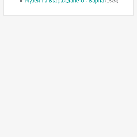
Музей на Възраждането - Варна
(15км)