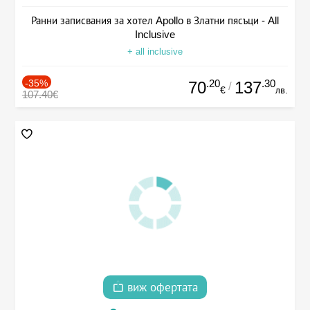
Ранни записвания за хотел Apollo в Златни пясъци - All
Inclusive
+ all inclusive
-35%
.20
.30
70
137
/
€
лв.
107.40€
виж офертата