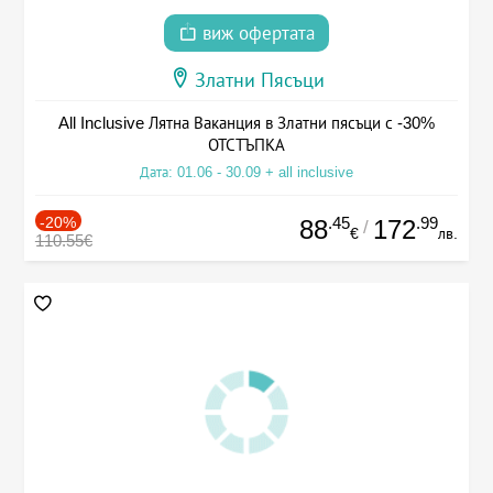
виж офертата
Златни Пясъци
All Inclusive Лятна Ваканция в Златни пясъци с -30%
ОТСТЪПКА
Дата: 01.06 - 30.09 + all inclusive
-20%
.45
.99
88
172
/
€
лв.
110.55€