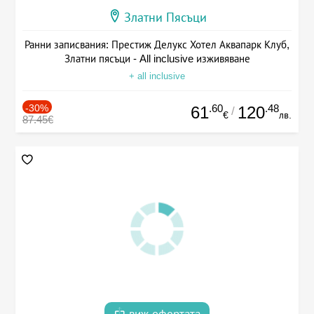
Златни Пясъци
Ранни записвания: Престиж Делукс Хотел Аквапарк Клуб,
Златни пясъци - All inclusive изживяване
+ all inclusive
-30%
.60
.48
61
120
/
€
лв.
87.45€