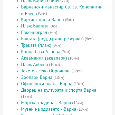
Плаж Ванила Бийч
(7км)
Варненски манастир Св. св. Константин
и Елена
(8км)
Картинг писта Варна
(9км)
Плаж Балтата
(9км)
Евксиноград
(9км)
Балтата (поддържан резерват)
(9км)
Траката (плаж)
(9км)
Конна база Албена
(9км)
Аквамания (аквапарк)
(10км)
Плаж Албена
(10км)
Текето - село Оброчище
(12км)
Зоопарк Варна
(13км)
Офицерски плаж - Варна
(13км)
Дворец на културата и спорта Варна
(13км)
Морска градина - Варна
(13км)
Музей на здравето - Варна
(13км)