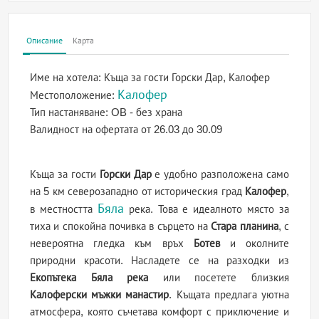
Описание
Карта
Име на хотела:
Къща за гости Горски Дар, Калофер
Калофер
Местоположение:
Тип настаняване:
OB - без храна
Валидност на офертата
от 26.03 до 30.09
Къща за гости
Горски Дар
е удобно разположена само
на 5 км северозападно от историческия град
Калофер
,
Бяла
в местността
река. Това е идеалното място за
тиха и спокойна почивка в сърцето на
Стара планина
, с
невероятна гледка към връх
Ботев
и околните
природни красоти. Насладете се на разходки из
Екопътека Бяла река
или посетете близкия
Калоферски мъжки манастир
. Къщата предлага уютна
атмосфера, която съчетава комфорт с приключение и