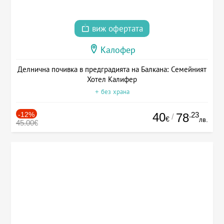
виж офертата
Калофер
Делнична почивка в предградията на Балкана: Семейният
Хотел Калифер
+ без храна
-12%
40
.23
78
/
€
лв.
45.00€