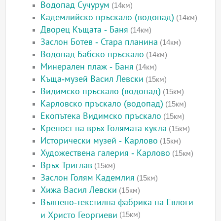
Водопад Сучурум
(14км)
Кадемлийско пръскало (водопад)
(14км)
Дворец Къщата - Баня
(14км)
Заслон Ботев - Стара планина
(14км)
Водопад Бабско пръскало
(14км)
Минерален плаж - Баня
(14км)
Къща-музей Васил Левски
(15км)
Видимско пръскало (водопад)
(15км)
Карловско пръскало (водопад)
(15км)
Екопътека Видимско пръскало
(15км)
Крепост на връх Голямата кукла
(15км)
Исторически музей - Карлово
(15км)
Художествена галерия - Карлово
(15км)
Връх Триглав
(15км)
Заслон Голям Кадемлия
(15км)
Хижа Васил Левски
(15км)
Вълнено-текстилна фабрика на Евлоги
и Христо Георгиеви
(15км)