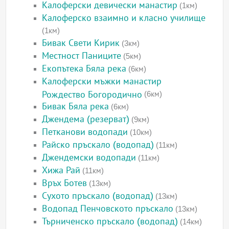
Калоферски девически манастир
(1км)
Калоферско взаимно и класно училище
(1км)
Бивак Свети Кирик
(3км)
Местност Паниците
(5км)
Екопътека Бяла река
(6км)
Калоферски мъжки манастир
Рождество Богородично
(6км)
Бивак Бяла река
(6км)
Джендема (резерват)
(9км)
Петканови водопади
(10км)
Райско пръскало (водопад)
(11км)
Джендемски водопади
(11км)
Хижа Рай
(11км)
Връх Ботев
(13км)
Сухото пръскало (водопад)
(13км)
Водопад Пенчовското пръскало
(13км)
Търниченско пръскало (водопад)
(14км)