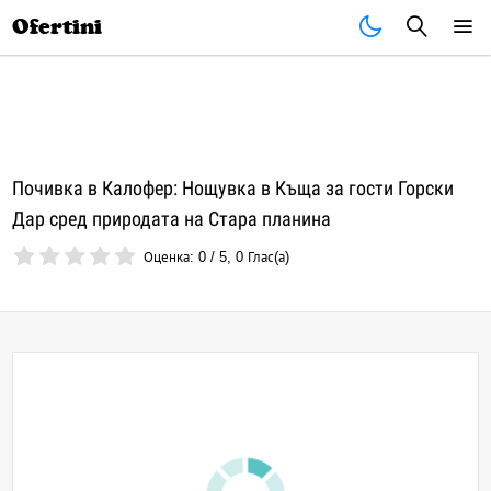
Почивки
Стоки
В града
Всички оферти
Ofertini
Почивка в Калофер: Нощувка в Къща за гости Горски
Дар сред природата на Стара планина
Оценка:
0
/
5
,
0
Глас(а)