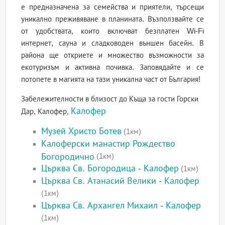
е предназначена за семейства и приятели, търсещи
уникално преживяване в планината. Възползвайте се
от удобствата, които включват безплатен Wi-Fi
интернет, сауна и сладководен външен басейн. В
района ще откриете и множество възможности за
екотуризъм и активна почивка. Заповядайте и се
потопете в магията на тази уникална част от България!
Забележителности в близост до Къща за гости Горски
Калофер
Дар, Калофер,
Музей Христо Ботев
(1км)
Калоферски манастир Рождество
Богородично
(1км)
Църква Св. Богородица - Калофер
(1км)
Църква Св. Атанасий Велики - Калофер
(1км)
Църква Св. Архангел Михаил - Калофер
(1км)