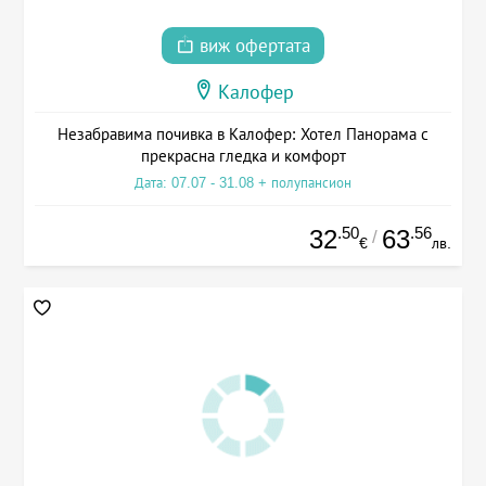
виж офертата
Калофер
Незабравима почивка в Калофер: Хотел Панорама с
прекрасна гледка и комфорт
Дата: 07.07 - 31.08 + полупансион
.50
.56
32
63
/
€
лв.