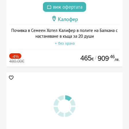
виж офертата
Калофер
Почивка в Семеен Хотел Калифер в полите на Балкана с
настаняване в къща за 20 души
+ без храна
-4%
465
.46
909
/
€
лв.
480.00€