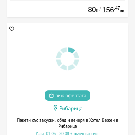
80
.47
156
/
€
лв.
виж офертата
Рибарица
Пакети със закуски, обяд и вечеря в Хотел Вежен в
Рибарица
Дата: 01.05 - 30.09 + пълен пансион