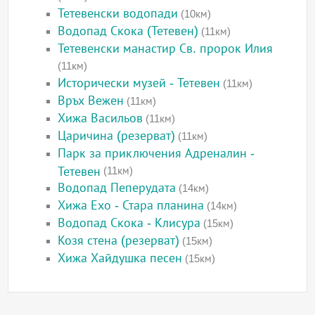
Тетевенски водопади
(10км)
Водопад Скока (Тетевен)
(11км)
Тетевенски манастир Св. пророк Илия
(11км)
Исторически музей - Тетевен
(11км)
Връх Вежен
(11км)
Хижа Васильов
(11км)
Царичина (резерват)
(11км)
Парк за приключения Адреналин -
Тетевен
(11км)
Водопад Пеперудата
(14км)
Хижа Ехо - Стара планина
(14км)
Водопад Скока - Клисура
(15км)
Козя стена (резерват)
(15км)
Хижа Хайдушка песен
(15км)