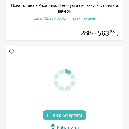
Нова година в Рибарица: 3 нощувки със закуски, обеди и
вечери
Дата: 31.12 - 03.01 + пълен пансион
288
.28
563
/
€
лв.
виж офертата
Рибарица