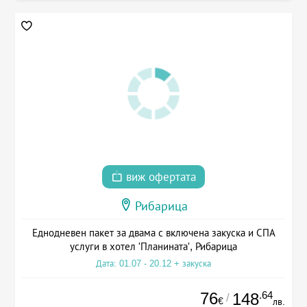
виж офертата
Рибарица
Еднодневен пакет за двама с включена закуска и СПА
услуги в хотел 'Планината', Рибарица
Дата: 01.07 - 20.12 + закуска
76
.64
148
/
€
лв.