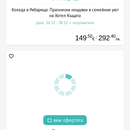
Коледа в Рибарица: Празнични нощувки в семейния уют
на Хотел Къщата
Дата: 24.12 - 28.12 + полупансион
.50
.40
149
292
/
€
лв.
виж офертата