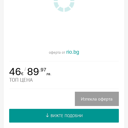
rio.bg
оферта от
46
89
/
.97
€
лв.
ТОП ЦЕНА
Изтекла оферта
ВИЖТЕ ПОДОБНИ