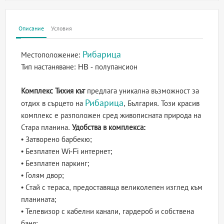
Описание
Условия
Рибарица
Местоположение:
Тип настаняване:
HB - полупансион
Комплекс Тихия кът
предлага уникална възможност за
Рибарица
отдих в сърцето на
, България. Този красив
комплекс е разположен сред живописната природа на
Стара планина.
Удобства в комплекса:
• Затворено барбекю;
• Безплатен Wi-Fi интернет;
• Безплатен паркинг;
• Голям двор;
• Стай с тераса, предоставяща великолепен изглед към
планината;
• Телевизор с кабелни канали, гардероб и собствена
баня;