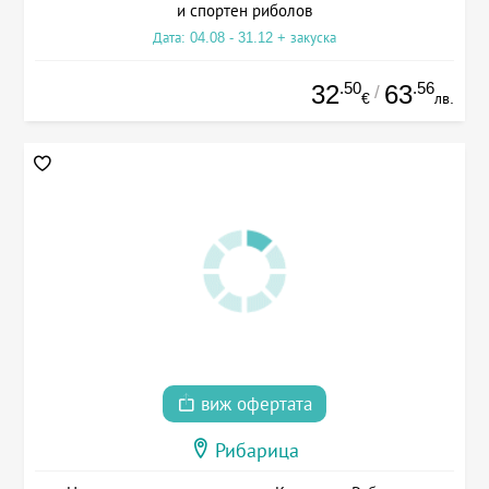
и спортен риболов
Дата: 04.08 - 31.12 + закуска
.50
.56
32
63
/
€
лв.
виж офертата
Рибарица