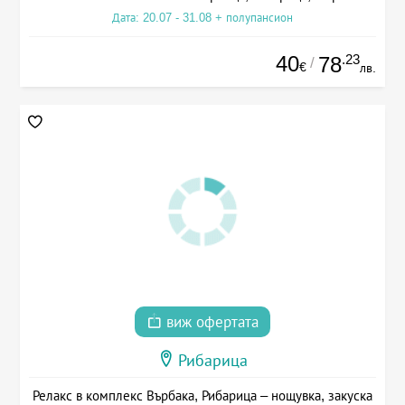
Дата: 20.07 - 31.08 + полупансион
40
.23
78
/
€
лв.
виж офертата
Рибарица
Релакс в комплекс Върбака, Рибарица – нощувка, закуска