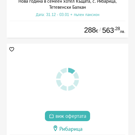
Нова година в семеен хотел Къщата, с. Рибарица,
Тетевенски Балкан
Дата: 31.12 - 03.01 + пълен пансион
288
.28
563
/
€
лв.
виж офертата
Рибарица