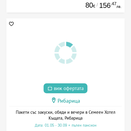
80
.47
156
/
€
лв.
виж офертата
Рибарица
Пакети със закуски, обяди и вечери в Семеен Хотел
Къщата, Рибарица
Дата: 01.05 - 30.09 + пълен пансион