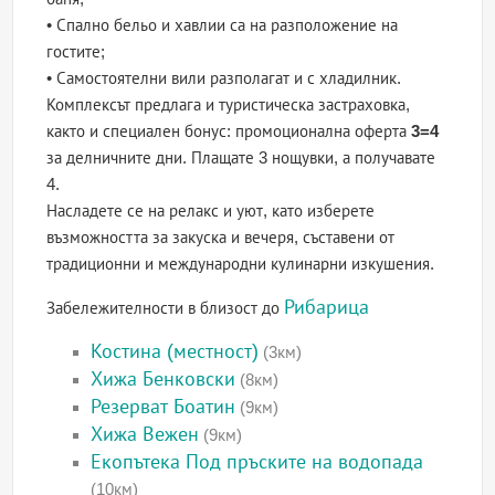
• Спално бельо и хавлии са на разположение на
гостите;
• Самостоятелни вили разполагат и с хладилник.
Комплексът предлага и туристическа застраховка,
както и специален бонус: промоционална оферта
3=4
за делничните дни. Плащате 3 нощувки, а получавате
4.
Насладете се на релакс и уют, като изберете
възможността за закуска и вечеря, съставени от
традиционни и международни кулинарни изкушения.
Рибарица
Забележителности в близост до
Костина (местност)
(3км)
Хижа Бенковски
(8км)
Резерват Боатин
(9км)
Хижа Вежен
(9км)
Екопътека Под пръските на водопада
(10км)