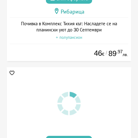
Рибарица
Почивка в Комплекс Тихия кът: Насладете се на
планински уют до 30 Септември
+ полупансион
46
.97
89
/
€
лв.