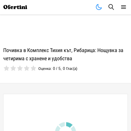
Почивки
Стоки
В града
Всички оферти
Ofertini
Почивка в Комплекс Тихия кът, Рибарица: Нощувка за
четирима с хранене и удобства
Оценка:
0
/
5
,
0
Глас(а)