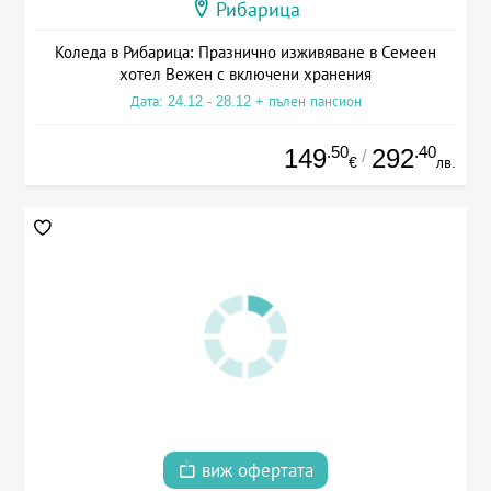
Рибарица
Коледа в Рибарица: Празнично изживяване в Семеен
хотел Вежен с включени хранения
Дата: 24.12 - 28.12 + пълен пансион
.50
.40
149
292
/
€
лв.
виж офертата