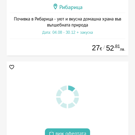
Рибарица
Почивка в Рибарица - уют и вкусна домашна храна във
вълшебната природа
Дата: 04.08 - 30.12 + закуска
27
.81
52
/
€
лв.
виж офертата