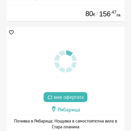
80
.47
156
/
€
лв.
виж офертата
Рибарица
Почивка в Рибарица: Нощувка в самостоятелна вила в
Стара планина