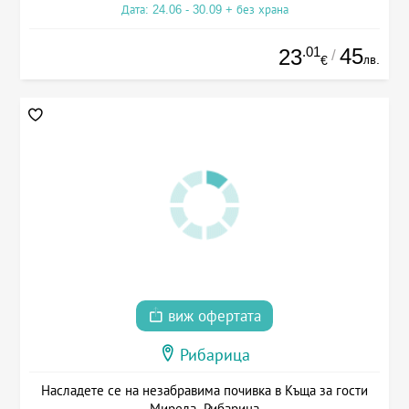
Дата: 24.06 - 30.09 + без храна
.01
45
23
/
лв.
€
виж офертата
Рибарица
Насладете се на незабравима почивка в Къща за гости
Мирела, Рибарица