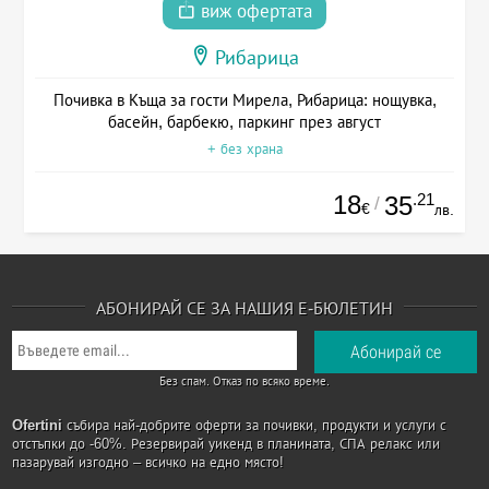
виж офертата
Рибарица
Почивка в Къща за гости Мирела, Рибарица: нощувка,
басейн, барбекю, паркинг през август
+ без храна
18
.21
35
/
€
лв.
АБОНИРАЙ СЕ ЗА НАШИЯ Е-БЮЛЕТИН
Без спам. Отказ по всяко време.
Ofertini
събира най-добрите оферти за почивки, продукти и услуги с
отстъпки до -60%. Резервирай уикенд в планината, СПА релакс или
пазарувай изгодно – всичко на едно място!