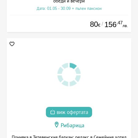
обеди и вечери
Дата: 01.05 - 30.09 + пълен пансион
80
.47
156
/
€
лв.
виж офертата
Рибарица
Почивка в Тетевенския балкан: релакс в Семейния хотел