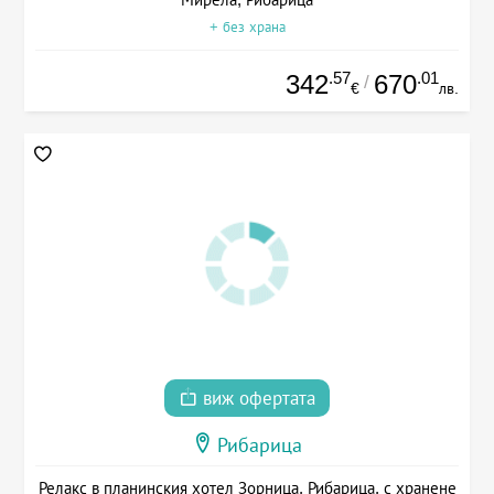
+ без храна
.57
.01
342
670
/
€
лв.
виж офертата
Рибарица
Релакс в планинския хотел Зорница, Рибарица, с хранене