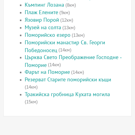
Къмпинг Лозана
(8км)
Плаж Елените
(9км)
Язовир Порой
(12км)
Музей на солта
(13км)
Поморийско езеро
(13км)
Поморийски манастир Св. Георги
Победоносец
(14км)
Църква Свето Преображение Господне -
Поморие
(14км)
Фарът на Поморие
(14км)
Резерват Старите поморийски къщи
(14км)
Тракийска гробница Кухата могила
(15км)