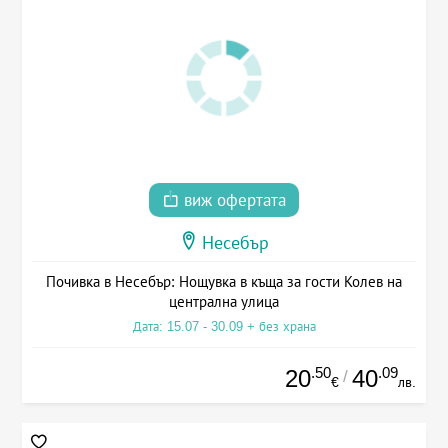
виж офертата
Несебър
Почивка в Несебър: Нощувка в къща за гости Колев на
централна улица
Дата: 15.07 - 30.09 + без храна
.50
.09
20
40
/
€
лв.