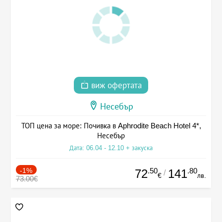
виж офертата
Несебър
ТОП цена за море: Почивка в Aphrodite Beach Hotel 4*,
Несебър
Дата: 06.04 - 12.10 + закуска
-1%
.50
.80
72
141
/
€
лв.
73.00€