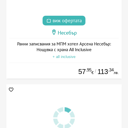
виж офертата
Несебър
Ранни записвания за МПМ хотел Арсена Несебър:
Нощувка с храна All Inclusive
+ all inclusive
.95
.34
57
113
/
€
лв.