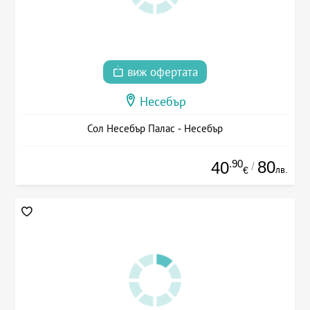
виж офертата
Несебър
Сол Несебър Палас - Несебър
.90
80
40
/
лв.
€