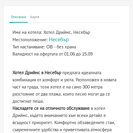
Описание
Карта
Име на хотела:
Хотел Дриймс, Несебър
Несебър
Местоположение:
Тип настаняване:
OB - без храна
Валидност на офертата
от 01.06 до 15.09
Хотел Дриймс в Несебър
предлага идеалната
комбинация от комфорт и уюта. Разположен в новата
част на града, този хотел е на само 300 метра
разстояние от два плажа, които лесно могат да се
достигнат пеша.
Насладете се на отличното обслужване
в хотел
Дриймс, където вниманието към всеки детайл е
всъщност приоритет. Комфортно обзаведените стаи,
съвременните удобства и приветливата атмосфера