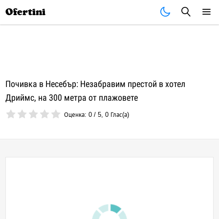
Почивки
Стоки
В града
Всички оферти
Ofertini
Почивка в Несебър: Незабравим престой в хотел
Дриймс, на 300 метра от плажовете
Оценка:
0
/
5
,
0
Глас(а)