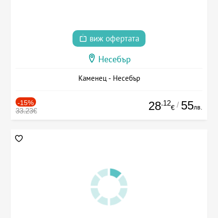
виж офертата
Несебър
Каменец - Несебър
-15%
.12
55
28
/
лв.
€
33.23€