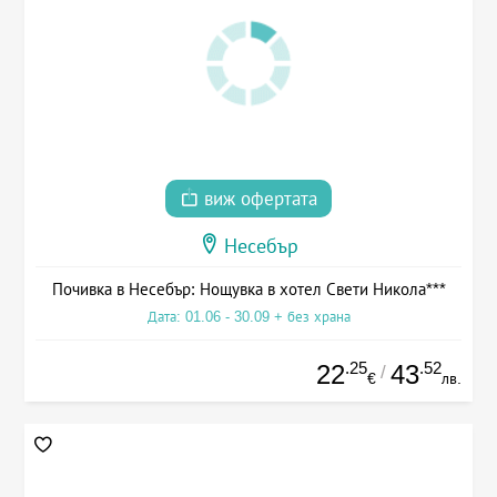
виж офертата
Несебър
Почивка в Несебър: Нощувка в хотел Свети Никола***
Дата: 01.06 - 30.09 + без храна
.25
.52
22
43
/
€
лв.