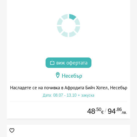
виж офертата
Несебър
Насладете се на почивка в Афродита Бийч Хотел, Несебър
Дата: 08.07 - 13.10 + закуска
.50
.86
48
94
/
€
лв.