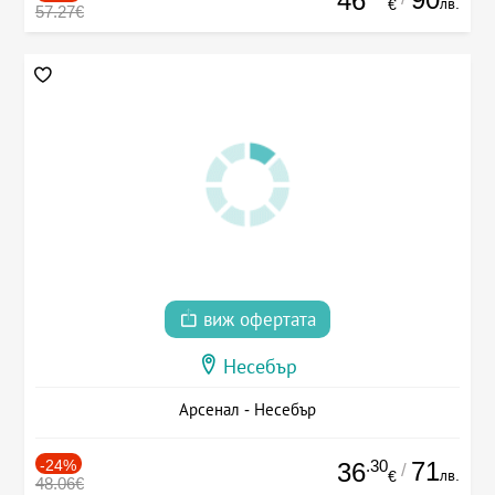
46
лв.
€
57.27€
виж офертата
Несебър
Арсенал - Несебър
-24%
.30
71
36
/
лв.
€
48.06€