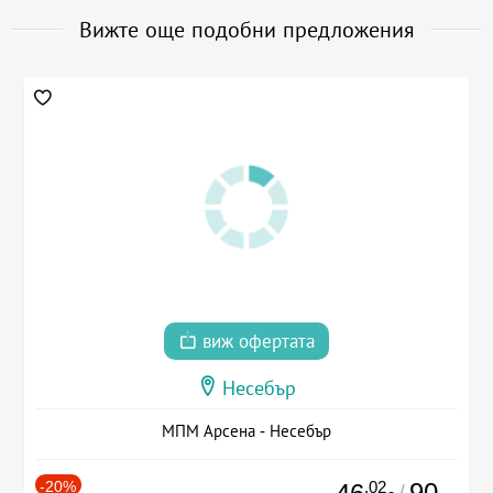
Вижте още подобни предложения
виж офертата
Несебър
МПМ Арсена - Несебър
-20%
.02
90
/