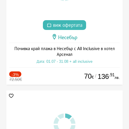
виж офертата
Несебър
Почивка край плажа в Несебър с All Inclusive в хотел
Арсенал
Дата: 01.07 - 31.08 + all inclusive
-3%
70
.91
136
/
€
лв.
72.50€