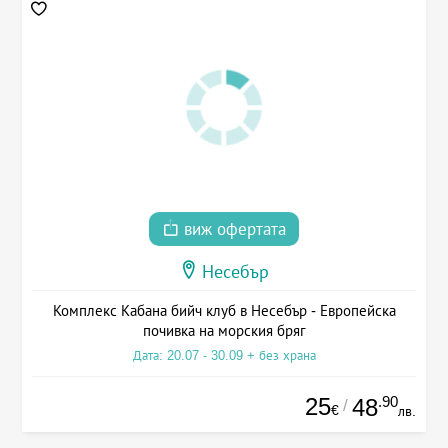
виж офертата
Несебър
Комплекс Кабана бийч клуб в Несебър - Европейска
почивка на морския бряг
Дата: 20.07 - 30.09 + без храна
25
.90
48
/
€
лв.