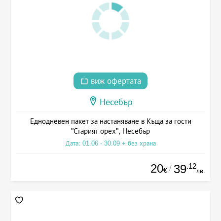
виж офертата
Несебър
Еднодневен пакет за настаняване в Къща за гости
"Старият орех", Несебър
Дата: 01.06 - 30.09 + без храна
20
.12
39
/
€
лв.