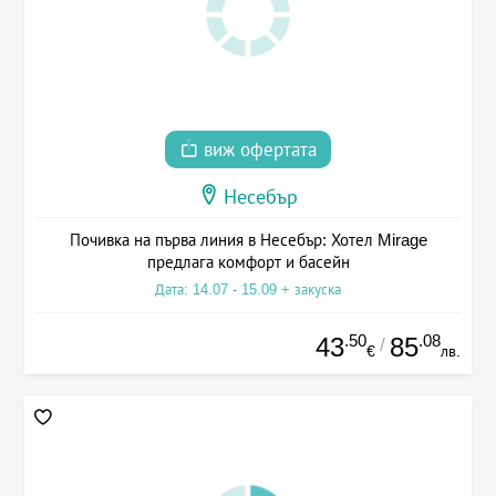
виж офертата
Несебър
Почивка на първа линия в Несебър: Хотел Mirage
предлага комфорт и басейн
Дата: 14.07 - 15.09 + закуска
.50
.08
43
85
/
€
лв.