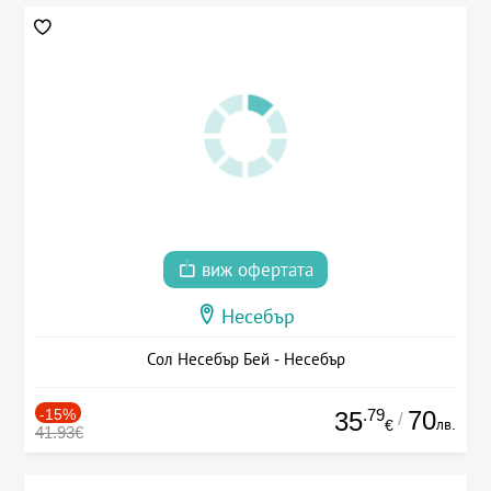
виж офертата
Несебър
Сол Несебър Бей - Несебър
-15%
.79
70
35
/
лв.
€
41.93€