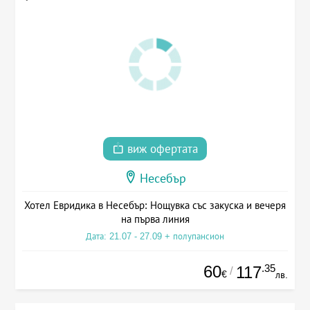
виж офертата
Несебър
Хотел Евридика в Несебър: Нощувка със закуска и вечеря
на първа линия
Дата: 21.07 - 27.09 + полупансион
60
.35
117
/
€
лв.