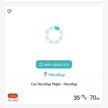
виж офертата
Несебър
Сол Несебър Маре - Несебър
-15%
.79
70
35
/
лв.
€
41.93€