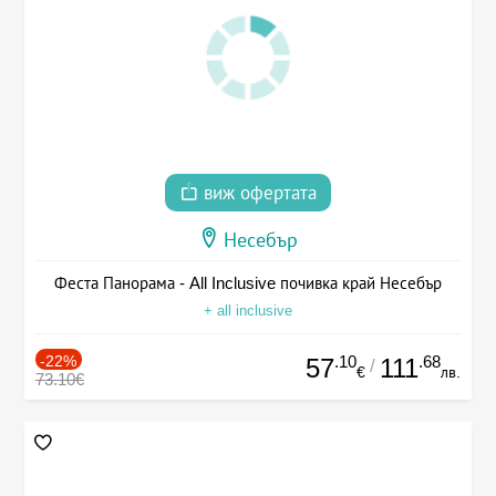
виж офертата
Несебър
Феста Панорама - All Inclusive почивка край Несебър
+ all inclusive
-22%
.10
.68
57
111
/
€
лв.
73.10€