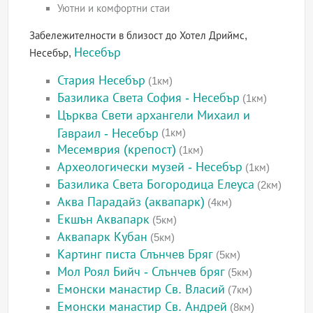
Уютни и комфортни стаи
Забележителности в близост до Хотел Дриймс,
Несебър
Несебър,
Стария Несебър
(1км)
Базилика Света София - Несебър
(1км)
Църква Свети архангели Михаил и
Гавраил - Несебър
(1км)
Месемврия (крепост)
(1км)
Археологически музей - Несебър
(1км)
Базилика Света Богородица Елеуса
(2км)
Аква Парадайз (аквапарк)
(4км)
Екшън Аквапарк
(5км)
Аквапарк Кубан
(5км)
Картинг писта Слънчев Бряг
(5км)
Мол Роял Бийч - Слънчев бряг
(5км)
Емонски манастир Св. Власий
(7км)
Емонски манастир Св. Андрей
(8км)