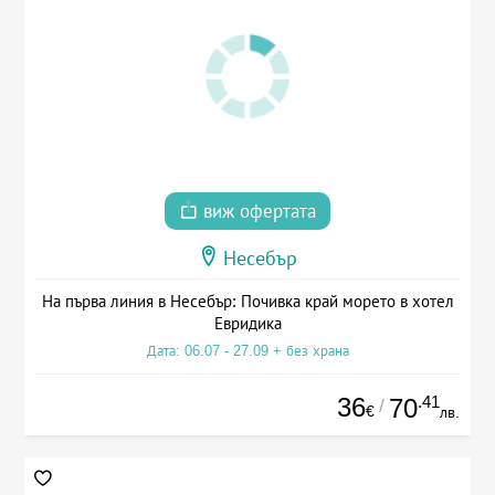
виж офертата
Несебър
На първа линия в Несебър: Почивка край морето в хотел
Евридика
Дата: 06.07 - 27.09 + без храна
36
.41
70
/
€
лв.