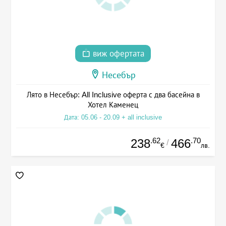
виж офертата
Несебър
Лято в Несебър: All Inclusive оферта с два басейна в
Хотел Каменец
Дата: 05.06 - 20.09 + all inclusive
.62
.70
238
466
/
€
лв.