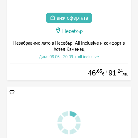
виж офертата
Несебър
Незабравимо лято в Несебър: All Inclusive и комфорт в
Хотел Каменец
Дата: 06.06 - 20.09 + all inclusive
.65
.24
46
91
/
€
лв.