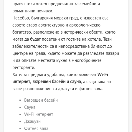
правят този хотел предпочитан за семейни и
романтични почивки.
Несебър, българския морски град, е известен със
своето старо архитектурно и археологическо
богатство, разположено в исторически обекти, които
могат да бъдат посетени от гостите на хотела. Тези
забележителности са в непосредствена близост до
центъра на града, където можете да разгледате пазари
и да опитате местната кухня в многобройните
ресторанти.
Хотелът предлага удобства, които включват
Wi-Fi
интернет, вътрешен басейн и сауна
, а също така на
ваше разположение са джакузи и фитнес зала.
Вътрешен басейн
Сауна
Wi-Fi интернет
Джакузи
Фитнес зала