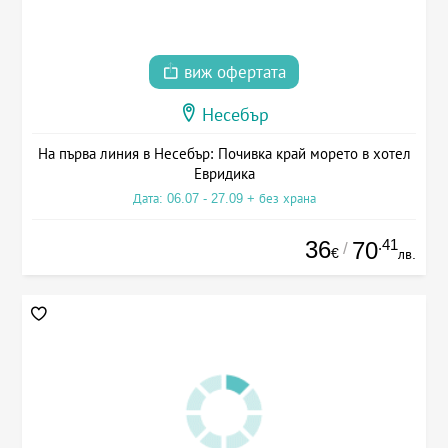
виж офертата
Несебър
На първа линия в Несебър: Почивка край морето в хотел
Евридика
Дата: 06.07 - 27.09 + без храна
36
.41
70
/
€
лв.