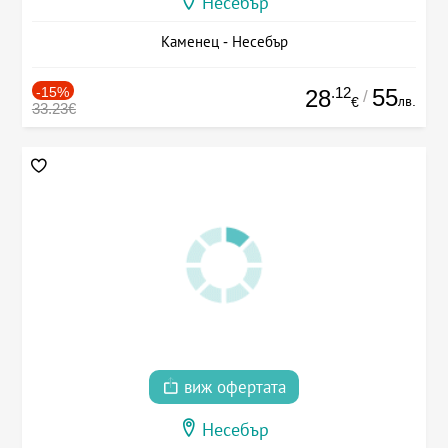
Несебър
Каменец - Несебър
-15%
.12
55
28
/
лв.
€
33.23€
виж офертата
Несебър