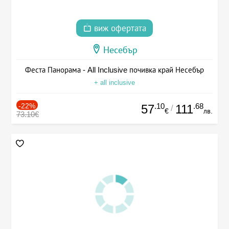
виж офертата
Несебър
Феста Панорама - All Inclusive почивка край Несебър
+ all inclusive
-22%
.10
.68
57
111
/
€
лв.
73.10€