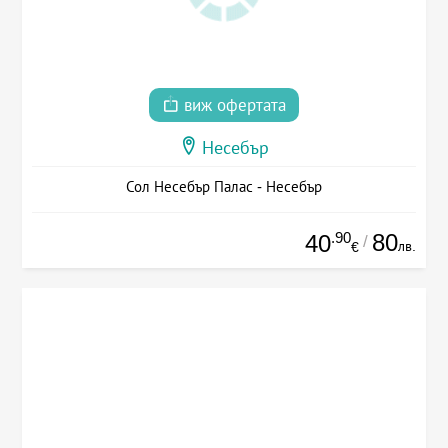
виж офертата
Несебър
Сол Несебър Палас - Несебър
.90
80
40
/
лв.
€