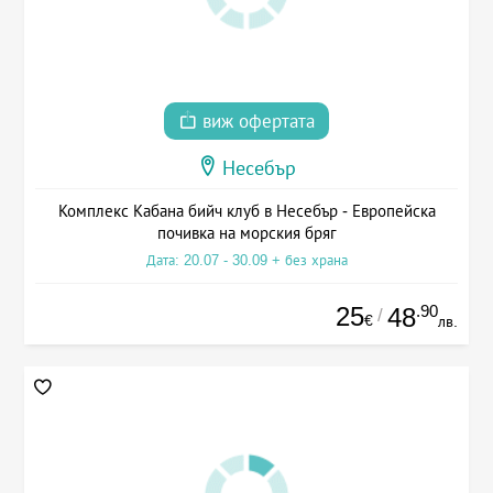
виж офертата
Несебър
Комплекс Кабана бийч клуб в Несебър - Европейска
почивка на морския бряг
Дата: 20.07 - 30.09 + без храна
25
.90
48
/
€
лв.