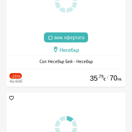
виж офертата
Несебър
Сол Несебър Бей - Несебър
-15%
.79
70
35
/
лв.
€
41.93€