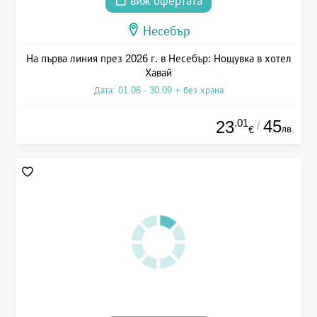
виж офертата
Несебър
На първа линия през 2026 г. в Несебър: Нощувка в хотел
Хавай
Дата: 01.06 - 30.09 + без храна
.01
45
23
/
лв.
€