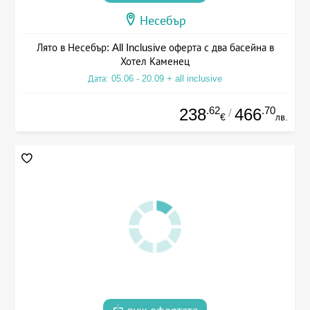
Несебър
Лято в Несебър: All Inclusive оферта с два басейна в
Хотел Каменец
Дата: 05.06 - 20.09 + all inclusive
.62
.70
238
466
/
€
лв.