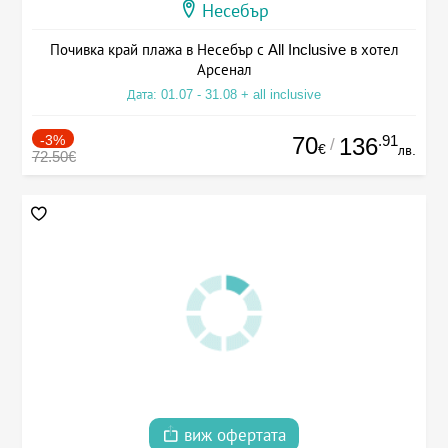
Несебър
Почивка край плажа в Несебър с All Inclusive в хотел
Арсенал
Дата: 01.07 - 31.08 + all inclusive
-3%
70
.91
136
/
€
лв.
72.50€
виж офертата