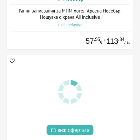
Ранни записвания за МПМ хотел Арсена Несебър:
Нощувка с храна All Inclusive
+ all inclusive
.95
.34
57
113
/
€
лв.
виж офертата