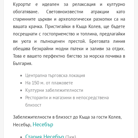
Курортът е идеален за релаксация и културно
обогатяване. Световноизвестни атракции като
старинните църкви и археологически разкопки са на
вашата крачка. Пристигайки в Къща Колев, ще бъдете
посрещнати с гостоприемство и топлина, предлагайки
ви уюта и пълноценен престой. Бреговата линия
обещава безкрайни модни пътеки и заливи за отдих.
Това е вашето перфектно бягство за морска почивка в
България.
Централна търговска локация
На 150 м. от плажовете
Културни забележителности
Ресторанти и магазини в непосредствена
близост
Забележителности в близост до Къща за гости Колев,
Несебър
Несебър,
Стария Несебър
(1км)