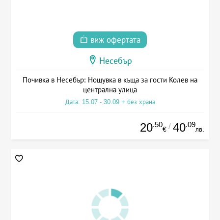
виж офертата
Несебър
Почивка в Несебър: Нощувка в къща за гости Колев на
централна улица
Дата: 15.07 - 30.09 + без храна
.50
.09
20
40
/
€
лв.