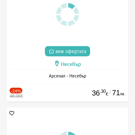
виж офертата
Несебър
Арсенал - Несебър
-24%
.30
71
36
/
лв.
€
48.06€