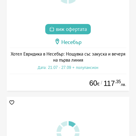
виж офертата
Несебър
Хотел Евридика в Несебър: Нощувка със закуска и вечеря
на първа линия
Дата: 21.07 - 27.09 + полупансион
60
.35
117
/
€
лв.