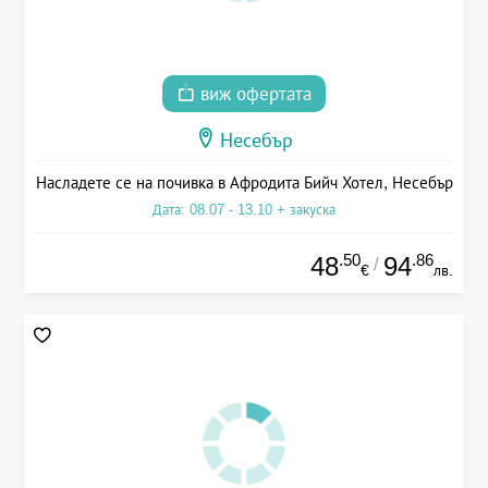
виж офертата
Несебър
Насладете се на почивка в Афродита Бийч Хотел, Несебър
Дата: 08.07 - 13.10 + закуска
.50
.86
48
94
/
€
лв.