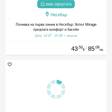
виж офертата
Несебър
Почивка на първа линия в Несебър: Хотел Mirage
предлага комфорт и басейн
Дата: 14.07 - 15.09 + закуска
.50
.08
43
85
/
€
лв.