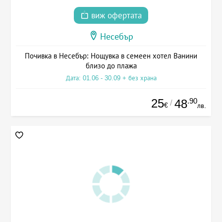
виж офертата
Несебър
Почивка в Несебър: Нощувка в семеен хотел Ванини
близо до плажа
Дата: 01.06 - 30.09 + без храна
25
.90
48
/
€
лв.