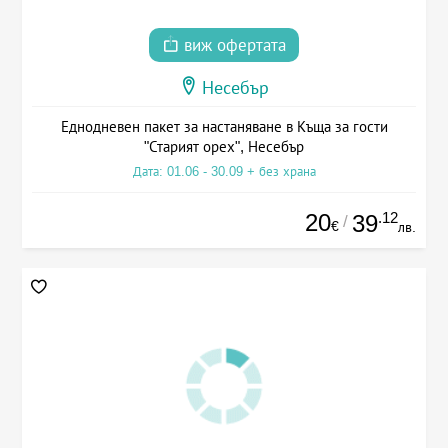
виж офертата
Несебър
Еднодневен пакет за настаняване в Къща за гости
"Старият орех", Несебър
Дата: 01.06 - 30.09 + без храна
20
.12
39
/
€
лв.