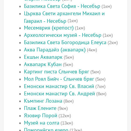
Базилика Света София - Несебър
(1км)
Църква Свети архангели Михаил и
Гавраил - Несебър
(1км)
Месемврия (крепост)
(1км)
Археологически музей - Несебър
(1км)
Базилика Света Богородица Елеуса
(2км)
Аква Парадайз (аквапарк)
(4км)
Екшън Аквапарк
(5км)
Аквапарк Кубан
(5км)
Картинг писта Слънчев Бряг
(5км)
Мол Роял Бийч - Слънчев бряг
(5км)
Емонски манастир Св. Власий
(7км)
Емонски манастир Св. Андрей
(8км)
Къмпинг Лозана
(8км)
Плаж Елените
(9км)
Язовир Порой
(12км)
Музей на солта
(13км)
Поморийско езеро
(13км)