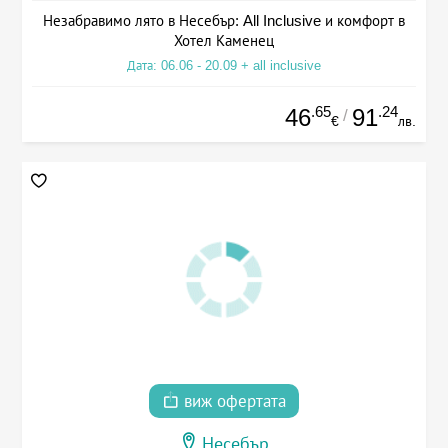
Незабравимо лято в Несебър: All Inclusive и комфорт в
Хотел Каменец
Дата: 06.06 - 20.09 + all inclusive
.65
.24
46
91
/
€
лв.
виж офертата
Несебър