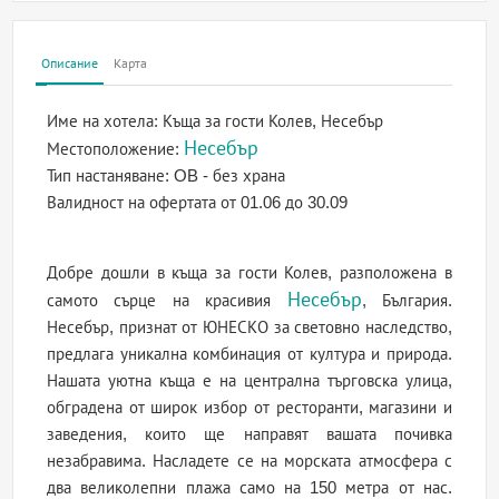
Описание
Карта
Име на хотела:
Къща за гости Колев, Несебър
Несебър
Местоположение:
Тип настаняване:
OB - без храна
Валидност на офертата
от 01.06 до 30.09
Добре дошли в къща за гости Колев, разположена в
Несебър
самото сърце на красивия
, България.
Несебър, признат от ЮНЕСКО за световно наследство,
предлага уникална комбинация от култура и природа.
Нашата уютна къща е на централна търговска улица,
обградена от широк избор от ресторанти, магазини и
заведения, които ще направят вашата почивка
незабравима. Насладете се на морската атмосфера с
два великолепни плажа само на 150 метра от нас.