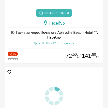
виж офертата
Несебър
ТОП цена за море: Почивка в Aphrodite Beach Hotel 4*,
Несебър
Дата: 06.04 - 12.10 + закуска
-1%
.50
.80
72
141
/
€
лв.
73.00€