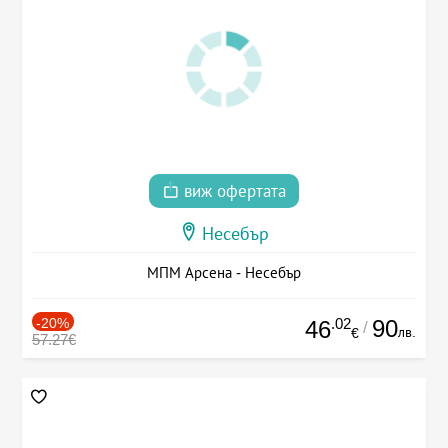
виж офертата
Несебър
МПМ Арсена - Несебър
-20%
.02
90
46
/
лв.
€
57.27€