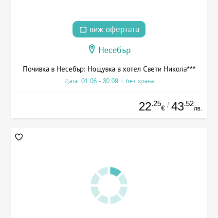
виж офертата
Несебър
Почивка в Несебър: Нощувка в хотел Свети Никола***
Дата: 01.06 - 30.09 + без храна
.25
.52
22
43
/
€
лв.