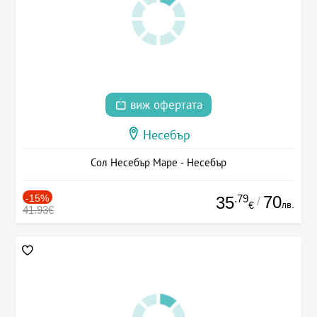
виж офертата
Несебър
Сол Несебър Маре - Несебър
-15%
.79
70
35
/
лв.
€
41.93€