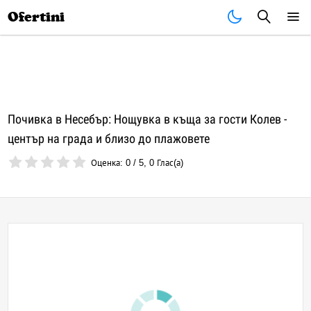
Почивки
Стоки
В града
Всички оферти
Ofertini
Почивка в Несебър: Нощувка в къща за гости Колев -
център на града и близо до плажовете
Оценка:
0
/
5
,
0
Глас(а)