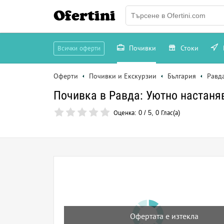
Ofertini
Почивки
Стоки
Всички оферти
Оферти
Почивки и Екскурзии
България
Равд
Почивка в Равда: Уютно настаняв
Оценка:
0
/
5
,
0
Глас(а)
Офертата е изтекла