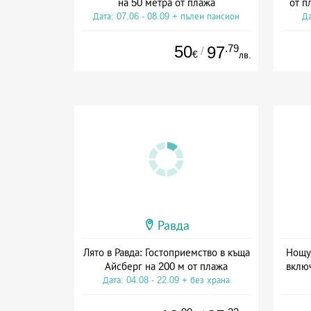
на 50 метра от плажа
от п
Дата: 07.06 - 08.09 + пълен пансион
Да
50
.79
97
/
€
лв.
Равда
Лято в Равда: Гостоприемство в къща
Нощув
Айсберг на 200 м от плажа
включ
Дата: 04.08 - 22.09 + без храна
Дата