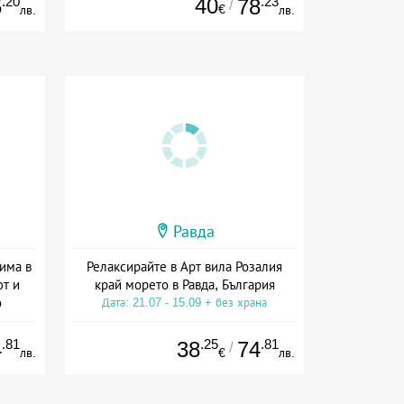
.20
40
.23
5
78
/
€
лв.
лв.
Равда
има в
Релаксирайте в Арт вила Розалия
ют и
край морето в Равда, България
о
Дата: 21.07 - 15.09 + без храна
на
.81
.25
.81
4
38
74
/
лв.
€
лв.