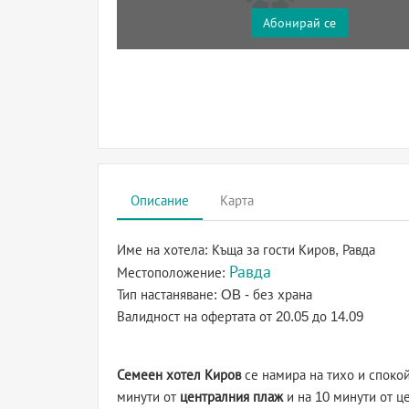
Абонирай се
Описание
Карта
Име на хотела:
Къща за гости Киров, Равда
Равда
Местоположение:
Тип настаняване:
OB - без храна
Валидност на офертата
от 20.05 до 14.09
Семеен хотел Киров
се намира на тихо и споко
минути от
централния плаж
и на 10 минути от ц