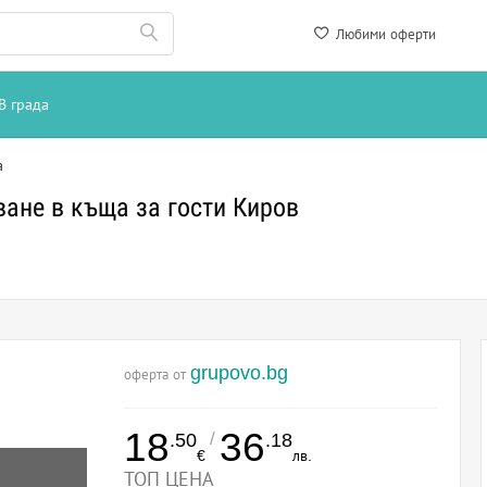
Любими оферти
В града
а
ане в къща за гости Киров
grupovo.bg
оферта от
18
36
/
.50
.18
€
лв.
ТОП ЦЕНА