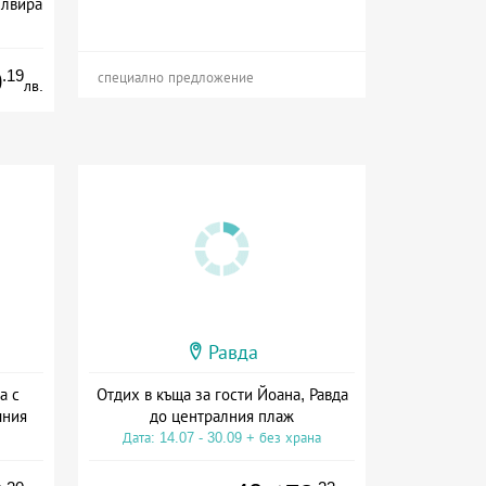
Елвира
ive
.19
0
специално предложение
лв.
Равда
а с
Отдих в къща за гости Йоана, Равда
чния
до централния плаж
Дата: 14.07 - 30.09 + без храна
на