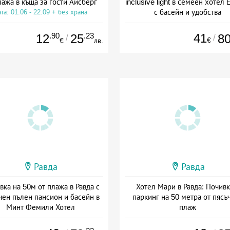
лажа в къща за гости Айсберг
inclusive light в семеен хотел 
с басейн и удобства
та: 01.06 - 22.09 + без храна
Дата: 01.07 - 30.09 + all inclus
.90
.23
41
12
25
8
/
/
€
€
лв.
Равда
Равда
ка на 50м от плажа в Равда с
Хотел Мари в Равда: Почивк
ен пълен пансион и басейн в
паркинг на 50 метра от пясъ
Минт Фемили Хотел
плаж
: 07.06 - 08.09 + пълен пансион
Дата: 08.07 - 30.09 + без хра