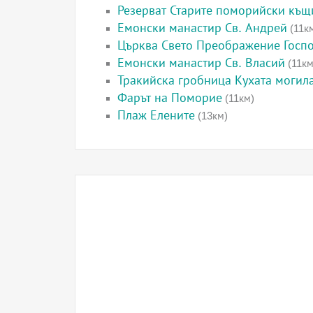
Резерват Старите поморийски къщ
Емонски манастир Св. Андрей
(11к
Църква Свето Преображение Госп
Емонски манастир Св. Власий
(11км
Тракийска гробница Кухата могил
Фарът на Поморие
(11км)
Плаж Елените
(13км)