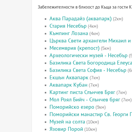
Забележителности в близост до Къща за гости К
Аква Парадайз (аквапарк)
(2км)
Стария Несебър
(4км)
Къмпинг Лозана
(4км)
Църква Свети архангели Михаил и 
Месемврия (крепост)
(5км)
Археологически музей - Несебър
(
Базилика Света Богородица Елеус
Базилика Света София - Несебър
(6
Екшън Аквапарк
(7км)
Аквапарк Кубан
(7км)
Картинг писта Слънчев Бряг
(7км)
Мол Роял Бийч - Слънчев бряг
(7км)
Поморийско езеро
(9км)
Поморийски манастир Св. Георги
Музей на солта
(10км)
Язовир Порой
(10км)