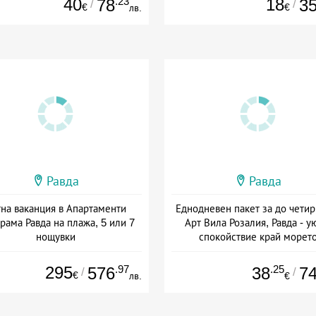
40
.23
18
78
3
/
/
€
€
лв.
Равда
Равда
на ваканция в Апартаменти
Еднодневен пакет за до четир
рама Равда на плажа, 5 или 7
Арт Вила Розалия, Равда - у
нощувки
спокойствие край морет
+ без храна
Дата: 01.06 - 15.09 + без хра
295
.97
.25
576
38
7
/
/
€
лв.
€