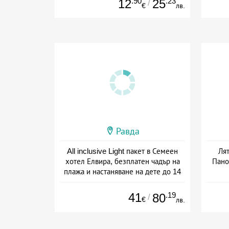
.90
.23
12
25
/
€
лв.
Равда
All inclusive Light пакет в Семеен
Лят
хотел Елвира, безплатен чадър на
Пано
плажа и настаняване на дете до 14
години
Дата: 01.06 - 30.09 + all inclusive
41
.19
80
/
€
лв.