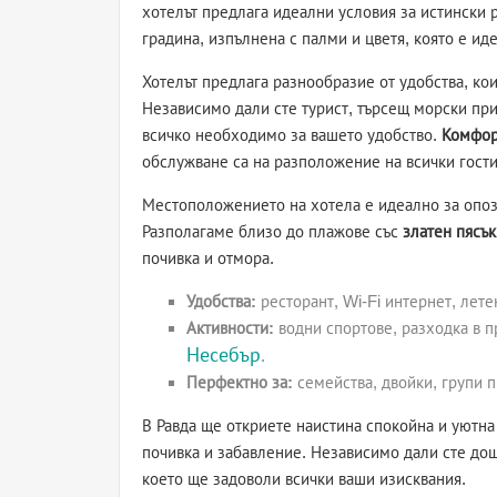
хотелът предлага идеални условия за истински р
градина, изпълнена с палми и цветя, която е иде
Хотелът предлага разнообразие от удобства, ко
Независимо дали сте турист, търсещ морски пр
всичко необходимо за вашето удобство.
Комфор
обслужване са на разположение на всички гости
Местоположението на хотела е идеално за опоз
Разполагаме близо до плажове със
златен пясък
почивка и отмора.
Удобства:
ресторант, Wi-Fi интернет, лете
Активности:
водни спортове, разходка в 
Несебър
.
Перфектно за:
семейства, двойки, групи п
В Равда ще откриете наистина спокойна и уютна
почивка и забавление. Независимо дали сте дош
което ще задоволи всички ваши изисквания.