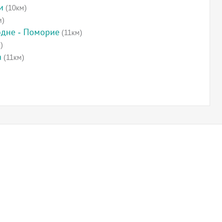
и
(10км)
м)
одне - Поморие
(11км)
)
а
(11км)