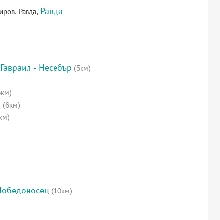
Равда
иров, Равда,
Гавраил - Несебър
(5км)
5км)
а
(6км)
км)
 Победоносец
(10км)