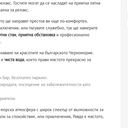
елакс. Гостите могат да се насладят на приятна лятна
ална за релакс.
ито ще направят престоя ви още по-комфортен.
иключения, или пътувате служебно, тук ще намерите
тни стаи
,
приятна обстановка
и професионално
.
наване на красотите на българското Черноморие.
и
чиста вода
, което прави мястото прекрасно за
н бар, безплатен паркинг.
природата, посещение на забележителности като
риятели.
 морска атмосфера с широк спектър от възможности за
ли за спокойствие, или приключения, Равда е мястото,