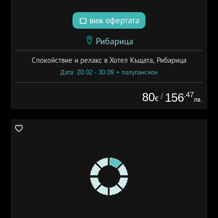
виж офертата
Рибарица
Спокойствие и релакс в Хотел Къщата, Рибарица
Дата: 20.02 - 30.09 + полупансион
80
.47
156
/
€
лв.