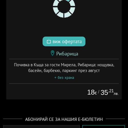
виж офертата
Рибарица
Почивка в Къща за гости Мирела, Рибарица: нощувка,
басейн, барбекю, паркинг през август
+ без храна
18
.21
35
/
€
лв.
АБОНИРАЙ СЕ ЗА НАШИЯ Е-БЮЛЕТИН