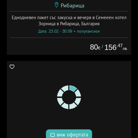
Рибарица
Еднодневен пакет със закуска и вечеря в Семееен хотел
Зорница в Рибарица, България
Дата: 23.02 - 30.09 + полупансион
80
.47
156
/
€
лв.
виж офертата