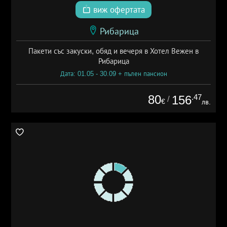
виж офертата
Рибарица
Пакети със закуски, обяд и вечеря в Хотел Вежен в
Рибарица
Дата: 01.05 - 30.09 + пълен пансион
80
.47
156
/
€
лв.