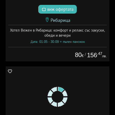
виж офертата
Рибарица
Хотел Вежен в Рибарица: комфорт и релакс със закуски,
обеди и вечери
Дата: 01.05 - 30.09 + пълен пансион
80
.47
156
/
€
лв.