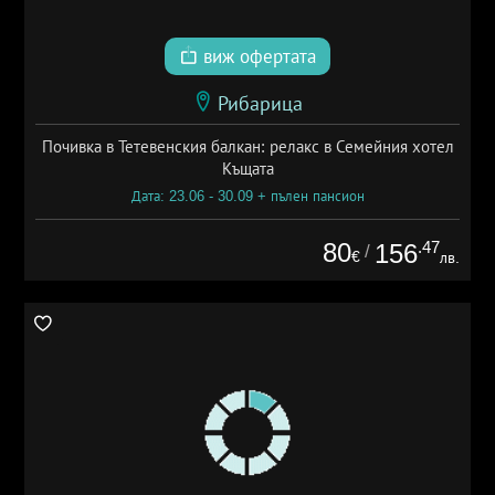
виж офертата
Рибарица
Почивка в Тетевенския балкан: релакс в Семейния хотел
Къщата
Дата: 23.06 - 30.09 + пълен пансион
80
.47
156
/
€
лв.