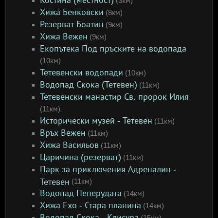
Костина (местност)
(3км)
Хижа Бенковски
(8км)
Резерват Боатин
(9км)
Хижа Вежен
(9км)
Екопътека Под пръските на водопада
(10км)
Тетевенски водопади
(10км)
Водопад Скока (Тетевен)
(11км)
Тетевенски манастир Св. пророк Илия
(11км)
Исторически музей - Тетевен
(11км)
Връх Вежен
(11км)
Хижа Васильов
(11км)
Царичина (резерват)
(11км)
Парк за приключения Адреналин -
Тетевен
(11км)
Водопад Пеперудата
(14км)
Хижа Ехо - Стара планина
(14км)
Водопад Скока - Клисура
(15км)