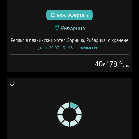
виж офертата
Рибарица
Релакс в планинския хотел Зорница, Рибарица, с хранене
Дата: 20.07 - 31.08 + полупансион
40
.23
78
/
€
лв.