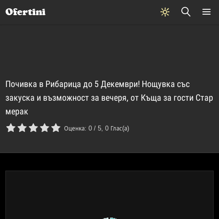
Почивки
Стоки
В града
Всички оферти
Ofertini
Почивка в Рибарица до 5 Декември! Нощувка със
закуска и възможност за вечеря, от Къща за гости Стар
мерак
Оценка:
0
/
5
,
0
Глас(а)