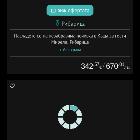
виж офертата
Рибарица
Насладете се на незабравима почивка в Къща за гости
Мирела, Рибарица
+ без храна
.57
.01
342
670
/
€
лв.