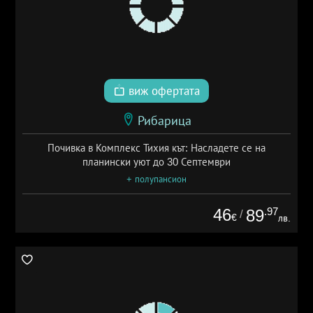
виж офертата
Рибарица
Почивка в Комплекс Тихия кът: Насладете се на
планински уют до 30 Септември
+ полупансион
46
.97
89
/
€
лв.