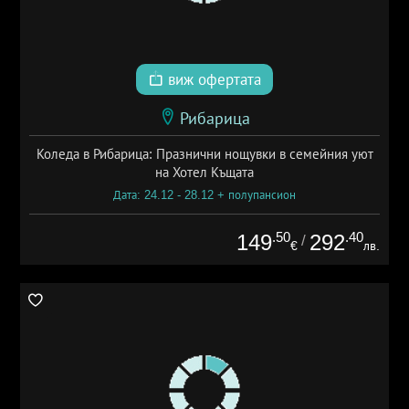
виж офертата
Рибарица
Коледа в Рибарица: Празнични нощувки в семейния уют
на Хотел Къщата
Дата: 24.12 - 28.12 + полупансион
.50
.40
149
292
/
€
лв.