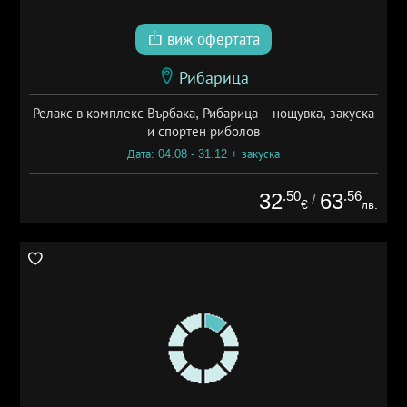
виж офертата
Рибарица
Релакс в комплекс Върбака, Рибарица – нощувка, закуска
и спортен риболов
Дата: 04.08 - 31.12 + закуска
.50
.56
32
63
/
€
лв.