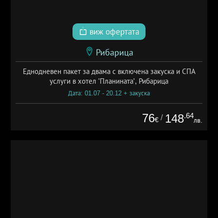
виж офертата
Рибарица
Еднодневен пакет за двама с включена закуска и СПА
услуги в хотел 'Планината', Рибарица
Дата: 01.07 - 20.12 + закуска
76
.64
148
/
€
лв.