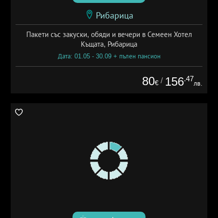
Рибарица
Пакети със закуски, обяди и вечери в Семеен Хотел
Къщата, Рибарица
Дата: 01.05 - 30.09 + пълен пансион
80
.47
156
/
€
лв.