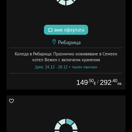
виж офертата
Рибарица
Коледа в Рибарица: Празнично изживяване в Семеен
хотел Вежен с включени хранения
Дата: 24.12 - 28.12 + пълен пансион
.50
.40
149
292
/
€
лв.