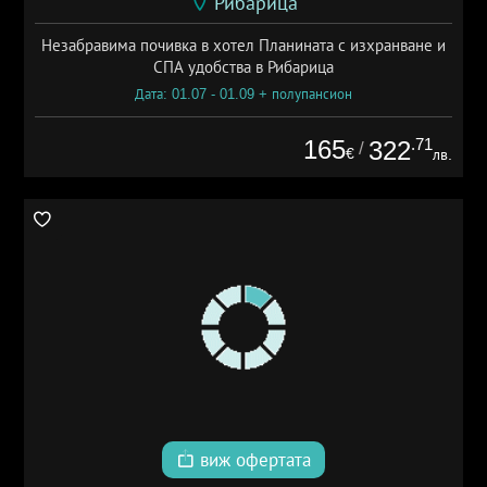
Рибарица
Незабравима почивка в хотел Планината с изхранване и
СПА удобства в Рибарица
Дата: 01.07 - 01.09 + полупансион
165
.71
322
/
€
лв.
виж офертата