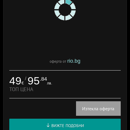
rio.bg
оферта от
49
95
/
.84
€
лв.
ТОП ЦЕНА
Изтекла оферта
ВИЖТЕ ПОДОБНИ