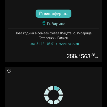
виж офертата
Рибарица
Нова година в семеен хотел Къщата, с. Рибарица,
Тетевенски Балкан
Дата: 31.12 - 03.01 + пълен пансион
288
.28
563
/
€
лв.