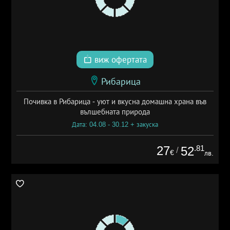
виж офертата
Рибарица
Почивка в Рибарица - уют и вкусна домашна храна във
вълшебната природа
Дата: 04.08 - 30.12 + закуска
27
.81
52
/
€
лв.