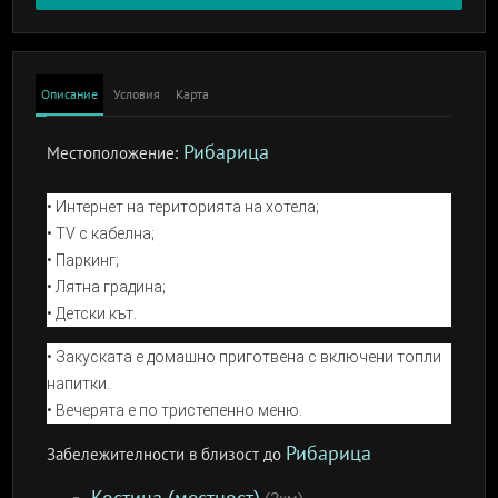
Описание
Условия
Карта
Рибарица
Местоположение:
• Интернет на територията на хотела;
• TV с кабелна;
• Паркинг;
• Лятна градина;
• Детски кът.
• Закуската е домашно приготвена с включени топли
напитки.
• Вечерята е по тристепенно меню.
Рибарица
Забележителности в близост до