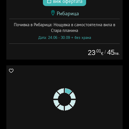
виж офертата
Рибарица
Почивка в Рибарица: Нощувка в самостоятелна вила в
Стара планина
Дата: 24.06 - 30.09 + без храна
.01
45
23
/
лв.
€