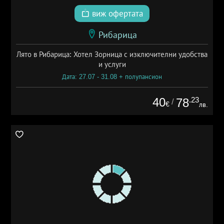
виж офертата
Рибарица
Лято в Рибарица: Хотел Зорница с изключителни удобства
и услуги
Дата: 27.07 - 31.08 + полупансион
40
.23
78
/
€
лв.