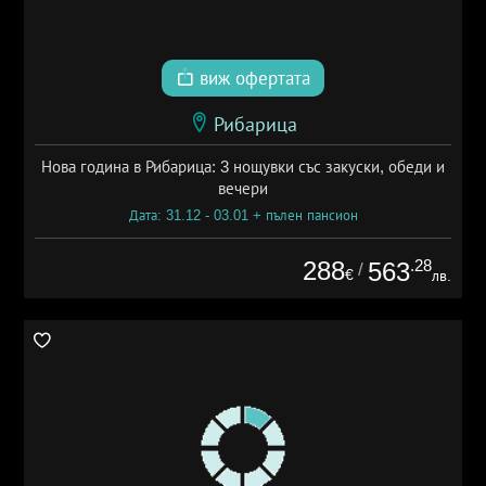
виж офертата
Рибарица
Нова година в Рибарица: 3 нощувки със закуски, обеди и
вечери
Дата: 31.12 - 03.01 + пълен пансион
288
.28
563
/
€
лв.