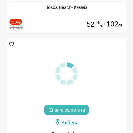
Tosca Beach- Кавала
-30%
.15
102
52
/
лв.
€
74.65€
виж офертата
Албена