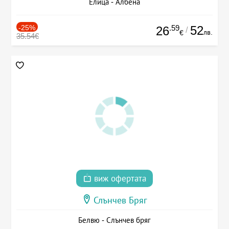
Елица - Албена
-25%
.59
52
26
/
лв.
€
35.54€
виж офертата
Слънчев Бряг
Белвю - Слънчев бряг