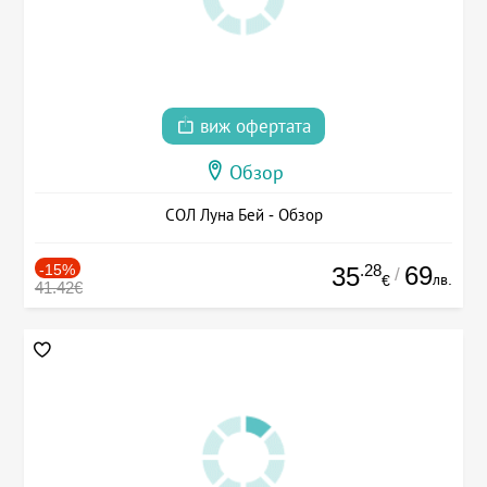
виж офертата
Обзор
СОЛ Луна Бей - Обзор
-15%
.28
69
35
/
лв.
€
41.42€