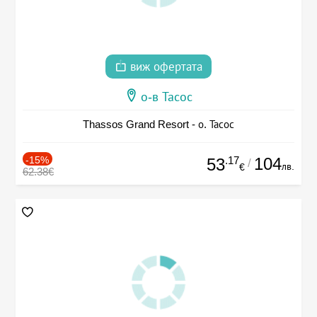
виж офертата
о-в Тасос
Thassos Grand Resort - о. Тасос
-15%
.17
104
53
/
лв.
€
62.38€