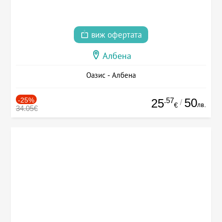
виж офертата
Албена
Оазис - Албена
-25%
.57
50
25
/
лв.
€
34.05€