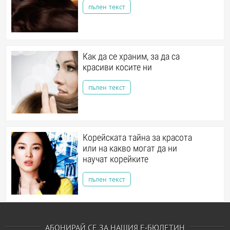
пълен текст
Как да се храним, за да са
красиви косите ни
пълен текст
Корейската тайна за красота
или на какво могат да ни
научат корейките
пълен текст
АБОНИРАЙ СЕ ЗА НАШИЯ Е-БЮЛЕТИН