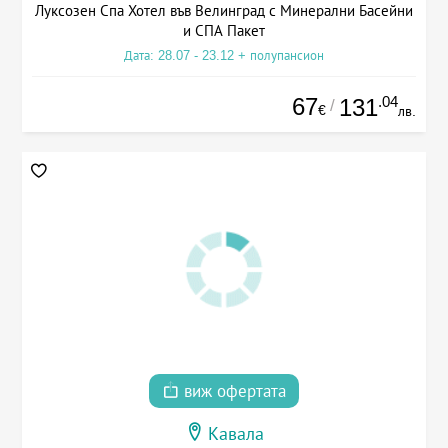
Луксозен Спа Хотел във Велинград с Минерални Басейни
и СПА Пакет
Дата: 28.07 - 23.12 + полупансион
67
.04
131
/
€
лв.
виж офертата
Кавала