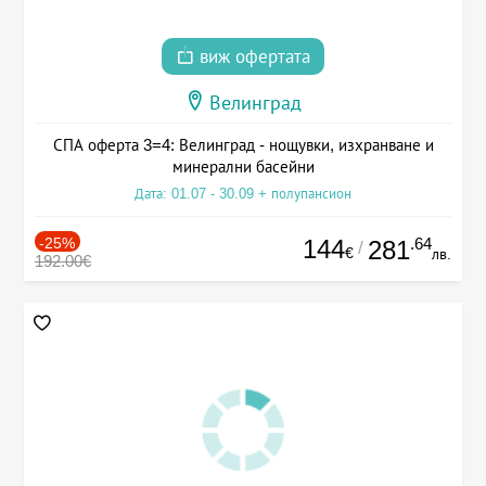
виж офертата
Велинград
СПА оферта 3=4: Велинград - нощувки, изхранване и
минерални басейни
Дата: 01.07 - 30.09 + полупансион
-25%
144
.64
281
/
€
лв.
192.00€