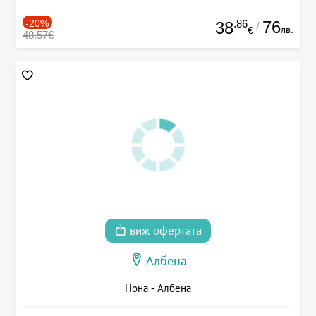
-20%
.86
76
38
/
лв.
€
48.57€
виж офертата
Албена
Нона - Албена