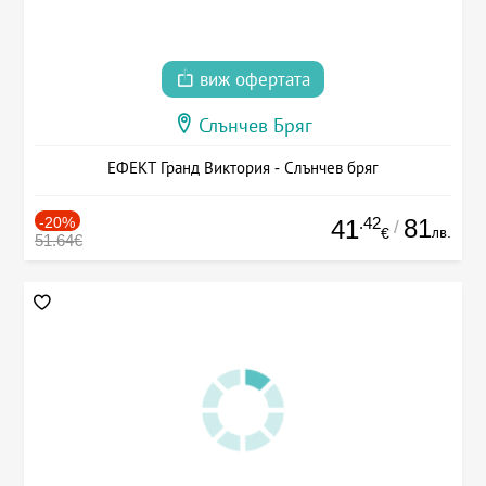
виж офертата
Слънчев Бряг
ЕФЕКТ Гранд Виктория - Слънчев бряг
-20%
.42
81
41
/
лв.
€
51.64€