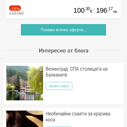
-15%
.30
.17
100
196
/
€
лв.
118.00€
Покажи всички оферти...
Интересно от блога
Велинград: СПА столицата на
Балканите
пълен текст
Необичайни съвети за красива
коса