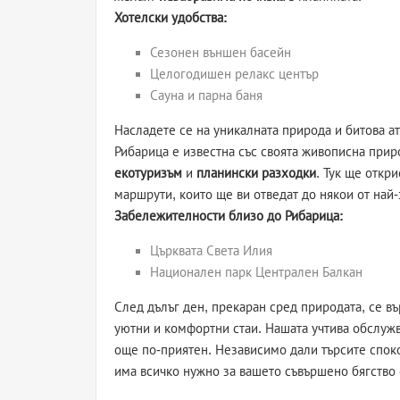
Хотелски удобства:
Сезонен външен басейн
Целогодишен релакс център
Сауна и парна баня
Насладете се на уникалната природа и битова а
Рибарица е известна със своята живописна прир
екотуризъм
и
планински разходки
. Тук ще откр
маршрути, които ще ви отведат до някои от най
Забележителности близо до Рибарица:
Църквата Света Илия
Национален парк Централен Балкан
След дълъг ден, прекаран сред природата, се въ
уютни и комфортни стаи. Нашата учтива обслужв
още по-приятен. Независимо дали търсите спок
има всичко нужно за вашето съвършено бягство