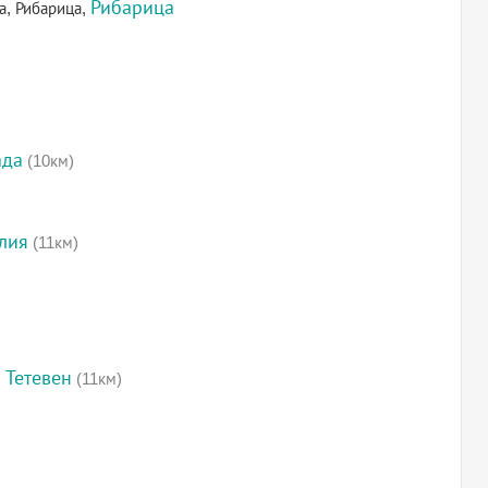
Рибарица
а, Рибарица,
ада
(10км)
лия
(11км)
 Тетевен
(11км)