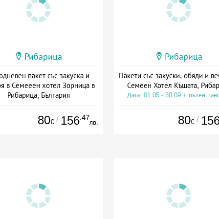
Рибарица
Рибарица
одневен пакет със закуска и
Пакети със закуски, обяди и ве
я в Семееен хотел Зорница в
Семеен Хотел Къщата, Риба
Рибарица, България
Дата: 01.05 - 30.09 + пълен пан
а: 23.02 - 30.09 + полупансион
80
.47
80
156
15
/
/
€
€
лв.