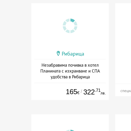
Рибарица
Незабравима почивка в хотел
Планината с изхранване и СПА
удобства в Рибарица
Дата: 01.07 - 01.09 + полупансион
165
.71
322
/
специ
€
лв.