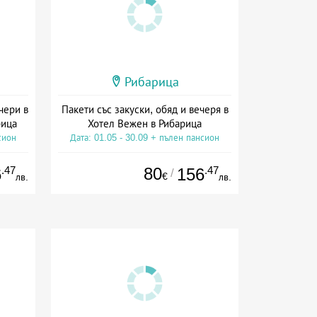
Рибарица
чери в
Пакети със закуски, обяд и вечеря в
рица
Хотел Вежен в Рибарица
сион
Дата: 01.05 - 30.09 + пълен пансион
.47
80
.47
6
156
/
€
лв.
лв.