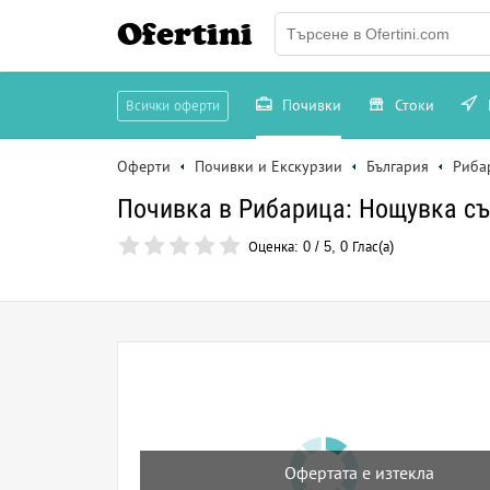
Ofertini
Почивки
Стоки
Всички оферти
Оферти
Почивки и Екскурзии
България
Риба
Почивка в Рибарица: Нощувка със
Оценка:
0
/
5
,
0
Глас(а)
Офертата е изтекла