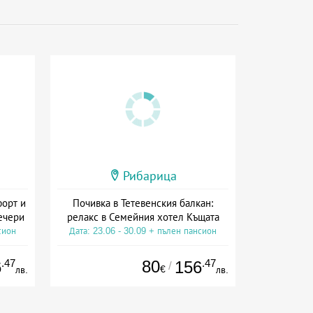
Рибарица
форт и
Почивка в Тетевенския балкан:
вечери
релакс в Семейния хотел Къщата
сион
Дата: 23.06 - 30.09 + пълен пансион
.47
80
.47
6
156
/
€
лв.
лв.