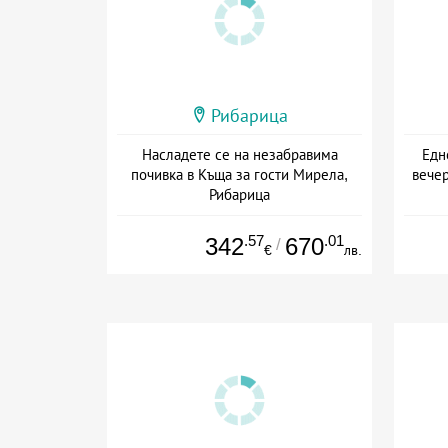
Рибарица
Насладете се на незабравима
Едн
почивка в Къща за гости Мирела,
вечер
Рибарица
+ без храна
Дат
.57
.01
342
670
/
€
лв.