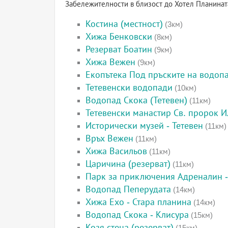
Забележителности в близост до Хотел Планинат
Костина (местност)
(3км)
Хижа Бенковски
(8км)
Резерват Боатин
(9км)
Хижа Вежен
(9км)
Екопътека Под пръските на водоп
Тетевенски водопади
(10км)
Водопад Скока (Тетевен)
(11км)
Тетевенски манастир Св. пророк И
Исторически музей - Тетевен
(11км)
Връх Вежен
(11км)
Хижа Васильов
(11км)
Царичина (резерват)
(11км)
Парк за приключения Адреналин -
Водопад Пеперудата
(14км)
Хижа Ехо - Стара планина
(14км)
Водопад Скока - Клисура
(15км)
Козя стена (резерват)
(15км)