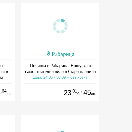
Рибарица
 с
Почивка в Рибарица: Нощувка в
ги в
самостоятелна вила в Стара планина
ца
Дата: 24.06 - 30.09 + без храна
а
.64
.01
45
8
23
/
лв.
лв.
€