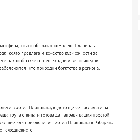
тмосфера, които обгръщат комплекс Планината.
ода, която предлага множество възможности за
иете разнообразие от пешеходни и велосипедни
-забележителните природни богатства в региона.
рнете в хотел Планината, където ще се насладите на
аща група е винаги готова да направи вашия престой
ойствие или приключения, хотел Планината в Рибарица
 от ежедневието.