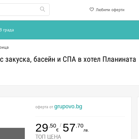
Любими оферти
В града
рица
 закуска, басейн и СПА в хотел Планината
grupovo.bg
оферта от
29
57
/
.50
.70
€
лв.
ТОП ЦЕНА