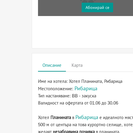
Абонирай се
Описание
Карта
Име на хотела:
Хотел Планината, Рибарица
Рибарица
Местоположение:
Тип настаняване:
BB - закуска
Валидност на офертата
от 01.06 до 30.06
Рибарица
Хотел
Планината
в
е идеалното мяст
500 м от центъра на това курортно селище, хоте
желаят
незабравима почивка
в планината.