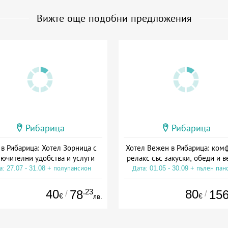
Вижте още подобни предложения
Рибарица
Рибарица
 в Рибарица: Хотел Зорница с
Хотел Вежен в Рибарица: ком
ючителни удобства и услуги
релакс със закуски, обеди и 
а: 27.07 - 31.08 + полупансион
Дата: 01.05 - 30.09 + пълен пан
40
.23
80
78
15
/
/
€
€
лв.