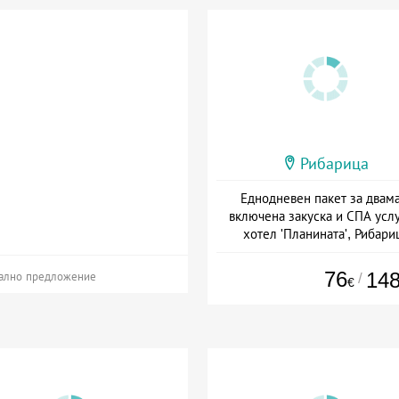
Рибарица
Еднодневен пакет за двама
включена закуска и СПА услу
хотел 'Планината', Рибари
Дата: 01.07 - 20.12 + закуск
76
14
/
ално предложение
€