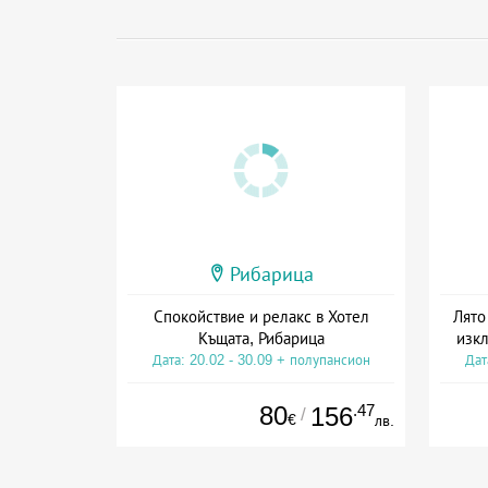
Рибарица
Спокойствие и релакс в Хотел
Лято
Къщата, Рибарица
изкл
Дата: 20.02 - 30.09 + полупансион
Дат
80
.47
156
/
€
лв.