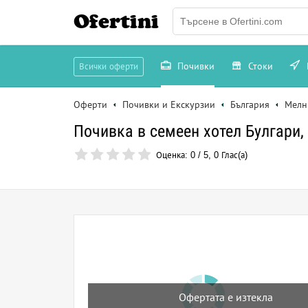
Ofertini
Почивки
Стоки
Всички оферти
Оферти
Почивки и Екскурзии
България
Мелн
Почивка в семеен хотел Булгари,
Оценка:
0
/
5
,
0
Глас(а)
Офертата е изтекла