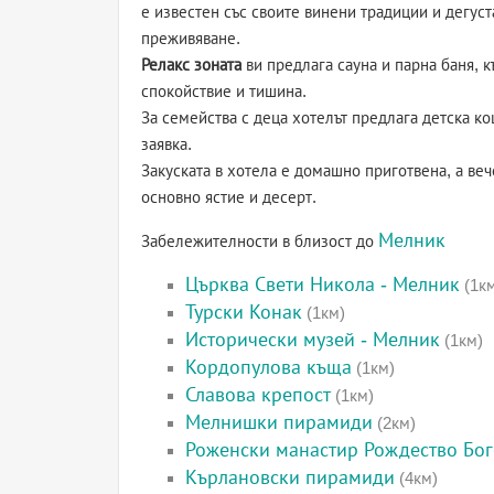
е известен със своите винени традиции и дегуст
преживяване.
Релакс зоната
ви предлага сауна и парна баня, к
спокойствие и тишина.
За семейства с деца хотелът предлага детска к
заявка.
Закуската в хотела е домашно приготвена, а веч
основно ястие и десерт.
Мелник
Забележителности в близост до
Църква Свети Никола - Мелник
(1к
Турски Конак
(1км)
Исторически музей - Мелник
(1км)
Кордопулова къща
(1км)
Славова крепост
(1км)
Мелнишки пирамиди
(2км)
Роженски манастир Рождество Бо
Кърлановски пирамиди
(4км)