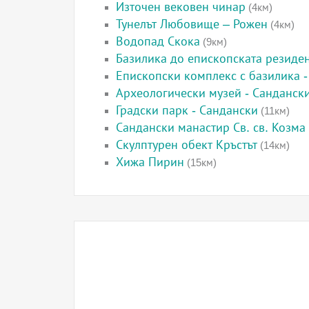
Източен вековен чинар
(4км)
Тунелът Любовище – Рожен
(4км)
Водопад Скока
(9км)
Базилика до епископската резиде
Епископски комплекс с базилика 
Археологически музей - Санданск
Градски парк - Сандански
(11км)
Сандански манастир Св. св. Козма
Скулптурен обект Кръстът
(14км)
Хижа Пирин
(15км)