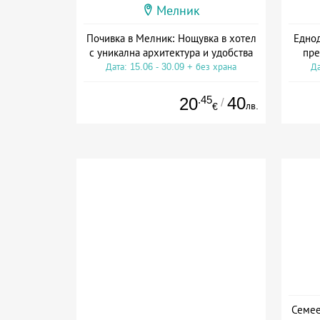
Мелник
Почивка в Мелник: Нощувка в хотел
Еднод
с уникална архитектура и удобства
пре
Дата: 15.06 - 30.09 + без храна
Да
.45
40
20
/
лв.
€
Семее