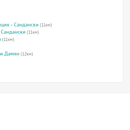
нция - Сандански
(11км)
- Сандански
(11км)
и
(11км)
 и Дамян
(12км)