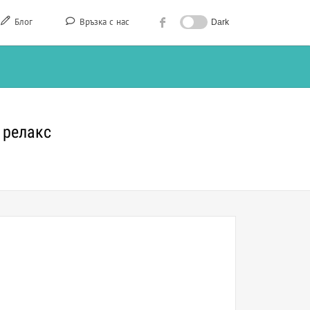
Блог
Връзка с нас
Dark
 релакс