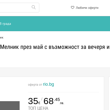
Любими оферти
В града
ик
 Мелник през май с възможност за вечеря и
rio.bg
оферта от
35
68
/
.45
€
лв.
ТОП ЦЕНА