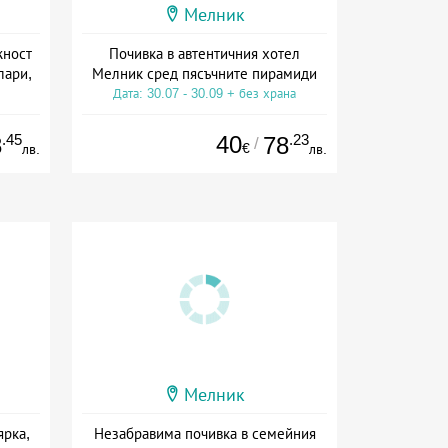
Мелник
жност
Почивка в автентичния хотел
лари,
Мелник сред пясъчните пирамиди
Дата: 30.07 - 30.09 + без храна
а
.45
40
.23
8
78
/
€
лв.
лв.
Мелник
ярка,
Незабравима почивка в семейния