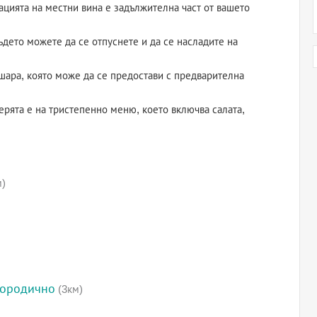
ацията на местни вина е задължителна част от вашето
ъдето можете да се отпуснете и да се насладите на
ошара, която може да се предостави с предварителна
ерята е на тристепенно меню, което включва салата,
м)
городично
(3км)