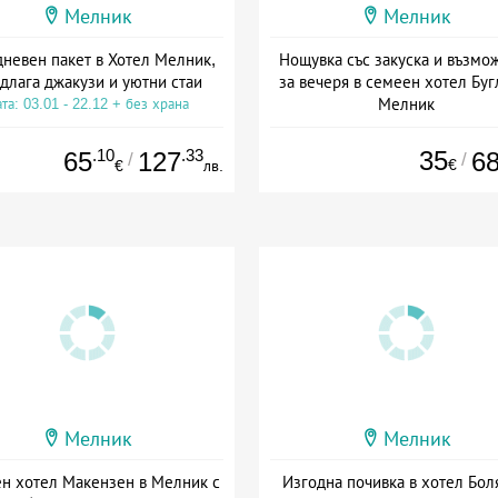
Мелник
Мелник
невен пакет в Хотел Мелник,
Нощувка със закуска и възмо
длага джакузи и уютни стаи
за вечеря в семеен хотел Буг
Мелник
та: 03.01 - 22.12 + без храна
Дата: 02.07 - 17.08 + закуск
.10
.33
35
65
127
6
/
/
€
€
лв.
Мелник
Мелник
н хотел Макензен в Мелник с
Изгодна почивка в хотел Бол