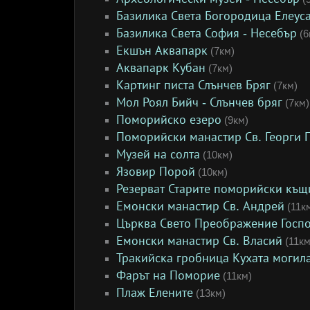
Базилика Света Богородица Елеус
Базилика Света София - Несебър
(6
Екшън Аквапарк
(7км)
Аквапарк Кубан
(7км)
Картинг писта Слънчев Бряг
(7км)
Мол Роял Бийч - Слънчев бряг
(7км)
Поморийско езеро
(9км)
Поморийски манастир Св. Георги
Музей на солта
(10км)
Язовир Порой
(10км)
Резерват Старите поморийски къщ
Емонски манастир Св. Андрей
(11к
Църква Свето Преображение Госп
Емонски манастир Св. Власий
(11км
Тракийска гробница Кухата могил
Фарът на Поморие
(11км)
Плаж Елените
(13км)