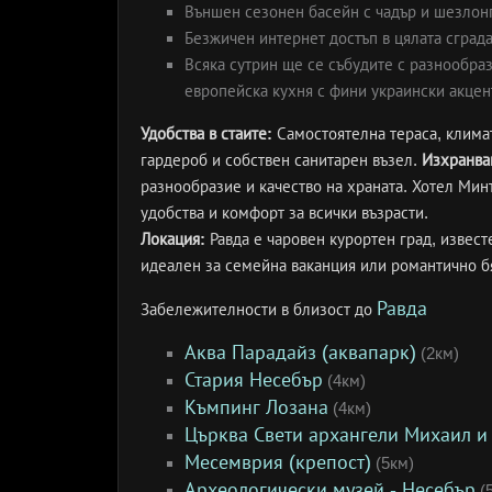
Външен сезонен басейн с чадър и шезлонг
Безжичен интернет достъп в цялата сграда
Всяка сутрин ще се събудите с разнообраз
европейска кухня с фини украински акцен
Удобства в стаите:
Самостоятелна тераса, климат
гардероб и собствен санитарен възел.
Изхранва
разнообразие и качество на храната. Хотел Мин
удобства и комфорт за всички възрасти.
Локация:
Равда е чаровен курортен град, извест
идеален за семейна ваканция или романтично б
Равда
Забележителности в близост до
Аква Парадайз (аквапарк)
(2км)
Стария Несебър
(4км)
Къмпинг Лозана
(4км)
Църква Свети архангели Михаил и 
Месемврия (крепост)
(5км)
Археологически музей - Несебър
(