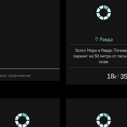
Равда
Хотел Мари в Равда: Почивк
паркинг на 50 метра от пясъ
плаж
Дата: 08.07 - 30.09 + без хра
18
3
/
ално предложение
€