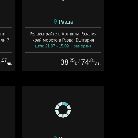
Равда
нти
Релаксирайте в Арт вила Розалия
или 7
край морето в Равда, България
Дата: 21.07 - 15.09 + без храна
.97
.25
.81
6
38
74
/
лв.
€
лв.