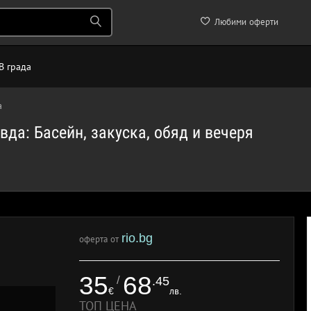
Любими оферти
В града
а
вда: Басейн, закуска, обяд и вечеря
rio.bg
оферта от
35
68
/
.45
€
лв.
ТОП ЦЕНА