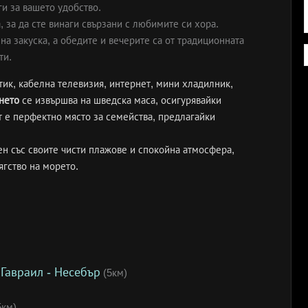
и за вашето удобство.
, за да сте винаги свързани с любимите си хора.
на закуска, а обедите и вечерите са от традиционната
ти.
ик, кабелна телевизия, интернет, мини хладилник,
нето
се извършва на шведска маса, осигурявайки
т е перфектно място за семейства, предлагайки
ен със своите чисти плажове и спокойна атмосфера,
ягство на морето.
Гавраил - Несебър
(5км)
5км)