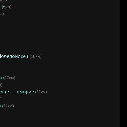
а
(6км)
км)
 Победоносец
(10км)
и
(10км)
м)
одне - Поморие
(11км)
)
а
(11км)