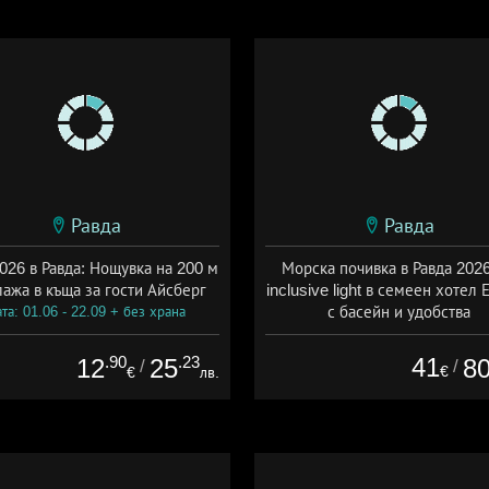
Равда
Равда
026 в Равда: Нощувка на 200 м
Морска почивка в Равда 2026:
лажа в къща за гости Айсберг
inclusive light в семеен хотел 
с басейн и удобства
та: 01.06 - 22.09 + без храна
Дата: 01.07 - 30.09 + all inclus
.90
.23
41
12
25
8
/
/
€
€
лв.