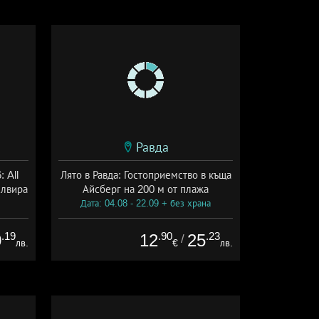
Равда
 All
Лято в Равда: Гостоприемство в къща
Елвира
Айсберг на 200 м от плажа
Дата: 04.08 - 22.09 + без храна
ive
.19
.90
.23
0
12
25
/
лв.
€
лв.