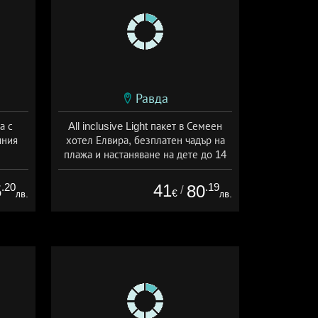
Равда
а с
All inclusive Light пакет в Семеен
чния
хотел Елвира, безплатен чадър на
плажа и настаняване на дете до 14
години
на
Дата: 01.06 - 30.09 + all inclusive
.20
41
.19
5
80
/
€
лв.
лв.