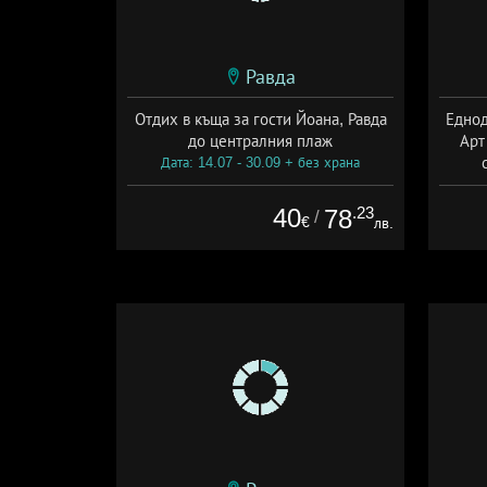
Равда
Отдих в къща за гости Йоана, Равда
Еднод
до централния плаж
Арт
Дата: 14.07 - 30.09 + без храна
Да
40
.23
78
/
€
лв.