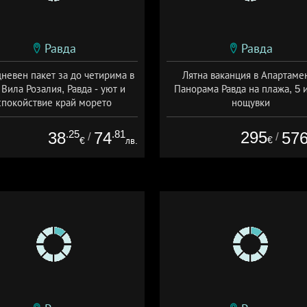
Равда
Равда
невен пакет за до четирима в
Лятна ваканция в Апартаме
 Вила Розалия, Равда - уют и
Панорама Равда на плажа, 5 
спокойствие край морето
нощувки
та: 01.06 - 15.09 + без храна
+ без храна
.25
.81
295
38
74
57
/
/
€
€
лв.