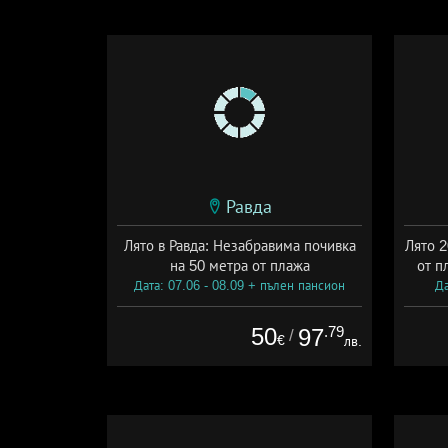
Равда
Лято в Равда: Незабравима почивка
Лято 2
на 50 метра от плажа
от п
Дата: 07.06 - 08.09 + пълен пансион
Да
50
.79
97
/
€
лв.