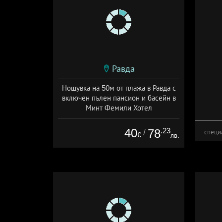
Равда
Нощувка на 50м от плажа в Равда с
включен пълен пансион и басейн в
Минт Фемили Хотел
Дата: 07.06 - 08.09 + пълен пансион
40
.23
78
/
специ
€
лв.