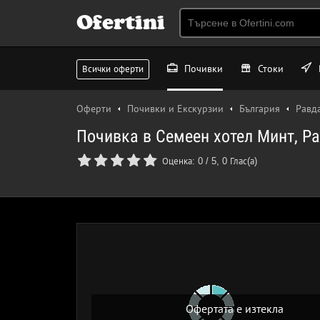
Ofertini
Почивки
Стоки
Всички оферти
Оферти
Почивки и Екскурзии
България
Равд
Почивка в Семеен хотел Минт, Ра
Оценка:
0
/
5
,
0
Глас(а)
Офертата е изтекла