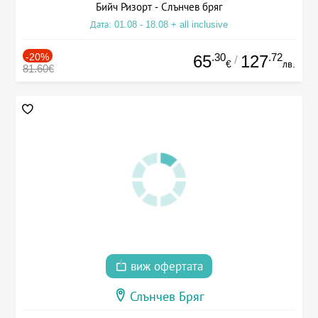
Бийч Ризорт - Слънчев бряг
Дата: 01.08 - 18.08 + all inclusive
-20%
.30
.72
65
127
/
€
лв.
81.60€
виж офертата
Слънчев Бряг