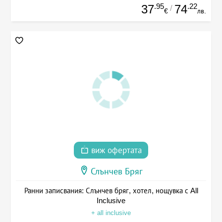
.95
.22
37
74
/
€
лв.
виж офертата
Слънчев Бряг
Ранни записвания: Слънчев бряг, хотел, нощувка с All
Inclusive
+ all inclusive