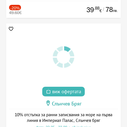
-20%
.88
78
39
/
лв.
€
49.60€
виж офертата
Слънчев Бряг
10% отстъпка за ранни записвания за море на първа
линия в Империал Палас, Слънчев бряг