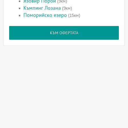
Язовир Порой
(9км)
Къмпинг Лозана
(9км)
Поморийско езеро
(15км)
КЪМ ОФЕРТАТА