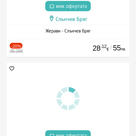
виж офертата
Слънчев Бряг
Жерави - Слънчев бряг
-20%
.12
55
28
/
лв.
€
35.28€
виж офертата