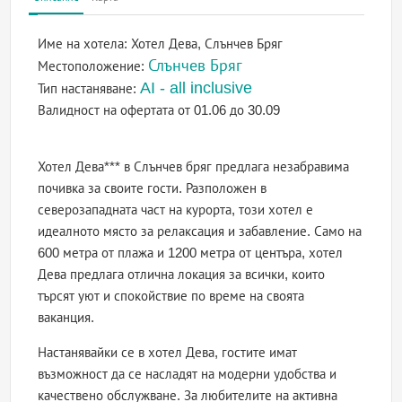
Име на хотела:
Хотел Дева, Слънчев Бряг
Слънчев Бряг
Местоположение:
AI - all inclusive
Тип настаняване:
Валидност на офертата
от 01.06 до 30.09
Хотел Дева*** в Слънчев бряг предлага незабравима
почивка за своите гости. Разположен в
северозападната част на курорта, този хотел е
идеалното място за релаксация и забавление. Само на
600 метра от плажа и 1200 метра от центъра, хотел
Дева предлага отлична локация за всички, които
търсят уют и спокойствие по време на своята
ваканция.
Настанявайки се в хотел Дева, гостите имат
възможност да се насладят на модерни удобства и
качествено обслужване. За любителите на активна