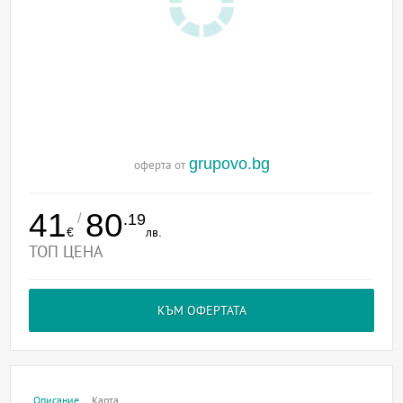
grupovo.bg
оферта от
41
80
/
.19
€
лв.
ТОП ЦЕНА
КЪМ ОФЕРТАТА
Описание
Карта