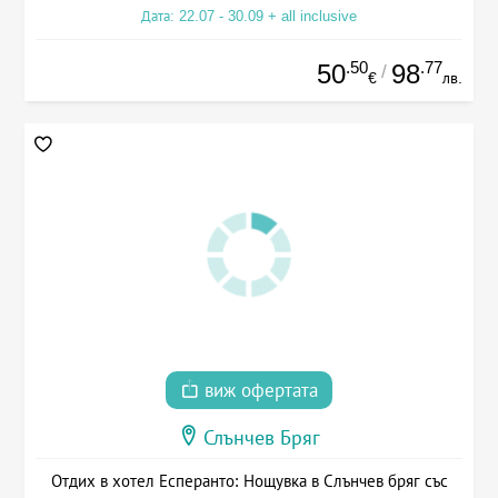
Дата: 22.07 - 30.09 + all inclusive
.50
.77
50
98
/
€
лв.
виж офертата
Слънчев Бряг
Отдих в хотел Есперанто: Нощувка в Слънчев бряг със