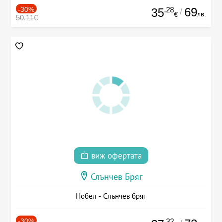
-30%
.28
69
35
/
лв.
€
50.11€
виж офертата
Слънчев Бряг
Нобел - Слънчев бряг
-30%
.32