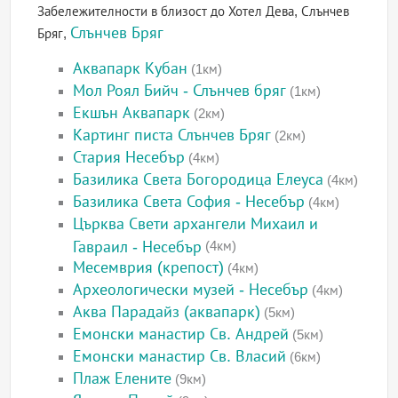
Забележителности в близост до Хотел Дева, Слънчев
Слънчев Бряг
Бряг,
Аквапарк Кубан
(1км)
Мол Роял Бийч - Слънчев бряг
(1км)
Екшън Аквапарк
(2км)
Картинг писта Слънчев Бряг
(2км)
Стария Несебър
(4км)
Базилика Света Богородица Елеуса
(4км)
Базилика Света София - Несебър
(4км)
Църква Свети архангели Михаил и
Гавраил - Несебър
(4км)
Месемврия (крепост)
(4км)
Археологически музей - Несебър
(4км)
Аква Парадайз (аквапарк)
(5км)
Емонски манастир Св. Андрей
(5км)
Емонски манастир Св. Власий
(6км)
Плаж Елените
(9км)