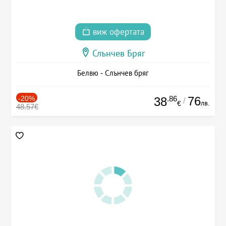
виж офертата
Слънчев Бряг
Белвю - Слънчев бряг
-20%
.86
76
38
/
лв.
€
48.57€