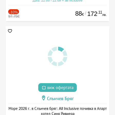
Дата: 22.05 - 22.09 + all inclusive
-10%
88
.11
172
/
€
лв.
97.75€
виж офертата
Слънчев Бряг
Море 2026 г. в Слънчев бряг: All Inclusive почивка в Апарт
хотел Синя Ривиера