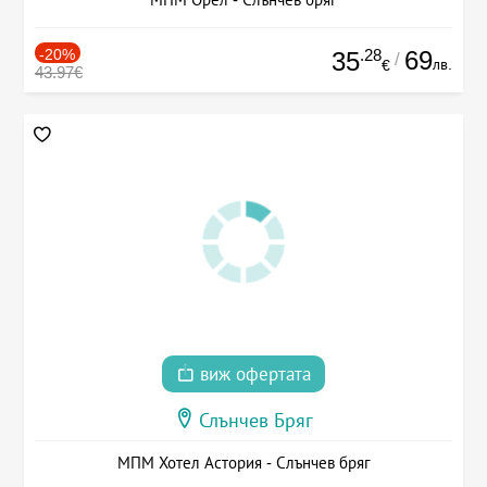
-20%
.28
69
35
/
лв.
€
43.97€
виж офертата
Слънчев Бряг
МПМ Хотел Астория - Слънчев бряг