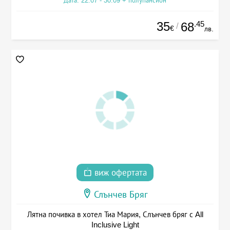
Дата: 22.07 - 30.09 + полупансион
35
.45
68
/
€
лв.
виж офертата
Слънчев Бряг
Лятна почивка в хотел Тиа Мария, Слънчев бряг с All
Inclusive Light