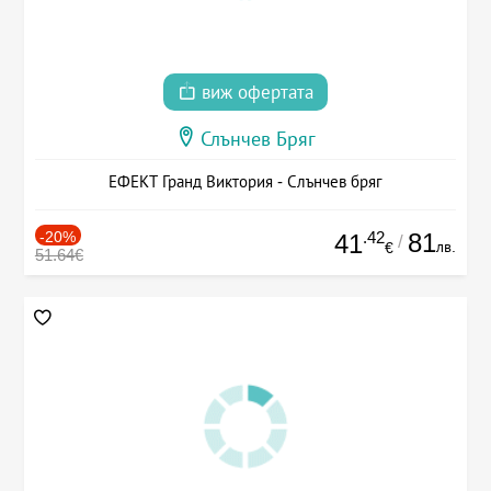
виж офертата
Слънчев Бряг
ЕФЕКТ Гранд Виктория - Слънчев бряг
-20%
.42
81
41
/
лв.
€
51.64€