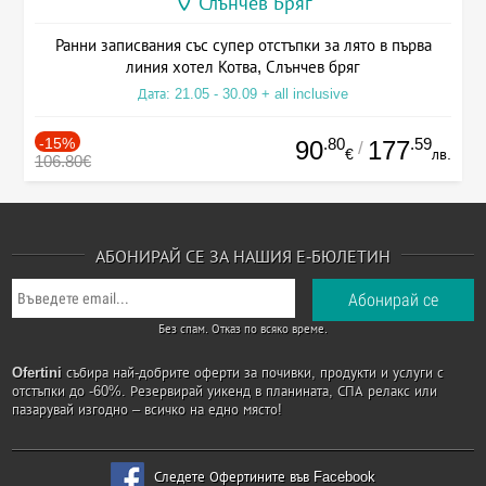
Слънчев Бряг
Ранни записвания със супер отстъпки за лято в първа
линия хотел Котва, Слънчев бряг
Дата: 21.05 - 30.09 + all inclusive
-15%
.80
.59
90
177
/
€
лв.
106.80€
АБОНИРАЙ СЕ ЗА НАШИЯ Е-БЮЛЕТИН
Без спам. Отказ по всяко време.
Ofertini
събира най-добрите оферти за почивки, продукти и услуги с
отстъпки до -60%. Резервирай уикенд в планината, СПА релакс или
пазарувай изгодно – всичко на едно място!
Следете Офертините във Facebook