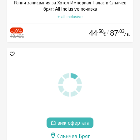
Ранни записвания за Хотел Империал Палас в Слънчев
бряг: All Inclusive почивка
+ all inclusive
-10%
.50
.03
44
87
/
€
лв.
49.40€
виж офертата
Слънчев Бряг