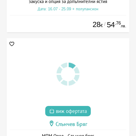
закуска и опция за допълнителни ястия
Дата: 16.07 - 25.09 + полупансион
28
.76
54
/
€
лв.
виж офертата
Слънчев Бряг
МПМ Орел - Слънчев бряг