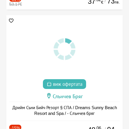
73
37
/
лв.
€
53.17€
виж офертата
Слънчев Бряг
Дрийм Съни Бийч Резорт § СПА / Dreams Sunny Beach
Resort and Spa / - Слънчев бряг
-15%
.06