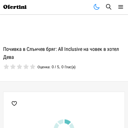
Почивки
Стоки
В града
Всички оферти
Ofertini
Почивка в Слънчев бряг: All Inclusive на човек в хотел
Дева
Оценка:
0
/
5
,
0
Глас(а)