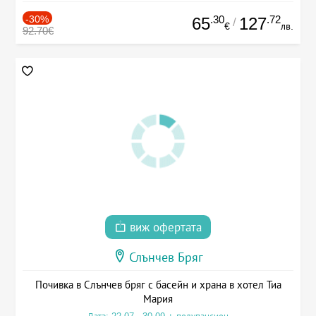
-30%
.30
.72
65
127
/
€
лв.
92.70€
виж офертата
Слънчев Бряг
Почивка в Слънчев бряг с басейн и храна в хотел Тиа
Мария