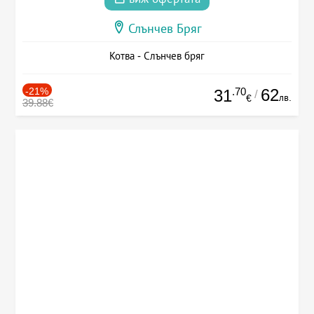
Слънчев Бряг
Котва - Слънчев бряг
-21%
.70
62
31
/
лв.
€
39.88€