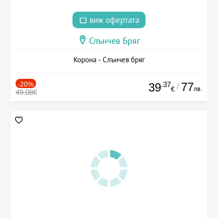
виж офертата
Слънчев Бряг
Корона - Слънчев бряг
-20%
.37
77
39
/
лв.
€
49.08€