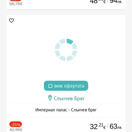
94
48
/
лв.
€
56.75€
виж офертата
Слънчев Бряг
Империал палас - Слънчев бряг
-25%
.21
63
32
/
лв.
€
42.95€