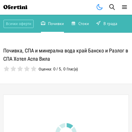
Ofertini
Почивки
Стоки
В града
Всички оферти
Почивка, СПА и минерална вода край Банско и Разлог в
СПА Хотел Аспа Вила
Оценка:
0
/
5
,
0
Глас(а)