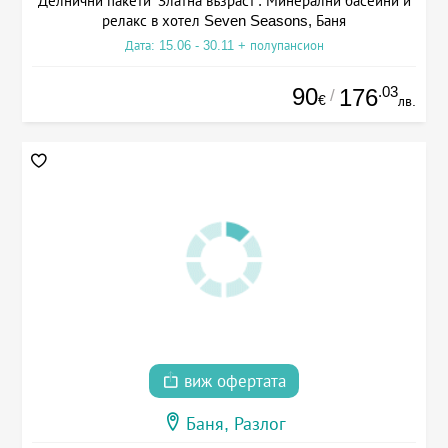
Делнични пакети 'Златна възраст': Минерални басейни и
релакс в хотел Seven Seasons, Баня
Дата: 15.06 - 30.11 + полупансион
90
.03
176
/
€
лв.
виж офертата
Баня, Разлог