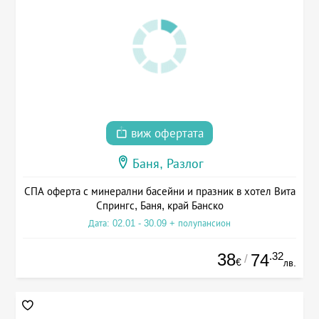
виж офертата
Баня, Разлог
СПА оферта с минерални басейни и празник в хотел Вита
Спрингс, Баня, край Банско
Дата: 02.01 - 30.09 + полупансион
38
.32
74
/
€
лв.