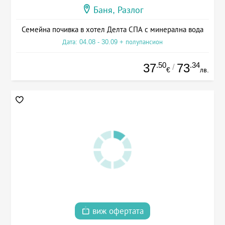
Баня, Разлог
Семейна почивка в хотел Делта СПА с минерална вода
Дата: 04.08 - 30.09 + полупансион
.50
.34
37
73
/
€
лв.
виж офертата