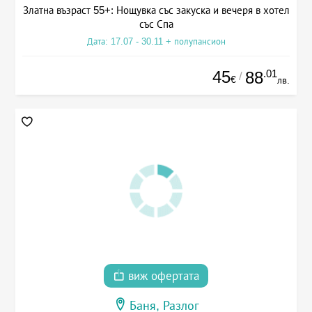
Златна възраст 55+: Нощувка със закуска и вечеря в хотел
със Спа
Дата: 17.07 - 30.11 + полупансион
45
.01
88
/
€
лв.
виж офертата
Баня, Разлог