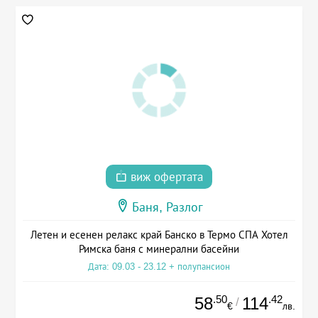
виж офертата
Баня, Разлог
Летен и есенен релакс край Банско в Термо СПА Хотел
Римска баня с минерални басейни
Дата: 09.03 - 23.12 + полупансион
.50
.42
58
114
/
€
лв.