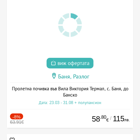
виж офертата
Баня, Разлог
Пролетна почивка във Вила Виктория Термал, с. Баня, до
Банско
Дата: 23.03 - 31.08 + полупансион
-8%
.80
115
58
/
лв.
€
63.91€