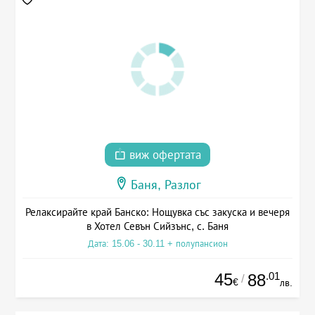
виж офертата
Баня, Разлог
Релаксирайте край Банско: Нощувка със закуска и вечеря
в Хотел Севън Сийзънс, с. Баня
Дата: 15.06 - 30.11 + полупансион
45
.01
88
/
€
лв.