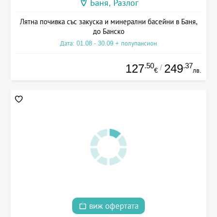
Баня, Разлог
Лятна почивка със закуска и минерални басейни в Баня,
до Банско
Дата: 01.08 - 30.09 + полупансион
.50
.37
127
249
/
€
лв.
виж офертата