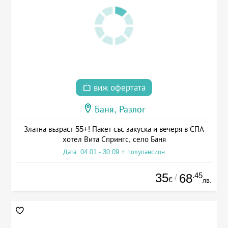
виж офертата
Баня, Разлог
Златна възраст 55+! Пакет със закуска и вечеря в СПА
хотел Вита Спрингс, село Баня
Дата: 04.01 - 30.09 + полупансион
35
.45
68
/
€
лв.