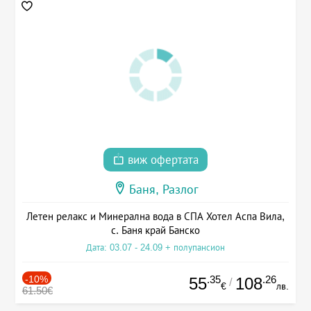
виж офертата
Баня, Разлог
Летен релакс и Минерална вода в СПА Хотел Аспа Вила,
с. Баня край Банско
Дата: 03.07 - 24.09 + полупансион
-10%
.35
.26
55
108
/
€
лв.
61.50€