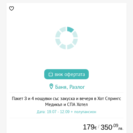
виж офертата
Баня, Разлог
Пакет 3 и 4 нощувки със закуска и вечеря в Хот Спрингс
Медикъл и СПА Хотел
Дата: 19.07 - 12.09 + полупансион
179
.09
350
/
€
лв.