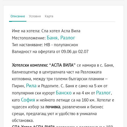
Описание
Условия
Карта
Име на хотела:
Спа хотел Аспа Вила
Баня, Разлог
Местоположение:
Тип настаняване:
HB - полупансион
Валидност на офертата
от 09.06 до 02.07
Хотелски комплекс “АСПА ВИЛА”
се намира в с. Баня,
балнеоцентър в централната част на Разложката
котловина, между три големи български планини –
Рила
Пирин,
и Родопите. С. Баня е само на 5 км от
Банско
Разлог
популярния ски курорт
и на 4 км от
,
София
като
и нейното летище са на 160 км. Хотелът е
чудесен избор за
почивка
, развлечения и бизнес
срещи, предлагащ уют и удобство в уникална
обстановка.