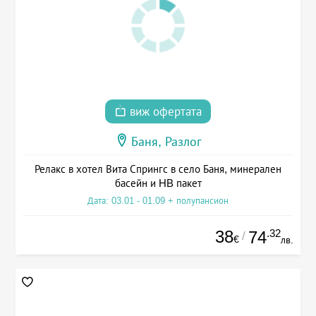
виж офертата
Баня, Разлог
Релакс в хотел Вита Спрингс в село Баня, минерален
басейн и HB пакет
Дата: 03.01 - 01.09 + полупансион
38
.32
74
/
€
лв.