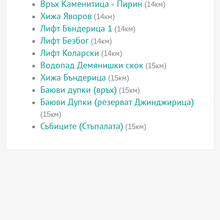
Връх Каменитица - Пирин
(14км)
Хижа Яворов
(14км)
Лифт Бъндерица 1
(14км)
Лифт Безбог
(14км)
Лифт Коларски
(14км)
Водопад Демянишки скок
(15км)
Хижа Бъндерица
(15км)
Баюви дупки (връх)
(15км)
Баюви Дупки (резерват Джинджирица)
(15км)
Събиците (Стъпалата)
(15км)