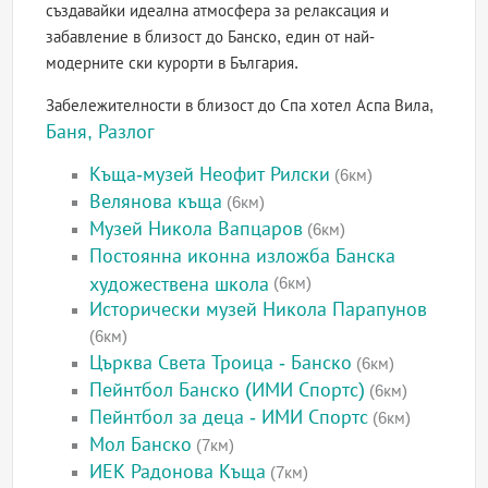
създавайки идеална атмосфера за релаксация и
забавление в близост до Банско, един от най-
модерните ски курорти в България.
Забележителности в близост до Спа хотел Аспа Вила,
Баня, Разлог
Къща-музей Неофит Рилски
(6км)
Велянова къща
(6км)
Музей Никола Вапцаров
(6км)
Постоянна иконна изложба Банска
художествена школа
(6км)
Исторически музей Никола Парапунов
(6км)
Църква Света Троица - Банско
(6км)
Пейнтбол Банско (ИМИ Спортс)
(6км)
Пейнтбол за деца - ИМИ Спортс
(6км)
Мол Банско
(7км)
ИЕК Радонова Къща
(7км)