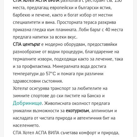
СПА Хотел АСПА ВИЛА
разполага с ресторант със 150
места, предлагащ европейски и български ястия,
барбекю и печене, както и богат избор от местни
специалитети и вина. Просторната тераса разкрива
приказна гледка към планината. Лоби барът с 40 места
предлага напитки за всеки вкус.
СПА центърът
е модерно оборудван, предоставяйки
разнообразие от водни процедури, благодарение на
термалните извори, подходящи както за лечение, така
и за профилактика. Минералната вода достига
температури до 57°C и помага при различни
здравословни състояния.
Хотелът осигурява транспорт за любителите на
зимните спортове до ски пистите на Банско и
Добринище
. Живописната околност предлага
уникални възможности за
екотуризъм
, алпинизъм и
насладата от чистата природа и автентичния бит на
населението.
СПА Хотел АСПА ВИЛА съчетава комфорт и природа,