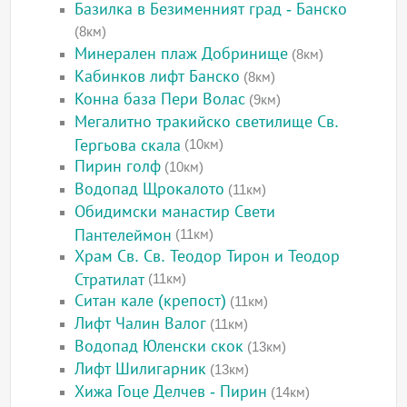
Базилка в Безименният град - Банско
(8км)
Минерален плаж Добринище
(8км)
Кабинков лифт Банско
(8км)
Конна база Пери Волас
(9км)
Мегалитно тракийско светилище Св.
Гергьова скала
(10км)
Пирин голф
(10км)
Водопад Щрокалото
(11км)
Обидимски манастир Свети
Пантелеймон
(11км)
Храм Св. Св. Теодор Тирон и Теодор
Стратилат
(11км)
Ситан кале (крепост)
(11км)
Лифт Чалин Валог
(11км)
Водопад Юленски скок
(13км)
Лифт Шилигарник
(13км)
Хижа Гоце Делчев - Пирин
(14км)