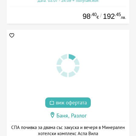
Дата: 03.07 - 24.09 + полупансион
.40
.45
98
192
/
€
лв.
виж офертата
Баня, Разлог
СПА почивка за двама със закуска и вечеря в Минерален
хотелски комплекс Аспа Вила