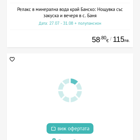
Релакс в минерална вода край Банско: Нощувка със
закуска и вечеря в с. Баня
Дата: 27.07 - 31.08 + полупансион
.80
115
58
/
лв.
€
виж офертата