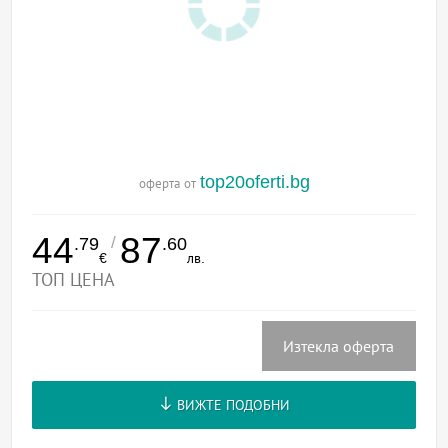
top20oferti.bg
оферта от
44
87
/
.79
.60
€
лв.
ТОП ЦЕНА
Изтекла оферта
ВИЖТЕ ПОДОБНИ