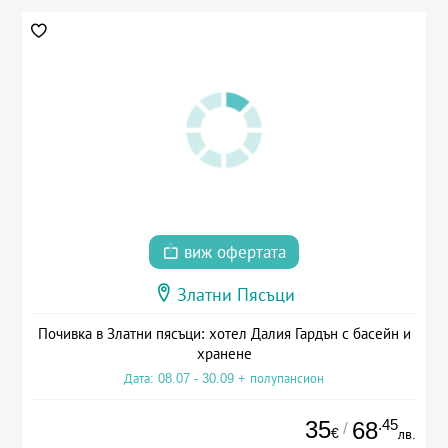
виж офертата
Златни Пясъци
Почивка в Златни пясъци: хотел Далия Гардън с басейн и
хранене
Дата: 08.07 - 30.09 + полупансион
35
.45
68
/
€
лв.