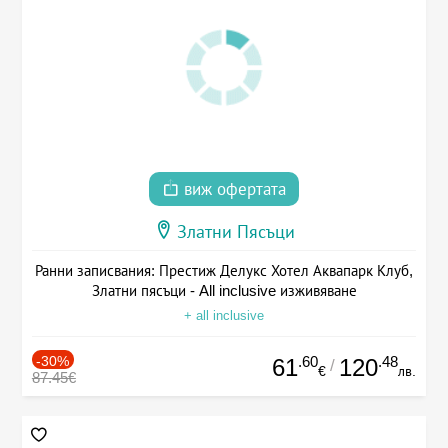
виж офертата
Златни Пясъци
Ранни записвания: Престиж Делукс Хотел Аквапарк Клуб,
Златни пясъци - All inclusive изживяване
+ all inclusive
-30%
.60
.48
61
120
/
€
лв.
87.45€