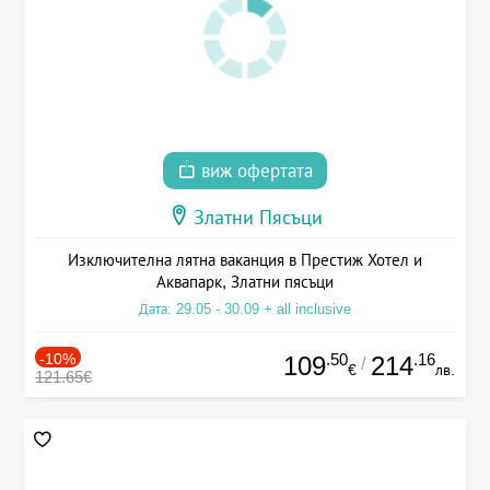
виж офертата
Златни Пясъци
Изключителна лятна ваканция в Престиж Хотел и
Аквапарк, Златни пясъци
Дата: 29.05 - 30.09 + all inclusive
-10%
.50
.16
109
214
/
€
лв.
121.65€