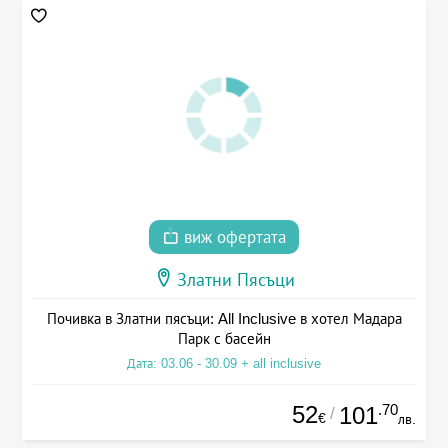
виж офертата
Златни Пясъци
Почивка в Златни пясъци: All Inclusive в хотел Мадара
Парк с басейн
Дата: 03.06 - 30.09 + all inclusive
52
.70
101
/
€
лв.