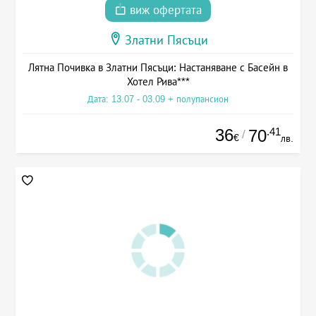
виж офертата
Златни Пясъци
Лятна Почивка в Златни Пясъци: Настаняване с Басейн в
Хотел Рива***
Дата: 13.07 - 03.09 + полупансион
36
.41
70
/
€
лв.