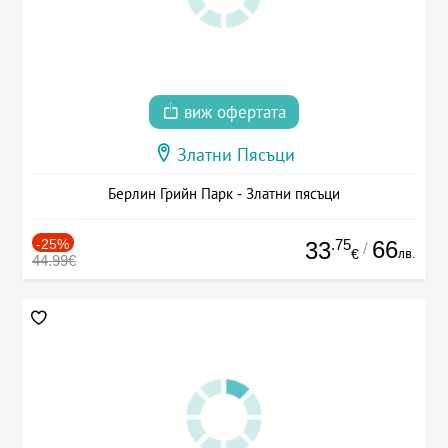
виж офертата
Златни Пясъци
Берлин Грийн Парк - Златни пясъци
-25%
.75
66
33
/
лв.
€
44.99€