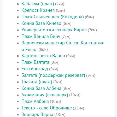
Кабакум (плаж)
(4км)
Крепост Кранея
(5км)
Плаж Слънчев ден (Кокодива)
(6км)
Конна база Кичево
(6км)
Университетски екопарк Варна
(7км)
Плаж Ванила Бийч
(7км)
Варненски манастир Св. св. Константин
и Елена
(8км)
Картинг писта Варна
(9км)
Плаж Балтата
(9км)
Евксиноград
(9км)
Балтата (поддържан резерват)
(9км)
Траката (плаж)
(9км)
Конна база Албена
(9км)
Аквамания (аквапарк)
(10км)
Плаж Албена
(10км)
Текето - село Оброчище
(12км)
Зоопарк Варна
(13км)