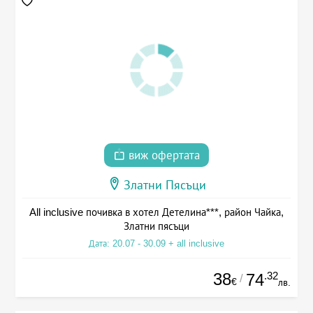
виж офертата
Златни Пясъци
All inclusive почивка в хотел Детелина***, район Чайка,
Златни пясъци
Дата: 20.07 - 30.09 + all inclusive
38
.32
74
/
€
лв.