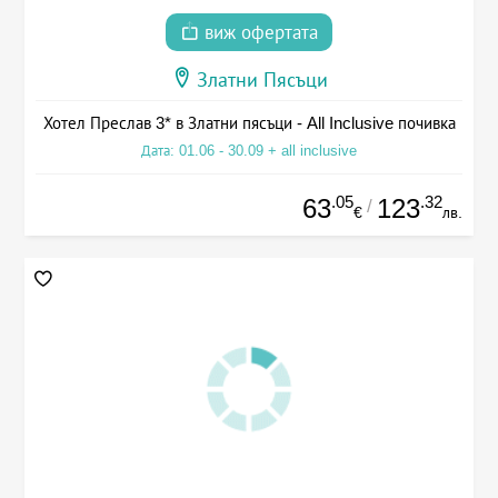
виж офертата
Златни Пясъци
Хотел Преслав 3* в Златни пясъци - All Inclusive почивка
Дата: 01.06 - 30.09 + all inclusive
.05
.32
63
123
/
€
лв.