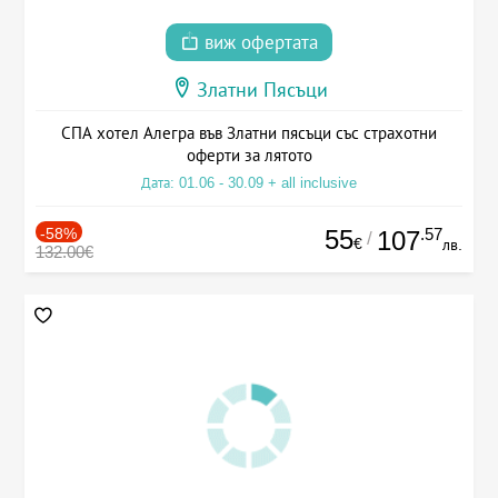
виж офертата
Златни Пясъци
СПА хотел Алегра във Златни пясъци със страхотни
оферти за лятото
Дата: 01.06 - 30.09 + all inclusive
-58%
55
.57
107
/
€
лв.
132.00€