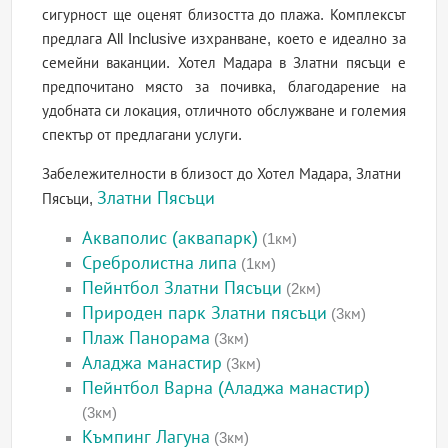
сигурност ще оценят близостта до плажа. Комплексът
предлага All Inclusive изхранване, което е идеално за
семейни ваканции. Хотел Мадара в Златни пясъци е
предпочитано място за почивка, благодарение на
удобната си локация, отличното обслужване и големия
спектър от предлагани услуги.
Забележителности в близост до Хотел Мадара, Златни
Златни Пясъци
Пясъци,
Акваполис (аквапарк)
(1км)
Сребролистна липа
(1км)
Пейнтбол Златни Пясъци
(2км)
Природен парк Златни пясъци
(3км)
Плаж Панорама
(3км)
Аладжа манастир
(3км)
Пейнтбол Варна (Аладжа манастир)
(3км)
Къмпинг Лагуна
(3км)