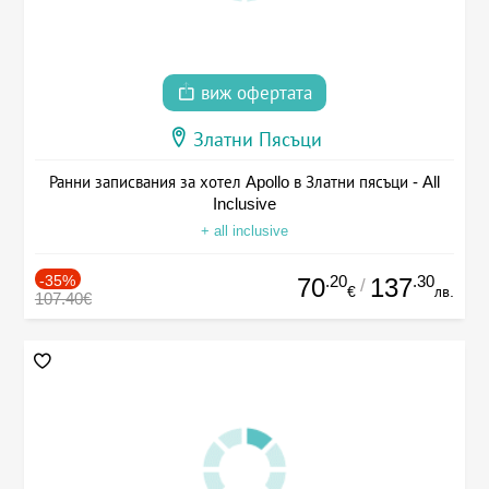
виж офертата
Златни Пясъци
Ранни записвания за хотел Apollo в Златни пясъци - All
Inclusive
+ all inclusive
-35%
.20
.30
70
137
/
€
лв.
107.40€