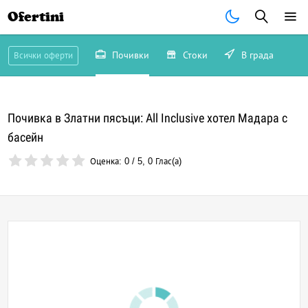
Ofertini
Почивки
Стоки
В града
Всички оферти
Почивка в Златни пясъци: All Inclusive хотел Мадара с
басейн
Оценка:
0
/
5
,
0
Глас(а)