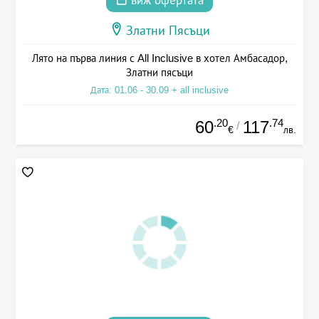
виж офертата
Златни Пясъци
Лято на първа линия с All Inclusive в хотел Амбасадор,
Златни пясъци
Дата: 01.06 - 30.09 + all inclusive
.20
.74
60
117
/
€
лв.