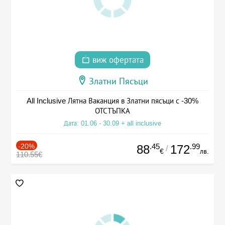
виж офертата
Златни Пясъци
All Inclusive Лятна Ваканция в Златни пясъци с -30%
ОТСТЪПКА
Дата: 01.06 - 30.09 + all inclusive
-20%
.45
.99
88
172
/
€
лв.
110.55€