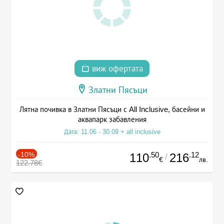
виж офертата
Златни Пясъци
Лятна почивка в Златни Пясъци с All Inclusive, басейни и
аквапарк забавления
Дата: 11.06 - 30.09 + all inclusive
-10%
.50
.12
110
216
/
€
лв.
122.78€