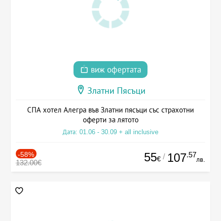
виж офертата
Златни Пясъци
СПА хотел Алегра във Златни пясъци със страхотни
оферти за лятото
Дата: 01.06 - 30.09 + all inclusive
-58%
55
.57
107
/
€
лв.
132.00€