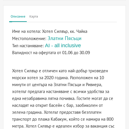
Описание
Карта
Име на хотела:
Хотел Силвър, кк. Чайка
Златни Пясъци
Местоположение:
AI - all inclusive
Тип настаняване:
Валидност на офертата
от 01.06 до 30.09
Хотел Силвър е отличен като най-добър тризведен
морски хотел за 2020 година. Разположен на 10
минути от центъра на Златни Пясъци и Ривиера,
хотелът предлага настаняване с всички удобства за
една незабравима лятна почивка. Гостите могат да се
насладят на открит басейн с бар, заобиколен от
зелена градина. Хотелът предоставя безплатен
транспорт до плажа Кабакум, който се намира на 800
метра. Хотел Силвър е идеален избор за ваканция със