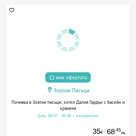
виж офертата
Златни Пясъци
Почивка в Златни пясъци: хотел Далия Гардън с басейн и
хранене
Дата: 08.07 - 30.09 + полупансион
35
.45
68
/
€
лв.