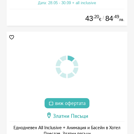
Дата: 28.05 - 30.09 + all inclusive
.20
.49
43
84
/
€
лв.
виж офертата
Златни Пясъци
Еднодневен All Inclusive + Анимация и Басейн в Хотел
Преслав, Златни пясъци