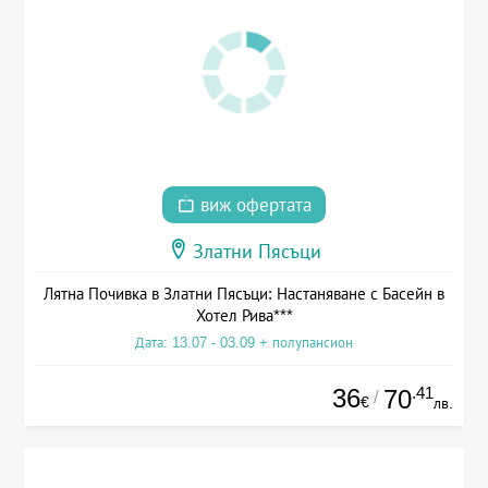
виж офертата
Златни Пясъци
Лятна Почивка в Златни Пясъци: Настаняване с Басейн в
Хотел Рива***
Дата: 13.07 - 03.09 + полупансион
36
.41
70
/
€
лв.