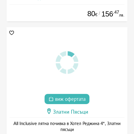
80
.47
156
/
€
лв.
виж офертата
Златни Пясъци
All Inclusive лятна почивка в Хотел Реджина 4*, Златни
пясъци