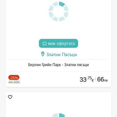
виж офертата
Златни Пясъци
Берлин Грийн Парк - Златни пясъци
-25%
.75
66
33
/
лв.
€
44.99€