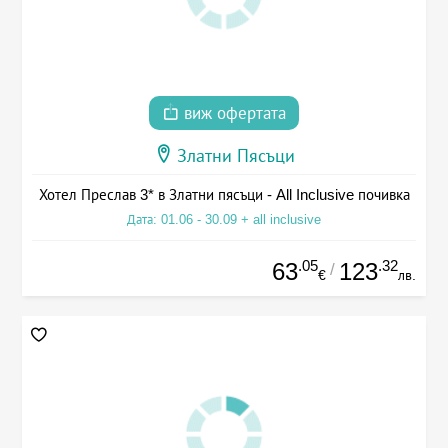
виж офертата
Златни Пясъци
Хотел Преслав 3* в Златни пясъци - All Inclusive почивка
Дата: 01.06 - 30.09 + all inclusive
.05
.32
63
123
/
€
лв.