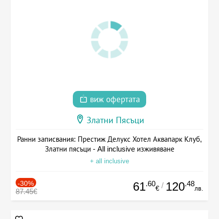
виж офертата
Златни Пясъци
Ранни записвания: Престиж Делукс Хотел Аквапарк Клуб,
Златни пясъци - All inclusive изживяване
+ all inclusive
-30%
.60
.48
61
120
/
€
лв.
87.45€