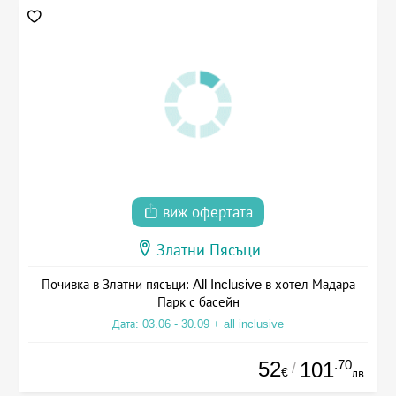
виж офертата
Златни Пясъци
Почивка в Златни пясъци: All Inclusive в хотел Мадара
Парк с басейн
Дата: 03.06 - 30.09 + all inclusive
52
.70
101
/
€
лв.