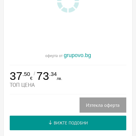
grupovo.bg
оферта от
37
73
/
.50
.34
€
лв.
ТОП ЦЕНА
Изтекла оферта
ВИЖТЕ ПОДОБНИ