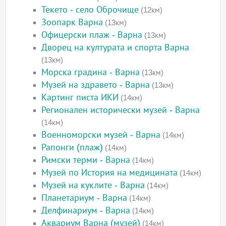
Текето - село Оброчище
(12км)
Зоопарк Варна
(13км)
Офицерски плаж - Варна
(13км)
Дворец на културата и спорта Варна
(13км)
Морска градина - Варна
(13км)
Музей на здравето - Варна
(13км)
Картинг писта ИКИ
(14км)
Регионален исторически музей - Варна
(14км)
Военноморски музей - Варна
(14км)
Рапонги (плаж)
(14км)
Римски терми - Варна
(14км)
Музей по История на медицината
(14км)
Музей на куклите - Варна
(14км)
Планетариум - Варна
(14км)
Делфинариум - Варна
(14км)
Аквариум Варна (музей)
(14км)