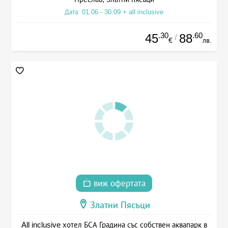
Дата: 01.06 - 30.09 + all inclusive
.30
.60
45
88
/
€
лв.
виж офертата
Златни Пясъци
All inclusive хотел БСА Градина със собствен аквапарк в