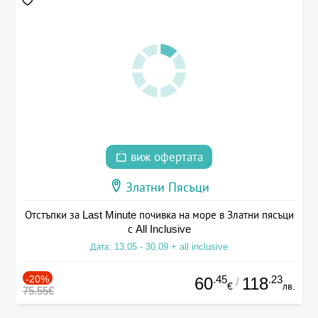
виж офертата
Златни Пясъци
Отстъпки за Last Minute почивка на море в Златни пясъци
с All Inclusive
Дата: 13.05 - 30.09 + all inclusive
-20%
.45
.23
60
118
/
€
лв.
75.55€