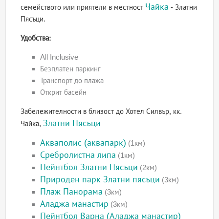
Чайка
семейството или приятели в местност
- Златни
Пясъци.
Удобства:
All Inclusive
Безплатен паркинг
Транспорт до плажа
Открит басейн
Забележителности в близост до Хотел Силвър, кк.
Златни Пясъци
Чайка,
Акваполис (аквапарк)
(1км)
Сребролистна липа
(1км)
Пейнтбол Златни Пясъци
(2км)
Природен парк Златни пясъци
(3км)
Плаж Панорама
(3км)
Аладжа манастир
(3км)
Пейнтбол Варна (Аладжа манастир)