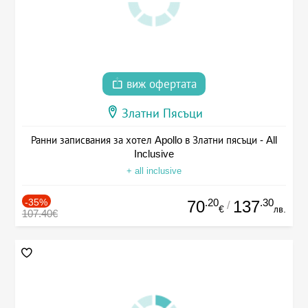
виж офертата
Златни Пясъци
Ранни записвания за хотел Apollo в Златни пясъци - All
Inclusive
+ all inclusive
-35%
.20
.30
70
137
/
€
лв.
107.40€