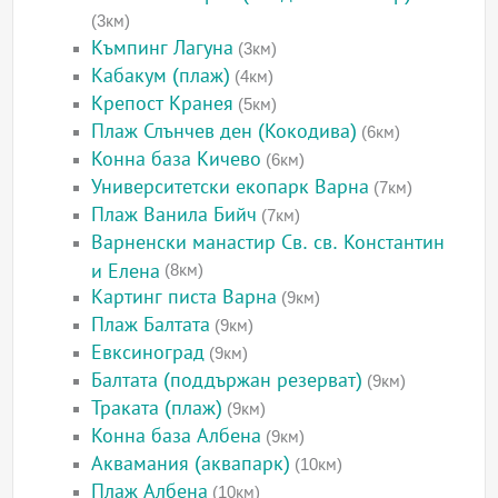
(3км)
Къмпинг Лагуна
(3км)
Кабакум (плаж)
(4км)
Крепост Кранея
(5км)
Плаж Слънчев ден (Кокодива)
(6км)
Конна база Кичево
(6км)
Университетски екопарк Варна
(7км)
Плаж Ванила Бийч
(7км)
Варненски манастир Св. св. Константин
и Елена
(8км)
Картинг писта Варна
(9км)
Плаж Балтата
(9км)
Евксиноград
(9км)
Балтата (поддържан резерват)
(9км)
Траката (плаж)
(9км)
Конна база Албена
(9км)
Аквамания (аквапарк)
(10км)
Плаж Албена
(10км)