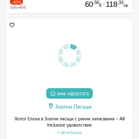
-40%
.50
.33
60
118
/
€
лв.
100.45€
виж офертата
Златни Пясъци
Хотел Елена в Златни пясъци с ранни записвания – All
Inclusive удоволствие
+ all inclusive