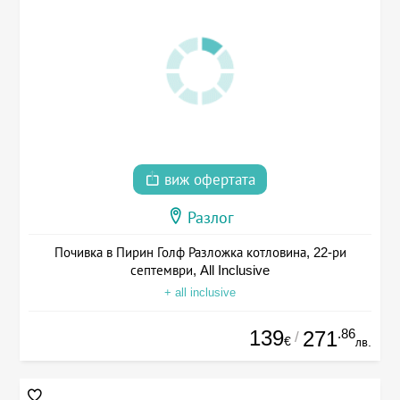
виж офертата
Разлог
Почивка в Пирин Голф Разложка котловина, 22-ри
септември, All Inclusive
+ all inclusive
139
.86
271
/
€
лв.