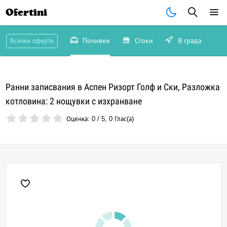
Ofertini
Почивки
Стоки
В града
Всички оферти
Ранни записвания в Аспен Ризорт Голф и Ски, Разложка
котловина: 2 нощувки с изхранване
Оценка:
0
/
5
,
0
Глас(а)