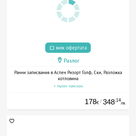
виж офертата
Разлог
Ранни записвания в Аспен Ризорт Голф, Ски, Разложка
котловина
+ пълен пансион
178
.14
348
/
€
лв.