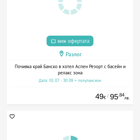
виж офертата
Разлог
Почивка край Банско в хотел Аспен Резорт с басейн и
релакс зона
Дата: 01.07 - 30.09 + полупансион
49
.84
95
/
€
лв.