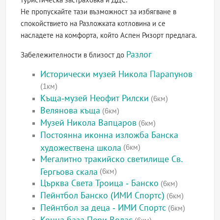
Не пропускайте тази възможност за избягване в
спокойствието на Разложката котловина и се
насладете на комфорта, който Аспен Ризорт предлага.
Разлог
Забележителности в близост до
Исторически музей Никола Парапунов
(1км)
Къща-музей Неофит Рилски
(6км)
Велянова къща
(6км)
Музей Никола Вапцаров
(6км)
Постоянна иконна изложба Банска
художествена школа
(6км)
Мегалитно тракийско светилище Св.
Гергьова скала
(6км)
Църква Света Троица - Банско
(6км)
Пейнтбол Банско (ИМИ Спортс)
(6км)
Пейнтбол за деца - ИМИ Спортс
(6км)