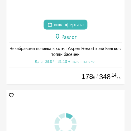
виж офертата
Разлог
Незабравима почивка в хотел Aspen Resort край Банско с
топли басейни
Дата: 08.07 - 31.10 + пълен пансион
178
.14
348
/
€
лв.