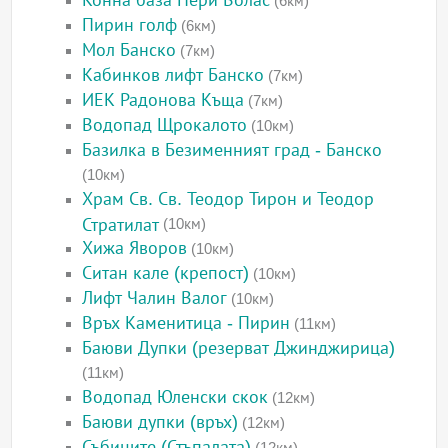
Конна база Пери Волас
(6км)
Пирин голф
(6км)
Мол Банско
(7км)
Кабинков лифт Банско
(7км)
ИЕК Радонова Къща
(7км)
Водопад Щрокалото
(10км)
Базилка в Безименният град - Банско
(10км)
Храм Св. Св. Теодор Тирон и Теодор
Стратилат
(10км)
Хижа Яворов
(10км)
Ситан кале (крепост)
(10км)
Лифт Чалин Валог
(10км)
Връх Каменитица - Пирин
(11км)
Баюви Дупки (резерват Джинджирица)
(11км)
Водопад Юленски скок
(12км)
Баюви дупки (връх)
(12км)
Събиците (Стъпалата)
(12км)