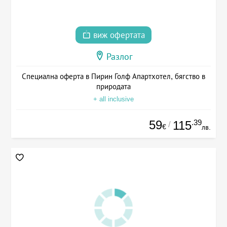
виж офертата
Разлог
Специална оферта в Пирин Голф Апартхотел, бягство в
природата
+ all inclusive
59
.39
115
/
€
лв.