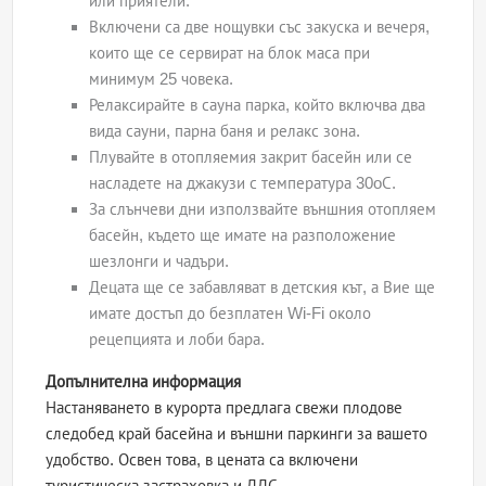
или приятели.
Включени са две нощувки със закуска и вечеря,
които ще се сервират на блок маса при
минимум 25 човека.
Релаксирайте в сауна парка, който включва два
вида сауни, парна баня и релакс зона.
Плувайте в отопляемия закрит басейн или се
насладете на джакузи с температура 30oС.
За слънчеви дни използвайте външния отопляем
басейн, където ще имате на разположение
шезлонги и чадъри.
Децата ще се забавляват в детския кът, а Вие ще
имате достъп до безплатен Wi-Fi около
рецепцията и лоби бара.
Допълнителна информация
Настаняването в курорта предлага свежи плодове
следобед край басейна и външни паркинги за вашето
удобство. Освен това, в цената са включени
туристическа застраховка и ДДС.