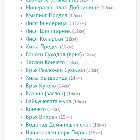
Минерален плаж Добринище
(12км)
Къмпинг Предел
(12км)
Лифт Бъндерица 1
(12км)
Лифт Шилигарник
(12км)
Лифт Коларски
(12км)
Хижа Предел
(13км)
Бански Суходол (връх)
(13км)
Заслон Кончето
(13км)
Връх Разложки Суходол
(13км)
Хижа Бъндерица
(14км)
Връх Кутело
(14км)
Казана (заслон)
(14км)
Байкушевата мура
(14км)
Кончето
(14км)
Връх Вихрен
(15км)
Водопад Демянишки скок
(15км)
Национален парк Пирин
(15км)