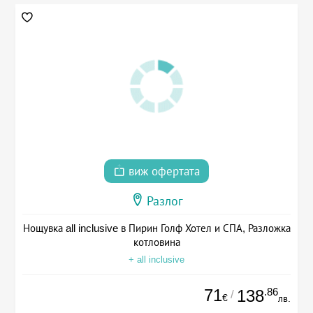
виж офертата
Разлог
Нощувка all inclusive в Пирин Голф Хотел и СПА, Разложка
котловина
+ all inclusive
71
.86
138
/
€
лв.