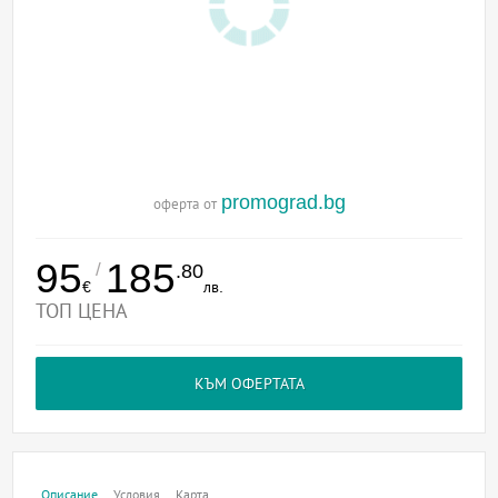
promograd.bg
оферта от
95
185
/
.80
€
лв.
ТОП ЦЕНА
КЪМ ОФЕРТАТА
Описание
Условия
Карта