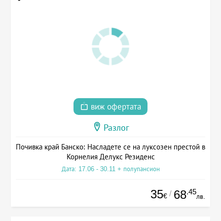
виж офертата
Разлог
Почивка край Банско: Насладете се на луксозен престой в
Корнелия Делукс Резиденс
Дата: 17.06 - 30.11 + полупансион
35
.45
68
/
€
лв.