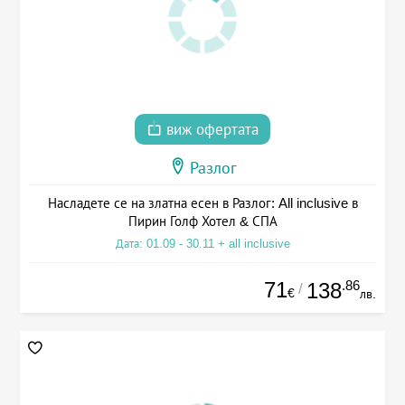
виж офертата
Разлог
Насладете се на златна есен в Разлог: All inclusive в
Пирин Голф Хотел & СПА
Дата: 01.09 - 30.11 + all inclusive
71
.86
138
/
€
лв.