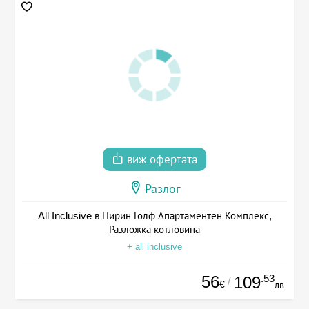
виж офертата
Разлог
All Inclusive в Пирин Голф Апартаментен Комплекс,
Разложка котловина
+ all inclusive
56
.53
109
/
€
лв.