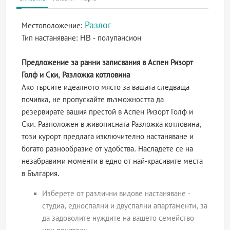
Разлог
Местоположение:
Тип настаняване:
HB - полупансион
Предложение за ранни записвания в Аспен Ризорт
Голф и Ски, Разложка котловина
Ако търсите идеалното място за вашата следваща
почивка, не пропускайте възможността да
резервирате вашия престой в Аспен Ризорт Голф и
Ски. Разположен в живописната Разложка котловина,
този курорт предлага изключително настаняване и
богато разнообразие от удобства. Насладете се на
незабравими моменти в едно от най-красивите места
в България.
Изберете от различни видове настаняване -
студиа, едноспални и двуспални апартаменти, за
да задоволите нуждите на вашето семейство