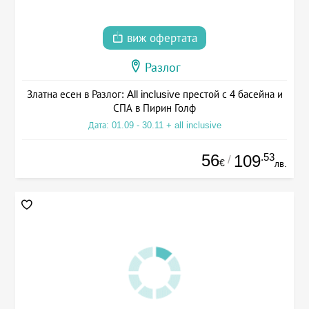
виж офертата
Разлог
Златна есен в Разлог: All inclusive престой с 4 басейна и
СПА в Пирин Голф
Дата: 01.09 - 30.11 + all inclusive
56
.53
109
/
€
лв.