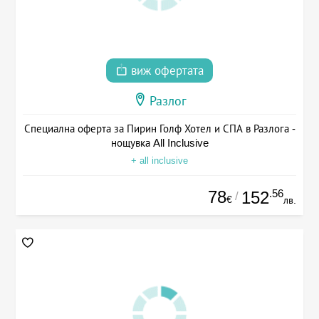
виж офертата
Разлог
Специална оферта за Пирин Голф Хотел и СПА в Разлога -
нощувка All Inclusive
+ all inclusive
78
.56
152
/
€
лв.