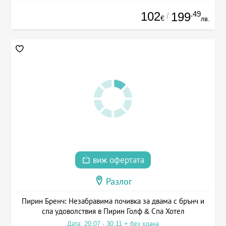
102
.49
199
/
€
лв.
виж офертата
Разлог
Пирин Бренч: Незабравима почивка за двама с брънч и
спа удоволствия в Пирин Голф & Спа Хотел
Дата: 20.07 - 30.11 + без храна