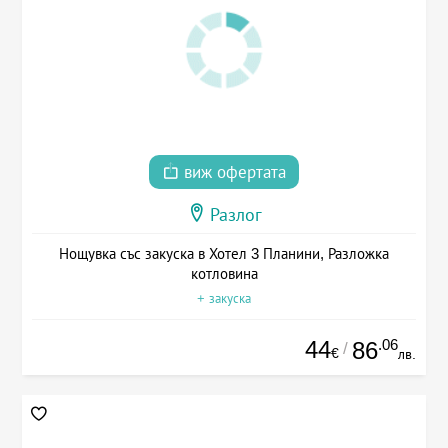
виж офертата
Разлог
Нощувка със закуска в Хотел 3 Планини, Разложка
котловина
+ закуска
44
.06
86
/
€
лв.