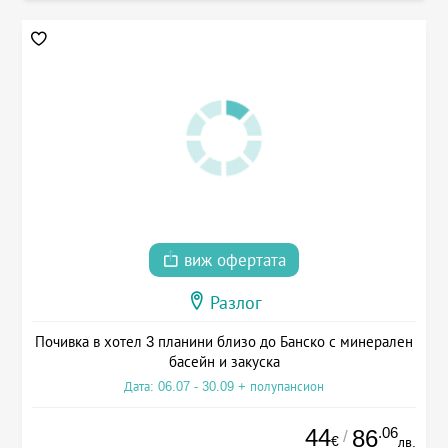
виж офертата
Разлог
Почивка в хотел 3 планини близо до Банско с минерален
басейн и закуска
Дата: 06.07 - 30.09 + полупансион
44
.06
86
/
€
лв.