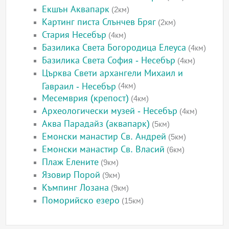
Екшън Аквапарк
(2км)
Картинг писта Слънчев Бряг
(2км)
Стария Несебър
(4км)
Базилика Света Богородица Елеуса
(4км)
Базилика Света София - Несебър
(4км)
Църква Свети архангели Михаил и
Гавраил - Несебър
(4км)
Месемврия (крепост)
(4км)
Археологически музей - Несебър
(4км)
Аква Парадайз (аквапарк)
(5км)
Емонски манастир Св. Андрей
(5км)
Емонски манастир Св. Власий
(6км)
Плаж Елените
(9км)
Язовир Порой
(9км)
Къмпинг Лозана
(9км)
Поморийско езеро
(15км)