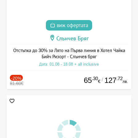
виж офертата
Слънчев Бряг
Отстъпка до 30% за Лято на Първа линия в Хотел Чайка
Бийч Ризорт - Слънчев бряг
Дата: 01.08 - 18.08 + all inclusive
-20%
.30
.72
65
127
/
€
лв.
81.60€