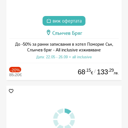
виж офертата
Слънчев Бряг
До -50% за ранни записвания в хотел Поморие Сън,
Слънчев бряг - All inclusive изживяване
Дата: 22.05 - 26.09 + all inclusive
-20%
.15
.29
68
133
/
€
лв.
85.20€