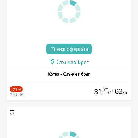
виж офертата
Слънчев Бряг
Котва - Слънчев бряг
-21%
.70
62
31
/
лв.
€
39.88€