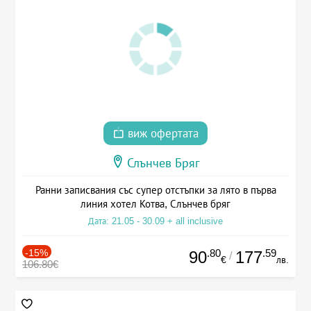
виж офертата
Слънчев Бряг
Ранни записвания със супер отстъпки за лято в първа
линия хотел Котва, Слънчев бряг
Дата: 21.05 - 30.09 + all inclusive
-15%
.80
.59
90
177
/
€
лв.
106.80€