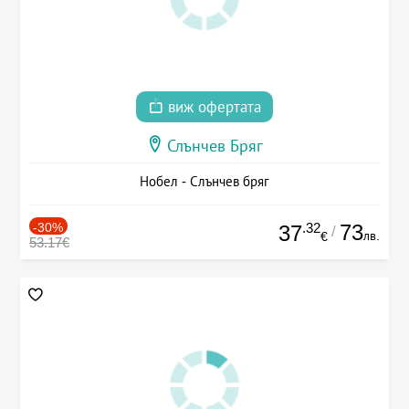
виж офертата
Слънчев Бряг
Нобел - Слънчев бряг
-30%
.32
73
37
/
лв.
€
53.17€