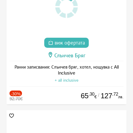
виж офертата
Слънчев Бряг
Ранни записвания: Слънчев бряг, хотел, нощувка с All
Inclusive
+ all inclusive
-30%
.30
.72
65
127
/
€
лв.
92.70€