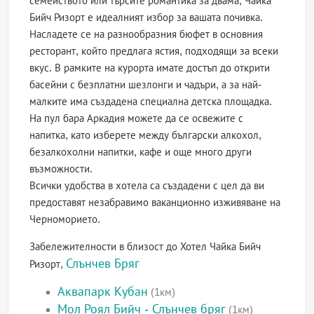
семейството или търсите романтика за двама, Чайка
Бийч Ризорт е идеалният избор за вашата почивка.
Насладете се на разнообразния бюфет в основния
ресторант, който предлага ястия, подходящи за всеки
вкус. В рамките на курорта имате достъп до открити
басейни с безплатни шезлонги и чадъри, а за най-
малките има създадена специална детска площадка.
На пул бара Аркадия можете да се освежите с
напитка, като изберете между български алкохол,
безалкохолни напитки, кафе и още много други
възможности.
Всички удобства в хотела са създадени с цел да ви
предоставят незабравимо ваканционно изживяване на
Черноморието.
Забележителности в близост до Хотел Чайка Бийч
Слънчев Бряг
Ризорт,
Аквапарк Кубан
(1км)
Мол Роял Бийч - Слънчев бряг
(1км)