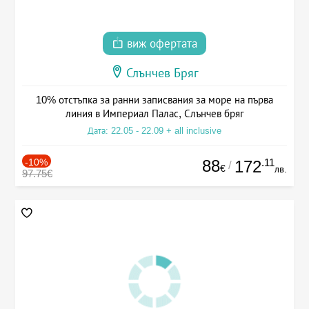
виж офертата
Слънчев Бряг
10% отстъпка за ранни записвания за море на първа
линия в Империал Палас, Слънчев бряг
Дата: 22.05 - 22.09 + all inclusive
-10%
88
.11
172
/
€
лв.
97.75€