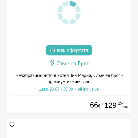
виж офертата
Слънчев Бряг
Незабравимо лято в хотел Тиа Мария, Слънчев бряг -
премиум изживяване
Дата: 20.07 - 30.09 + all inclusive
66
.09
129
/
€
лв.