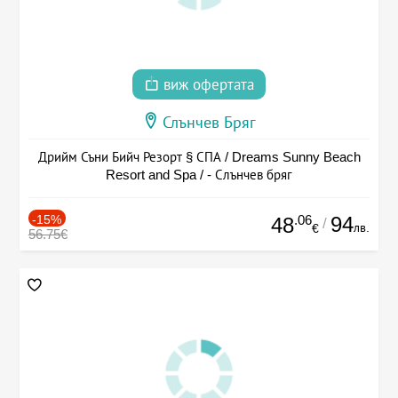
виж офертата
Слънчев Бряг
Дрийм Съни Бийч Резорт § СПА / Dreams Sunny Beach
Resort and Spa / - Слънчев бряг
-15%
.06
94
48
/
лв.
€
56.75€