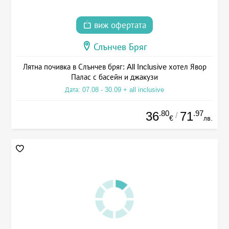
виж офертата
Слънчев Бряг
Лятна почивка в Слънчев бряг: All Inclusive хотел Явор
Палас с басейн и джакузи
Дата: 07.08 - 30.09 + all inclusive
.80
.97
36
71
/
€
лв.