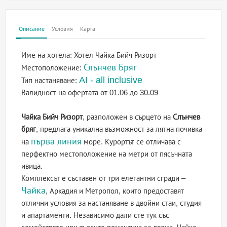
Описание
Условия
Карта
Име на хотела:
Хотел Чайка Бийч Ризорт
Слънчев Бряг
Местоположение:
AI - all inclusive
Тип настаняване:
Валидност на офертата
от 01.06 до 30.09
Чайка Бийч Ризорт
, разположен в сърцето на
Слънчев
бряг
, предлага уникална възможност за лятна почивка
първа линия
на
море. Курортът се отличава с
перфектно местоположение на метри от пясъчната
ивица.
Комплексът е съставен от три елегантни сгради –
Чайка
, Аркадия и Метропол, които предоставят
отлични условия за настаняване в двойни стаи, студия
и апартаменти. Независимо дали сте тук със