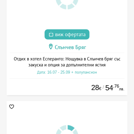
виж офертата
Слънчев Бряг
Отдих в хотел Есперанто: Нощувка в Слънчев бряг със
закуска и опция за допълнителни ястия
Дата: 16.07 - 25.09 + полупансион
28
.76
54
/
€
лв.