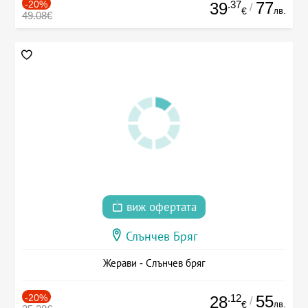
-20%
.37
77
39
/
лв.
€
49.08€
виж офертата
Слънчев Бряг
Жерави - Слънчев бряг
-20%
.12
55
28
/
лв.
€