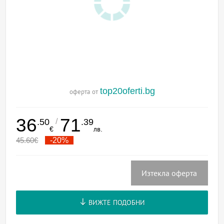
top20oferti.bg
оферта от
36
71
/
.50
.39
€
лв.
45.60
€
-20%
Изтекла оферта
ВИЖТЕ ПОДОБНИ