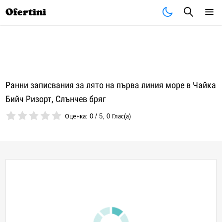
Почивки
Стоки
В града
Всички оферти
Ofertini
Ранни записвания за лято на първа линия море в Чайка
Бийч Ризорт, Слънчев бряг
Оценка:
0
/
5
,
0
Глас(а)