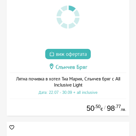
виж офертата
Слънчев Бряг
Лятна почивка в хотел Тиа Мария, Слънчев бряг с All
Inclusive Light
Дата: 22.07 - 30.09 + all inclusive
.50
.77
50
98
/
€
лв.