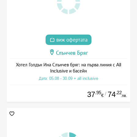
виж офертата
Слънчев Бряг
Хотел Голдън Ина Слънчев бряг: на първа линия с All
Inclusive и басейн
Дата: 05.08 - 30.09 + all inclusive
.95
.22
37
74
/
€
лв.