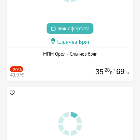
виж офертата
Слънчев Бряг
МПМ Орел - Слънчев бряг
-20%
.28
69
35
/
лв.
€
43.97€