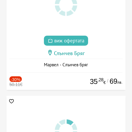
виж офертата
Слънчев Бряг
Марвел - Слънчев бряг
-30%
.28
69
35
/
лв.
€
50.11€