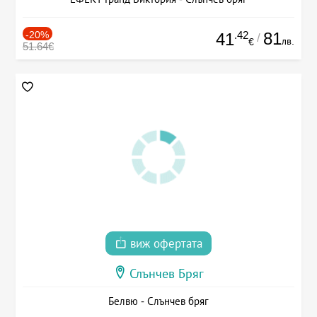
-20%
.42
81
41
/
лв.
€
51.64€
виж офертата
Слънчев Бряг
Белвю - Слънчев бряг