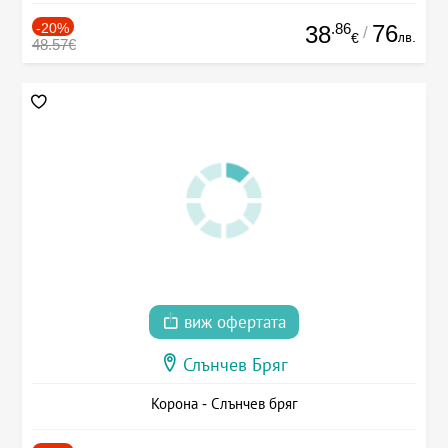
-20%
.86
76
38
/
лв.
€
48.57€
виж офертата
Слънчев Бряг
Корона - Слънчев бряг