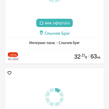
виж офертата
Слънчев Бряг
Империал палас - Слънчев бряг
-25%
.21
63
32
/
лв.
€
42.95€