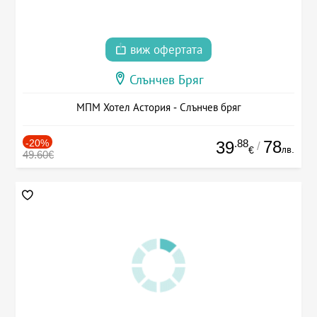
виж офертата
Слънчев Бряг
МПМ Хотел Астория - Слънчев бряг
-20%
.88
78
39
/
лв.
€
49.60€