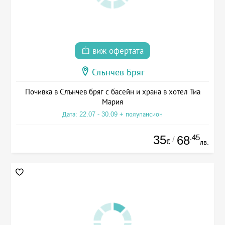
виж офертата
Слънчев Бряг
Почивка в Слънчев бряг с басейн и храна в хотел Тиа
Мария
Дата: 22.07 - 30.09 + полупансион
35
.45
68
/
€
лв.