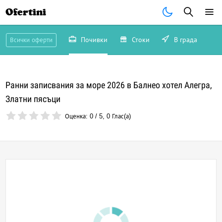
Ofertini
Почивки
Стоки
В града
Всички оферти
Ранни записвания за море 2026 в Балнео хотел Алегра,
Златни пясъци
Оценка:
0
/
5
,
0
Глас(а)