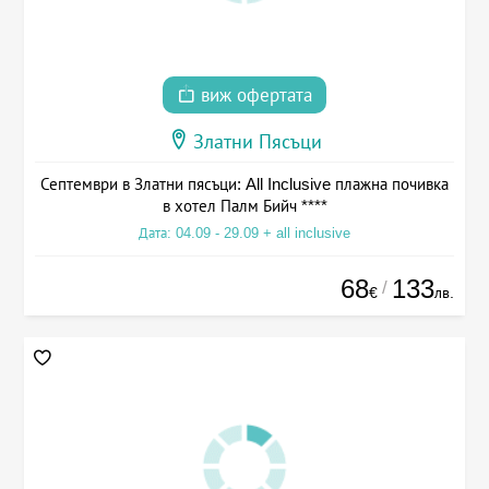
виж офертата
Златни Пясъци
Септември в Златни пясъци: All Inclusive плажна почивка
в хотел Палм Бийч ****
Дата: 04.09 - 29.09 + all inclusive
68
133
/
€
лв.