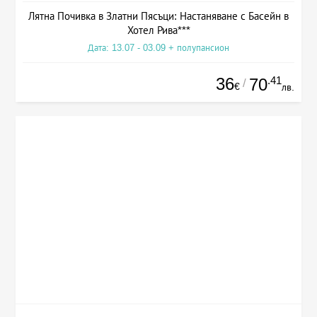
Лятна Почивка в Златни Пясъци: Настаняване с Басейн в
Хотел Рива***
Дата: 13.07 - 03.09 + полупансион
36
.41
70
/
€
лв.