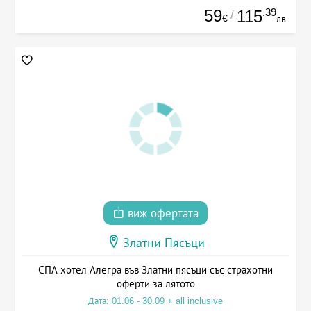
59
.39
115
/
€
лв.
виж офертата
Златни Пясъци
СПА хотел Алегра във Златни пясъци със страхотни
оферти за лятото
Дата: 01.06 - 30.09 + all inclusive