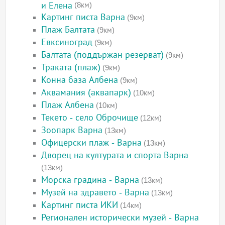
и Елена
(8км)
Картинг писта Варна
(9км)
Плаж Балтата
(9км)
Евксиноград
(9км)
Балтата (поддържан резерват)
(9км)
Траката (плаж)
(9км)
Конна база Албена
(9км)
Аквамания (аквапарк)
(10км)
Плаж Албена
(10км)
Текето - село Оброчище
(12км)
Зоопарк Варна
(13км)
Офицерски плаж - Варна
(13км)
Дворец на културата и спорта Варна
(13км)
Морска градина - Варна
(13км)
Музей на здравето - Варна
(13км)
Картинг писта ИКИ
(14км)
Регионален исторически музей - Варна