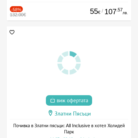
-58%
55
.57
107
/
€
лв.
132.00€
виж офертата
Златни Пясъци
Почивка в Златни пясъци: All Inclusive в хотел Холидей
Парк