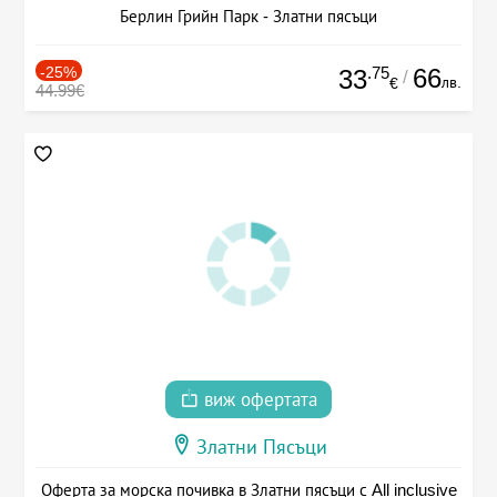
Берлин Грийн Парк - Златни пясъци
-25%
.75
66
33
/
лв.
€
44.99€
виж офертата
Златни Пясъци
Оферта за морска почивка в Златни пясъци с All inclusive