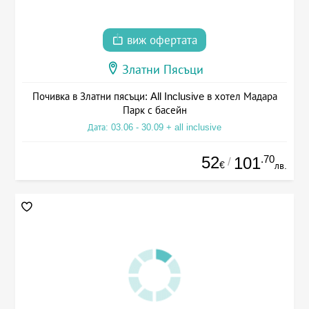
виж офертата
Златни Пясъци
Почивка в Златни пясъци: All Inclusive в хотел Мадара
Парк с басейн
Дата: 03.06 - 30.09 + all inclusive
52
.70
101
/
€
лв.