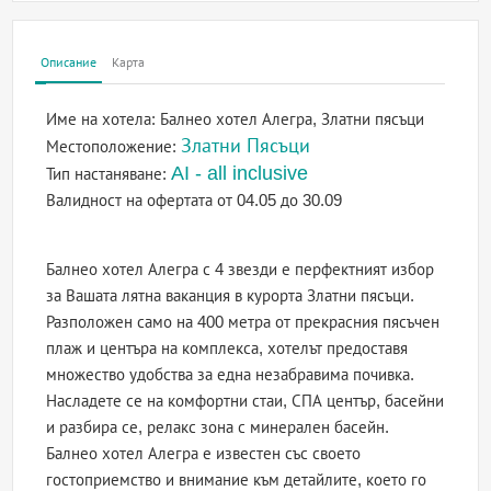
Описание
Карта
Име на хотела:
Балнео хотел Алегра, Златни пясъци
Златни Пясъци
Местоположение:
AI - all inclusive
Тип настаняване:
Валидност на офертата
от 04.05 до 30.09
Балнео хотел Алегра с 4 звезди е перфектният избор
за Вашата лятна ваканция в курорта Златни пясъци.
Разположен само на 400 метра от прекрасния пясъчен
плаж и центъра на комплекса, хотелът предоставя
множество удобства за една незабравима почивка.
Насладете се на комфортни стаи, СПА център, басейни
и разбира се, релакс зона с минерален басейн.
Балнео хотел Алегра е известен със своето
гостоприемство и внимание към детайлите, което го