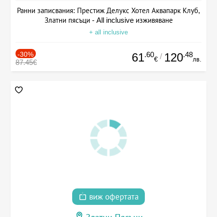
Ранни записвания: Престиж Делукс Хотел Аквапарк Клуб,
Златни пясъци - All inclusive изживяване
+ all inclusive
-30%
.60
.48
61
120
/
€
лв.
87.45€
виж офертата