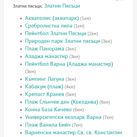
Златни Пясъци
Златни пясъци,
Акваполис (аквапарк)
(1км)
Сребролистна липа
(1км)
Пейнтбол Златни Пясъци
(2км)
Природен парк Златни пясъци
(3км)
Плаж Панорама
(3км)
Аладжа манастир
(3км)
Пейнтбол Варна (Аладжа манастир)
(3км)
Къмпинг Лагуна
(3км)
Кабакум (плаж)
(4км)
Крепост Кранея
(5км)
Плаж Слънчев ден (Кокодива)
(6км)
Конна база Кичево
(6км)
Университетски екопарк Варна
(7км)
Плаж Ванила Бийч
(7км)
Варненски манастир Св. св. Константин