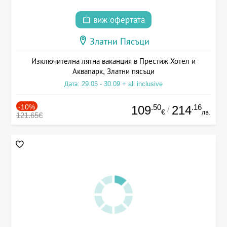
виж офертата
Златни Пясъци
Изключителна лятна ваканция в Престиж Хотел и
Аквапарк, Златни пясъци
Дата: 29.05 - 30.09 + all inclusive
-10%
.50
.16
109
214
/
€
лв.
121.65€