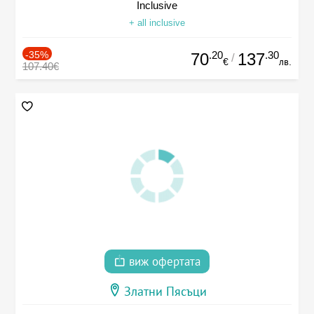
Inclusive
+ all inclusive
-35%
.20
.30
70
137
/
€
лв.
107.40€
виж офертата
Златни Пясъци