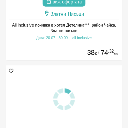
виж офертата
Златни Пясъци
All inclusive почивка в хотел Детелина***, район Чайка,
Златни пясъци
Дата: 20.07 - 30.09 + all inclusive
38
.32
74
/
€
лв.