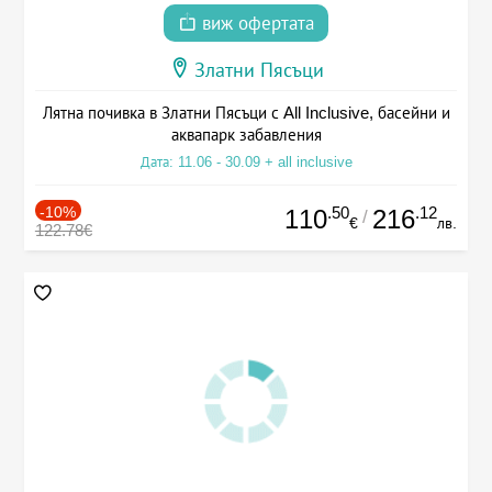
виж офертата
Златни Пясъци
Лятна почивка в Златни Пясъци с All Inclusive, басейни и
аквапарк забавления
Дата: 11.06 - 30.09 + all inclusive
-10%
.50
.12
110
216
/
€
лв.
122.78€