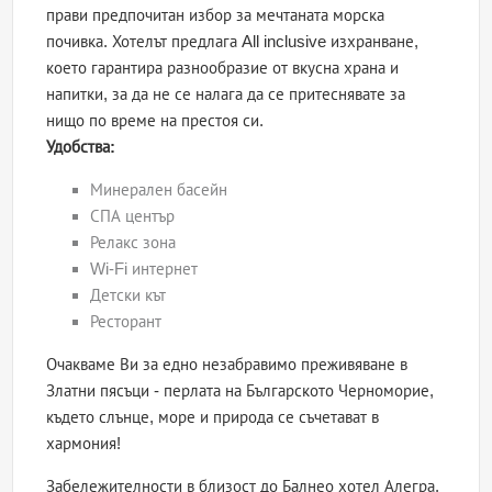
прави предпочитан избор за мечтаната морска
почивка. Хотелът предлага All inclusive изхранване,
което гарантира разнообразие от вкусна храна и
напитки, за да не се налага да се притеснявате за
нищо по време на престоя си.
Удобства:
Минерален басейн
СПА център
Релакс зона
Wi-Fi интернет
Детски кът
Ресторант
Очакваме Ви за едно незабравимо преживяване в
Златни пясъци - перлата на Българското Черноморие,
където слънце, море и природа се съчетават в
хармония!
Забележителности в близост до Балнео хотел Алегра,