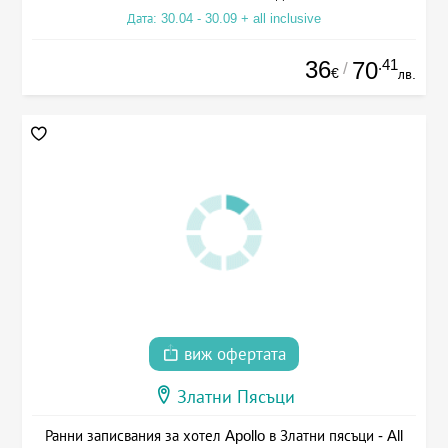
Дата: 30.04 - 30.09 + all inclusive
36
.41
70
/
€
лв.
виж офертата
Златни Пясъци
Ранни записвания за хотел Apollo в Златни пясъци - All