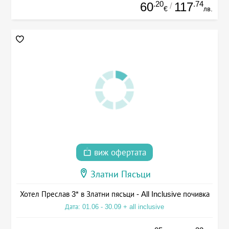
.20
.74
60
117
/
€
лв.
виж офертата
Златни Пясъци
Хотел Преслав 3* в Златни пясъци - All Inclusive почивка
Дата: 01.06 - 30.09 + all inclusive