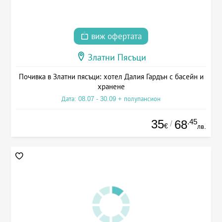
виж офертата
Златни Пясъци
Почивка в Златни пясъци: хотел Далия Гардън с басейн и
хранене
Дата: 08.07 - 30.09 + полупансион
35
.45
68
/
€
лв.