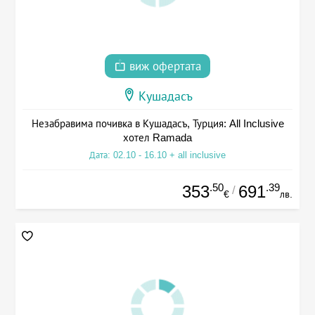
виж офертата
Кушадасъ
Незабравима почивка в Кушадасъ, Турция: All Inclusive
хотел Ramada
Дата: 02.10 - 16.10 + all inclusive
.50
.39
353
691
/
€
лв.