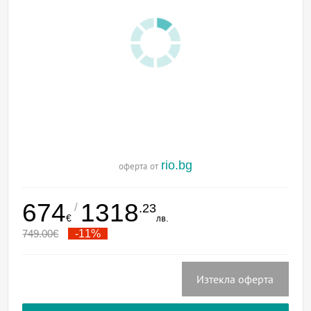
rio.bg
оферта от
674
1318
/
.23
€
лв.
749.00
€
-11%
Изтекла оферта