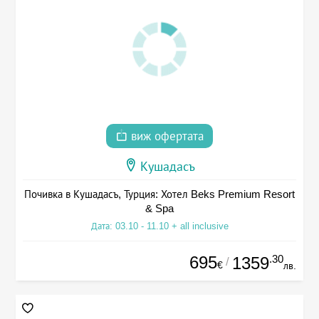
виж офертата
Кушадасъ
Почивка в Кушадасъ, Турция: Хотел Beks Premium Resort
& Spa
Дата: 03.10 - 11.10 + all inclusive
695
.30
1359
/
€
лв.