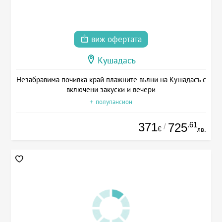
виж офертата
Кушадасъ
Незабравима почивка край плажните вълни на Кушадасъ с
включени закуски и вечери
+ полупансион
371
.61
725
/
€
лв.