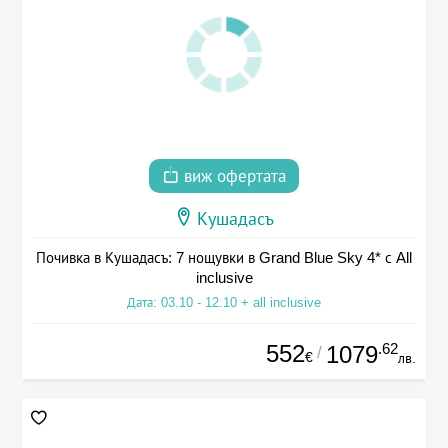
виж офертата
Кушадасъ
Почивка в Кушадасъ: 7 нощувки в Grand Blue Sky 4* с All
inclusive
Дата: 03.10 - 12.10 + all inclusive
552
.62
1079
/
€
лв.