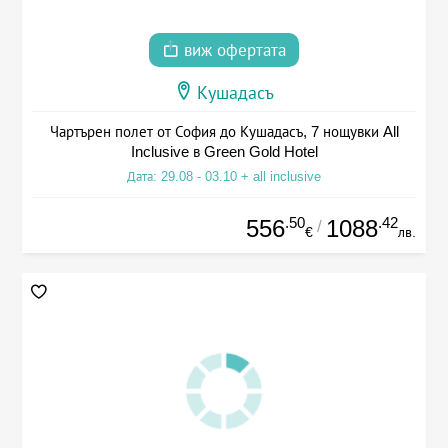
виж офертата
Кушадасъ
Чартърен полет от София до Кушадасъ, 7 нощувки All
Inclusive в Green Gold Hotel
Дата: 29.08 - 03.10 + all inclusive
.50
.42
556
1088
/
€
лв.