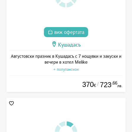
виж офертата
Кушадасъ
Августовски празник в Кушадасъ с 7 нощувки и закуски и
вечери в хотел Melike
+ полупансион
370
.66
723
/
€
лв.