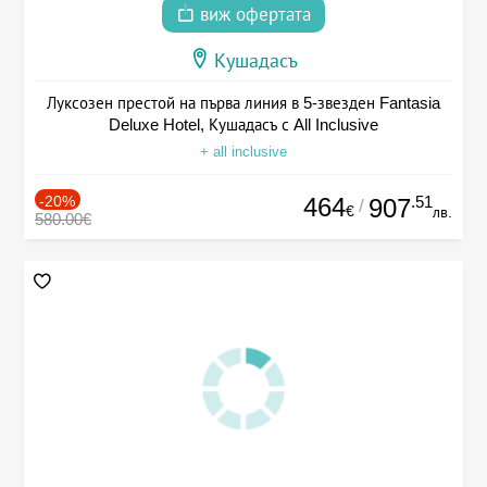
виж офертата
Кушадасъ
Луксозен престой на първа линия в 5-звезден Fantasia
Deluxe Hotel, Кушадасъ с All Inclusive
+ all inclusive
-20%
464
.51
907
/
€
лв.
580.00€