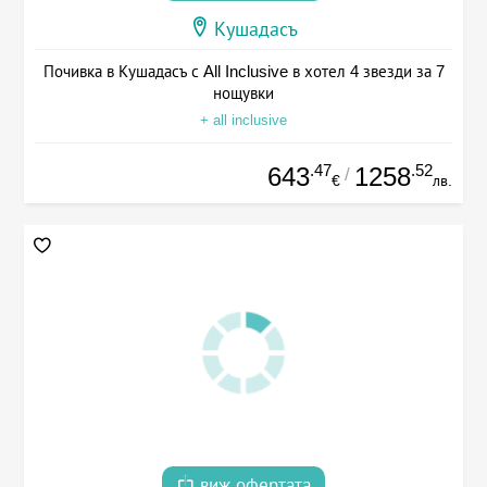
Кушадасъ
Почивка в Кушадасъ с All Inclusive в хотел 4 звезди за 7
нощувки
+ all inclusive
.47
.52
643
1258
/
€
лв.
виж офертата