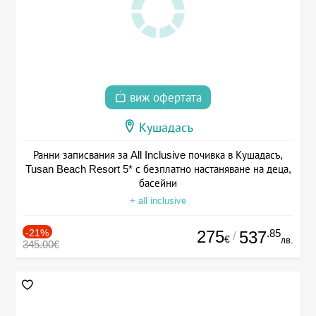
виж офертата
Кушадасъ
Ранни записвания за All Inclusive почивка в Кушадасъ,
Tusan Beach Resort 5* с безплатно настаняване на деца,
басейни
+ all inclusive
-21%
275
.85
537
/
€
лв.
345.00€