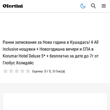
Почивки
Стоки
В града
Всички оферти
Ofertini
Ранни записвания за Нова година в Кушадасъ! 4 All
Inclusive нощувки + Новогодишна вечеря и СПА в
Korumar Hotel Deluxe 5* + безплатно за дете до 7г от
Глобус Холидейс
Оценка:
0
/
5
,
0
Глас(а)