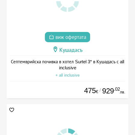
виж офертата
Кушадасъ
Септемврийска почивка в хотел Surtel 3* в Кушадасъ с all
inclusive
+ all inclusive
475
.02
929
/
€
лв.