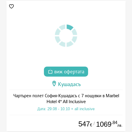
виж офертата
Кушадасъ
Чартърен полет София-Кушадасъ с 7 нощувки в Marbel
Hotel 4* All Inclusive
Дата: 29.08 - 10.10 + all inclusive
547
.84
1069
/
€
лв.