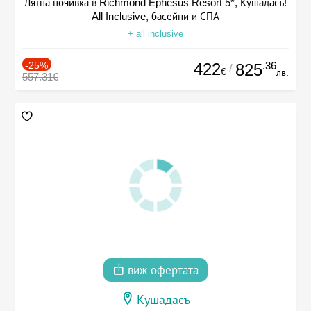
Лятна почивка в Richmond Ephesus Resort 5*, Кушадасъ!
All Inclusive, басейни и СПА
+ all inclusive
-25%
422
.36
825
/
€
лв.
557.31€
виж офертата
Кушадасъ