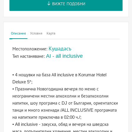
ВИЖТЕ ПОДОБНИ
Описание
Условия
Карта
Кушадасъ
Местоположение:
AI - all inclusive
Тип настаняване:
• 4 нощувки на база Аll inclusive в Korumar Hotel
Deluxe 5*;
• Празнична Новогодишна вечеря по меню с
неограничени местни алкохолни и безалкохолни
напитки, шоу програма с DJ от България, ориенталски
танци и много изненади /ALL INCLUSIVE програмата
на напитките приключва в 02:00 ч./;
• All inclusive - закуска, обяд и вечеря на шведска
маса, допълнителни хранения, местни алкохолни и