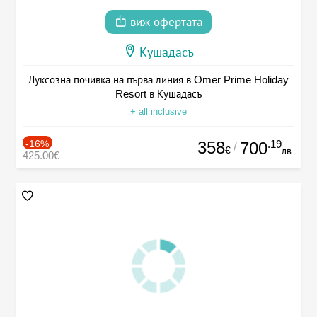
виж офертата
Кушадасъ
Луксозна почивка на първа линия в Omer Prime Holiday
Resort в Кушадасъ
+ all inclusive
-16%
358
.19
700
/
€
лв.
425.00€