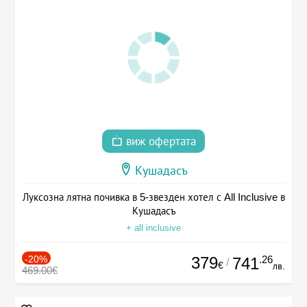
виж офертата
Кушадасъ
Луксозна лятна почивка в 5-звезден хотел с All Inclusive в
Кушадасъ
+ all inclusive
-20%
379
.26
741
/
€
лв.
469.00€