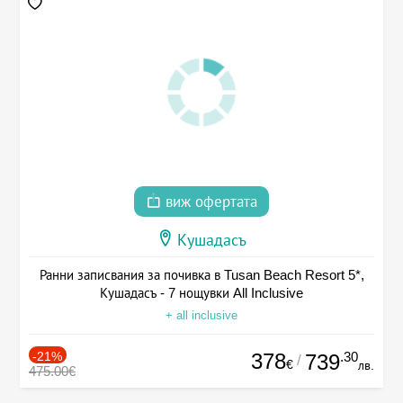
виж офертата
Кушадасъ
Ранни записвания за почивка в Tusan Beach Resort 5*,
Кушадасъ - 7 нощувки All Inclusive
+ all inclusive
-21%
378
.30
739
/
€
лв.
475.00€