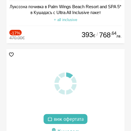
Луксозна почивка в Palm Wings Beach Resort and SPA 5*
в Кушадасъ с Ultra All Inclusive пакет
+ all inclusive
-17%
393
.64
768
/
€
лв.
470.00€
виж офертата