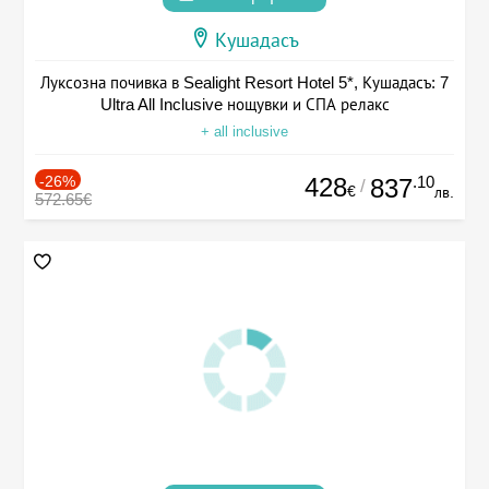
Кушадасъ
Луксозна почивка в Sealight Resort Hotel 5*, Кушадасъ: 7
Ultra All Inclusive нощувки и СПА релакс
+ all inclusive
-26%
428
.10
837
/
€
лв.
572.65€