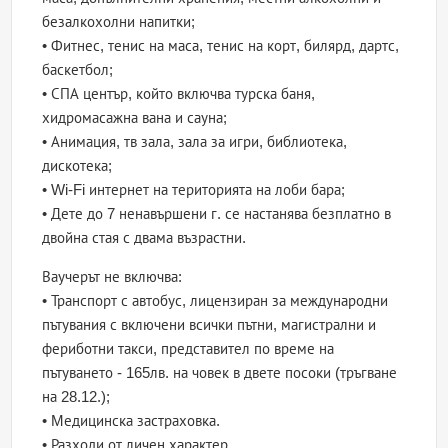
безалкохолни напитки;
• Фитнес, тенис на маса, тенис на корт, билярд, дартс,
баскетбол;
• СПА център, който включва турска баня,
хидромасажна вана и сауна;
• Анимация, тв зала, зала за игри, библиотека,
дискотека;
• Wi-Fi интернет на територията на лоби бара;
• Дете до 7 ненавършени г. се настанява безплатно в
двойна стая с двама възрастни.
Ваучерът не включва:
• Транспорт с автобус, лицензиран за международни
пътувания с включени всички пътни, магистрални и
фериботни такси, представител по време на
пътуването - 165лв. на човек в двете посоки (тръгване
на 28.12.);
• Mедицинска застраховка.
• Разходи от личен характер.