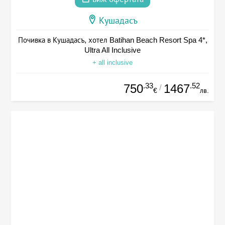
Кушадасъ
Почивка в Кушадасъ, хотел Batihan Beach Resort Spa 4*,
Ultra All Inclusive
+ all inclusive
.33
.52
750
1467
/
€
лв.