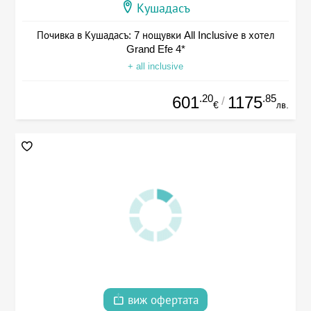
Кушадасъ
Почивка в Кушадасъ: 7 нощувки All Inclusive в хотел
Grand Efe 4*
+ all inclusive
.20
.85
601
1175
/
€
лв.
виж офертата