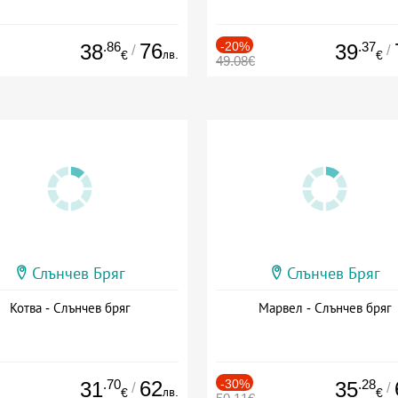
.86
76
-20%
.37
38
39
/
/
лв.
€
€
49.08€
Слънчев Бряг
Слънчев Бряг
Котва - Слънчев бряг
Марвел - Слънчев бряг
.70
62
-30%
.28
31
35
/
/
лв.
€
€