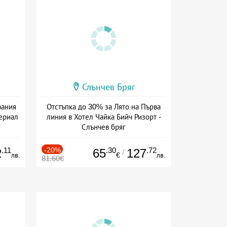
Слънчев Бряг
вания
Отстъпка до 30% за Лято на Първа
периал
линия в Хотел Чайка Бийч Ризорт -
Слънчев бряг
ive
Дата: 01.08 - 18.08 + all inclusive
.11
-20%
.30
.72
2
65
127
/
лв.
€
лв.
81.60€