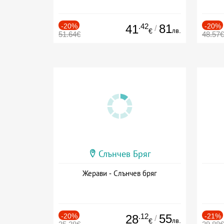
-20%
.42
81
-20%
41
/
лв.
€
51.64€
48.57€
Слънчев Бряг
Жерави - Слънчев бряг
-20%
.12
55
-21%
28
/
лв.
€