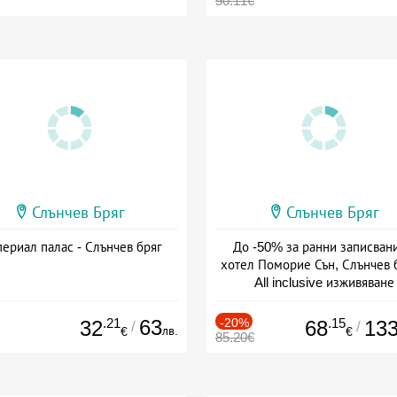
50.11€
Слънчев Бряг
Слънчев Бряг
ериал палас - Слънчев бряг
До -50% за ранни записвани
хотел Поморие Сън, Слънчев б
All inclusive изживяване
Дата: 22.05 - 26.09 + all inclus
.21
63
-20%
.15
32
68
13
/
/
лв.
€
€
85.20€