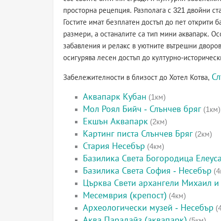
просторна рецепция. Разполага с 321 двойни ст
Гостите имат безплатен достъп до пет открити б
размери, а останалите са тип мини аквапарк. О
забавления и релакс в уютните вътрешни дворо
осигурява лесен достъп до културно-историческ
Сл
Забележителности в близост до Хотел Котва,
Аквапарк Кубан
(1км)
Мол Роял Бийч - Слънчев бряг
(1км)
Екшън Аквапарк
(2км)
Картинг писта Слънчев Бряг
(2км)
Стария Несебър
(4км)
Базилика Света Богородица Елеус
Базилика Света София - Несебър
(4
Църква Свети архангели Михаил и 
Месемврия (крепост)
(4км)
Археологически музей - Несебър
(
Аква Парадайз (аквапарк)
(5км)