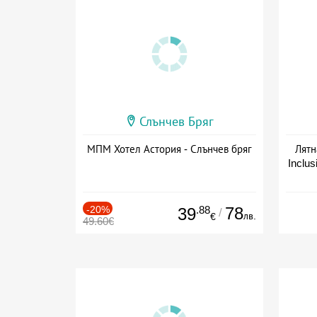
Слънчев Бряг
МПМ Хотел Астория - Слънчев бряг
Лятн
Inclus
Дат
-20%
.88
78
39
/
лв.
€
49.60€