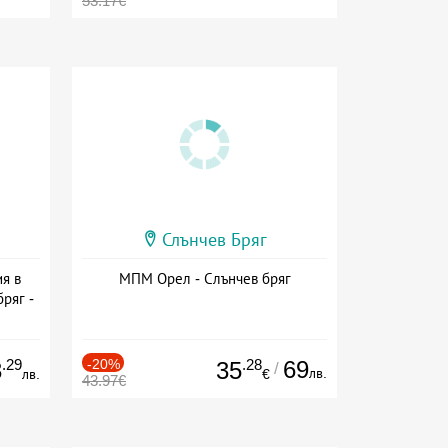
53.17€
Слънчев Бряг
я в
МПМ Орел - Слънчев бряг
ряг -
ive
.29
-20%
.28
69
3
35
/
лв.
лв.
€
43.97€