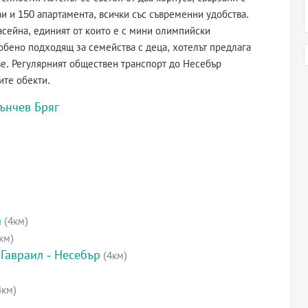
аи и 150 апартамента, всички със съвременни удобства.
асейна, единият от които е с мини олимпийски
собено подходящ за семейства с деца, хотелът предлага
ве. Регулярният обществен транспорт до Несебър
ите обекти.
ънчев Бряг
а
(4км)
км)
Гавраил - Несебър
(4км)
4км)