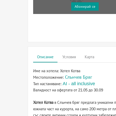
Абонирай се
Описание
Условия
Карта
Име на хотела:
Хотел Котва
Слънчев Бряг
Местоположение:
AI - all inclusive
Тип настаняване:
Валидност на офертата
от 21.05 до 30.09
Хотел Котва
в Слънчев бряг предлага уникални п
южната част на курорта, на само 200 метра от п
със своите антични сгради и културни забележит