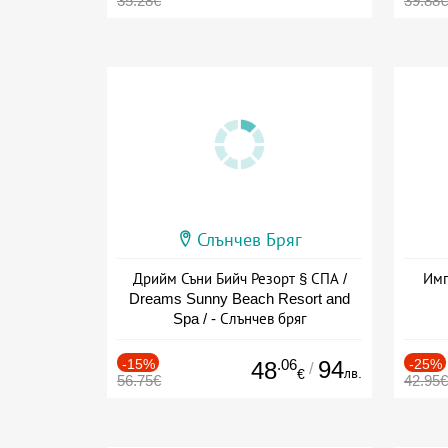
35.28€
39.88€
Слънчев Бряг
Дрийм Съни Бийч Резорт § СПА /
Имп
Dreams Sunny Beach Resort and
Spa / - Слънчев бряг
-15%
.06
94
-25%
48
/
лв.
€
56.75€
42.95€