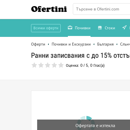
Ofertini
Почивки
Стоки
Всички оферти
Оферти
Почивки и Екскурзии
България
Слън
Ранни записвания с до 15% отстъ
Оценка:
0
/
5
,
0
Глас(а)
Офертата е изтекла