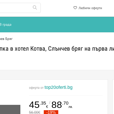
Любими оферти
В града
чев Бряг
пка в хотел Котва, Слънчев бряг на първа л
top20oferti.bg
оферта от
45
88
/
.35
.70
€
лв.
56.00
€
-19%