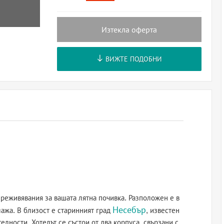
Изтекла оферта
ВИЖТЕ ПОДОБНИ
реживявания за вашата лятна почивка. Разположен е в
Несебър
лажа. В близост е старинният град
, известен
елности. Хотелът се състои от два корпуса, свързани с