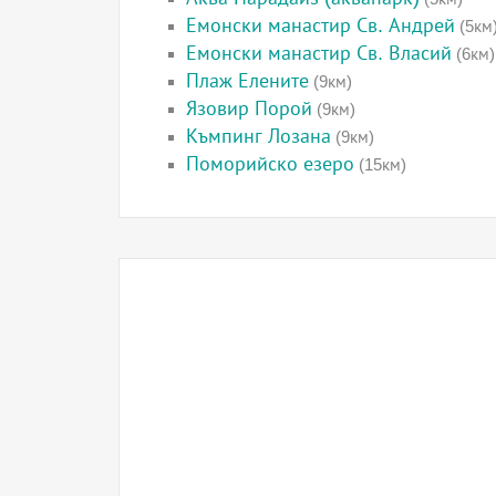
Емонски манастир Св. Андрей
(5км
Емонски манастир Св. Власий
(6км)
Плаж Елените
(9км)
Язовир Порой
(9км)
Къмпинг Лозана
(9км)
Поморийско езеро
(15км)