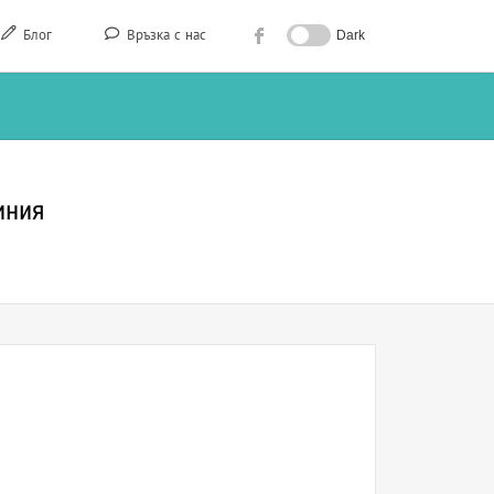
Блог
Връзка с нас
Dark
иния