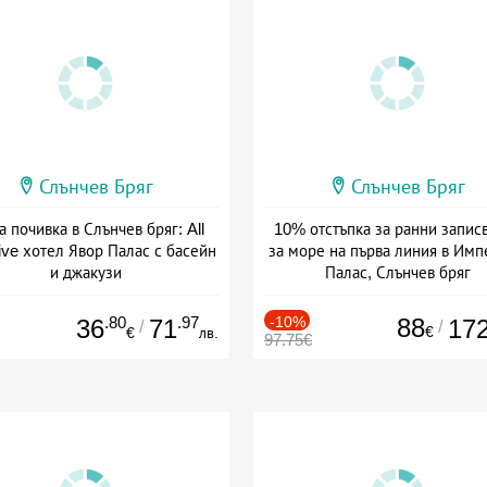
Слънчев Бряг
Слънчев Бряг
а почивка в Слънчев бряг: All
10% отстъпка за ранни запис
ive хотел Явор Палас с басейн
за море на първа линия в Им
и джакузи
Палас, Слънчев бряг
а: 07.08 - 30.09 + all inclusive
Дата: 22.05 - 22.09 + all inclus
.80
.97
-10%
88
36
71
17
/
/
€
€
лв.
97.75€