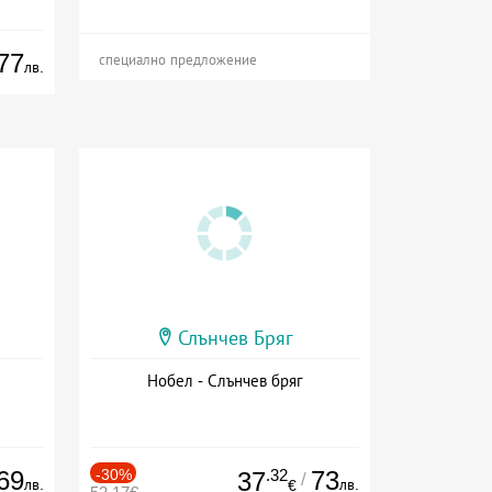
77
специално предложение
лв.
Слънчев Бряг
Нобел - Слънчев бряг
69
-30%
.32
73
37
/
лв.
лв.
€