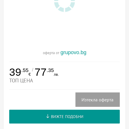
grupovo.bg
оферта от
39
77
/
.55
.35
€
лв.
ТОП ЦЕНА
Изтекла оферта
ВИЖТЕ ПОДОБНИ