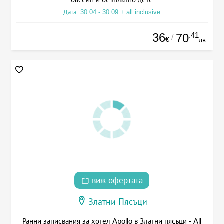
Дата: 30.04 - 30.09 + all inclusive
36
.41
70
/
€
лв.
виж офертата
Златни Пясъци
Ранни записвания за хотел Apollo в Златни пясъци - All