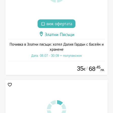
виж офертата
Златни Пясъци
Почивка в Златни пясъци: хотел Далия Гардън с басейн и
хранене
Дата: 08.07 - 30.09 + полупансион
35
.45
68
/
€
лв.