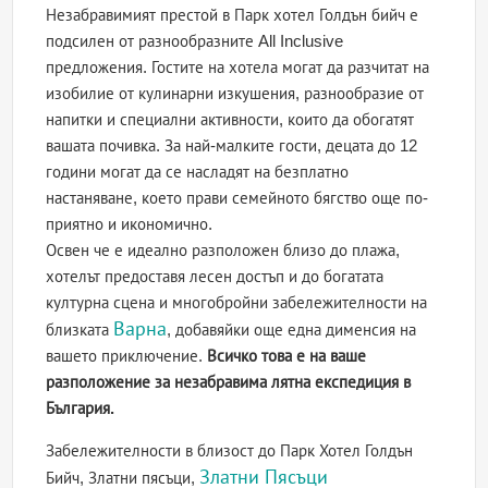
Незабравимият престой в Парк хотел Голдън бийч е
подсилен от разнообразните All Inclusive
предложения. Гостите на хотела могат да разчитат на
изобилие от кулинарни изкушения, разнообразие от
напитки и специални активности, които да обогатят
вашата почивка. За най-малките гости, децата до 12
години могат да се насладят на безплатно
настаняване, което прави семейното бягство още по-
приятно и икономично.
Освен че е идеално разположен близо до плажа,
хотелът предоставя лесен достъп и до богатата
културна сцена и многобройни забележителности на
Варна
близката
, добавяйки още една дименсия на
вашето приключение.
Всичко това е на ваше
разположение за незабравима лятна експедиция в
България.
Забележителности в близост до Парк Хотел Голдън
Златни Пясъци
Бийч, Златни пясъци,