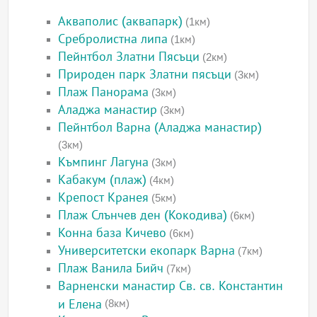
Акваполис (аквапарк)
(1км)
Сребролистна липа
(1км)
Пейнтбол Златни Пясъци
(2км)
Природен парк Златни пясъци
(3км)
Плаж Панорама
(3км)
Аладжа манастир
(3км)
Пейнтбол Варна (Аладжа манастир)
(3км)
Къмпинг Лагуна
(3км)
Кабакум (плаж)
(4км)
Крепост Кранея
(5км)
Плаж Слънчев ден (Кокодива)
(6км)
Конна база Кичево
(6км)
Университетски екопарк Варна
(7км)
Плаж Ванила Бийч
(7км)
Варненски манастир Св. св. Константин
и Елена
(8км)