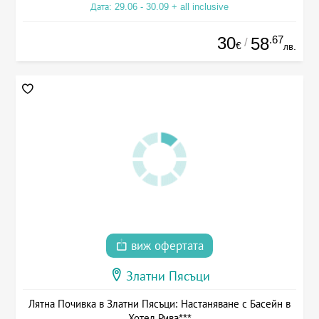
Дата: 29.06 - 30.09 + all inclusive
30
.67
58
/
€
лв.
виж офертата
Златни Пясъци
Лятна Почивка в Златни Пясъци: Настаняване с Басейн в
Хотел Рива***