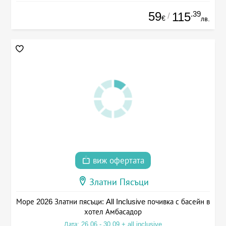
59
.39
115
/
€
лв.
виж офертата
Златни Пясъци
Море 2026 Златни пясъци: All Inclusive почивка с басейн в
хотел Амбасадор
Дата: 26.06 - 30.09 + all inclusive