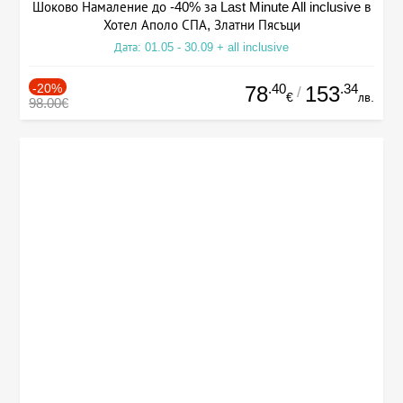
Шоково Намаление до -40% за Last Minute All inclusive в
Хотел Аполо СПА, Златни Пясъци
Дата: 01.05 - 30.09 + all inclusive
-20%
.40
.34
78
153
/
€
лв.
98.00€