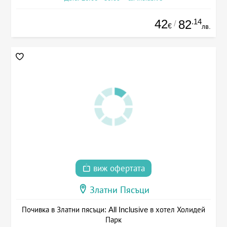
42
.14
82
/
€
лв.
виж офертата
Златни Пясъци
Почивка в Златни пясъци: All Inclusive в хотел Холидей
Парк