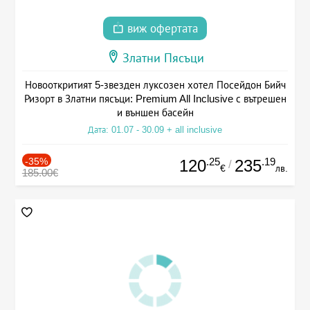
виж офертата
Златни Пясъци
Новооткритият 5-звезден луксозен хотел Посейдон Бийч
Ризорт в Златни пясъци: Premium All Inclusive с вътрешен
и външен басейн
Дата: 01.07 - 30.09 + all inclusive
-35%
.25
.19
120
235
/
€
лв.
185.00€