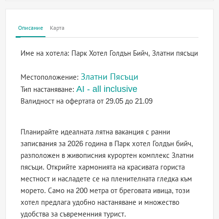
Описание
Карта
Име на хотела:
Парк Хотел Голдън Бийч, Златни пясъци
Златни Пясъци
Местоположение:
AI - all inclusive
Тип настаняване:
Валидност на офертата
от 29.05 до 21.09
Планирайте идеалната лятна ваканция с ранни
записвания за 2026 година в Парк хотел Голдън бийч,
разположен в живописния курортен комплекс Златни
пясъци. Открийте хармонията на красивата гориста
местност и насладете се на пленителната гледка към
морето. Само на 200 метра от бреговата ивица, този
хотел предлага удобно настаняване и множество
удобства за съвременния турист.