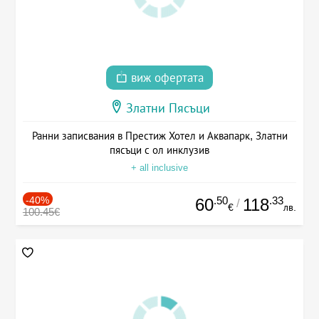
виж офертата
Златни Пясъци
Ранни записвания в Престиж Хотел и Аквапарк, Златни
пясъци с ол инклузив
+ all inclusive
-40%
.50
.33
60
118
/
€
лв.
100.45€