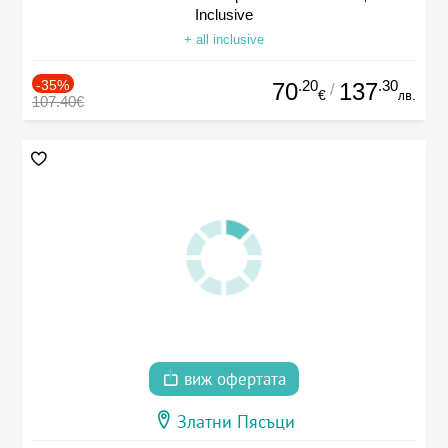
Inclusive
+ all inclusive
-35%
.20
.30
70
137
/
€
лв.
107.40€
виж офертата
Златни Пясъци