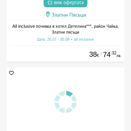
виж офертата
Златни Пясъци
All inclusive почивка в хотел Детелина***, район Чайка,
Златни пясъци
Дата: 20.07 - 30.09 + all inclusive
38
.32
74
/
€
лв.