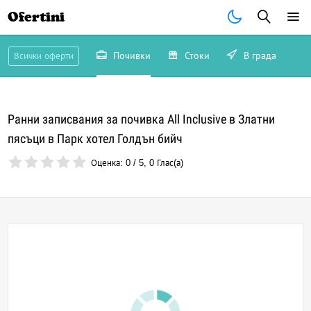
Ofertini
Почивки
Стоки
В града
Всички оферти
Ранни записвания за почивка All Inclusive в Златни
пясъци в Парк хотел Голдън бийч
Оценка:
0
/
5
,
0
Глас(а)