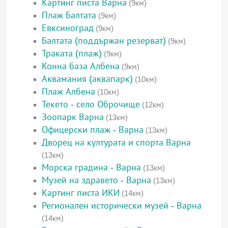
Картинг писта Варна
(9км)
Плаж Балтата
(9км)
Евксиноград
(9км)
Балтата (поддържан резерват)
(9км)
Траката (плаж)
(9км)
Конна база Албена
(9км)
Аквамания (аквапарк)
(10км)
Плаж Албена
(10км)
Текето - село Оброчище
(12км)
Зоопарк Варна
(13км)
Офицерски плаж - Варна
(13км)
Дворец на културата и спорта Варна
(13км)
Морска градина - Варна
(13км)
Музей на здравето - Варна
(13км)
Картинг писта ИКИ
(14км)
Регионален исторически музей - Варна
(14км)