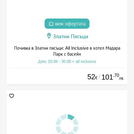
виж офертата
Златни Пясъци
Почивка в Златни пясъци: All Inclusive в хотел Мадара
Парк с басейн
Дата: 03.06 - 30.09 + all inclusive
52
.70
101
/
€
лв.