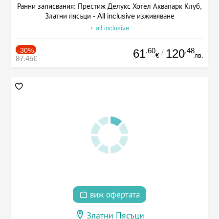
Ранни записвания: Престиж Делукс Хотел Аквапарк Клуб,
Златни пясъци - All inclusive изживяване
+ all inclusive
-30%
.60
.48
61
120
/
€
лв.
87.45€
виж офертата
Златни Пясъци