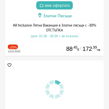
виж офертата
Златни Пясъци
All Inclusive Лятна Ваканция в Златни пясъци с -30%
ОТСТЪПКА
Дата: 01.06 - 30.09 + all inclusive
-20%
.45
.99
88
172
/
€
лв.
110.55€