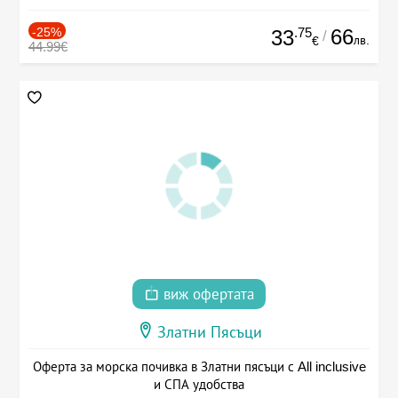
-25%
.75
66
33
/
лв.
€
44.99€
виж офертата
Златни Пясъци
Оферта за морска почивка в Златни пясъци с All inclusive
и СПА удобства