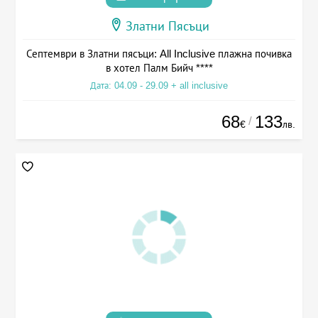
Златни Пясъци
Септември в Златни пясъци: All Inclusive плажна почивка
в хотел Палм Бийч ****
Дата: 04.09 - 29.09 + all inclusive
68
133
/
€
лв.