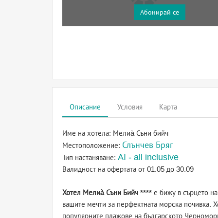
Абонирай се
Описание
Условия
Карта
Име на хотела:
Мелиа̀ Съни бийч
Слънчев Бряг
Местоположение:
AI - all inclusive
Тип настаняване:
Валидност на офертата
от 01.05 до 30.09
Хотел Мелиà Съни Бийч ****
е бижу в сърцето на
вашите мечти за перфектната морска почивка. Хо
популярните плажове на българското Черномори