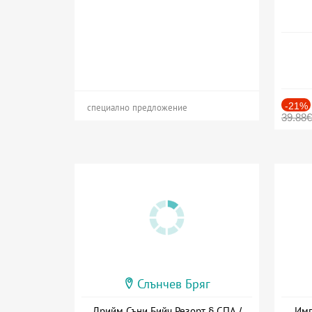
-21%
специално предложение
39.88€
Слънчев Бряг
Дрийм Съни Бийч Резорт § СПА /
Имп