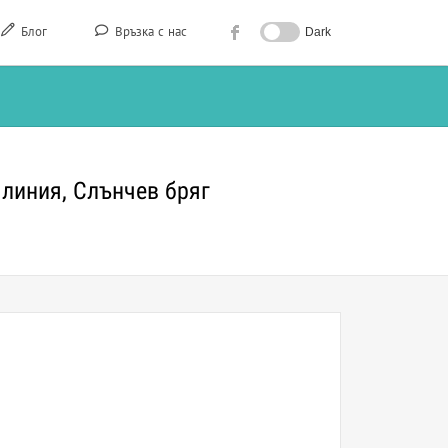
Блог
Връзка с нас
Dark
 линия, Слънчев бряг