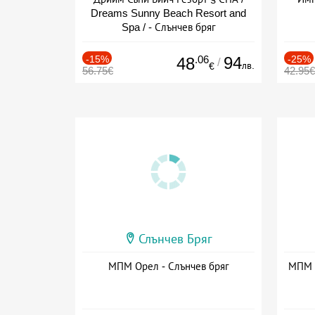
Dreams Sunny Beach Resort and
Spa / - Слънчев бряг
-15%
.06
94
-25%
48
/
лв.
€
56.75€
42.95€
Слънчев Бряг
МПМ Орел - Слънчев бряг
МПМ Х