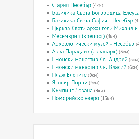
Стария Несебър
(4км)
Базилика Света Богородица Елеус
Базилика Света София - Несебър
(4
Църква Свети архангели Михаил и 
Месемврия (крепост)
(4км)
Археологически музей - Несебър
(
Аква Парадайз (аквапарк)
(5км)
Емонски манастир Св. Андрей
(5км
Емонски манастир Св. Власий
(6км)
Плаж Елените
(9км)
Язовир Порой
(9км)
Къмпинг Лозана
(9км)
Поморийско езеро
(15км)