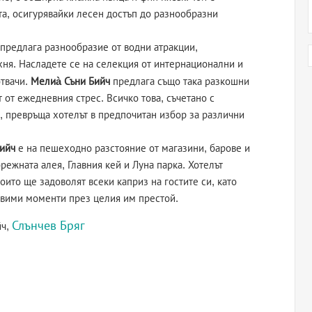
та, осигурявайки лесен достъп до разнообразни
то предлага разнообразие от водни атракции,
хня. Насладете се на селекция от интернационални и
отвачи.
Мелиà Съни Бийч
предлага също така разкошни
 от ежедневния стрес. Всичко това, съчетано с
, превръща хотелът в предпочитан избор за различни
ийч
е на пешеходно разстояние от магазини, барове и
режната алея, Главния кей и Луна парка. Хотелът
ито ще задоволят всеки каприз на гостите си, като
авими моменти през целия им престой.
Слънчев Бряг
йч,