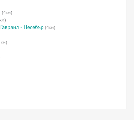
а
(4км)
км)
Гавраил - Несебър
(4км)
4км)
)