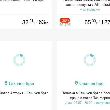
хотел, нощувка с All Inclus
+ all inclusive
.21
63
-30%
.30
32
65
12
/
/
лв.
€
€
92.70€
Слънчев Бряг
Слънчев Бряг
отел Астория - Слънчев бряг
Почивка в Слънчев бряг с бас
храна в хотел Тиа Мария
Дата: 22.07 - 30.09 + полупанс