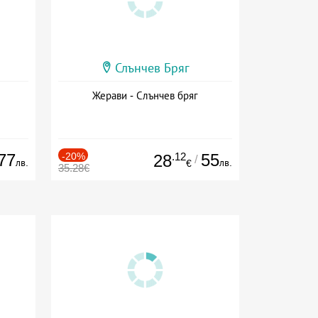
Слънчев Бряг
Жерави - Слънчев бряг
77
-20%
.12
55
28
/
лв.
лв.
€
35.28€