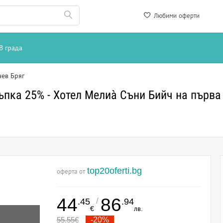
Любими оферти
В града
чев Бряг
ъпка 25% - Хотел Мелиà Съни Бийч на първа
top20oferti.bg
оферта от
44
86
/
.45
.94
€
лв.
55.55
€
-20%