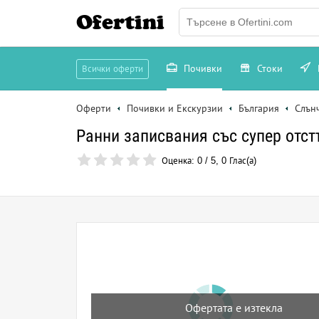
Ofertini
Почивки
Стоки
Всички оферти
Оферти
Почивки и Екскурзии
България
Слън
Ранни записвания със супер отст
Оценка:
0
/
5
,
0
Глас(а)
Офертата е изтекла