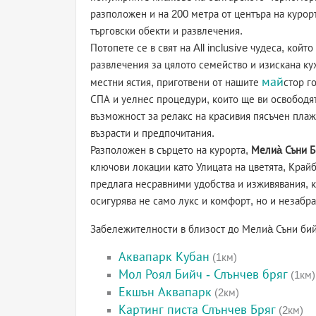
разположен и на 200 метра от центъра на курор
търговски обекти и развлечения.
Потопете се в свят на All inclusive чудеса, кой
развлечения за цялото семейство и изискана ку
май
местни ястия, приготвени от нашите
стор г
СПА и уелнес процедури, които ще ви освободят
възможност за релакс на красивия пясъчен плаж
възрасти и предпочитания.
Разположен в сърцето на курорта,
Мелиà Съни Б
ключови локации като Улицата на цветята, Крайб
предлага несравними удобства и изживявания, ко
осигурява не само лукс и комфорт, но и незабр
Забележителности в близост до Мелиа̀ Съни би
Аквапарк Кубан
(1км)
Мол Роял Бийч - Слънчев бряг
(1км)
Екшън Аквапарк
(2км)
Картинг писта Слънчев Бряг
(2км)