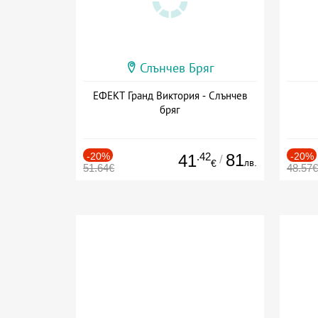
Слънчев Бряг
ЕФЕКТ Гранд Виктория - Слънчев
бряг
-20%
.42
81
-20%
41
/
лв.
€
51.64€
48.57€