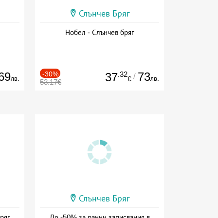
Слънчев Бряг
Нобел - Слънчев бряг
69
-30%
.32
73
37
/
лв.
лв.
€
53.17€
Слънчев Бряг
ряг,
До -50% за ранни записвания в