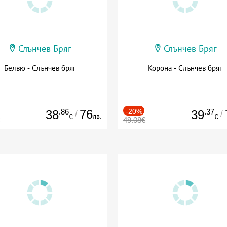
Слънчев Бряг
Слънчев Бряг
Белвю - Слънчев бряг
Корона - Слънчев бряг
.86
76
-20%
.37
38
39
/
/
лв.
€
€
49.08€