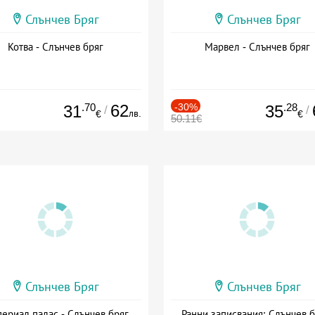
Слънчев Бряг
Слънчев Бряг
Котва - Слънчев бряг
Марвел - Слънчев бряг
.70
62
-30%
.28
31
35
/
/
лв.
€
€
50.11€
Слънчев Бряг
Слънчев Бряг
ериал палас - Слънчев бряг
Ранни записвания: Слънчев б