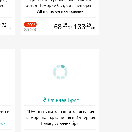
ive
хотел Поморие Сън, Слънчев бряг -
All inclusive изживяване
Дата: 22.05 - 26.09 + all inclusive
.72
-20%
.15
.29
7
68
133
/
лв.
€
лв.
85.20€
Слънчев Бряг
ейн и
10% отстъпка за ранни записвания
за море на първа линия в Империал
Палас, Слънчев бряг
ион
Дата: 22.05 - 22.09 + all inclusive