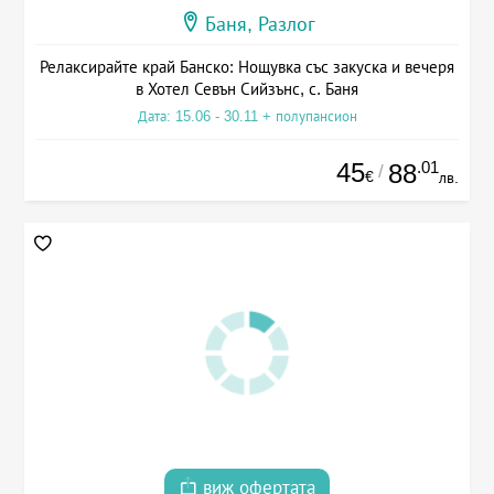
Баня, Разлог
Релаксирайте край Банско: Нощувка със закуска и вечеря
в Хотел Севън Сийзънс, с. Баня
Дата: 15.06 - 30.11 + полупансион
45
.01
88
/
€
лв.
виж офертата