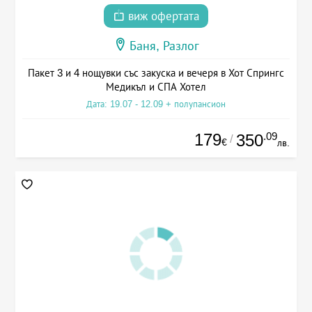
виж офертата
Баня, Разлог
Пакет 3 и 4 нощувки със закуска и вечеря в Хот Спрингс
Медикъл и СПА Хотел
Дата: 19.07 - 12.09 + полупансион
179
.09
350
/
€
лв.