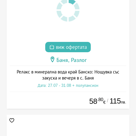
виж офертата
Баня, Разлог
Релакс в минерална вода край Банско: Нощувка със
закуска и вечеря в с. Баня
Дата: 27.07 - 31.08 + полупансион
.80
115
58
/
лв.
€