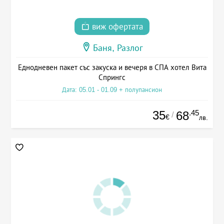
виж офертата
Баня, Разлог
Еднодневен пакет със закуска и вечеря в СПА хотел Вита
Спрингс
Дата: 05.01 - 01.09 + полупансион
35
.45
68
/
€
лв.