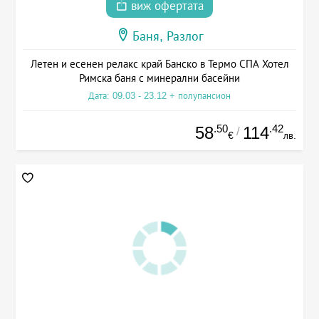
виж офертата
Баня, Разлог
Летен и есенен релакс край Банско в Термо СПА Хотел
Римска баня с минерални басейни
Дата: 09.03 - 23.12 + полупансион
.50
.42
58
114
/
€
лв.