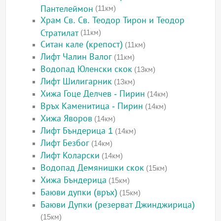
Пантелеймон
(11км)
Храм Св. Св. Теодор Тирон и Теодор
Стратилат
(11км)
Ситан кале (крепост)
(11км)
Лифт Чалин Валог
(11км)
Водопад Юленски скок
(13км)
Лифт Шилигарник
(13км)
Хижа Гоце Делчев - Пирин
(14км)
Връх Каменитица - Пирин
(14км)
Хижа Яворов
(14км)
Лифт Бъндерица 1
(14км)
Лифт Безбог
(14км)
Лифт Коларски
(14км)
Водопад Демянишки скок
(15км)
Хижа Бъндерица
(15км)
Баюви дупки (връх)
(15км)
Баюви Дупки (резерват Джинджирица)
(15км)