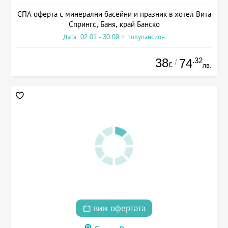
СПА оферта с минерални басейни и празник в хотел Вита
Спрингс, Баня, край Банско
Дата: 02.01 - 30.09 + полупансион
38
.32
74
/
€
лв.
виж офертата