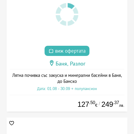
виж офертата
Баня, Разлог
Лятна почивка със закуска и минерални басейни в Баня,
до Банско
Дата: 01.08 - 30.09 + полупансион
.50
.37
127
249
/
€
лв.