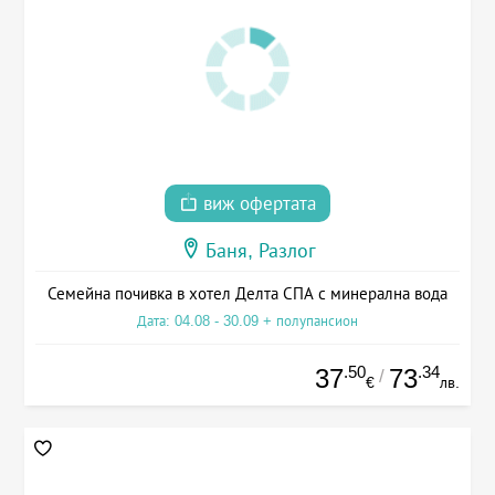
виж офертата
Баня, Разлог
Семейна почивка в хотел Делта СПА с минерална вода
Дата: 04.08 - 30.09 + полупансион
.50
.34
37
73
/
€
лв.