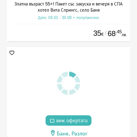
Златна възраст 55+! Пакет със закуска и вечеря в СПА
хотел Вита Спрингс, село Баня
Дата: 04.01 - 30.09 + полупансион
35
.45
68
/
€
лв.
виж офертата
Баня, Разлог