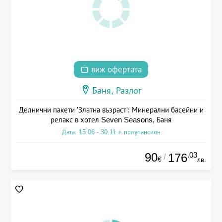
виж офертата
Баня, Разлог
Делнични пакети 'Златна възраст': Минерални басейни и
релакс в хотел Seven Seasons, Баня
Дата: 15.06 - 30.11 + полупансион
90
.03
176
/
€
лв.