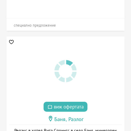
специално предложение
виж офертата
Баня, Разлог
Релакс в хотел Вита Спрингс в село Баня, минерален