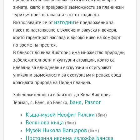
зимата, както и прекрасни възможности за планински
туризъм през останалата част от годината.
изгодни
Възползвайте се от
те предложения за
пакетно настаняване с включени закуска и вечеря,
които гарантират наслада и високо ниво на комфорт
по време на престоя.
В близост до вила Виктория има множество природни
забележителности и културни атракции, които са
идеални за еднодневни екскурзии и осигуряват
уникални възможности за екотуризъм и релакс сред
красивата природа на Пирин планина.
Забележителности в близост до Вила Виктория
Баня, Разлог
Термал, с. Баня, до Банско,
Къща-музей Неофит Рилски
(6км)
Велянова къща
(6км)
Музей Никола Вапцаров
(6км)
Постоянна иконна изложба Банска