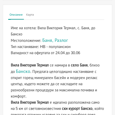
Описание
Карта
Име на хотела:
Вила Виктория Термал, с. Баня, до
Банско
Баня, Разлог
Местоположение:
Тип настаняване:
HB - полупансион
Валидност на офертата
от 24.04 до 30.06
Вила Виктория Термал
се намира в
село Баня
, близо
Банско
до
. Предлага целогодишно настаняване с
открит горещ минерален басейн и модерен релакс
център, където можете да се насладите на
разнообразни процедури за максимална почивка и
комфорт.
Вила Виктория Термал
е идеално разположена само
на 5 км от световноизвестния
ски курорт Банско
, който
предлага отлични условия за ски и сноуборд през