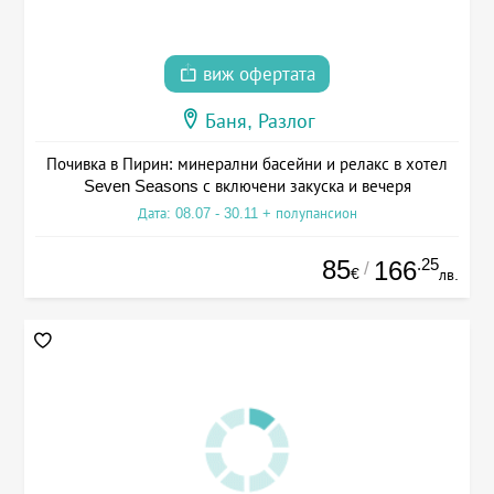
виж офертата
Баня, Разлог
Почивка в Пирин: минерални басейни и релакс в хотел
Seven Seasons с включени закуска и вечеря
Дата: 08.07 - 30.11 + полупансион
85
.25
166
/
€
лв.