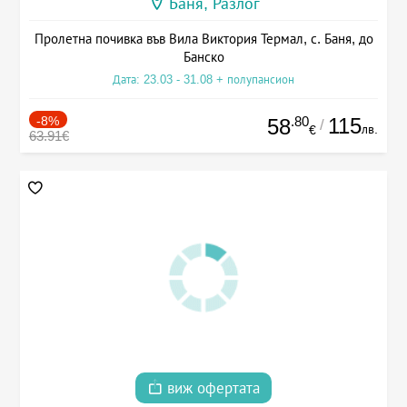
Баня, Разлог
Пролетна почивка във Вила Виктория Термал, с. Баня, до
Банско
Дата: 23.03 - 31.08 + полупансион
-8%
.80
115
58
/
лв.
€
63.91€
виж офертата