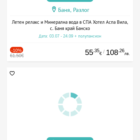
Баня, Разлог
Летен релакс и Минерална вода в СПА Хотел Аспа Вила,
с. Баня край Банско
Дата: 03.07 - 24.09 + полупансион
-10%
.35
.26
55
108
/
€
лв.
61.50€