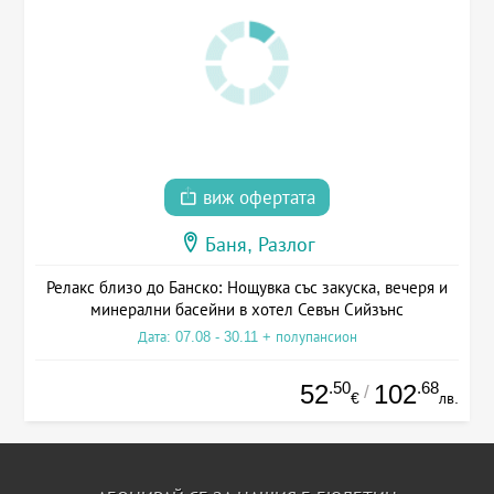
виж офертата
Баня, Разлог
Релакс близо до Банско: Нощувка със закуска, вечеря и
минерални басейни в хотел Севън Сийзънс
Дата: 07.08 - 30.11 + полупансион
.50
.68
52
102
/
€
лв.