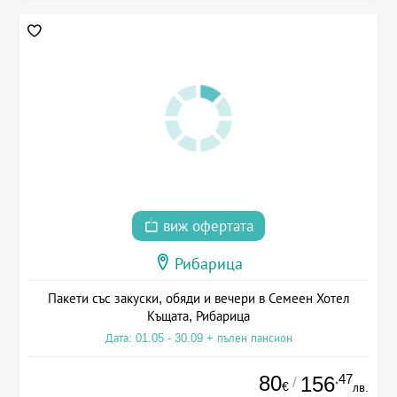
виж офертата
Рибарица
Пакети със закуски, обяди и вечери в Семеен Хотел
Къщата, Рибарица
Дата: 01.05 - 30.09 + пълен пансион
80
.47
156
/
€
лв.