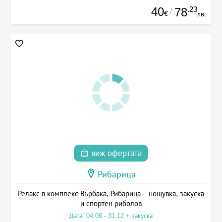
40
.23
78
/
€
лв.
виж офертата
Рибарица
Релакс в комплекс Върбака, Рибарица – нощувка, закуска
и спортен риболов
Дата: 04.08 - 31.12 + закуска