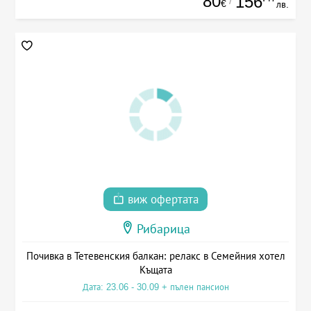
80
156
/
€
лв.
виж офертата
Рибарица
Почивка в Тетевенския балкан: релакс в Семейния хотел
Къщата
Дата: 23.06 - 30.09 + пълен пансион