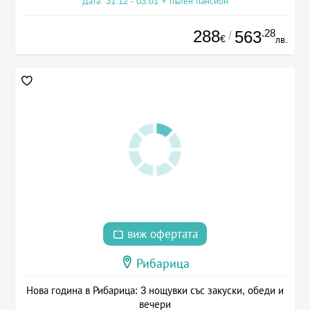
Дата: 31.12 - 03.01 + пълен пансион
288
.28
563
/
€
лв.
виж офертата
Рибарица
Нова година в Рибарица: 3 нощувки със закуски, обеди и
вечери