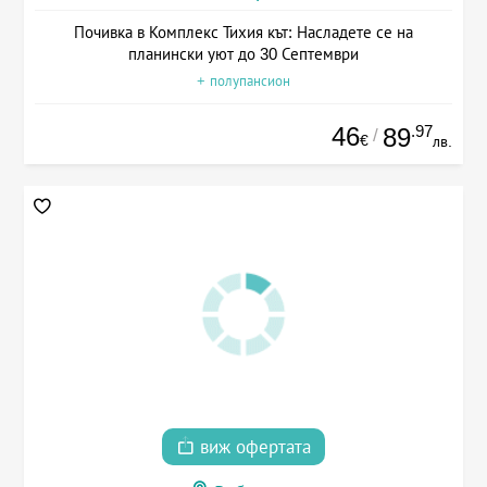
Почивка в Комплекс Тихия кът: Насладете се на
планински уют до 30 Септември
+ полупансион
46
.97
89
/
€
лв.
виж офертата