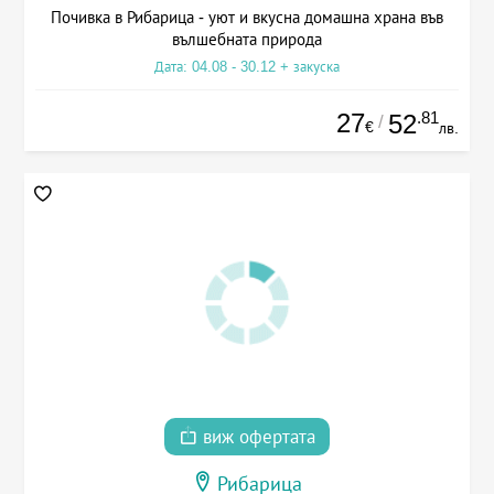
Почивка в Рибарица - уют и вкусна домашна храна във
вълшебната природа
Дата: 04.08 - 30.12 + закуска
27
.81
52
/
€
лв.
виж офертата
Рибарица