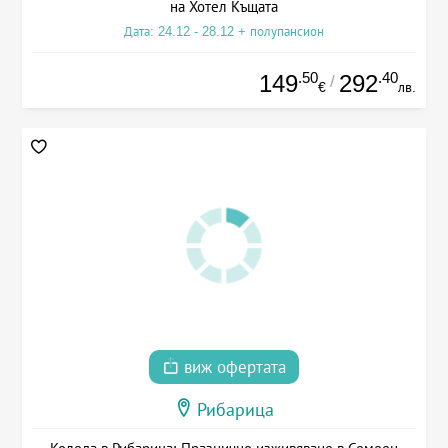
на Хотел Къщата
Дата: 24.12 - 28.12 + полупансион
.50
.40
149
292
/
€
лв.
виж офертата
Рибарица