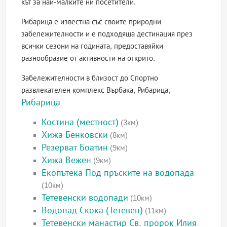
кът за най-малките ни посетители.
Рибарица е известна със своите природни
забележителности и е подходяща дестинация през
всички сезони на годината, предоставяйки
разнообразие от активности на открито.
Забележителности в близост до Спортно
развлекателен комплекс Върбака, Рибарица,
Рибарица
Костина (местност)
(3км)
Хижа Бенковски
(8км)
Резерват Боатин
(9км)
Хижа Вежен
(9км)
Екопътека Под пръските на водопада
(10км)
Тетевенски водопади
(10км)
Водопад Скока (Тетевен)
(11км)
Тетевенски манастир Св. пророк Илия