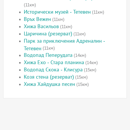
(11км)
Исторически музей - Тетевен
(11км)
Връх Вежен
(11км)
Хижа Васильов
(11км)
Царичина (резерват)
(11км)
Парк за приключения Адреналин -
Тетевен
(11км)
Водопад Пеперудата
(14км)
Хижа Ехо - Стара планина
(14км)
Водопад Скока - Клисура
(15км)
Козя стена (резерват)
(15км)
Хижа Хайдушка песен
(15км)