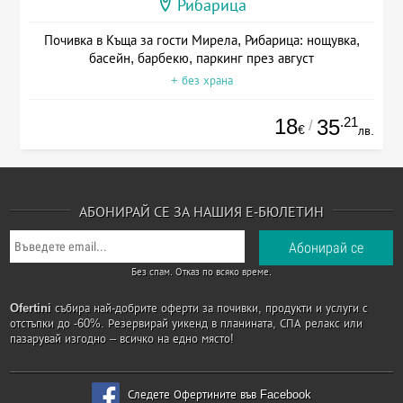
Рибарица
Почивка в Къща за гости Мирела, Рибарица: нощувка,
басейн, барбекю, паркинг през август
+ без храна
18
.21
35
/
€
лв.
АБОНИРАЙ СЕ ЗА НАШИЯ Е-БЮЛЕТИН
Без спам. Отказ по всяко време.
Ofertini
събира най-добрите оферти за почивки, продукти и услуги с
отстъпки до -60%. Резервирай уикенд в планината, СПА релакс или
пазарувай изгодно – всичко на едно място!
Следете Офертините във Facebook