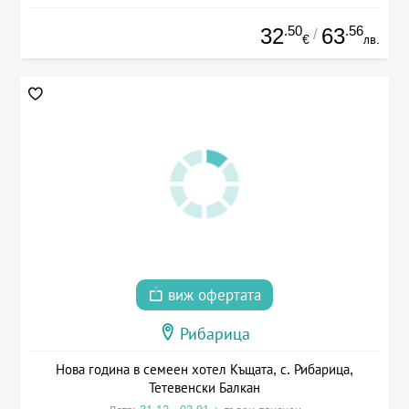
.50
.56
32
63
/
€
лв.
виж офертата
Рибарица
Нова година в семеен хотел Къщата, с. Рибарица,
Тетевенски Балкан