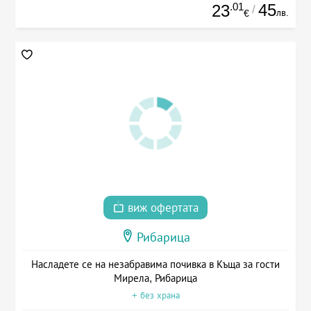
.01
45
23
/
лв.
€
виж офертата
Рибарица
Насладете се на незабравима почивка в Къща за гости
Мирела, Рибарица
+ без храна