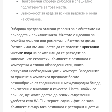
Неограничен спортен риболов в специално
подготвените за това места.
Възможност за езда за всички възрасти и нивa
на обучение.
Рибарица предлага отлични условия за любителите на
природата и приключенията. Мястото е идеално за
семейни почивки или романтични бягства за двама.
Гостите имат възможността да се потопят в
кристално
чистите води
на реката или да се разходят по
живописните екопътеки. Комплексът разполага с
комфортни и стилно обзаведени стаи, които
осигуряват необходимия уют и комфорт. Заведенията
за хранене в комплекса предлагат богато
разнообразие от традиционни и международни блюда,
приготвени с внимание и качество. Настанявайки се
при нас, ще имате достъп до всички съвременни
удобства като Wi-Fi интернет, сауна и фитнес зала.
Комплексът също така разполага с ресторант и детски