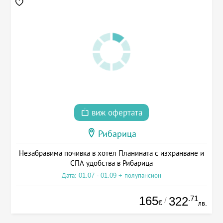
виж офертата
Рибарица
Незабравима почивка в хотел Планината с изхранване и
СПА удобства в Рибарица
Дата: 01.07 - 01.09 + полупансион
165
.71
322
/
€
лв.