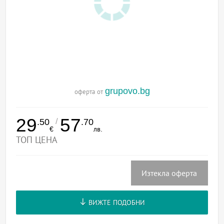
grupovo.bg
оферта от
29
57
/
.50
.70
€
лв.
ТОП ЦЕНА
Изтекла оферта
ВИЖТЕ ПОДОБНИ