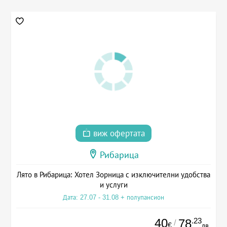
виж офертата
Рибарица
Лято в Рибарица: Хотел Зорница с изключителни удобства
и услуги
Дата: 27.07 - 31.08 + полупансион
40
.23
78
/
€
лв.