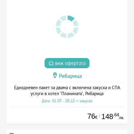
виж офертата
Рибарица
Еднодневен пакет за двама с включена закуска и СПА
услуги в хотел 'Планината', Рибарица
Дата: 01.07 - 20.12 + закуска
76
.64
148
/
€
лв.