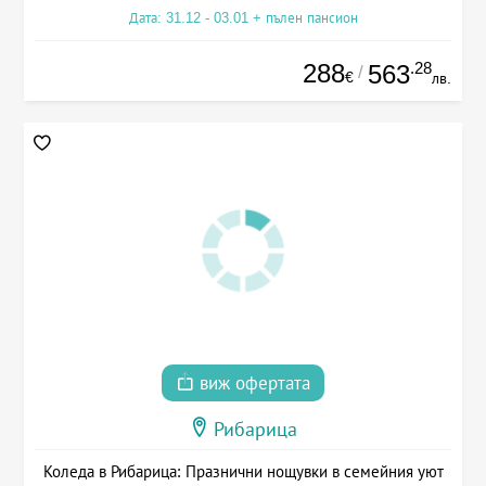
Дата: 31.12 - 03.01 + пълен пансион
288
.28
563
/
€
лв.
виж офертата
Рибарица
Коледа в Рибарица: Празнични нощувки в семейния уют