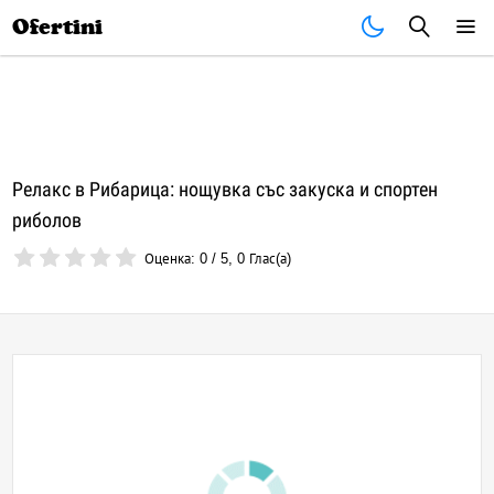
Почивки
Стоки
В града
Всички оферти
Ofertini
Релакс в Рибарица: нощувка със закуска и спортен
риболов
Оценка:
0
/
5
,
0
Глас(а)