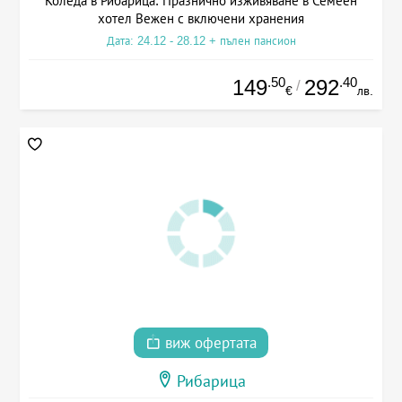
Коледа в Рибарица: Празнично изживяване в Семеен
хотел Вежен с включени хранения
Дата: 24.12 - 28.12 + пълен пансион
.50
.40
149
292
/
€
лв.
виж офертата
Рибарица