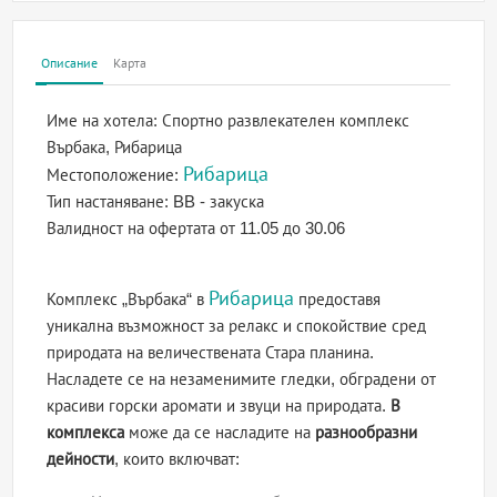
Описание
Карта
Име на хотела:
Спортно развлекателен комплекс
Върбака, Рибарица
Рибарица
Местоположение:
Тип настаняване:
BB - закуска
Валидност на офертата
от 11.05 до 30.06
Рибарица
Комплекс „Върбака“ в
предоставя
уникална възможност за релакс и спокойствие сред
природата на величествената Стара планина.
Насладете се на незаменимите гледки, обградени от
красиви горски аромати и звуци на природата.
В
комплекса
може да се насладите на
разнообразни
дейности
, които включват: