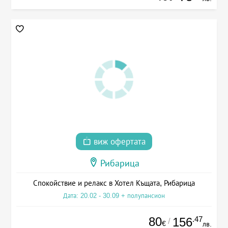
виж офертата
Рибарица
Спокойствие и релакс в Хотел Къщата, Рибарица
Дата: 20.02 - 30.09 + полупансион
80
.47
156
/
€
лв.