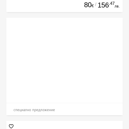
80
.47
156
/
€
лв.
специално предложение