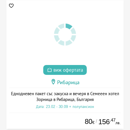
виж офертата
Рибарица
Еднодневен пакет със закуска и вечеря в Семееен хотел
Зорница в Рибарица, България
Дата: 23.02 - 30.09 + полупансион
80
.47
156
/
€
лв.