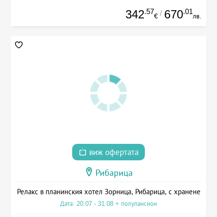
.57
.01
342
670
/
€
лв.
виж офертата
Рибарица
Релакс в планинския хотел Зорница, Рибарица, с хранене
Дата: 20.07 - 31.08 + полупансион