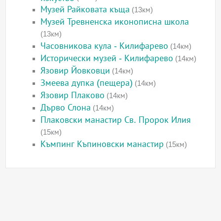
Музей Райковата къща
(13км)
Музей Тревненска иконописна школа
(13км)
Часовникова кула - Килифарево
(14км)
Исторически музей - Килифарево
(14км)
Язовир Йовковци
(14км)
Змеева дупка (пещера)
(14км)
Язовир Плаково
(14км)
Дърво Слона
(14км)
Плаковски манастир Св. Пророк Илия
(15км)
Къмпинг Къпиновски манастир
(15км)