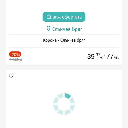
виж офертата
Слънчев Бряг
Корона - Слънчев бряг
-20%
.37
77
39
/
лв.
€
49.08€