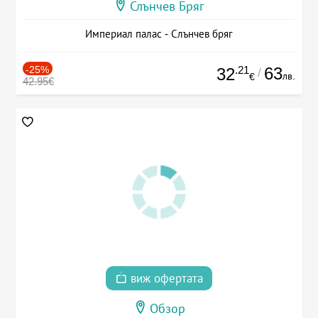
Слънчев Бряг
Империал палас - Слънчев бряг
-25%
.21
63
32
/
лв.
€
42.95€
виж офертата
Обзор