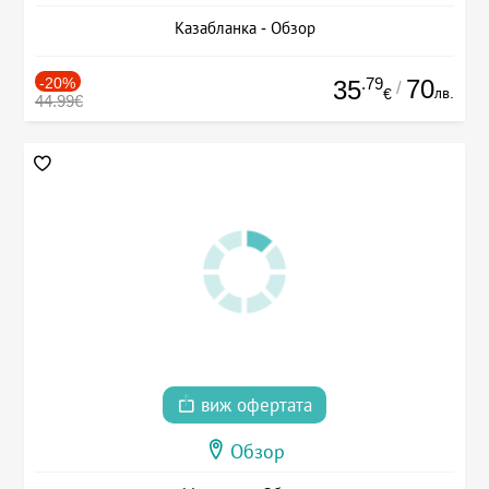
Казабланка - Обзор
-20%
.79
70
35
/
лв.
€
44.99€
виж офертата
Обзор