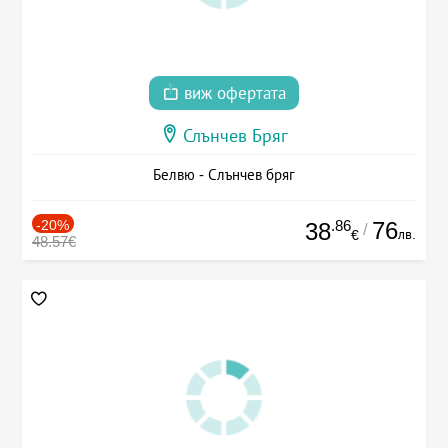
виж офертата
Слънчев Бряг
Белвю - Слънчев бряг
-20%
.86
76
38
/
лв.
€
48.57€