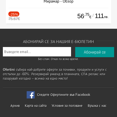
Мирамар - Обзор
-25%
.75
111
56
/
лв.
€
75.67€
АБОНИРАЙ СЕ ЗА НАШИЯ Е-БЮЛЕТИН
Без спам. Отказ по всяко време.
Ofertini
събира най-добрите оферти за почивки, продукти и услуги с
отстъпки до -60%. Резервирай уикенд в планината, СПА релакс или
пазарувай изгодно – всичко на едно място!
Следете Офертините във Facebook
Архив
Карта на сайта
Условия за ползване
Връзка с нас