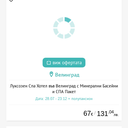
виж офертата
Велинград
Луксозен Спа Хотел във Велинград с Минерални Басейни
и СПА Пакет
Дата: 28.07 - 23.12 + полупансион
67
.04
131
/
€
лв.