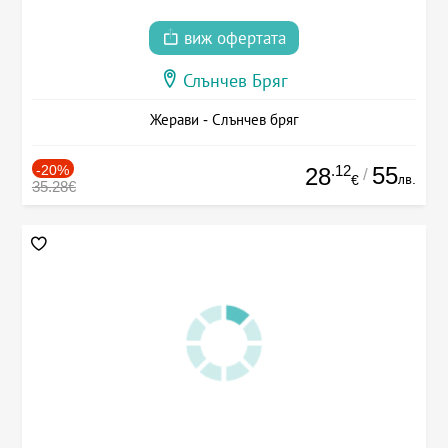
виж офертата
Слънчев Бряг
Жерави - Слънчев бряг
-20%
.12
55
28
/
лв.
€
35.28€