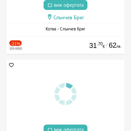
виж офертата
Слънчев Бряг
Котва - Слънчев бряг
-21%
.70
62
31
/
лв.
€
39.88€
виж офертата