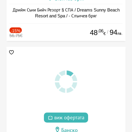
Дрийм Съни Бийч Резорт § СПА / Dreams Sunny Beach
Resort and Spa / - Слънчев бряг
-15%
.06
94
48
/
лв.
€
56.75€
виж офертата
Банско