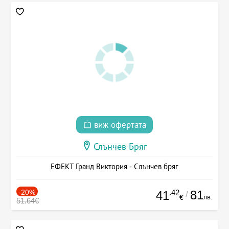
виж офертата
Слънчев Бряг
ЕФЕКТ Гранд Виктория - Слънчев бряг
-20%
.42
81
41
/
лв.
€
51.64€