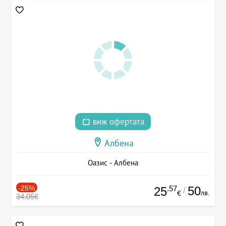
виж офертата
Албена
Оазис - Албена
-25%
.57
50
25
/
лв.
€
34.05€