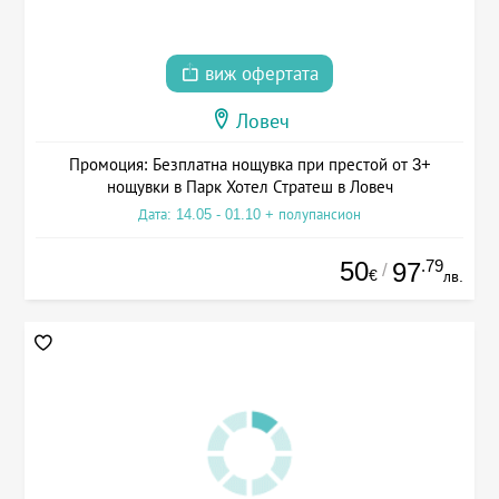
виж офертата
Ловеч
Промоция: Безплатна нощувка при престой от 3+
нощувки в Парк Хотел Стратеш в Ловеч
Дата: 14.05 - 01.10 + полупансион
50
.79
97
/
€
лв.