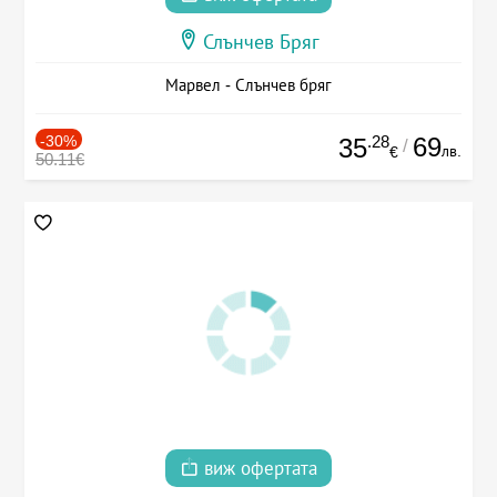
Слънчев Бряг
Марвел - Слънчев бряг
-30%
.28
69
35
/
лв.
€
50.11€
виж офертата