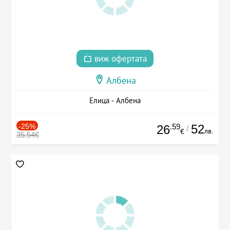
виж офертата
Албена
Елица - Албена
-25%
.59
52
26
/
лв.
€
35.54€