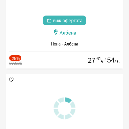
виж офертата
Албена
Нона - Албена
-25%
.61
54
27
/
лв.
€
37.02€