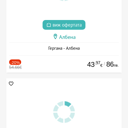
виж офертата
Албена
Гергана - Албена
-20%
.97
86
43
/
лв.
€
54.66€