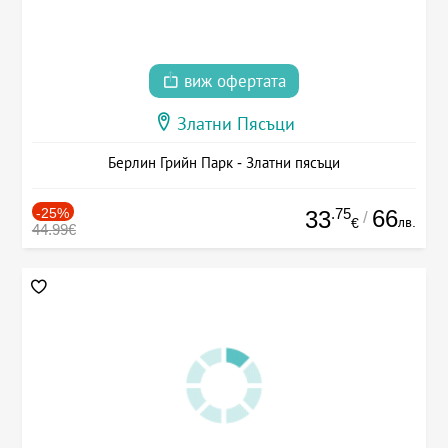
виж офертата
Златни Пясъци
Берлин Грийн Парк - Златни пясъци
-25%
.75
66
33
/
лв.
€
44.99€