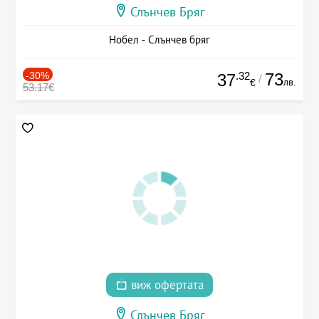
Слънчев Бряг
Нобел - Слънчев бряг
-30%
.32
73
37
/
лв.
€
53.17€
виж офертата
Слънчев Бряг