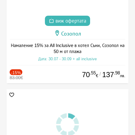
виж офертата
Созопол
Намаление 15% за All Inclusive в хотел Съни, Созопол на
50 м от плажа
Дата: 30.07 - 30.09 + all inclusive
-15%
.55
.98
70
137
/
€
лв.
83.00€