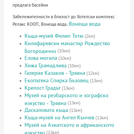
предлага басейни
Забележителности в близост до Хотелски комплекс
Вонеща вода
Релакс КООП, Вонеща вода,
Къща-музей Филип Тотю
(2км)
Килифаревски манастир Рождество
Богородично
(10км)
Елова могила
(10км)
Хижа Грамадлива
(10км)
Галерия Казаков - Трявна
(12км)
Екопътека Спирка Бъзовец
(13км)
Крепост Градът
(13км)
Музей на резбарското и зографско
изкуство - Трявна
(13км)
Даскаловата къща
(13км)
Къща-музей на Ангел Кънчев
(13км)
Музей на Азиатското и африканското
изкуство
(13км)