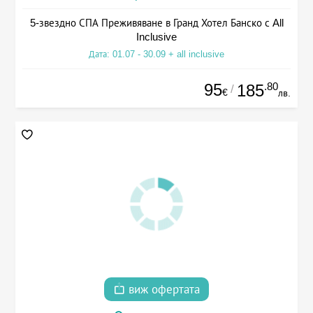
5-звездно СПА Преживяване в Гранд Хотел Банско с All
Inclusive
Дата: 01.07 - 30.09 + all inclusive
95
.80
185
/
€
лв.
виж офертата