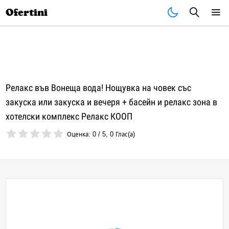
Почивки
Стоки
В града
Всички оферти
Ofertini
Релакс във Вонеща вода! Нощувка на човек със
закуска или закуска и вечеря + басейн и релакс зона в
хотелски комплекс Релакс КООП
Оценка:
0
/
5
,
0
Глас(а)