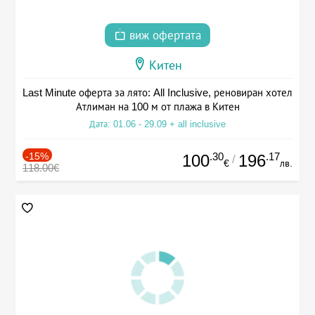
виж офертата
Китен
Last Minute оферта за лято: All Inclusive, реновиран хотел
Атлиман на 100 м от плажа в Китен
Дата: 01.06 - 29.09 + all inclusive
-15%
.30
.17
100
196
/
€
лв.
118.00€