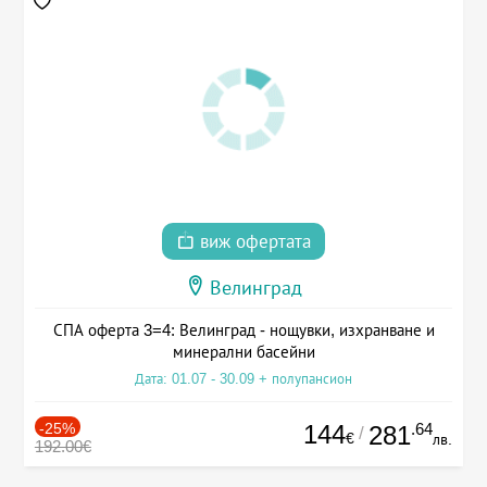
виж офертата
Велинград
СПА оферта 3=4: Велинград - нощувки, изхранване и
минерални басейни
Дата: 01.07 - 30.09 + полупансион
-25%
144
.64
281
/
€
лв.
192.00€