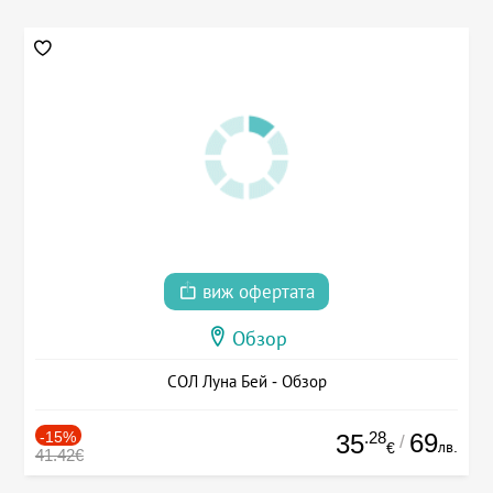
виж офертата
Обзор
СОЛ Луна Бей - Обзор
-15%
.28
69
35
/
лв.
€
41.42€