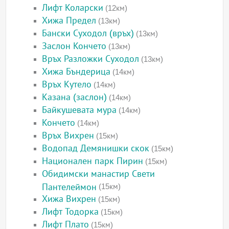
Лифт Коларски
(12км)
Хижа Предел
(13км)
Бански Суходол (връх)
(13км)
Заслон Кончето
(13км)
Връх Разложки Суходол
(13км)
Хижа Бъндерица
(14км)
Връх Кутело
(14км)
Казана (заслон)
(14км)
Байкушевата мура
(14км)
Кончето
(14км)
Връх Вихрен
(15км)
Водопад Демянишки скок
(15км)
Национален парк Пирин
(15км)
Обидимски манастир Свети
Пантелеймон
(15км)
Хижа Вихрен
(15км)
Лифт Тодорка
(15км)
Лифт Плато
(15км)