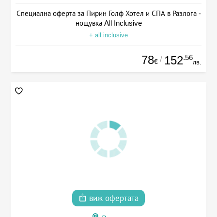
Специална оферта за Пирин Голф Хотел и СПА в Разлога -
нощувка All Inclusive
+ all inclusive
78
.56
152
/
€
лв.
виж офертата