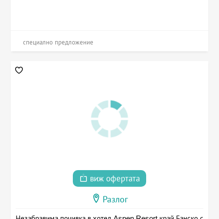
специално предложение
виж офертата
Разлог
Незабравима почивка в хотел Aspen Resort край Банско с