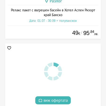
Разлог
Релакс пакет с вътрешен басейн в Хотел Аспен Ризорт
край Банско
Дата: 01.07 - 30.09 + полупансион
49
.84
95
/
€
лв.
виж офертата