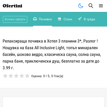
Ofertini
Почивки
Стоки
В града
Всички оферти
Релаксираща почивка в Хотел 3 планини 3*, Разлог !
Нощувка на база All Inclusive Light, топъл минарален
басейн, шоково ведро, класическа сауна, солна сауна,
парна баня, приключенски душ, безплатно за дете до
3.99 г.
Оценка:
0
/
5
,
0
Глас(а)