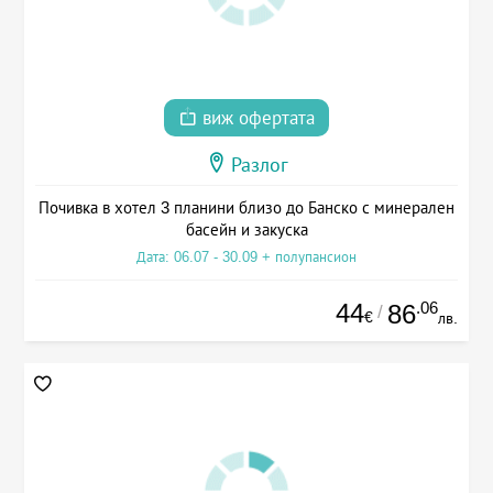
виж офертата
Разлог
Почивка в хотел 3 планини близо до Банско с минерален
басейн и закуска
Дата: 06.07 - 30.09 + полупансион
44
.06
86
/
€
лв.