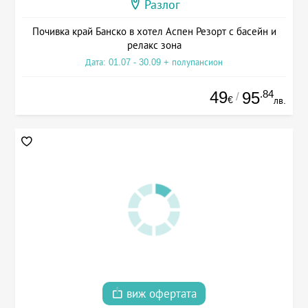
Разлог
Почивка край Банско в хотел Аспен Резорт с басейн и
релакс зона
Дата: 01.07 - 30.09 + полупансион
49
.84
95
/
€
лв.
виж офертата