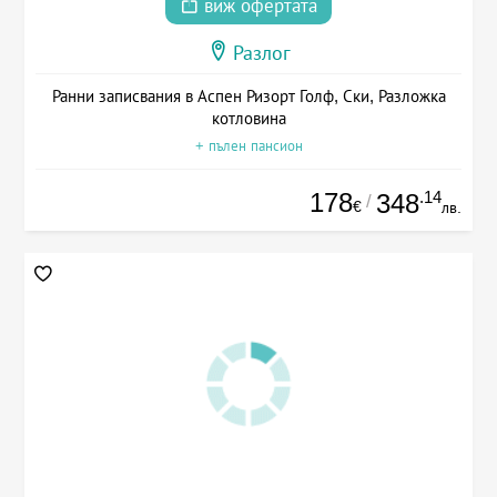
виж офертата
Разлог
Ранни записвания в Аспен Ризорт Голф, Ски, Разложка
котловина
+ пълен пансион
178
.14
348
/
€
лв.