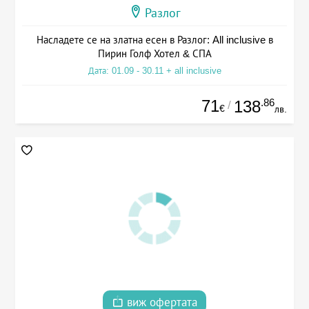
Разлог
Насладете се на златна есен в Разлог: All inclusive в
Пирин Голф Хотел & СПА
Дата: 01.09 - 30.11 + all inclusive
71
.86
138
/
€
лв.
виж офертата