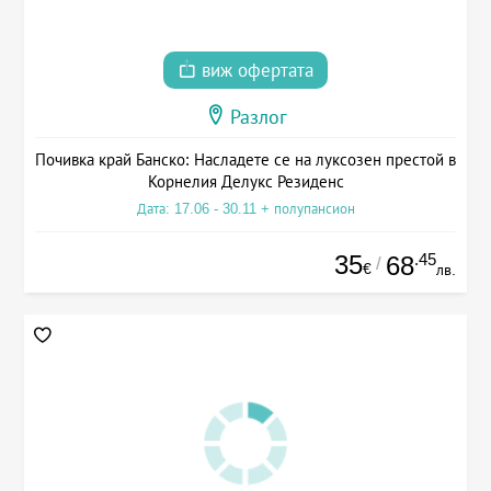
виж офертата
Разлог
Почивка край Банско: Насладете се на луксозен престой в
Корнелия Делукс Резиденс
Дата: 17.06 - 30.11 + полупансион
35
.45
68
/
€
лв.