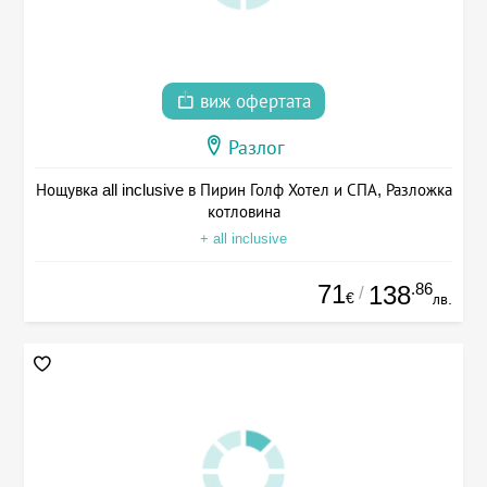
виж офертата
Разлог
Нощувка all inclusive в Пирин Голф Хотел и СПА, Разложка
котловина
+ all inclusive
71
.86
138
/
€
лв.