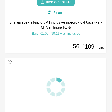
виж офертата
Разлог
Златна есен в Разлог: All inclusive престой с 4 басейна и
СПА в Пирин Голф
Дата: 01.09 - 30.11 + all inclusive
56
.53
109
/
€
лв.