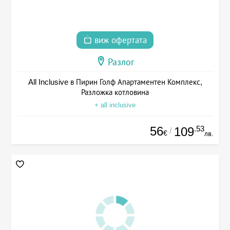
виж офертата
Разлог
All Inclusive в Пирин Голф Апартаментен Комплекс,
Разложка котловина
+ all inclusive
56
.53
109
/
€
лв.