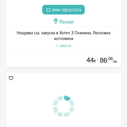
виж офертата
Разлог
Нощувка със закуска в Хотел 3 Планини, Разложка
котловина
+ закуска
44
.06
86
/
€
лв.