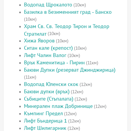
Водопад Щрокалото
(10км)
Базилка в Безименният град - Банско
(10км)
Храм Св. Св. Теодор Тирон и Теодор
Стратилат
(10км)
Хижа Яворов
(10км)
Ситан кале (крепост)
(10км)
Лифт Чалин Валог
(10км)
Връх Каменитица - Пирин
(11км)
Баюви Дупки (резерват Джинджирица)
(11км)
Водопад Юленски скок
(12км)
Баюви дупки (връх)
(12км)
Събиците (Стъпалата)
(12км)
Минерален плаж Добринище
(12км)
Къмпинг Предел
(12км)
Лифт Бъндерица 1
(12км)
Лифт Шилигарник
(12км)