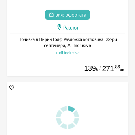
виж офертата
Разлог
Почивка в Пирин Голф Разложка котловина, 22-ри
септември, All Inclusive
+ all inclusive
139
.86
271
/
€
лв.