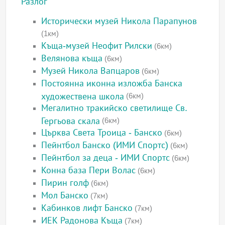
Разлог
Исторически музей Никола Парапунов
(1км)
Къща-музей Неофит Рилски
(6км)
Велянова къща
(6км)
Музей Никола Вапцаров
(6км)
Постоянна иконна изложба Банска
художествена школа
(6км)
Мегалитно тракийско светилище Св.
Гергьова скала
(6км)
Църква Света Троица - Банско
(6км)
Пейнтбол Банско (ИМИ Спортс)
(6км)
Пейнтбол за деца - ИМИ Спортс
(6км)
Конна база Пери Волас
(6км)
Пирин голф
(6км)
Мол Банско
(7км)
Кабинков лифт Банско
(7км)
ИЕК Радонова Къща
(7км)