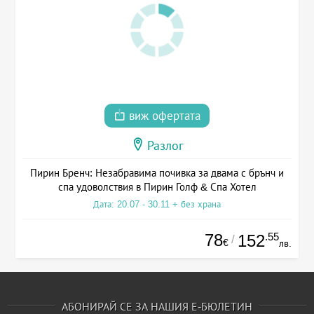
виж офертата
Разлог
Пирин Бренч: Незабравима почивка за двама с брънч и
спа удоволствия в Пирин Голф & Спа Хотел
Дата: 20.07 - 30.11 + без храна
78
.55
152
/
€
лв.
АБОНИРАЙ СЕ ЗА НАШИЯ Е-БЮЛЕТИН