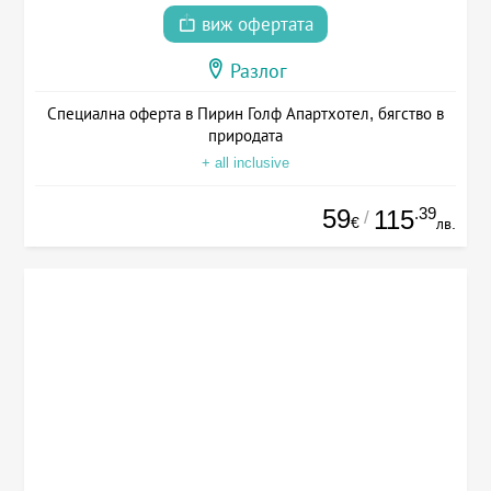
виж офертата
Разлог
Специална оферта в Пирин Голф Апартхотел, бягство в
природата
+ all inclusive
59
.39
115
/
€
лв.