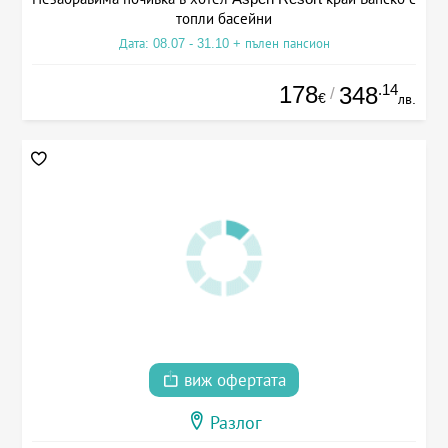
топли басейни
Дата: 08.07 - 31.10 + пълен пансион
178
.14
348
/
€
лв.
виж офертата
Разлог