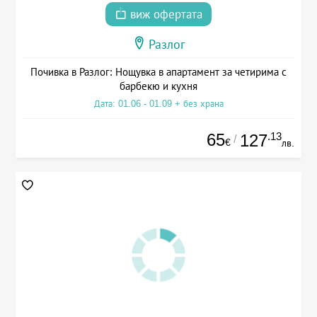
виж офертата
Разлог
Почивка в Разлог: Нощувка в апартамент за четирима с
барбекю и кухня
Дата: 01.06 - 01.09 + без храна
65
.13
127
/
€
лв.