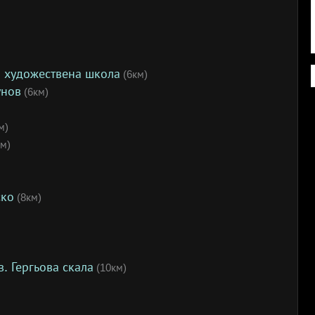
 художествена школа
(6км)
унов
(6км)
м)
м)
ско
(8км)
. Гергьова скала
(10км)