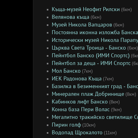
Къща-музей Неофит Рилски
(6км)
Велянова къща
(6км)
Музей Никола Вапцаров
(6км)
Постоянна иконна изложба Банска
Исторически музей Никола Парап
Църква Света Троица - Банско
(6км)
Пейнтбол Банско (ИМИ Спортс)
(6к
Пейнтбол за деца - ИМИ Спортс
(6к
Мол Банско
(7км)
ИЕК Радонова Къща
(7км)
Базилка в Безименният град - Бан
Минерален плаж Добринище
(8км)
Кабинков лифт Банско
(8км)
Конна база Пери Волас
(9км)
Мегалитно тракийско светилище Св
Пирин голф
(10км)
Водопад Щрокалото
(11км)