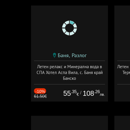
Баня, Разлог
Летен релакс и Минерална вода в
Летен 
СПА Хотел Аспа Вила, с. Баня край
Тер
Банско
Дата: 03.07 - 24.09 + полупансион
Дат
-10%
.35
.26
55
108
/
€
лв.
61.50€