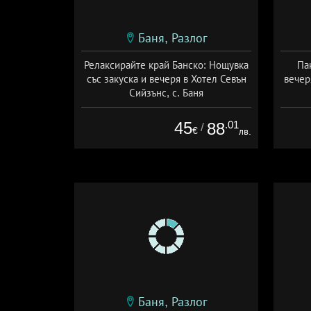
Баня, Разлог
Релаксирайте край Банско: Нощувка
Па
със закуска и вечеря в Хотел Севън
вечер
Сийзънс, с. Баня
Дата: 15.06 - 30.11 + полупансион
Дат
45
.01
88
/
€
лв.
Баня, Разлог