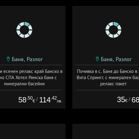
Баня, Разлог
Баня, Разлог
и есенен релакс край Банско в
Почивка в с. Баня до Банско в
мо СПА Хотел Римска баня с
Вита Спрингс с минерален ба
минерални басейни
релакс пакет
а: 09.03 - 23.12 + полупансион
Дата: 20.01 - 01.09 + полупанс
.50
.42
35
58
114
6
/
/
€
€
лв.