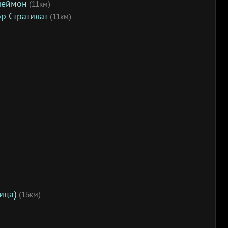
леймон
(11км)
ор Стратилат
(11км)
ица)
(15км)