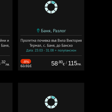
Баня, Разлог
йни и
Пролетна почивка във Вила Виктория
 Баня,
Термал, с. Баня, до Банско
Дата: 23.03 - 31.08 + полупансион
ион
.32
-8%
.80
115
4
58
/
лв.
лв.
€
63.91€