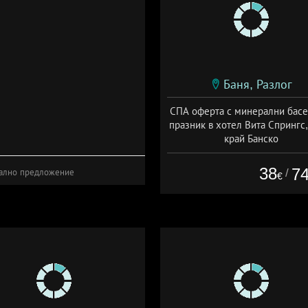
Баня, Разлог
СПА оферта с минерални басе
празник в хотел Вита Спрингс,
край Банско
Дата: 02.01 - 30.09 + полупанс
38
7
/
ално предложение
€