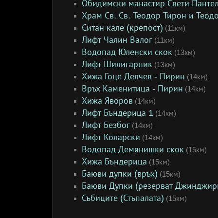
Обидимски манастир Свети Панте
Храм Св. Св. Теодор Тирон и Теод
Ситан кале (крепост)
(11км)
Лифт Чалин Валог
(11км)
Водопад Юленски скок
(13км)
Лифт Шилигарник
(13км)
Хижа Гоце Делчев - Пирин
(14км)
Връх Каменитица - Пирин
(14км)
Хижа Яворов
(14км)
Лифт Бъндерица 1
(14км)
Лифт Безбог
(14км)
Лифт Коларски
(14км)
Водопад Демянишки скок
(15км)
Хижа Бъндерица
(15км)
Баюви дупки (връх)
(15км)
Баюви Дупки (резерват Джинджир
Събиците (Стъпалата)
(15км)