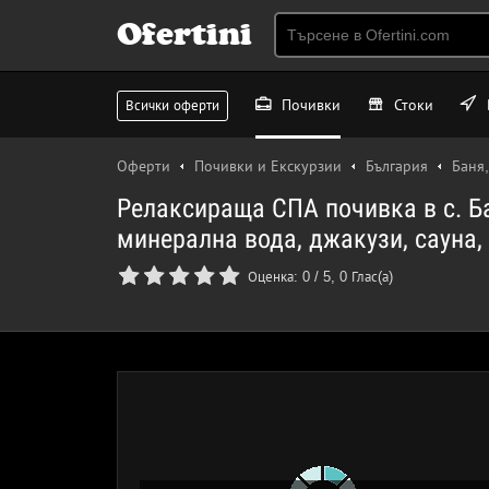
Ofertini
Почивки
Стоки
Всички оферти
Оферти
Почивки и Екскурзии
България
Баня,
Релаксираща СПА почивка в с. Ба
минерална вода, джакузи, сауна, 
Оценка:
0
/
5
,
0
Глас(а)