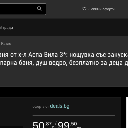
Любими оферти
В града
 Разлог
ня от х-л Аспа Вила 3*: нощувка със закуск
парна баня, душ ведро, безплатно за деца до
deals.bg
оферта от
50
99
/
.87
.50
€
лв.