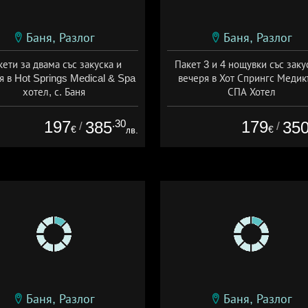
Баня, Разлог
Баня, Разлог
кети за двама със закуска и
Пакет 3 и 4 нощувки със заку
я в Hot Springs Medical & Spa
вечеря в Хот Спрингс Медик
хотел, с. Баня
СПА Хотел
а: 19.07 - 12.09 + полупансион
Дата: 19.07 - 12.09 + полупанс
197
.30
179
385
35
/
/
€
€
лв.
Баня, Разлог
Баня, Разлог