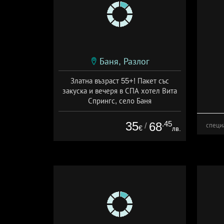
Баня, Разлог
Златна възраст 55+! Пакет със
закуска и вечеря в СПА хотел Вита
Спрингс, село Баня
Дата: 04.01 - 30.09 + полупансион
35
.45
68
/
специ
€
лв.