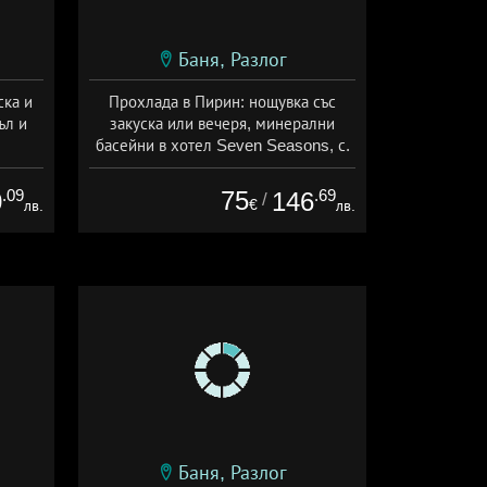
Баня, Разлог
ска и
Прохлада в Пирин: нощувка със
ъл и
закуска или вечеря, минерални
басейни в хотел Seven Seasons, с.
Баня
ион
Дата: 07.08 - 30.11 + полупансион
.09
75
.69
0
146
/
€
лв.
лв.
Баня, Разлог