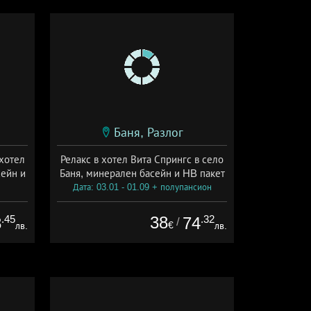
Баня, Разлог
 хотел
Релакс в хотел Вита Спрингс в село
сейн и
Баня, минерален басейн и HB пакет
Дата: 03.01 - 01.09 + полупансион
ион
.45
38
.32
8
74
/
€
лв.
лв.