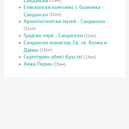
Сандански
(11км)
Епископски комплекс с базилика -
Сандански
(11км)
Археологически музей - Сандански
(11км)
Градски парк - Сандански
(11км)
Сандански манастир Св. св. Козма и
Дамян
(12км)
Скулптурен обект Кръстът
(14км)
Хижа Пирин
(15км)