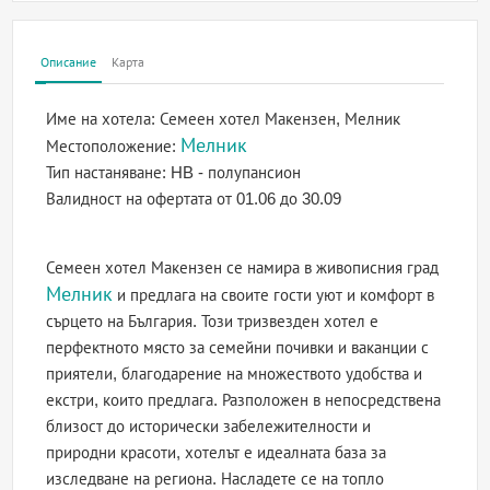
Описание
Карта
Име на хотела:
Семеен хотел Макензен, Мелник
Мелник
Местоположение:
Тип настаняване:
HB - полупансион
Валидност на офертата
от 01.06 до 30.09
Семеен хотел Макензен се намира в живописния град
Мелник
и предлага на своите гости уют и комфорт в
сърцето на България. Този тризвезден хотел е
перфектното място за семейни почивки и ваканции с
приятели, благодарение на множеството удобства и
екстри, които предлага. Разположен в непосредствена
близост до исторически забележителности и
природни красоти, хотелът е идеалната база за
изследване на региона. Насладете се на топло