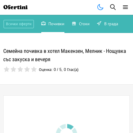
Ofertini
Почивки
Стоки
В града
Всички оферти
Семейна почивка в хотел Макензен, Мелник - Нощувка
със закуска и вечеря
Оценка:
0
/
5
,
0
Глас(а)