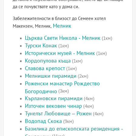
да се почувствате като у дома си.
Забележителности в близост до Семеен хотел
Мелник
Макензен, Мелник,
Църква Свети Никола - Мелник
(1км)
Турски Конак
(1км)
Исторически музей - Мелник
(1км)
Кордопулова къща
(1км)
Славова крепост
(1км)
Мелнишки пирамиди
(2км)
Роженски манастир Рождество
Богородично
(3км)
Кърлановски пирамиди
(4км)
Източен вековен чинар
(4км)
Тунелът Любовище – Рожен
(4км)
Водопад Скока
(9км)
Базилика до епископската резиденция -