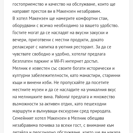
гостоприемство и качество на обслужване, които ще
направят престоя ви в Макензен незабравим.
В хотел Макензен ще намерите комфортни стаи,
оборудвани с всичко необходимо за вашето удобство.
Гостите могат да се насладят на вкусни закуски и
вечери, приготвени с местни продукти, докато
релаксират с напитка в уютния ресторант. За да се
чувствате свободно и удобно, хотелът предлага
безплатен паркинг и Wi-Fi интернет достъп.
Мелник е известен със своите богати исторически и
културни забележителности, като манастири, старинни
къщи и винени изби. Не пропускайте да посетите
местните музеи и да се насладите на уникалния вкус
на мелнишките вина. Районът предлага и множество
възможности за активен отдих, като пешеходни
маршрути и вълнуващи екскурзии сред природата.
Семейният хотел Макензен в Мелник обещава
незабравима почивка за всеки гост, с внимание към
детайла и персонално обслужване, което ще ви накара