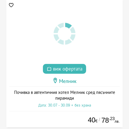
виж офертата
Мелник
Почивка в автентичния хотел Мелник сред пясъчните
пирамиди
Дата: 30.07 - 30.09 + без храна
40
.23
78
/
€
лв.