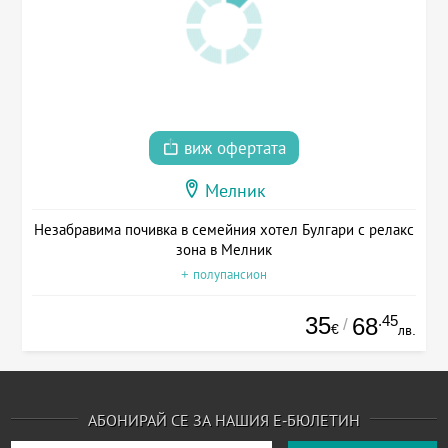
виж офертата
Мелник
Незабравима почивка в семейния хотел Булгари с релакс
зона в Мелник
+ полупансион
35
.45
68
/
€
лв.
АБОНИРАЙ СЕ ЗА НАШИЯ Е-БЮЛЕТИН