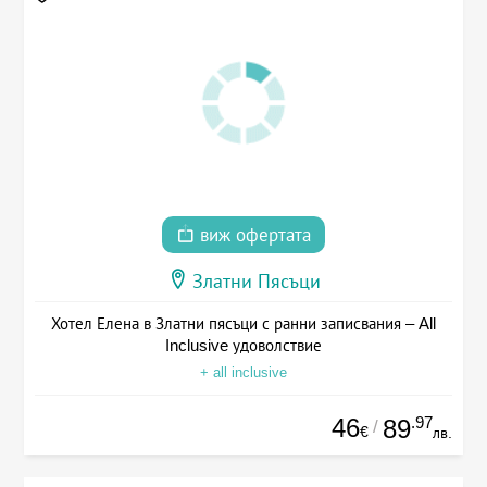
виж офертата
Златни Пясъци
Хотел Елена в Златни пясъци с ранни записвания – All
Inclusive удоволствие
+ all inclusive
46
.97
89
/
€
лв.