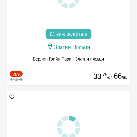
виж офертата
Златни Пясъци
Берлин Грийн Парк - Златни пясъци
-25%
.75
66
33
/
лв.
€
44.99€