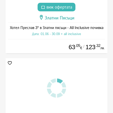
виж офертата
Златни Пясъци
Хотел Преслав 3* в Златни пясъци - All Inclusive почивка
Дата: 01.06 - 30.09 + all inclusive
.05
.32
63
123
/
€
лв.