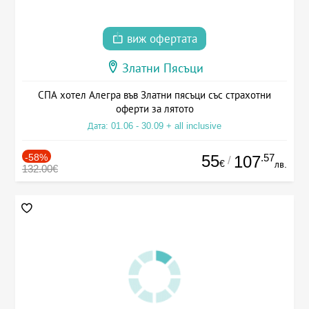
виж офертата
Златни Пясъци
СПА хотел Алегра във Златни пясъци със страхотни
оферти за лятото
Дата: 01.06 - 30.09 + all inclusive
-58%
55
.57
107
/
€
лв.
132.00€