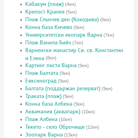
Кабакум (плаж)
(4км)
Крепост Кранея
(5км)
Плаж Слънчев ден (Кокодива)
(6км)
Конна база Кичево
(6км)
Университетски екопарк Варна
(7км)
Плаж Ванила Бийч
(7км)
Варненски манастир Св. св. Константин
и Елена
(8км)
Картинг писта Варна
(9км)
Плаж Балтата
(9км)
Евксиноград
(9км)
Балтата (поддържан резерват)
(9км)
Траката (плаж)
(9км)
Конна база Албена
(9км)
Аквамания (аквапарк)
(10км)
Плаж Албена
(10км)
Текето - село Оброчище
(12км)
Зоопарк Варна
(13км)