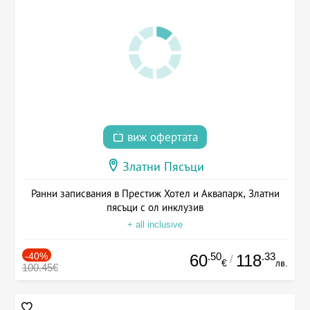
виж офертата
Златни Пясъци
Ранни записвания в Престиж Хотел и Аквапарк, Златни
пясъци с ол инклузив
+ all inclusive
-40%
.50
.33
60
118
/
€
лв.
100.45€