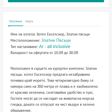
Описание
Карта
Име на хотела:
Хотел Екселсиор, Златни пясъци
Златни Пясъци
Местоположение:
AI - all inclusive
Тип настаняване:
Валидност на офертата
от 10.09 до 30.09
Разположен в сърцето на курортен комплекс Златни
пясъци, хотел Екселсиор предлага незабравима
почивка край морето. Това четиризвездно бижу се
намира само на 350 метра от плажа и е заобиколено
от красива зеленина, съчетавайки удобство и лукс.
Гостите могат да се насладят на живописна морска
гледка, докато се отпускат на чист въздух в зелено
обкръжение.