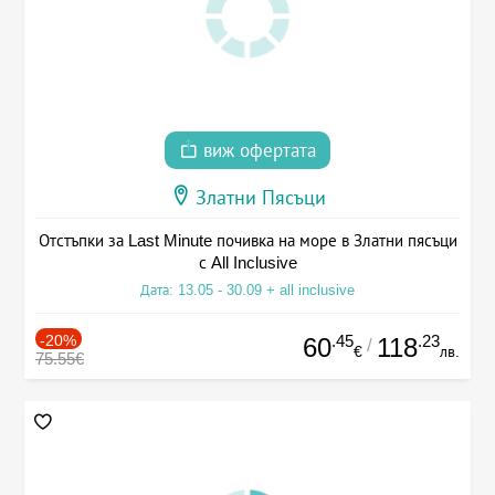
виж офертата
Златни Пясъци
Отстъпки за Last Minute почивка на море в Златни пясъци
с All Inclusive
Дата: 13.05 - 30.09 + all inclusive
-20%
.45
.23
60
118
/
€
лв.
75.55€