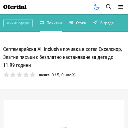
Ofertini
Почивки
Стоки
В града
Всички оферти
Септемврийска All Inclusive почивка в хотел Екселсиор,
Златни пясъци с безплатно настаняване за дете до
11.99 години
Оценка:
0
/
5
,
0
Глас(а)