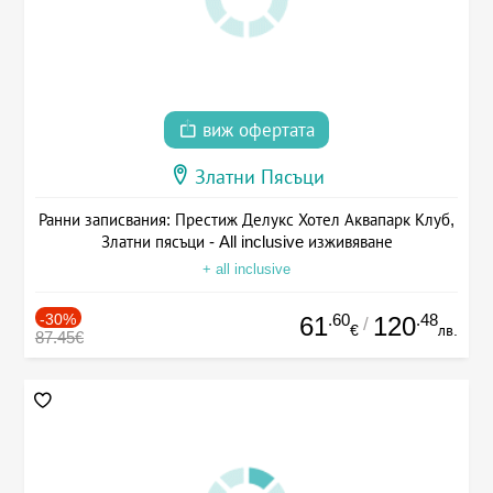
виж офертата
Златни Пясъци
Ранни записвания: Престиж Делукс Хотел Аквапарк Клуб,
Златни пясъци - All inclusive изживяване
+ all inclusive
-30%
.60
.48
61
120
/
€
лв.
87.45€