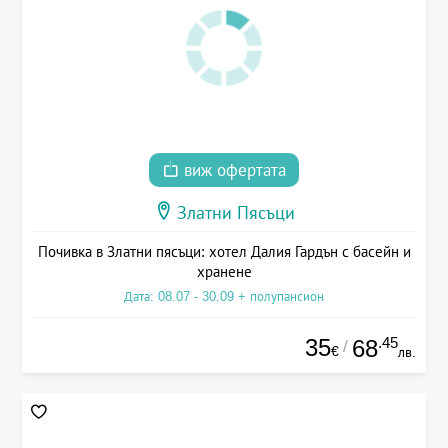
виж офертата
Златни Пясъци
Почивка в Златни пясъци: хотел Далия Гардън с басейн и
хранене
Дата: 08.07 - 30.09 + полупансион
35
.45
68
/
€
лв.