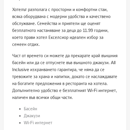
Хотелът разполага с просторни и комфортни стаи,
всяка оборудвана с модерни удобства и качествено
обслужване. Семейства и приятели ще оценят
безплатното настаняване за деца до 11.99 години,
което прави хотел Екселсиор идеален избор за
семеен отдих.
Част от времето си можете да прекарате край външния
басейн или да се отпуснете във външното джакузи. All
Inclusive изхранването гарантира, че няма да се
тревожите за храна и напитки, докато се наслаждавате
на богатите предложения в ресторанта на хотела.
Допълнително удобство е безплатният Wi-Fi интернет,
наличен във всички общи части.
Басейн
Джакузи
Wi-Fi интернет