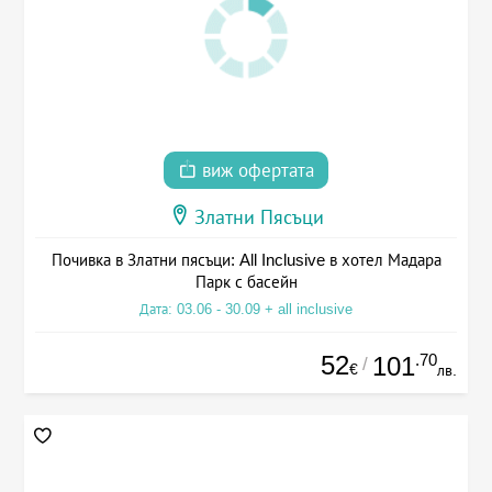
виж офертата
Златни Пясъци
Почивка в Златни пясъци: All Inclusive в хотел Мадара
Парк с басейн
Дата: 03.06 - 30.09 + all inclusive
52
.70
101
/
€
лв.