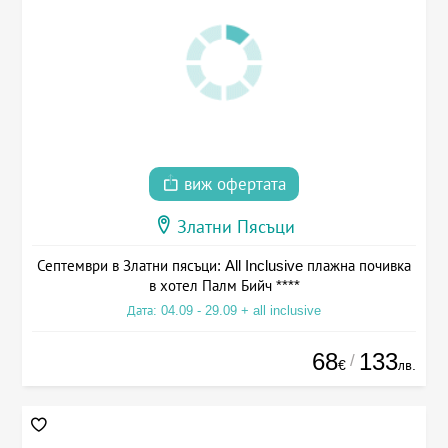
виж офертата
Златни Пясъци
Септември в Златни пясъци: All Inclusive плажна почивка
в хотел Палм Бийч ****
Дата: 04.09 - 29.09 + all inclusive
68
133
/
€
лв.