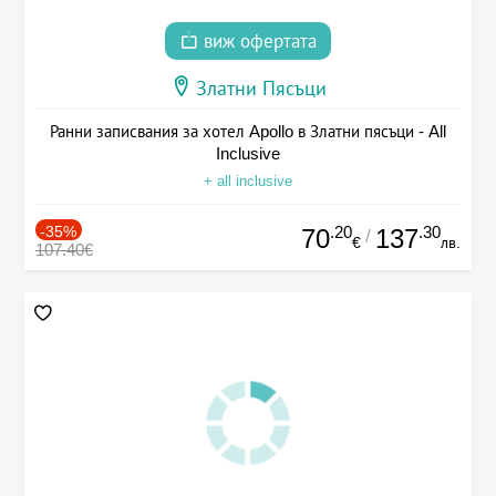
виж офертата
Златни Пясъци
Ранни записвания за хотел Apollo в Златни пясъци - All
Inclusive
+ all inclusive
-35%
.20
.30
70
137
/
€
лв.
107.40€