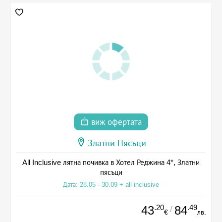
виж офертата
Златни Пясъци
All Inclusive лятна почивка в Хотел Реджина 4*, Златни
пясъци
Дата: 28.05 - 30.09 + all inclusive
.20
.49
43
84
/
€
лв.