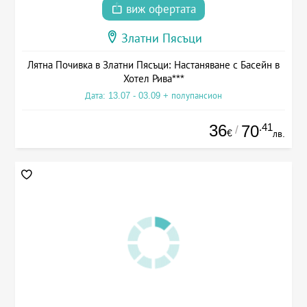
виж офертата
Златни Пясъци
Лятна Почивка в Златни Пясъци: Настаняване с Басейн в
Хотел Рива***
Дата: 13.07 - 03.09 + полупансион
36
.41
70
/
€
лв.