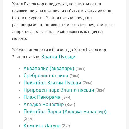
Хотел Екселсиор е подходящ не само за летни
почивки, но и за празнични събития и кратки уикенд
бягства. Курортът Златни пясъци предлага
разнообразие от активности и развлечения, които ще
допринесат за вашата незабравима ваканция на
морето.
Забележителности в близост до Хотел Екселсиор,
Златни Пясъци
Златни пясъци,
Акваполис (аквапарк)
(1км)
Сребролистна липа
(1км)
Пейнтбол Златни Пясъци
(2км)
Природен парк Златни пясъци
(3км)
Плаж Панорама
(3км)
Аладжа манастир
(3км)
Пейнтбол Варна (Аладжа манастир)
(3км)
Къмпинг Лагуна
(3км)