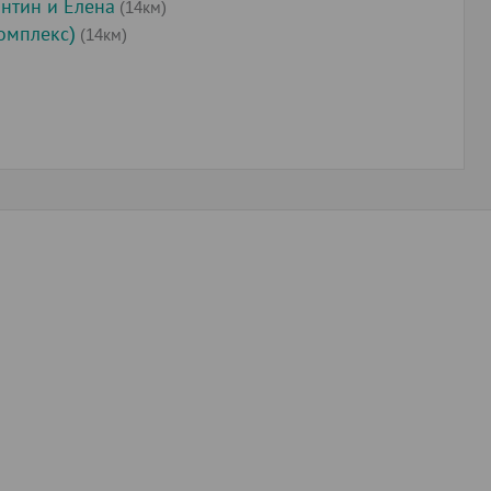
антин и Елена
(14км)
омплекс)
(14км)