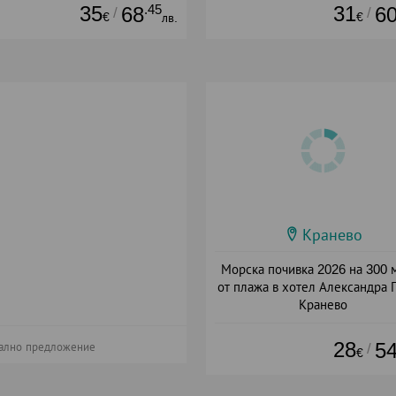
35
.45
31
68
6
/
/
€
€
лв.
Кранево
Морска почивка 2026 на 300 
от плажа в хотел Александра 
Кранево
Дата: 24.07 - 15.09 + закуск
28
5
/
ално предложение
€