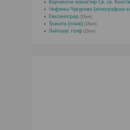
Варненски манастир Св. св. Конст
Чифлика Чукурово (етнографски к
Евксиноград
(15км)
Траката (плаж)
(15км)
Лайтхаус голф
(15км)