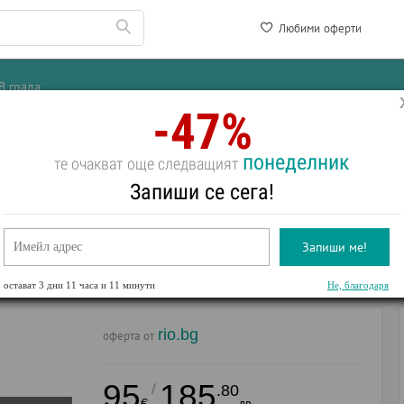
Любими оферти
В града
-47%
ево
понеделник
те очакват още следващият
уст! Нощувка със закуска + вътрешен басейн
Запиши се сега!
Запиши ме!
остават
3 дни 11 часа и 11 минути
Не, благодаря
rio.bg
оферта от
95
185
/
.80
€
лв.