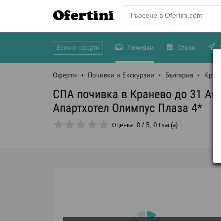
Ofertini
Почивки
Стоки
Всички оферти
Оферти
Почивки и Екскурзии
България
Кран
СПА почивка в Кранево до 31 Авг
Апартхотел Олимпус Плаза 4*
Оценка:
0
/
5
,
0
Глас(а)