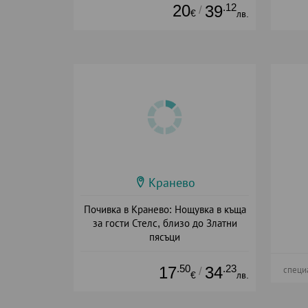
20
.12
39
/
€
лв.
Кранево
Почивка в Кранево: Нощувка в къща
за гости Стелс, близо до Златни
пясъци
Дата: 12.05 - 30.12 + без храна
.50
.23
17
34
/
специ
€
лв.