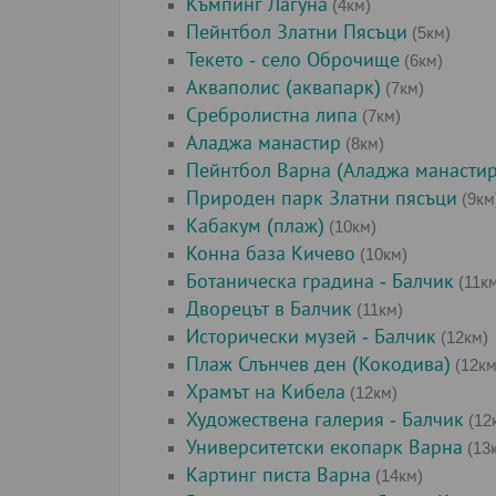
Къмпинг Лагуна
(4км)
Пейнтбол Златни Пясъци
(5км)
Текето - село Оброчище
(6км)
Акваполис (аквапарк)
(7км)
Сребролистна липа
(7км)
Аладжа манастир
(8км)
Пейнтбол Варна (Аладжа манастир
Природен парк Златни пясъци
(9км
Кабакум (плаж)
(10км)
Конна база Кичево
(10км)
Ботаническа градина - Балчик
(11к
Дворецът в Балчик
(11км)
Исторически музей - Балчик
(12км)
Плаж Слънчев ден (Кокодива)
(12км
Храмът на Кибела
(12км)
Художествена галерия - Балчик
(12
Университетски екопарк Варна
(13
Картинг писта Варна
(14км)