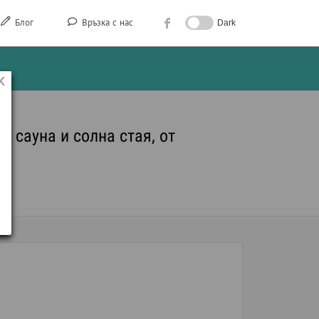
Блог
Връзка с нас
Dark
, сауна и солна стая, от