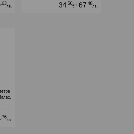
.63
.50
.48
0
34
67
/
лв.
€
лв.
метра
Палас,
а
.76
4
лв.