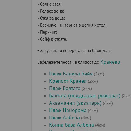
• Солна стая;
• Релакс зона;
• Стая за деца;
• Безжичен интернет в целия хотел;
• Паркинг;
• Сейф в стаята.
• Закуската и вечерята са на блок маса.
Кранево
Забележителности в близост до
Плаж Ванила Бийч
(2км)
Крепост Кранея
(2км)
Плаж Балтата
(3км)
Балтата (поддържан резерват)
(3км
Аквамания (аквапарк)
(4км)
Плаж Панорама
(4км)
Плаж Албена
(4км)
Конна база Албена
(4км)