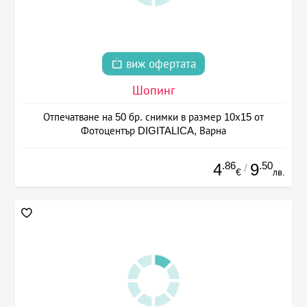
виж офертата
Шопинг
Отпечатване на 50 бр. снимки в размер 10х15 от
Фотоцентър DIGITALICA, Варна
.86
.50
4
9
/
€
лв.