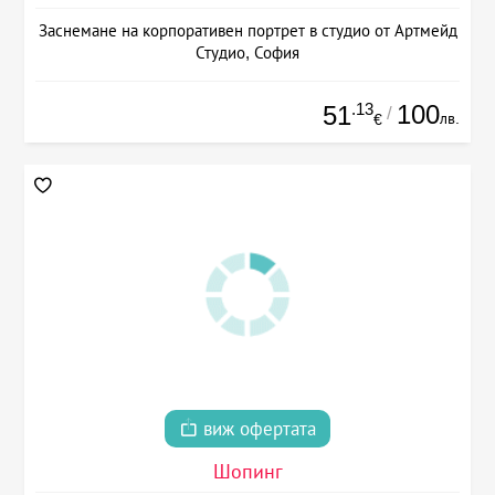
Заснемане на корпоративен портрет в студио от Артмейд
Студио, София
.13
100
51
/
лв.
€
виж офертата
Шопинг