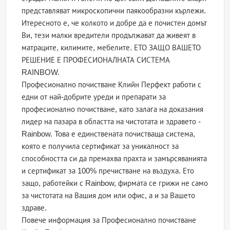
представляват микроскопични паякообразни кърлежи.
Итересното е, че колкото и добре да е почистен домът
Ви, тези малки вредители продължават да живеят в
матраците, килимите, мебелите. ЕТО ЗАЩО ВАШЕТО
РЕШЕНИЕ Е ПРОФЕСИОНАЛНАТА СИСТЕМА
RАINBOW.
Професионално почистване Клийн Перфект работи с
едни от най-добрите уреди и препарати за
професионално почистване, като залага на доказания
лидер на пазара в областта на чистотата и здравето -
Rainbow. Toва е единствената почистваща система,
която е получила сертификат за уникалност за
способността си да премахва прахта и замърсяванията
и сертификат за 100% пречистване на въздуха. Ето
защо, работейки с Rainbow, фирмата се грижи не само
за чистотата на Вашия дом или офис, а и за Вашето
здраве.
Повече информация за Професионално почистване