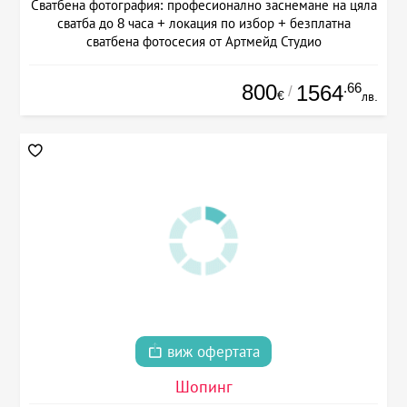
Сватбена фотография: професионално заснемане на цяла
сватба до 8 часа + локация по избор + безплатна
сватбена фотосесия от Артмейд Студио
800
.66
1564
/
€
лв.
виж офертата
Шопинг