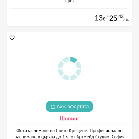
Прес
13
.43
25
/
€
лв.
виж офертата
Шопинг
Фотозаснемане на Свето Кръщене: Професионално
заснемане в църква до 1 ч. от Артмейд Студио, София