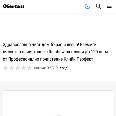
Почивки
Стоки
В града
Всички оферти
Ofertini
Здравословно чист дом бързо и лесно! Вземете
цялостно почистване с Rainbow за площи до 120 кв.м
от Професионално почистване Клийн Перфект
Оценка:
0
/
5
,
0
Глас(а)