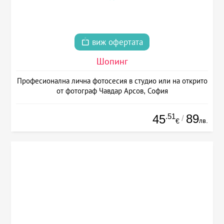
виж офертата
Шопинг
Професионална лична фотосесия в студио или на открито
от фотограф Чавдар Арсов, София
.51
89
45
/
лв.
€