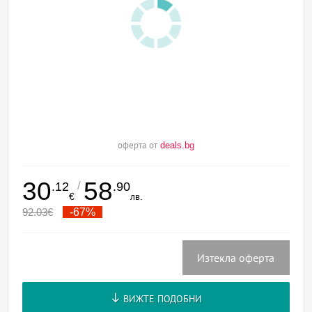
оферта от
deals.bg
30
58
/
.12
.90
€
лв.
92.03
€
-67%
Изтекла оферта
ВИЖТЕ ПОДОБНИ