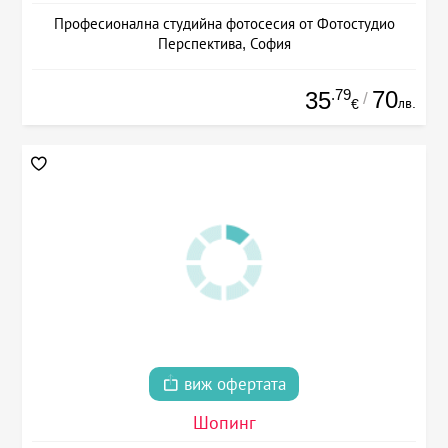
Професионална студийна фотосесия от Фотостудио
Перспектива, София
.79
70
35
/
лв.
€
виж офертата
Шопинг