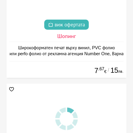
виж офертата
Шопинг
Широкоформатен печат върху винил, PVC фолио
или perfo фолио от рекламна агенция Number One, Варна
.67
15
7
/
лв.
€