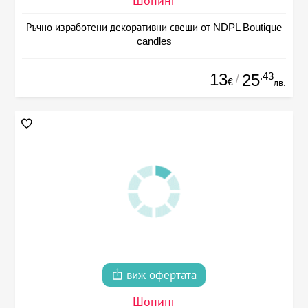
Шопинг
Ръчно изработени декоративни свещи от NDPL Boutique
candles
13
.43
25
/
€
лв.
виж офертата
Шопинг