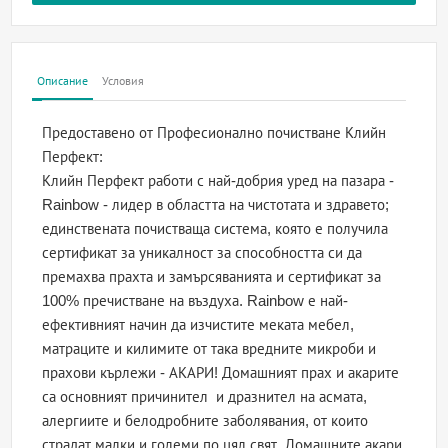
Описание
Условия
Предоставено от Професионално почистване Клийн
Перфект:
Клийн Перфект работи с най-добрия уред на пазара -
Rainbow - лидер в областта на чистотата и здравето;
единствената почистваща система, която е получила
сертификат за уникалност за способността си да
премахва прахта и замърсяванията и сертификат за
100% пречистване на въздуха. Rainbow е най-
ефективният начин да изчистите меката мебел,
матраците и килимите от така вредните микроби и
прахови кърлежи - АКАРИ! Домашният прах и акарите
са основният причинител и дразнител на асмата,
алергиите и белодробните заболявания, от които
страдат малки и големи по цял свят. Домашните акари