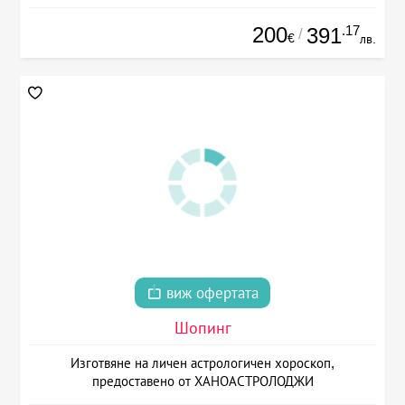
200
.17
391
/
€
лв.
виж офертата
Шопинг
Изготвяне на личен астрологичен хороскоп,
предоставено от ХАНОАСТРОЛОДЖИ